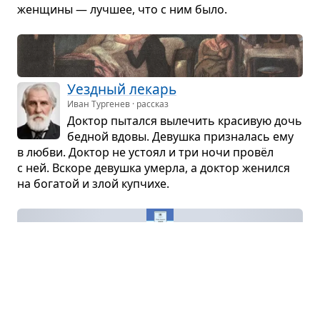
жен­щины — луч­шее, что с ним было.
Уезд­ный лекарь
Иван Тургенев · рассказ
Док­тор пытался выле­чить кра­си­вую дочь
бед­ной вдовы. Девушка при­зна­лась ему
в любви. Док­тор не устоял и три ночи провёл
с ней. Вскоре девушка умерла, а док­тор женился
на бога­той и злой куп­чихе.
Двое в дека­бре
Юрий Казаков · рассказ
Он долго ждал её на вок­зале. Был мороз­
ный сол­неч­ный день, и ему нра­ви­лось