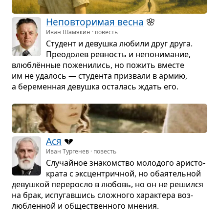
Непо­вто­ри­мая весна
🌸
Иван Шамякин · повесть
Сту­дент и девушка любили друг друга.
Пре­одо­лев рев­ность и непо­ни­ма­ние,
влю­блён­ные поже­ни­лись, но пожить вме­сте
им не уда­лось — сту­дента при­звали в армию,
а бере­мен­ная девушка оста­лась ждать его.
Ася
💔
Иван Тургенев · повесть
Слу­чайное зна­ком­ство моло­дого ари­сто­
крата с экс­цен­трич­ной, но оба­я­тель­ной
девуш­кой пере­росло в любовь, но он не решился
на брак, испу­гав­шись слож­ного харак­тера воз­
люб­лен­ной и обще­ствен­ного мне­ния.