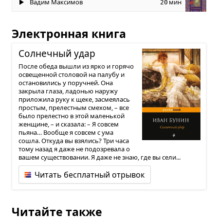
Вадим Максимов
мин
20
Электронная книга
Сол­неч­ный удар
После обеда вышли из ярко и горячо
освещенной столовой на палубу и
остановились у поручней. Она
закрыла глаза, ладонью наружу
приложила руку к щеке, засмеялась
простым, прелестным смехом, – все
было прелестно в этой маленькой
женщине, – и сказала: – Я совсем
пьяна… Вообще я совсем с ума
сошла. Откуда вы взялись? Три часа
тому назад я даже не подозревала о
вашем существовании. Я даже не знаю, где вы сели...
Читать бесплатный отрывок
Читайте также