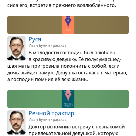
сила его, встре­тив преж­него воз­люб­лен­ного.
Руся
Иван Бунин · рассказ
В моло­до­сти гос­по­дин был влю­блён
в кра­си­вую девушку. Её полу­су­ма­с­шед­
шая мать при­гро­зила покон­чить с собой, если
дочь выйдет замуж. Девушка оста­лась с мате­рью,
а гос­по­дин помнил её всю жизнь.
Реч­ной трак­тир
Иван Бунин · рассказ
Док­тор вспо­мнил встречу с незна­ко­мой
при­вле­ка­тель­ной девуш­кой, кото­рую