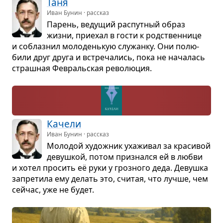
Таня
Иван Бунин · рассказ
Парень, веду­щий рас­пут­ный образ
жизни, при­е­хал в гости к род­ствен­нице
и соблаз­нил моло­день­кую слу­жанку. Они полю­
били друг друга и встре­ча­лись, пока не нача­лась
страш­ная Февраль­ская рево­лю­ция.
Качели
Иван Бунин · рассказ
Моло­дой худож­ник уха­жи­вал за кра­си­вой
девуш­кой, потом при­знался ей в любви
и хотел про­сить её руки у гроз­ного деда. Девушка
запре­тила ему делать это, счи­тая, что лучше, чем
сейчас, уже не будет.