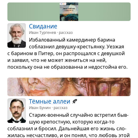
Сви­да­ние
Иван Тургенев · рассказ
Изба­ло­ван­ный камер­ди­нер барина
соблаз­нил девушку-кре­стьянку. Уез­жая
с бари­ном в Питер, он рас­про­щался с девуш­кой
и заявил, что не может жениться на ней,
поскольку она не обра­зо­ванна и недо­стойна его.
Тём­ные аллеи
🍂
Иван Бунин · рассказ
Ста­рик-воен­ный слу­чайно встре­тил быв­
шую кре­пост­ную, кото­рую когда-то
соблаз­нил и бро­сил. Даль­нейшая его жизнь сло­
жи­лась несчаст­ливо, и он понял, что любовь этой