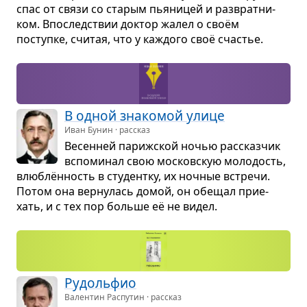
спас от связи со ста­рым пья­ни­цей и раз­врат­ни­
ком. Впо­след­ствии док­тор жалел о своём
поступке, счи­тая, что у каж­дого своё сча­стье.
В одной зна­ко­мой улице
Иван Бунин · рассказ
Весен­ней париж­ской ночью рас­сказ­чик
вспо­ми­нал свою москов­скую моло­дость,
влю­блён­ность в сту­дентку, их ноч­ные встречи.
Потом она вер­ну­лась домой, он обе­щал при­е­
хать, и с тех пор больше её не видел.
Рудоль­фио
Валентин Распутин · рассказ