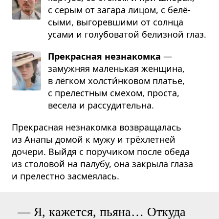
с серым от загара лицом, с белё­
сыми, выго­рев­шими от солнца
усами и голу­бо­ватой белизной глаз.
Прекрасная незнакомка
—
замужняя маленькая женщина,
в лёгком холсти́нковом платье,
с прелестным смехом, проста,
весела и рассу­ди­тельна.
Прекрасная незнакомка возвращалась
из Анапы домой к мужу и трёхлетней
дочери. Выйдя с поручиком после обеда
из столовой на палубу, она закрыла глаза
и прелестно засмеялась.
— Я, кажется, пьяна… Откуда