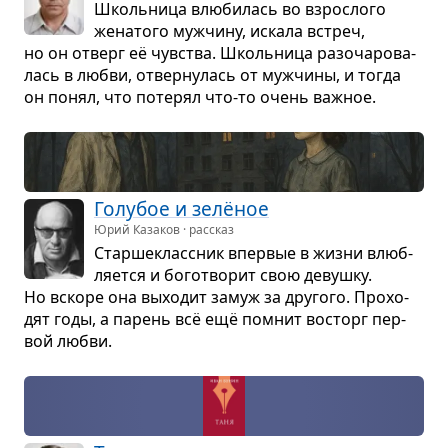
Школь­ница влю­би­лась во взрос­лого
жена­того муж­чину, искала встреч,
но он отверг её чув­ства. Школь­ница разо­ча­ро­ва­
лась в любви, отвер­ну­лась от муж­чины, и тогда
он понял, что поте­рял что-то очень важ­ное.
Голу­бое и зелёное
Юрий Казаков · рассказ
Стар­ше­класс­ник впер­вые в жизни влюб­
ля­ется и бого­тво­рит свою девушку.
Но вскоре она выхо­дит замуж за дру­гого. Про­хо­
дят годы, а парень всё ещё помнит вос­торг пер­
вой любви.