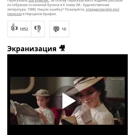
Пересказала
Зоя Бумблис
. За основу пересказа взято издание рассказа
из собрания сочинений Бунина в 6 томах (М.: Художественная
литература, 1988). Нашли ошибку? Пожалуйста,
отредактируйте этот
пересказ
в Народном Брифли.
👍
👎
💬
1052
10
Экранизация 🎥