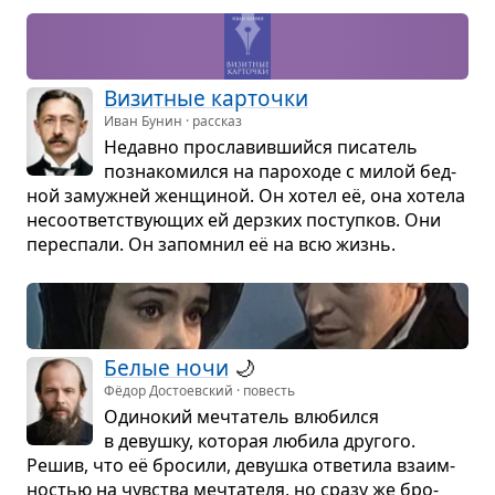
Визит­ные кар­точки
Иван Бунин · рассказ
Недавно про­сла­вив­шийся писа­тель
позна­ко­мился на паро­ходе с милой бед­
ной замуж­ней жен­щи­ной. Он хотел её, она хотела
несо­от­вет­ству­ю­щих ей дерз­ких поступ­ков. Они
пере­спали. Он запо­мнил её на всю жизнь.
Белые ночи
🌙
Фёдор Достоевский · повесть
Оди­но­кий меч­та­тель влю­бился
в девушку, кото­рая любила дру­гого.
Решив, что её бро­сили, девушка отве­тила вза­им­
но­стью на чув­ства меч­та­теля, но сразу же бро­