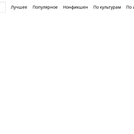
Лучшее
Популярное
Нонфикшен
По культурам
По 