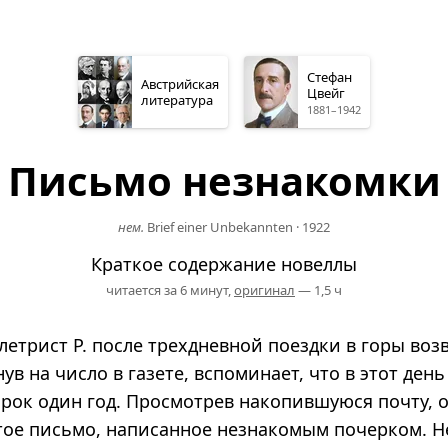
Стефан
Австрийская
Цвейг
литература
1881–1942
Письмо незнакомки
нем.
Brief einer Unbekannten
·
1922
Краткое содержание новеллы
читается за 6 минут,
оригинал
— 1,5 ч
летрист Р. после трехдневной поездки в горы воз
нув на число в газете, вспоминает, что в этот день
орок один год. Просмотрев накопившуюся почту, 
стое письмо, написанное незнакомым почерком. Н