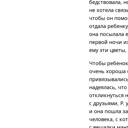
бедствовала, н
не хотела связ
чтобы он помог
отдала ребенку
она посылала е
первой ночи их
ему эти цветы,
Чтобы ребенок 
очень хороша 
привязывались 
надеялась, что
откликнуться н
с друзьями, Р. 
и она пошла за
человека, с ко
с вешалки мант