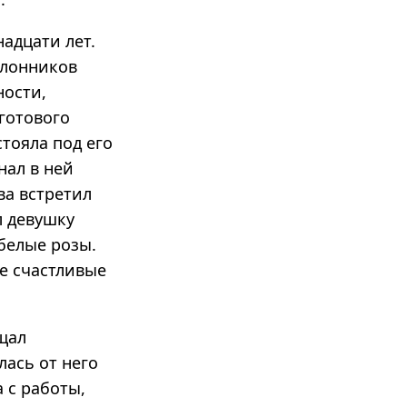
адцати лет.
клонников
ности,
 готового
стояла под его
нал в ней
ва встретил
л девушку
 белые розы.
е счастливые
ещал
лась от него
 с работы,