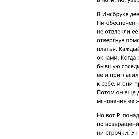
В Инсбруке дев
Ни обеспеченн
не отвлекли е
отвергнув помо
платья. Каждый
окнами. Когда 
бывшую соседку
её и пригласил
к себе, и они 
Потом он еще 
мгновения её 
Но вот Р. пона
по возвращении
ни строчки. У 