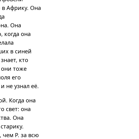
е в Африку. Она
да
на. Она
о, когда она
елала
ших в синей
знает, кто
 они тоже
оля его
и не узнал её.
ой. Когда она
о свет: она
ства. Она
 старику.
 чем Р. за всю