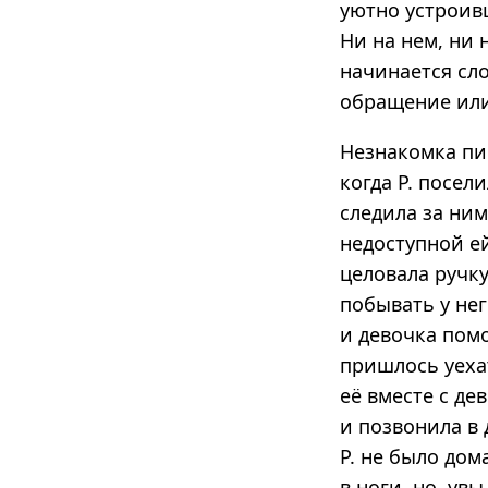
уютно устроивш
Ни на нем, ни 
начинается сло
обращение или 
Незнакомка пиш
когда Р. посел
следила за ним
недоступной ей
целовала ручку
побывать у нег
и девочка помо
пришлось уеха
её вместе с де
и позвонила в 
Р. не было дом
в ноги, но, ув