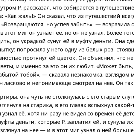
 утром Р. рассказал, что собирается в путешестви
: «Как жаль!» Он сказал, что из путешествий всег
 «Возвращаются, но успев забыть», — возразила о
в этот миг он узнает её, но он не узнал. Более тог
ить, он украдкой сунул ей в муфту деньги. Она сд
тку: попросила у него одну из белых роз, стояв
овностью протянул ей цветок. Он объяснил, что не 
веты, и именно за это он их любит. «Может быть,
абытой тобой», — сказала незнакомка, взглядом м
он ласково и непонимающе смотрел на нее. Он так 
ртиры, она чуть не столкнулась с его старым слуг
зглянула на старика, в его глазах вспыхнул какой-т
 узнал её, хотя ни разу не видел со времен её дет
уфты деньги, которые Р. заплатил ей, и сунула их
зглянул на нее — и в этот миг узнал о ней больше,