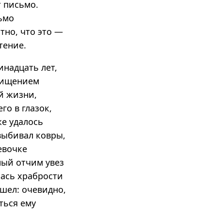
т письмо.
сьмо
тно, что это —
тение.
инадцать лет,
схищением
й жизни,
го в глазок,
же удалось
 выбивал ковры,
евочке
ный отчим увез
лась храбрости
ышел: очевидно,
ться ему
.