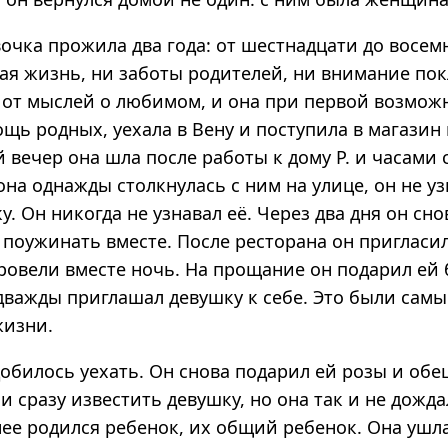
очка прожила два года: от шестнадцати до восемн
ая жизнь, ни заботы родителей, ни внимание по
ё от мыслей о любимом, и она при первой возмож
щь родных, уехала в Вену и поступила в магазин
 вечер она шла после работы к дому Р. и часами 
она однажды столкнулась с ним на улице, он не уз
. Он никогда не узнавал её. Через два дня он сно
 поужинать вместе. После ресторана он пригласи
провели вместе ночь. На прощание он подарил ей
дважды приглашал девушку к себе. Это были самы
жизни.
добилось уехать. Он снова подарил ей розы и об
 сразу известить девушку, но она так и не дожда
нее родился ребенок, их общий ребенок. Она ушла