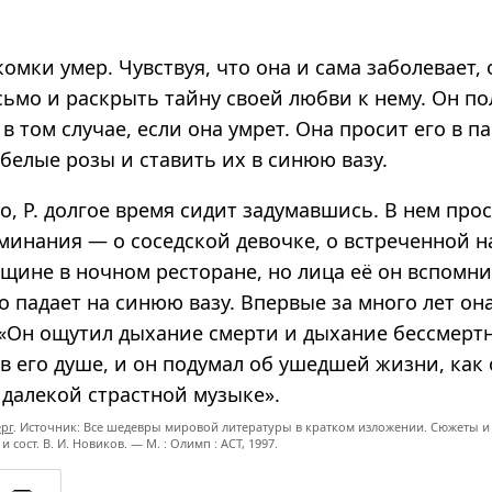
омки умер. Чувствуя, что она и сама заболевает,
сьмо и раскрыть тайну своей любви к нему. Он по
в том случае, если она умрет. Она просит его в п
 белые розы и ставить их в синюю вазу.
о, Р. долгое время сидит задумавшись. В нем пр
минания — о соседской девочке, о встреченной н
щине в ночном ресторане, но лица её он вспомни
го падает на синюю вазу. Впервые за много лет она
 «Он ощутил дыхание смерти и дыхание бессмертн
в его душе, и он подумал об ушедшей жизни, как
 далекой страстной музыке».
ерг
. Источник: Все шедевры мировой литературы в кратком изложении. Сюжеты и
 и сост. В. И. Новиков. — М. : Олимп : ACT, 1997.