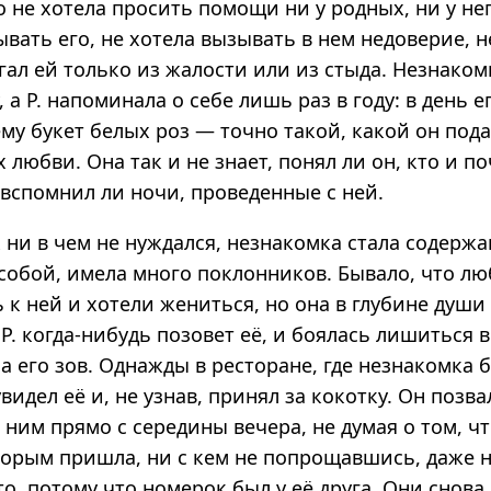
о не хотела просить помощи ни у родных, ни у нег
ывать его, не хотела вызывать в нем недоверие, н
ал ей только из жалости или из стыда. Незнаком
, а Р. напоминала о себе лишь раз в году: в день 
му букет белых роз — точно такой, какой он под
 любви. Она так и не знает, понял ли он, кто и п
 вспомнил ли ночи, проведенные с ней.
ни в чем не нуждался, незнакомка стала содержа
собой, имела много поклонников. Бывало, что л
к ней и хотели жениться, но она в глубине души
 Р. когда-нибудь позовет её, и боялась лишиться
а его зов. Однажды в ресторане, где незнакомка 
увидел её и, не узнав, принял за кокотку. Он позвал
 ним прямо с середины вечера, не думая о том, ч
торым пришла, ни с кем не попрощавшись, даже н
о, потому что номерок был у её друга. Они снова