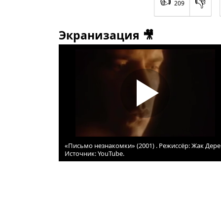
👍
👎
209
Экранизация 🎥
«Письмо незнакомки» (2001) . Режиссёр: Жак Дере
Источник: YouTube.