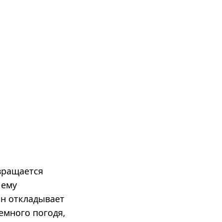
вращается
 ему
он откладывает
емного погодя,