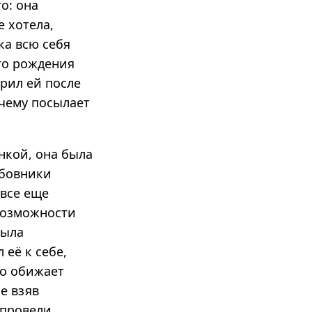
о: она
е хотела,
ка всю себя
его рождения
арил ей после
очему посылает
нкой, она была
юбовники
 все еще
 возможности
была
 её к себе,
то обижает
е взяв
 провели