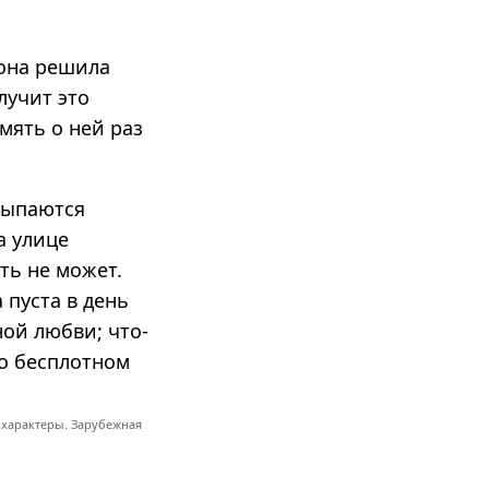
 она решила
лучит это
амять о ней раз
осыпаются
а улице
ть не может.
 пуста в день
ой любви; что-
 о бесплотном
 характеры. Зарубежная