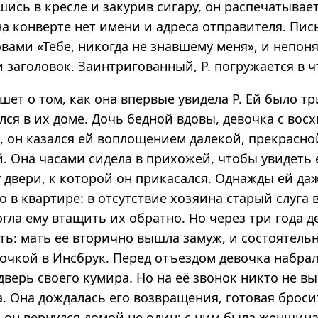
ись в кресле и закурив сигару, он распечатывае
на конверте нет имени и адреса отправителя. Пи
вами «Тебе, никогда не знавшему меня», и непоня
заголовок. Заинтри­гованный, Р. погружается в ч
ет о том, как она впервые увидела Р. Ей было тр
ился в их доме. Дочь бедной вдовы, девочка с во
, он казался ей воплощением далекой, прекрасно
. Она часами сидела в прихожей, чтобы увидеть е
 двери, к которой он прикасался. Однажды ей да
о в квартире: в отсутствие хозяина старый слуга
гла ему втащить их обратно. Но через три года д
ть: мать её вторично вышла замуж, и состоятель
вочкой в Инсбрук. Перед отъездом девочка набра
дверь своего кумира. Но на её звонок никто не в
а. Она дождалась его возвращения, готовая броси
ы, он вернулся домой не один: с ним была женщина