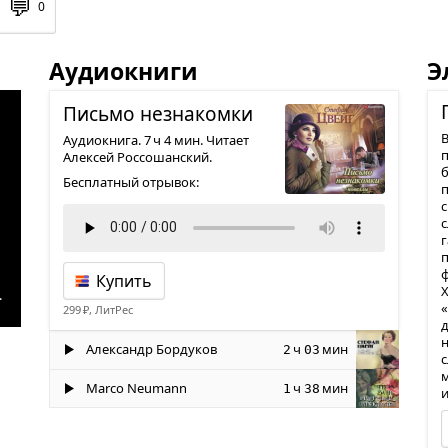
💬
0
Аудиокниги
Э
Письмо незна­комки
В
Аудиокнига. 7 ч 4 мин. Читает
п
Алексей Россошанский.
Бесплатный отрывок:
с
г
Купить
Х
.
«
299 ₽, ЛитРес
д
н
Александр Бордуков
ч
мин
2
03
с
м
Marco Neumann
ч
мин
1
38
и