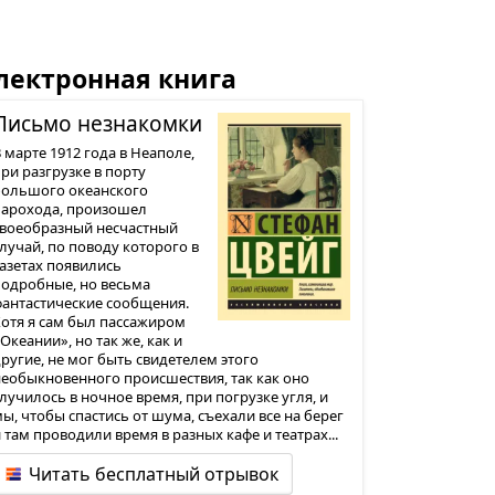
лектронная книга
Письмо незна­комки
 марте 1912 года в Неаполе,
ри разгрузке в порту
большого океанского
парохода, произошел
своеобразный несчастный
лучай, по поводу которого в
азетах появились
подробные, но весьма
фантастические сообщения.
отя я сам был пассажиром
Океании», но так же, как и
ругие, не мог быть свидетелем этого
еобыкновенного происшествия, так как оно
лучилось в ночное время, при погрузке угля, и
ы, чтобы спастись от шума, съехали все на берег
 там проводили время в разных кафе и театрах...
Читать бесплатный отрывок