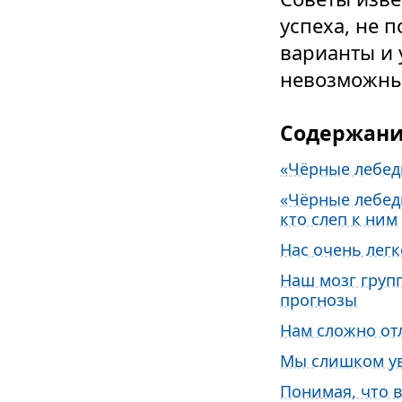
успеха, не 
варианты и 
невозможны
Содержан
«Чёрные лебед
«Чёрные лебеди
кто слеп к ним
Нас очень лег
Наш мозг груп
прогнозы
Нам сложно о
Мы слишком ув
Понимая, что 