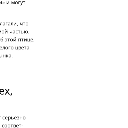
» и могут
лагали, что
мой частью.
б этой птице.
елого цвета,
ынка.
ех,
т серьёзно
 соответ­