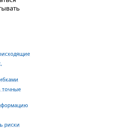
тывать
роисходящие
,
шибками
 точные
информацию
ть риски