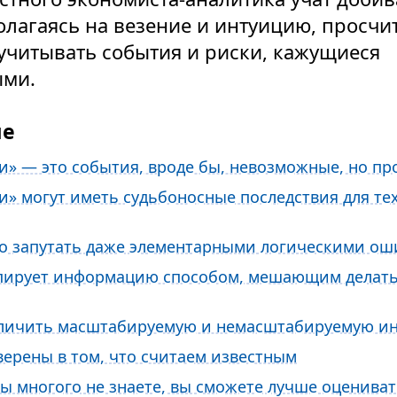
полагаясь на везение и интуицию, просчи
учитывать события и риски, кажущиеся
ми.
ие
и» — это события, вроде бы, невозможные, но п
» могут иметь судьбоносные последствия для тех
ко запутать даже элементарными логическими о
пирует информацию способом, мешающим делать
тличить масштабируемую и немасшта­бируемую 
ерены в том, что считаем известным
вы многого не знаете, вы сможете лучше оценива