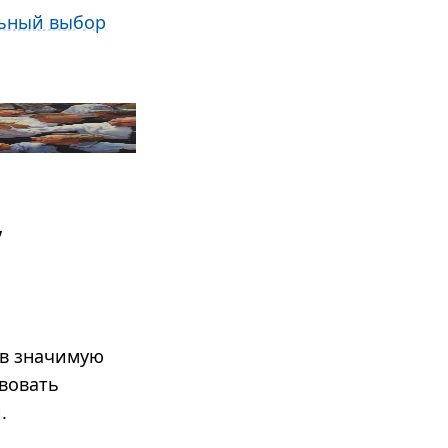
льный выбор
,
 в значимую
вовать
.