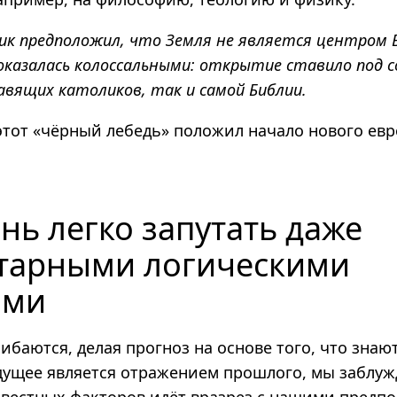
ик предположил, что Земля не является центром 
оказалась колоссальными: открытие ставило под с
вящих католиков, так и самой Библии.
этот «чёрный лебедь» положил начало нового ев
нь легко запутать даже
тарными логическими
ами
баются, делая прогноз на основе того, что знаю
удущее является отражением прошлого, мы заблуж