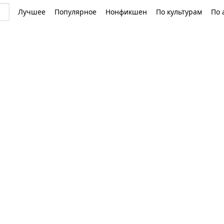
Лучшее
Популярное
Нонфикшен
По культурам
По 