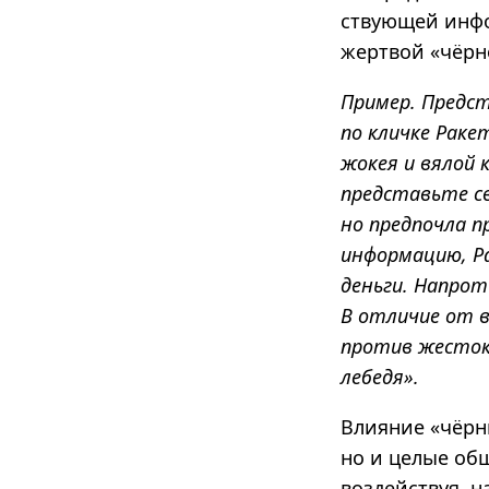
ствующей инфо
жертвой «чёрн
Пример. Предс
по кличке Раке
жокея и вялой 
представьте св
но предпочла п
информацию, Р
деньги. Напрот
В отличие от в
против жесток
лебедя».
Влияние «чёрн
но и целые об
воздействуя, 