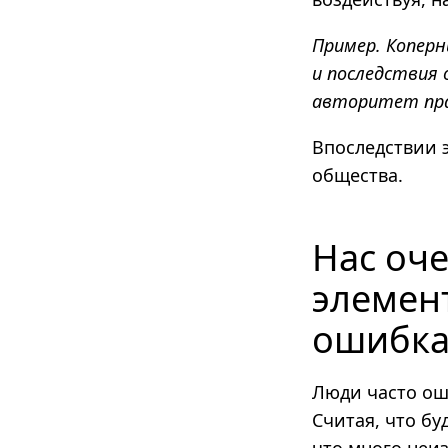
Пример. Коперн
и последствия 
авторитет пра
Впоследствии 
общества.
Нас оче
элемен
ошибк
Люди часто оши
Считая, что б