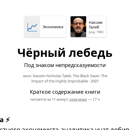
📈
Нассим
Экономика
Талеб
род. 1960
Чёрный лебедь
Под знаком непредсказуемости
англ.
Nassim Nicholas Taleb. The Black Swan: The
Impact of the Highly Improbable
·
2007
Краткое содержание книги
читается за 11 минут,
оригинал
— 17 ч
а ⚡
стного экономиста-аналитика учат добив