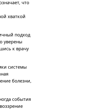
означает, что
вой хваткой
тичный подход
но уверены
вшись к врачу
мки системы
зная
ение болезни,
ногда события
овоззрение