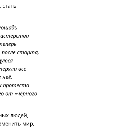
 стать
лошадь
 мастерства
 теперь
а после старта,
щуюся
теряли все
 неё.
ак протеста
о от «чёрного
ных людей,
изменить мир,