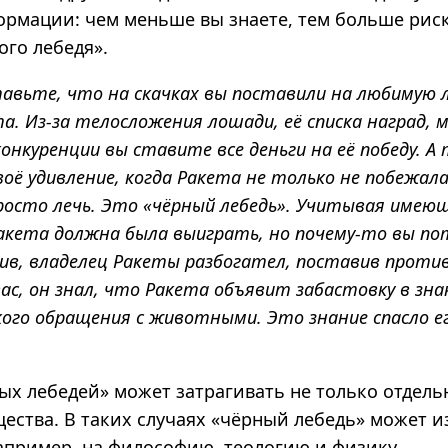
рмации: чем меньше вы знаете, тем больше риск
ого лебедя».
тавьте, что на скачках вы поставили на любимую 
та. Из-за телосложения лошади, её списка наград,
конкуренции вы ставите все деньги на её победу. А
оё удивление, когда Ракета не только не побежал
росто лечь. Это «чёрный лебедь». Учитывая имею
акета должна была выиграть, но почему-то вы по
ив, владелец Ракеты разбогател, поставив против
ас, он знал, что Ракета объявит забастовку в зн
ого обращения с животными. Это знание спасло ег
ых лебедей» может затрагивать не только отдель
щества. В таких случаях «чёрный лебедь» может 
например, на философию, теологию и физику.