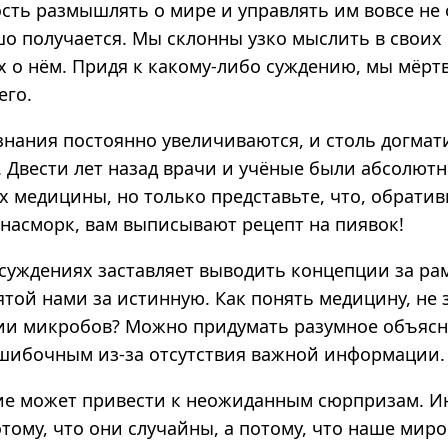
сть размышлять о мире и управлять им вовсе не 
шо получается. Мы склонны узко мыслить в своих
х о нём. Придя к какому-либо суждению, мы мёрт
его.
знания постоянно увеличиваются, и столь догма
. Двести лет назад врачи и учёные были абсолют
х медицины, но только представьте, что, обрати
 насморк, вам выписывают рецепт на пиявок!
 суждениях заставляет выводить концепции за ра
той нами за истинную. Как понять медицину, не 
ии микробов? Можно придумать разумное объясн
ошибочным из-за отсутствия важной информации.
е может привести к неожиданным сюрпризам. И
тому, что они случайны, а потому, что наше мир