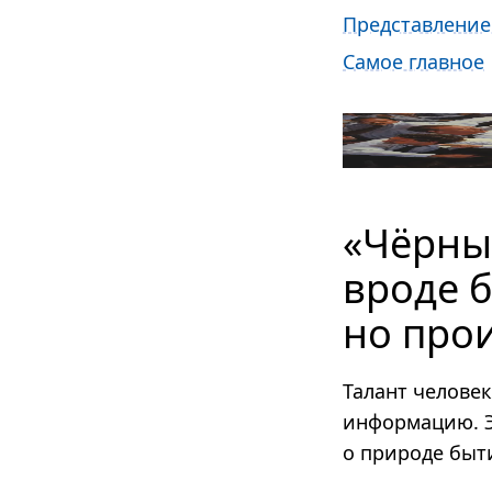
Представление
Самое главное
«Чёрны
вроде 
но про
Талант челове
информацию. Э
о природе быт