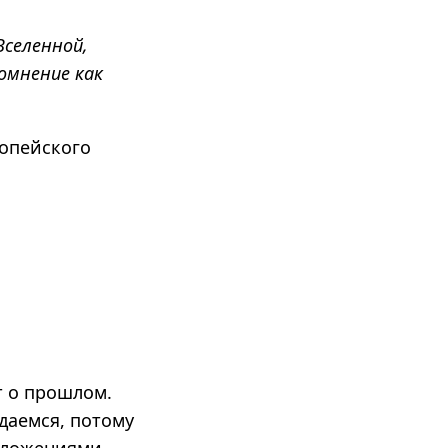
Вселенной,
омнение как
ропейского
т о прошлом.
даемся, потому