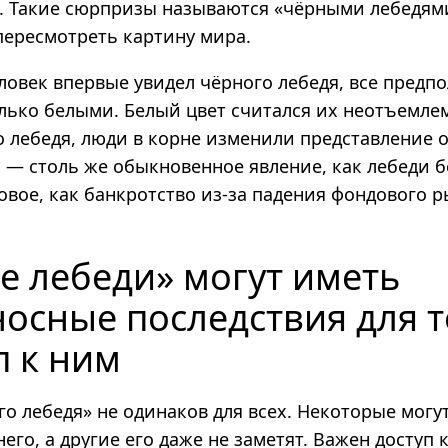
. Такие сюрпризы называются «чёрными лебедями
пересмотреть картину мира.
овек впервые увидел чёрного лебедя, все предпо
лько белыми. Белый цвет считался их неотъемле
 лебедя, люди в корне изменили представление о
 — столь же обыкновенное явление, как лебеди б
овое, как банкротство из-за падения фондового р
е лебеди» могут иметь
осные последствия для т
п к ним
о лебедя» не одинаков для всех. Некоторые могу
него, а другие его даже не заметят. Важен доступ к