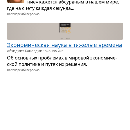
ние» кажется абсурд­ным в нашем мире,
где на счету каж­дая секунда...
Партнёрский пересказ
Эко­но­ми­че­ская наука в тяжёлые вре­мена
Абхиджит Банерджи · экономика
Об основ­ных про­бле­мах в миро­вой эко­но­ми­че­
ской поли­тике и путях их реше­ния.
Партнёрский пересказ
Искус­ствен­ный интел­лект и эко­но­мика
Роджер Бутл · экономика
Гло­баль­ное про­ник­но­ве­ние искус­ствен­ного
интел­лекта в нашу жизнь — вопрос вре­мени.
И невоз­можно усо­мниться в том, что послед­ствия