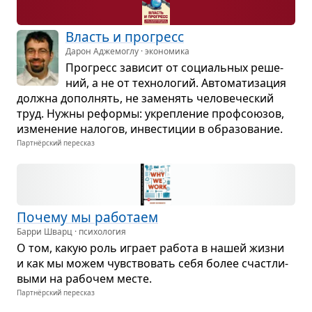
Власть и про­гресс
Дарон Аджемоглу · экономика
Про­гресс зави­сит от соци­аль­ных реше­
ний, а не от тех­но­ло­гий. Авто­ма­ти­за­ция
должна допол­нять, не заме­нять чело­ве­че­ский
труд. Нужны реформы: укреп­ле­ние проф­со­ю­зов,
изме­не­ние нало­гов, инве­сти­ции в обра­зо­ва­ние.
Партнёрский пересказ
Почему мы рабо­таем
Барри Шварц · психология
О том, какую роль играет работа в нашей жизни
и как мы можем чув­ство­вать себя более счаст­ли­
выми на рабо­чем месте.
Партнёрский пересказ