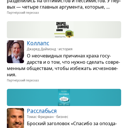
раз­де­ли­лись на опти­ми­стов и пес­си­ми­стов. У пер­
вых — четыре глав­ных аргу­мента, кото­рые, ...
Партнёрский пересказ
Кол­лапс
Джаред Даймонд · история
О неоче­вид­ных при­чи­нах краха госу­
дарств и о том, что нужно сде­лать совре­
мен­ным обще­ствам, чтобы избе­жать исчез­но­ве­
ния.
Партнёрский пересказ
Рас­слабься
Томас Фридман · бизнес
Брос­кий заго­ло­вок «Спа­сибо за опоз­да­