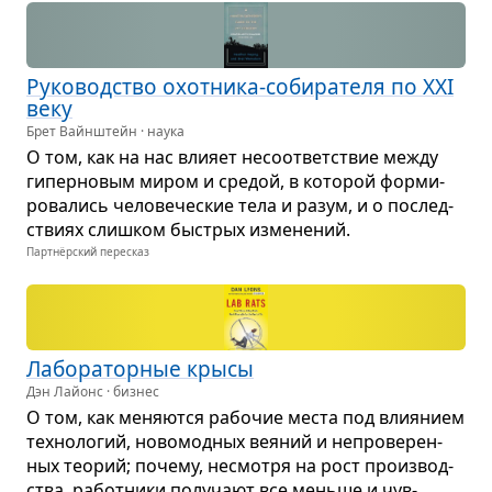
Руко­вод­ство охот­ника-соби­ра­теля по XXI
веку
Брет Вайнштейн · наука
О том, как на нас вли­яет несо­от­вет­ствие между
гипер­но­вым миром и сре­дой, в кото­рой фор­ми­
ро­ва­лись чело­ве­че­ские тела и разум, и о послед­
ствиях слиш­ком быстрых изме­не­ний.
Партнёрский пересказ
Лабо­ра­тор­ные крысы
Дэн Лайонс · бизнес
О том, как меня­ются рабо­чие места под вли­я­нием
тех­но­ло­гий, ново­мод­ных вея­ний и непро­ве­рен­
ных тео­рий; почему, несмотря на рост про­из­вод­
ства, работ­ники полу­чают все меньше и чув­