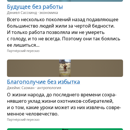
Буду­щее без работы
Дэниел Сасскинд · экономика
Всего несколько поко­ле­ний назад подав­ля­ю­щее
боль­шин­ство людей жили за чер­той бед­но­сти.
И только работа поз­во­ляла им не уме­реть
с голоду, и то не все­гда. Поэтому они так боя­лись
ее лишиться...
Партнёрский пересказ
Бла­го­по­лу­чие без избытка
Джеймс Сазман · антропология
О жизни народа, до послед­него вре­мени сохра­
няв­шего уклад жизни охот­ни­ков-соби­ра­те­лей,
и о том, какие уроки может из них извлечь совре­
мен­ное чело­ве­че­ство.
Партнёрский пересказ