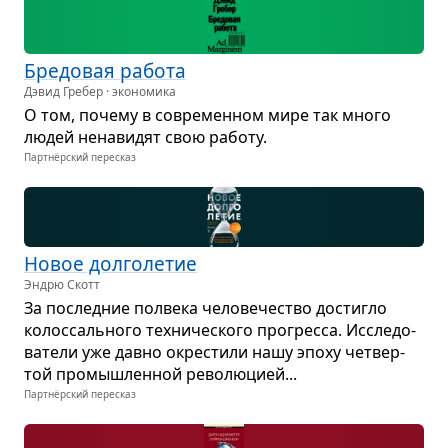
Бре­до­вая работа
Дэвид Гребер · экономика
О том, почему в совре­мен­ном мире так много
людей нена­ви­дят свою работу.
Партнёрский пересказ
Новое дол­го­ле­тие
Эндрю Скотт
За послед­ние пол­века чело­ве­че­ство достигло
колос­саль­ного тех­ни­че­ского про­гресса. Иссле­до­
ва­тели уже давно окре­стили нашу эпоху чет­вер­
той про­мыш­лен­ной рево­лю­цией...
Партнёрский пересказ