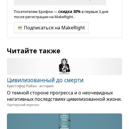
Посетителям Брифли —
скидка 30%
в первые 3 дня
после регистрации на MakeRight.
Подписаться на MakeRight
Читайте также
Циви­ли­зо­ван­ный до смерти
Кристофер Райан · история
О тем­ной сто­роне про­гресса и о неоче­вид­ных
нега­тив­ных послед­ствиях циви­ли­зо­ван­ной жизни.
Партнёрский пересказ