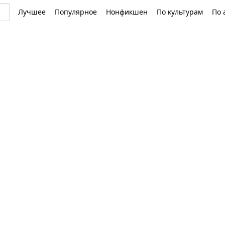
Лучшее
Популярное
Нонфикшен
По культурам
По 