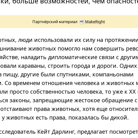
ки, больше возможностей, чем опасност
Партнёрский материал
MakeRight
тных, люди использовали их силу на протяжении
шнивание животных помогло нам совершить ре
яйстве, наладить дипломатические связи с други
вовали караваны, строить города и дороги. Одни
в пищу, другие были спутниками, компаньонами
. Со временем отношения человека и животных м
ли просто собственностью человека, то уже к ХХ 
ься законы, запрещающие жестокое обращение с
отстаивают права животных, хотя еще относител
о у животных есть права, показалась бы дикой.
сследователь Кейт Дарлинг, предлагает посмотре