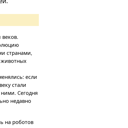
ей.
 веков.
волюцию
ми странами,
х животных
енялись: если
веку стали
 ними. Сегодня
ьно недавно
ть на роботов