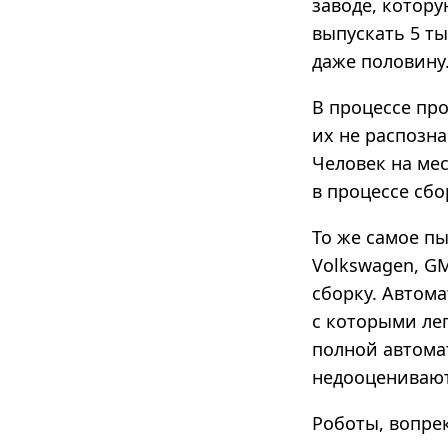
заводе, котор
выпускать 5 ты
даже половину
В процессе пр
их не распозна
Человек на ме
в процессе сбо
То же самое пы
Volkswagen, GM
сборку. Автом
с которыми ле
полной автома
недооценивают
Роботы, вопре