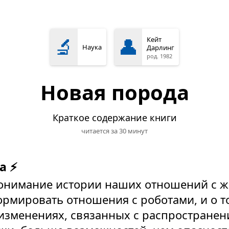
🔬
👤
Кейт
Наука
Дарлинг
род. 1982
Новая порода
Краткое содержание книги
читается за 30 минут
а ⚡
 понимание истории наших отношений с 
рмировать отношения с роботами, и о т
изменениях, связанных с распростране