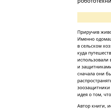
робототехни
Приручив живо
Именно одома
в сельском хоз
куда путешест
использовали 
и защитниками
сначала они бы
распространят
зоозащитники 
идея о том, чт
Автор книги, и