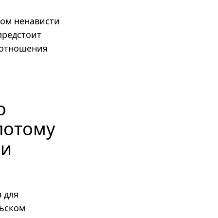
том ненависти
 предстоит
и отношения
о
потому
ми
 для
льском