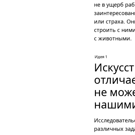
не в ущерб раб
заинтересован
или страха. Он
строить с ним
с животными.
Идея 1
Искусс
отличае
не мож
нашими
Исследователь
различных зад