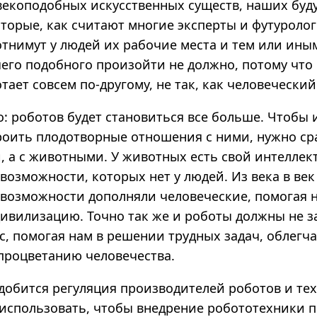
овекоподобных искусственных существ, наших бу
торые, как считают многие эксперты и футуролог
 отнимут у людей их рабочие места и тем или ины
чего подобного произойти не должно, потому что
тает совсем по-другому, не так, как человеческий
о: роботов будет становиться все больше. Чтобы
роить плодотворные отношения с ними, нужно ср
, а с животными. У животных есть свой интеллект
возможности, которых нет у людей. Из века в век
 возможности дополняли человеческие, помогая 
ивилизацию. Точно так же и роботы должны не з
с, помогая нам в решении трудных задач, облегч
 процветанию человечества.
добится регуляция производителей роботов и тех
 использовать, чтобы внедрение робототехники 