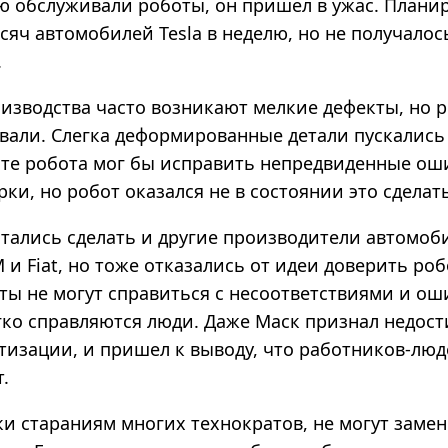
ую обслуживали роботы, он пришел в ужас. Плани
сяч автомобилей Tesla в неделю, но не получалос
.
оизводства часто возникают мелкие дефекты, но 
вали. Слегка деформированные детали пускались 
сте робота мог бы исправить непредвиденные ош
рки, но робот оказался не в состоянии это сделать
тались сделать и другие производители автомоби
 и Fiat, но тоже отказались от идеи доверить ро
аты не могут справиться с несоответствиями и ош
гко справляются люди. Даже Маск признал недос
тизации, и пришел к выводу, что работников-люд
.
ки стараниям многих технократов, не могут заме