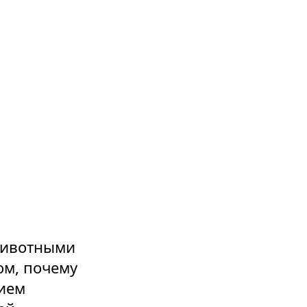
животными
ом, почему
нием