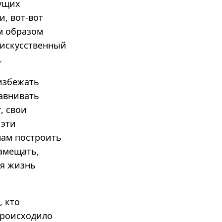
дущих
и, вот-вот
м образом
 искусственный
.
 избежать
авнивать
, свои
 эти
нам построить
амещать,
ая жизнь
, кто
происходило