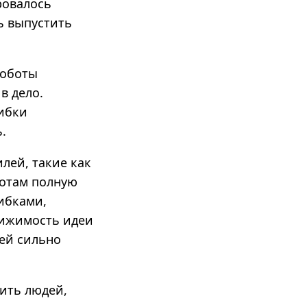
ровалось
ь выпустить
роботы
в дело.
ибки
.
лей, такие как
ботам полную
ибками,
тижимость идеи
ей сильно
нить людей,