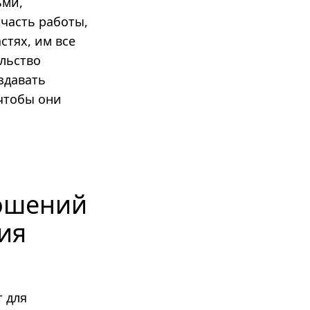
ьми,
 часть работы,
стях, им все
ельство
здавать
 чтобы они
и
ношений
ия
 для