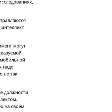
исследованиях,
справляются
й интеллект
омент могут
сказуемой
томобильной
к надо.
о не так
ие должности
лектом.
ю на своем