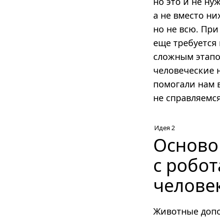
но это и не ну
а не вместо н
но не всю. При
еще требуется
сложным этапо
человеческие н
помогали нам 
не справляемся
Идея 2
Осново
с робо
челове
Животные допо