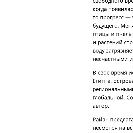
свободного вре
когда появила
то прогресс — 
будущего. Мен
птицы и пчелы
и растений ст
воду загрязняе
несчастными и
В свое время 
Египта, остров
региональными
глобальной. Со
автор.
Райан предлага
несмотря на вс