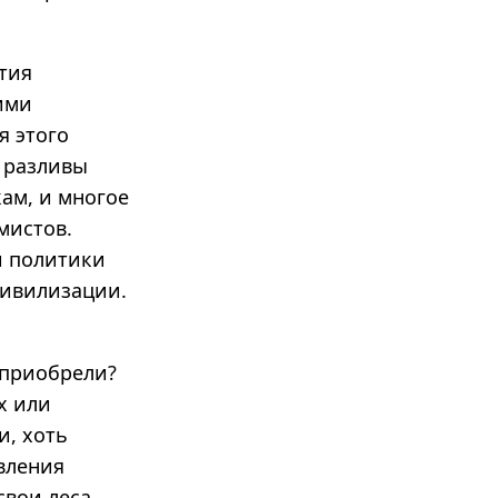
тия
ими
я этого
 разливы
ам, и многое
мистов.
и политики
цивилизации.
 приобрели?
х или
и, хоть
вления
свои леса,