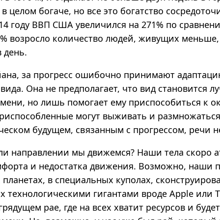
 в целом богаче, но все это богатство сосредоточ
14 году ВВП США увеличился на 271% по сравнени
10% возросло количество людей, живущих меньше,
в день.
ана, за прогресс ошибочно принимают адаптац
вида. Она не предполагает, что вид становится л
емени, но лишь помогает ему приспособиться к 
приспособленные могут выживать и размножаться,
еском будущем, связанным с прогрессом, речи не
ли направлении мы движемся? Наши тела скоро 
мфорта и недостатка движения. Возможно, наши 
х планетах, в специальных куполах, сконструиров
 технологическими гигантами вроде Apple или Te
грядущем рае, где на всех хватит ресурсов и буде