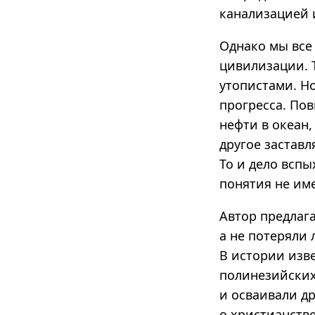
канализацией 
Однако мы все
цивилизации. 
утопистами. Н
прогресса. По
нефти в океан
другое застав
То и дело вспы
понятия не им
Автор предлаг
а не потеряли
В истории изве
полинезийских
и осваивали д
о христианстве