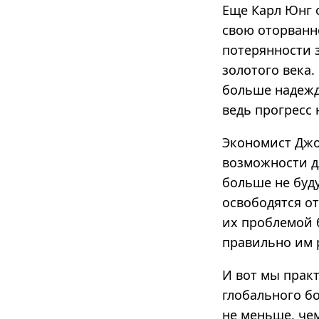
Еще Карл Юнг 
свою оторванн
потерянности з
золотого века.
больше надежд 
ведь прогресс 
Экономист Джо
возможности дл
больше не буду
освободятся о
их проблемой 
правильно им 
И вот мы практ
глобального б
не меньше, чем