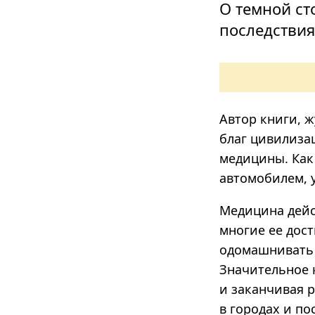
О темной ст
последстви
Автор книги, ж
благ цивилиза
медицины. Как
автомобилем, у
Медицина дейс
многие ее дос
одомашнивать 
Значительное 
и заканчивая 
в городах и п