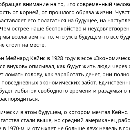
обращал внимание на то, что современный чело
ость от корней, от прошлого образа жизни. Чувс
аставляет его полагаться на будущее, на наступл
 Чем острее наше беспокойство и неудовлетворен
мы возлагаем на то, что уж в будущем-то все буд
не стоит на месте.
н Мейнард Кейнс в 1928 году в эссе «Экономичес
я внуков» описывал, как будут жить люди через 
т ломать голову, как заработать денег, они полн
т повседневных экономических забот. Единственн
будет избыток свободного времени и раздумья о т
распорядиться.
ически в этом будущем, о котором мечтал Кейнс.
огатства стали выше, но средний американец раб
 в 1970-м, и отдыхает не больше двух недель в го