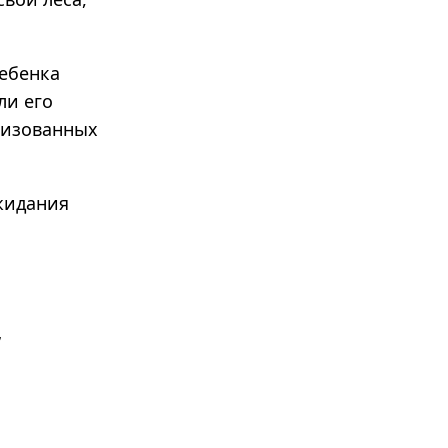
ребенка
ли его
лизованных
жидания
,
м