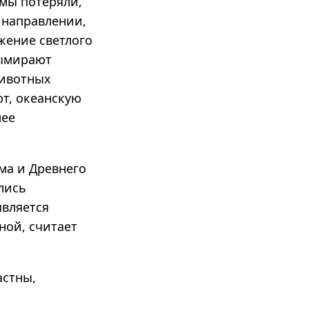
 мы потеряли,
 направлении,
жение светлого
вымирают
животных
т, океанскую
лее
ма и Древнего
лись
является
ной, считает
астны,