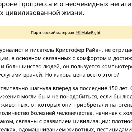
ороне прогресса и о неочевидных негат
ях цивилизованной жизни.
Партнёрский материал
MakeRight
урналист и писатель Кристофер Райан, не отрица
ции, в основном связанных с комфортом и дости
 и большинство людей, он пользуется компьютер
слугами врачей. Но какова цена всего этого?
твительно шагнула вперед за последние 150 лет.
тижения могли бы и не понадобиться, если бы лю
животных, от которых они приобретали патоген
количество болезней человечества, начиная с хо
раком, связаны с развитием цивилизации: плотно
оселках, одомашниванием животных, пестицидами