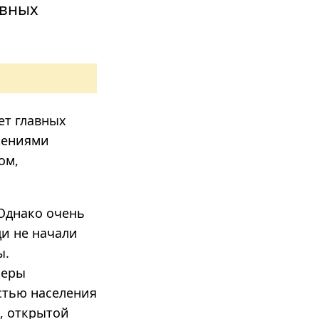
ивных
ет главных
жениями
ом,
 Однако очень
ди не начали
ы.
леры
стью населения
, открытой