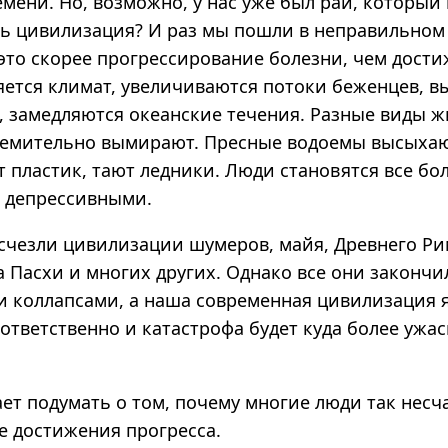
мени. Но, возможно, у нас уже был рай, который
сь цивилизация? И раз мы пошли в неправильном
это скорее прогрессирование болезни, чем дости
яется климат, увеличиваются потоки беженцев, 
, замедляются океанские течения. Разные виды 
ремительно вымирают. Пресные водоемы высыхаю
т пластик, тают ледники. Люди становятся все бо
 депрессивными.
исчезли цивилизации шумеров, майя, Древнего Ри
а Пасхи и многих других. Однако все они закончи
 коллапсами, а наша современная цивилизация 
ответственно и катастрофа будет куда более ужас
ет подумать о том, почему многие люди так несч
е достижения прогресса.