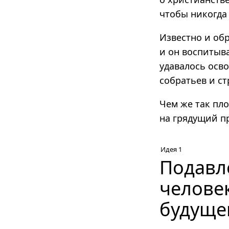
чтобы никогда
Известно и об
и он воспитыва
удавалось осв
собратьев и ст
Чем же так пл
на грядущий п
Идея 1
Подавл
челове
будуще