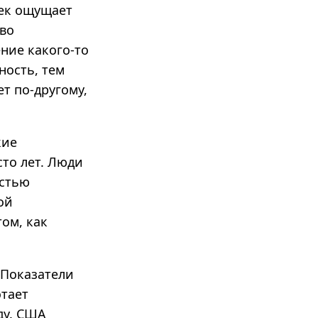
век ощущает
тво
ение какого-то
ность, тем
ет по-другому,
кие
сто лет. Люди
остью
ой
ом, как
 Показатели
отает
ду. США