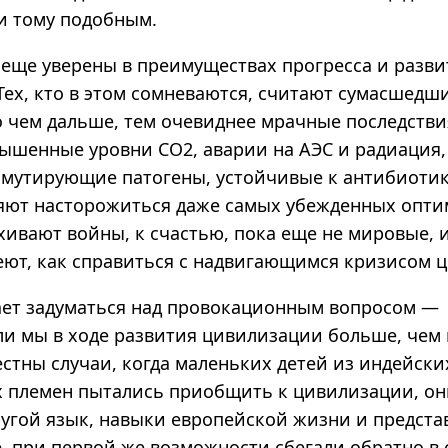
и тому подобным.
 еще уверены в преимуществах прогресса и разви
Тех, кто в этом сомневаются, считают сумасшедш
о чем дальше, тем очевиднее мрачные последстви
вышенные уровни СО2, аварии на АЭС и радиация,
, мутирующие патогены, устойчивые к антибиотик
ляют насторожиться даже самых убежденных опти
хивают войны, к счастью, пока еще не мировые, 
еют, как справиться с надвигающимся кризисом 
ает задуматься над провокационным вопросом —
 ли мы в ходе развития цивилизации больше, чем
стны случаи, когда маленьких детей из индейски
 племен пытались приобщить к цивилизации, он
ругой язык, навыки европейской жизни и предста
, при первой же возможности сбегали обратно в 