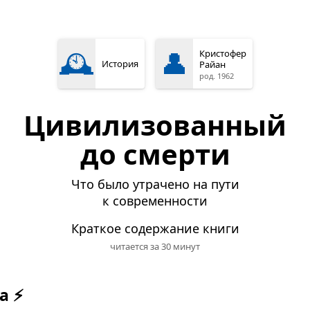
🕰️
👤
Кристофер
История
Райан
род. 1962
Цивилизованный
до смерти
Что было утрачено на пути
к современности
Краткое содержание книги
читается за 30 минут
а ⚡