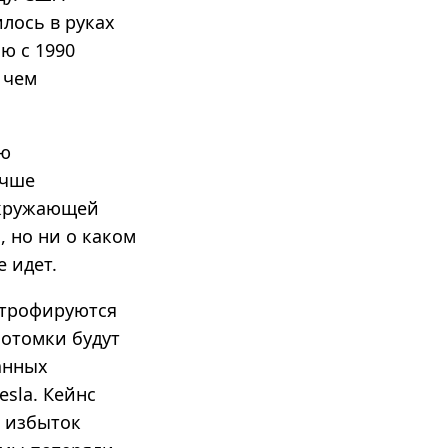
илось в руках
ю с 1990
 чем
ию
учше
окружающей
 но ни о каком
 идет.
атрофируются
потомки будут
анных
sla. Кейнс
т избыток