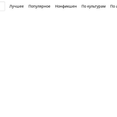
Лучшее
Популярное
Нонфикшен
По культурам
По 