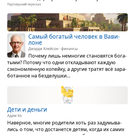
Партнёрский пересказ
Самый бога­тый чело­век в Вави­
лоне
Джордж Клейсон · финансы
Почему лишь немно­гие ста­но­вятся бога­
тыми? Потому что одни откла­ды­вают каж­дую
сэко­ном­лен­ную копейку, а дру­гие тра­тят всё зара­
бо­тан­ное на без­де­лушки...
Дети и деньги
Адам Хо
Навер­ное, мно­гие роди­тели хоть раз заду­мы­ва­
лись о том, что доста­нется детям, когда их самих