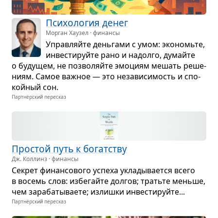
Пси­хо­ло­гия денег
Морган Хаузел · финансы
Управ­ляйте день­гами с умом: эко­номьте,
инве­сти­руйте рано и надолго, думайте
о буду­щем, не поз­во­ляйте эмо­циям мешать реше­
ниям. Самое важ­ное — это неза­ви­си­мость и спо­
кой­ный сон.
Партнёрский пересказ
Про­стой путь к богат­ству
Дж. Коллинз · финансы
Секрет финан­со­вого успеха укла­ды­ва­ется всего
в восемь слов: избе­гайте дол­гов; тратьте меньше,
чем зара­ба­ты­ва­ете; излишки инве­сти­руйте...
Партнёрский пересказ