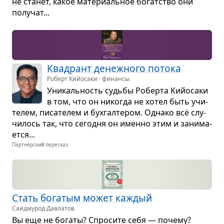
не ста­нет, какое мате­ри­аль­ное богат­ство они
полу­чат...
Квад­рант денеж­ного потока
Роберт Кийосаки · финансы
Уни­каль­ность судьбы Роберта Кий­о­саки
в том, что он нико­гда не хотел быть учи­
те­лем, писа­те­лем и бух­гал­те­ром. Однако всё слу­
чи­лось так, что сего­дня он именно этим и зани­ма­
ется...
Партнёрский пересказ
Стать бога­тым может каж­дый
Саидмурод Давлатов
Вы еще не богаты? Спро­сите себя — почему?