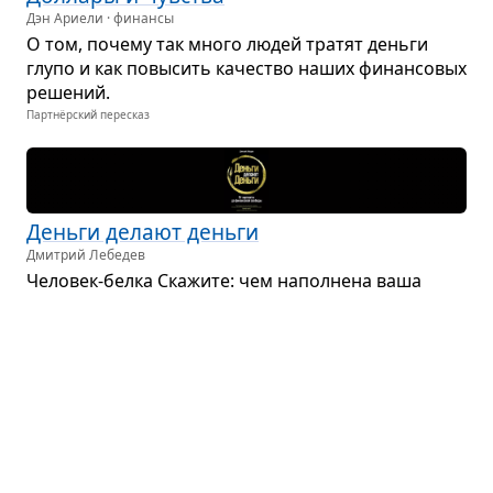
Дэн Ариели · финансы
О том, почему так много людей тра­тят деньги
глупо и как повы­сить каче­ство наших финан­со­вых
реше­ний.
Партнёрский пересказ
Деньги делают деньги
Дмитрий Лебедев
Чело­век-белка Ска­жите: чем напол­нена ваша
жизнь? Как про­хо­дит обыч­ный день? неделя?
месяц? год? Чаще всего это торо­пли­вые сборы
на работу, кото­рую не очень любишь, пробки, ...
Партнёрский пересказ
Бога­тый папа, бед­ный папа