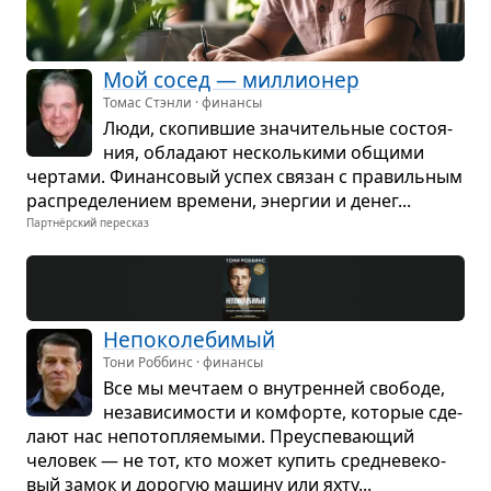
Мой сосед — мил­ли­о­нер
Томас Стэнли · финансы
Люди, ско­пив­шие зна­чи­тель­ные состо­я­
ния, обла­дают несколь­кими общими
чер­тами. Финан­со­вый успех свя­зан с пра­виль­ным
рас­пре­де­ле­нием вре­мени, энер­гии и денег...
Партнёрский пересказ
Непо­ко­ле­би­мый
Тони Роббинс · финансы
Все мы меч­таем о вну­трен­ней сво­боде,
неза­ви­си­мо­сти и ком­форте, кото­рые сде­
лают нас непо­топ­ля­е­мыми. Пре­успе­ва­ю­щий
чело­век — не тот, кто может купить сред­не­ве­ко­
вый замок и доро­гую машину или яхту...