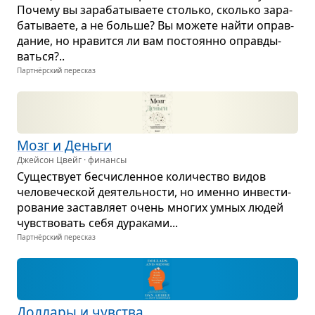
Почему вы зара­ба­ты­ва­ете столько, сколько зара­
ба­ты­ва­ете, а не больше? Вы можете найти оправ­
да­ние, но нра­вится ли вам посто­янно оправ­ды­
ваться?..
Партнёрский пересказ
Мозг и Деньги
Джейсон Цвейг · финансы
Суще­ствует бес­чис­лен­ное коли­че­ство видов
чело­ве­че­ской дея­тель­но­сти, но именно инве­сти­
ро­ва­ние застав­ляет очень мно­гих умных людей
чув­ство­вать себя дура­ками...
Партнёрский пересказ
Дол­лары и чув­ства