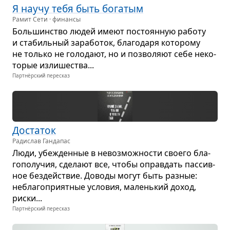
Я научу тебя быть бога­тым
Рамит Сети · финансы
Боль­шин­ство людей имеют посто­ян­ную работу
и ста­биль­ный зара­бо­ток, бла­го­даря кото­рому
не только не голо­дают, но и поз­во­ляют себе неко­
то­рые изли­ше­ства...
Партнёрский пересказ
Доста­ток
Радислав Гандапас
Люди, убе­жден­ные в невоз­мож­но­сти сво­его бла­
го­по­лу­чия, сде­лают все, чтобы оправ­дать пас­сив­
ное без­действие. Доводы могут быть раз­ные:
небла­го­при­ят­ные усло­вия, малень­кий доход,
риски...
Партнёрский пересказ