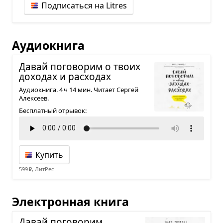
Подписаться на Litres
Аудиокнига
Давай пого­во­рим о твоих
дохо­дах и рас­хо­дах
Аудиокнига. 4 ч 14 мин. Читает Сергей
Алексеев.
Бесплатный отрывок:
Купить
599 ₽, ЛитРес
Электронная книга
Давай пого­во­рим