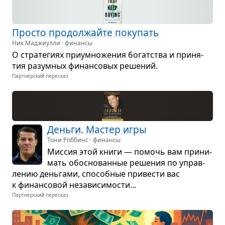
Про­сто про­дол­жайте поку­пать
Ник Маджиулли · финансы
О стра­те­гиях при­умно­же­ния богат­ства и при­ня­
тия разум­ных финан­со­вых реше­ний.
Партнёрский пересказ
Деньги. Мастер игры
Тони Роббинс · финансы
Мис­сия этой книги — помочь вам при­ни­
мать обос­но­ван­ные реше­ния по управ­
ле­нию день­гами, спо­соб­ные при­ве­сти вас
к финан­со­вой неза­ви­си­мо­сти...
Партнёрский пересказ