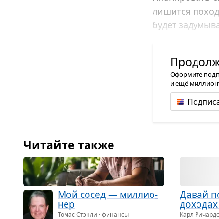
лишится похода
будет задумыва
Бережнее относ
Продолже
Оформите подпис
и ещё миллиону
Подписа
Читайте также
Мой сосед — мил­ли­о­
Давай по
нер
дохо­дах 
Томас Стэнли · финансы
Карл Ричардс