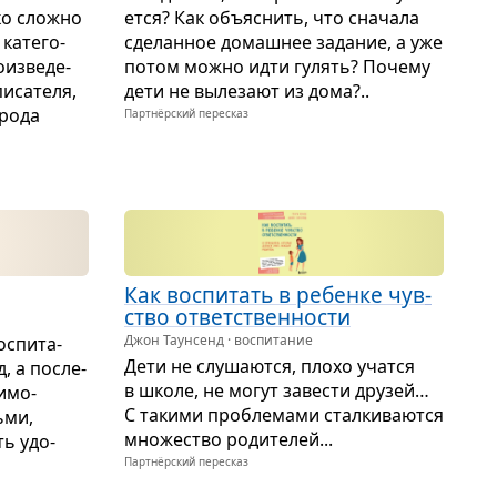
ко сложно
ется? Как объ­яс­нить, что сна­чала
кате­го­
сде­лан­ное домаш­нее зада­ние, а уже
з­ве­де­
потом можно идти гулять? Почему
иса­теля,
дети не выле­зают из дома?..
 рода
Партнёрский пересказ
Как вос­пи­тать в ребенке чув­
ство ответ­ствен­но­сти
Джон Таунсенд · воспитание
с­пи­та­
Дети не слу­ша­ются, плохо учатся
, а после­
в школе, не могут заве­сти дру­зей…
и­мо­
С такими про­бле­мами стал­ки­ва­ются
ьми,
мно­же­ство роди­те­лей...
ть удо­
Партнёрский пересказ