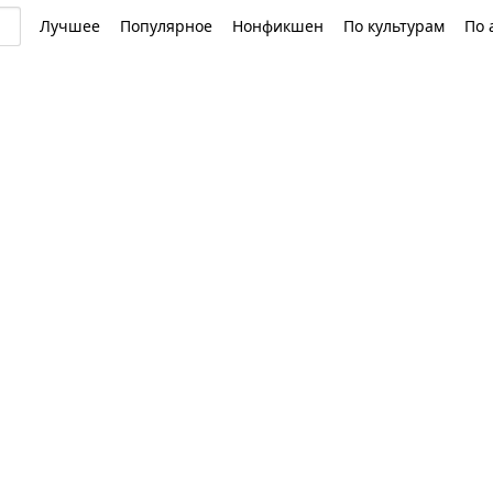
Лучшее
Популярное
Нонфикшен
По культурам
По 