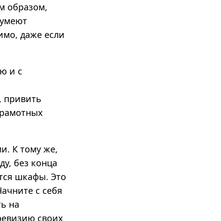
им образом,
 умеют
имо, даже если
ю и с
, привить
грамотных
и. К тому же,
ду, без конца
тся шкафы. Это
ачните с себя
ть на
 ревизию своих