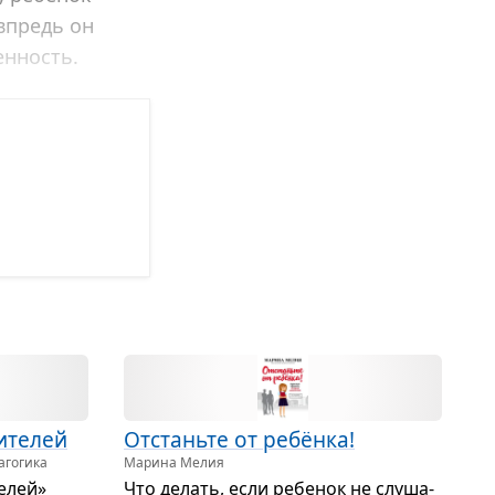
впредь он
енность.
­те­лей
Отстаньте от ребёнка!
агогика
Марина Мелия
е­лей»
Что делать, если ребе­нок не слу­ша­