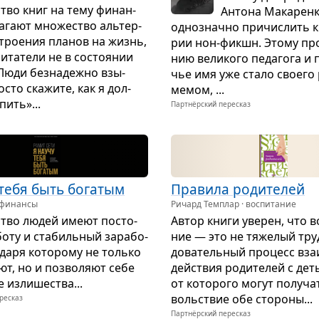
ство книг на тему финан­
Антона Мака­рен
а­гают мно­же­ство аль­тер­
одно­значно при­чис­лить к 
тро­е­ния пла­нов на жизнь,
рии нон-фикшн. Этому про­и
ита­тели не в состо­я­нии
нию вели­кого педа­гога и п
Люди без­на­дежно взы­
чье имя уже стало сво­его
­сто ска­жите, как я дол­
мемом, ...
пить»...
Партнёрский пересказ
тебя быть бога­тым
Пра­вила роди­те­лей
 финансы
Ричард Темплар · воспитание
ство людей имеют посто­
Автор книги уве­рен, что во
оту и ста­биль­ный зара­бо­
ние — это не тяже­лый труд
о­даря кото­рому не только
до­ва­тель­ный про­цесс вза­
ют, но и поз­во­ляют себе
действия роди­те­лей с дет
 изли­ше­ства...
от кото­рого могут полу­ча
воль­ствие обе сто­роны...
ресказ
Партнёрский пересказ