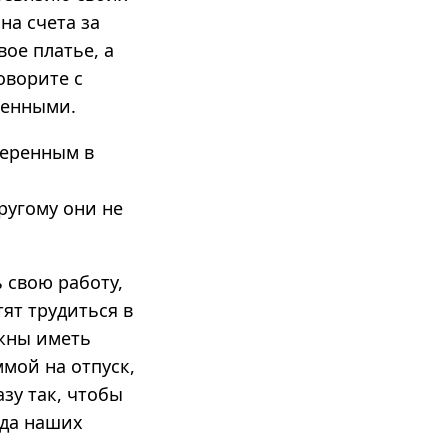
на счета за
ое платье, а
оворите с
пенными.
веренным в
ругому они не
ь свою работу,
тят трудиться в
лжны иметь
ммой на отпуск,
азу так, чтобы
гда наших