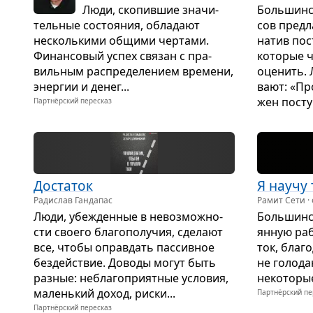
Люди, ско­пив­шие зна­чи­
Боль­шин­
тель­ные состо­я­ния, обла­дают
сов пред­л
несколь­кими общими чер­тами.
на­тив пос
Финан­со­вый успех свя­зан с пра­
кото­рые ч
виль­ным рас­пре­де­ле­нием вре­мени,
оце­нить. 
энер­гии и денег...
вают: «Про
жен посту­
Партнёрский пересказ
Доста­ток
Я научу 
Радислав Гандапас
Рамит Сети ·
Люди, убе­жден­ные в невоз­мож­но­
Боль­шин­
сти сво­его бла­го­по­лу­чия, сде­лают
ян­ную раб
все, чтобы оправ­дать пас­сив­ное
ток, бла­г
без­действие. Доводы могут быть
не голо­да
раз­ные: небла­го­при­ят­ные усло­вия,
неко­то­рые
малень­кий доход, риски...
Партнёрский пе
Партнёрский пересказ