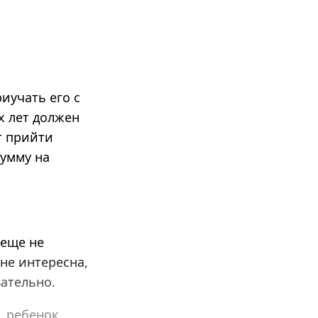
иучать его с
х лет должен
т прийти
сумму на
 еще не
не интересна,
ательно.
, ребенок