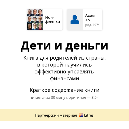
👤
Адам
Нон­
Хо
фикшен
род. 1974
Дети и деньги
Книга для родителей из страны,
в которой научились
эффективно управлять
финансами
Краткое содержание книги
читается за 30 минут,
оригинал — 3,5 ч
Партнёрский материал
Litres