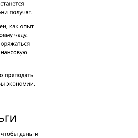
останется
они получат.
ен, как опыт
оему чаду.
поряжаться
инансовую
но преподать
вы экономии,
ьги
 чтобы деньги