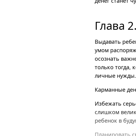
денег станет ч
Глава 
Выдавать ребен
умом распоряж
осознать важно
только тогда, 
личные нужды.
Карманные ден
Избежать серь
слишком велика
ребенок в буд
Планировать св