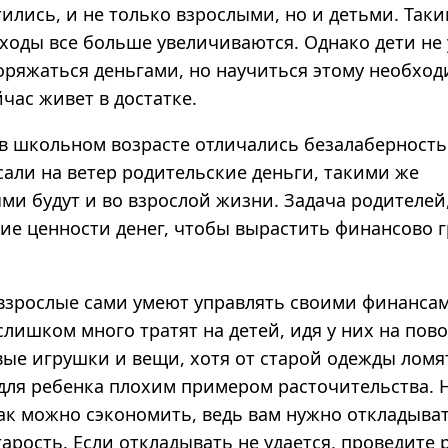
ились, и не только взрослыми, но и детьми. Так
ходы все больше увеличиваются. Однако дети не
оряжаться деньгами, но научиться этому необход
час живет в достатке.
 в школьном возрасте отличались безалаберность
сали на ветер родительские деньги, такими же
ми будут и во взрослой жизни. Задача родителей
ие ценности денег, чтобы вырастить финансово 
 взрослые сами умеют управлять своими финансам
слишком много тратят на детей, идя у них на пово
вые игрушки и вещи, хотя от старой одежды ломя
 для ребенка плохим примером расточительства. Н
как можно сэкономить, ведь вам нужно откладыва
арость. Если откладывать не удается, проведите