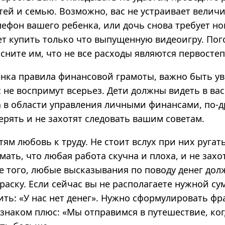
тей и семью. Возможно, вас не устраивает величи
фон вашего ребенка, или дочь снова требует нов
ет купить только что выпущенную видеоигру. Пог
сните им, что не все расходы являются первосте
енка правила финансовой грамоты, важно быть у
с не воспримут всерьез. Дети должны видеть в вас
 в области управления личными финансами, по-д
ерять и не захотят следовать вашим советам.
ям любовь к труду. Не стоит вслух при них ругат
мать, что любая работа скучна и плоха, и не захо
е того, любые высказывания по поводу денег до
аску. Если сейчас вы не располагаете нужной су
ить: «У нас нет денег». Нужно сформулировать фр
 знаком плюс: «Мы отправимся в путешествие, ко