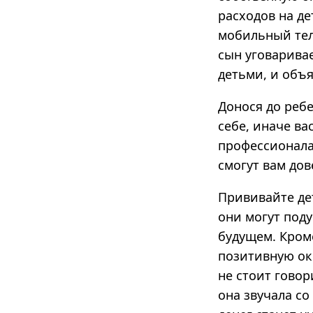
расходов на де
мобильный теле
сын уговарива
детьми, и объя
Донося до реб
себе, иначе ва
профессионала
смогут вам дов
Прививайте дет
они могут поду
будущем. Кром
позитивную окр
не стоит говор
она звучала со