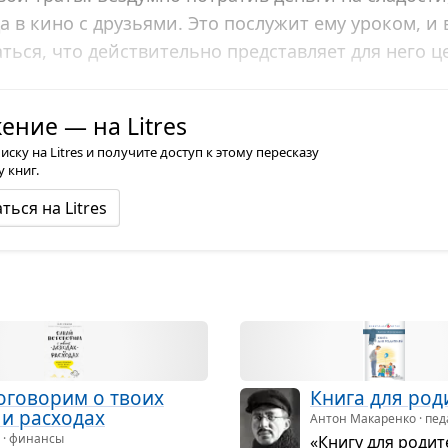
 в кино с друзьями. Это послужит ему уроком, и 
ться, что действительно представляет для него ц
иться к вещам, которые он купил сам.
ние — на Litres
ку на Litres и получите доступ к этому пересказу
 книг.
ться на Litres
го­во­рим о твоих
Книга для роди
и рас­хо­дах
Антон Макаренко · пед
 · финансы
«Книгу для роди­т