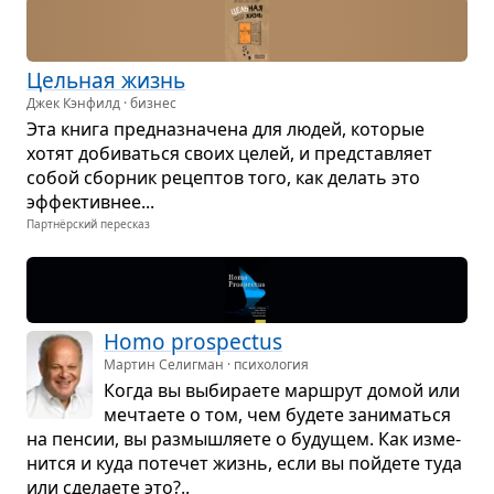
Цель­ная жизнь
Джек Кэнфилд · бизнес
Эта книга пред­на­зна­чена для людей, кото­рые
хотят доби­ваться своих целей, и пред­став­ляет
собой сбор­ник рецеп­тов того, как делать это
эффек­тив­нее...
Партнёрский пересказ
Homo prospectus
Мартин Селигман · психология
Когда вы выби­ра­ете марш­рут домой или
меч­та­ете о том, чем будете зани­маться
на пен­сии, вы раз­мыш­ля­ете о буду­щем. Как изме­
нится и куда поте­чет жизнь, если вы пойдете туда
или сде­ла­ете это?..