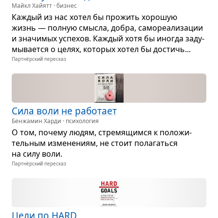
Майкл Хайятт · бизнес
Каж­дый из нас хотел бы про­жить хоро­шую
жизнь — пол­ную смысла, добра, само­ре­а­ли­за­ции
и зна­чи­мых успе­хов. Каж­дый хотя бы ино­гда заду­
мы­ва­ется о целях, кото­рых хотел бы достичь...
Партнёрский пересказ
Сила воли не рабо­тает
Бенжамин Харди · психология
О том, почему людям, стре­мя­щимся к поло­жи­
тель­ным изме­не­ниям, не стоит пола­гаться
на силу воли.
Партнёрский пересказ
Цели по HARD