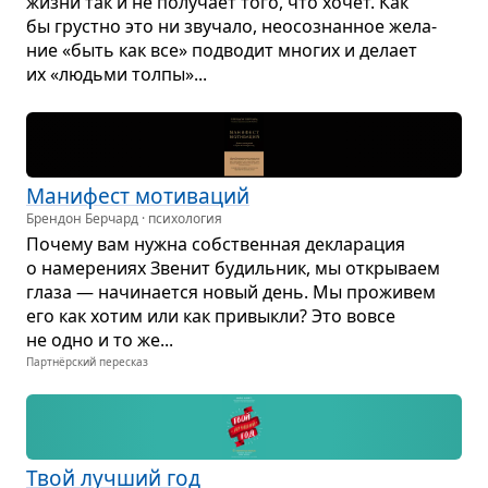
жизни так и не полу­чает того, что хочет. Как
бы грустно это ни зву­чало, неосо­знан­ное жела­
ние «быть как все» под­во­дит мно­гих и делает
их «людьми толпы»...
Мани­фест моти­ва­ций
Брендон Берчард · психология
Почему вам нужна соб­ствен­ная декла­ра­ция
о наме­ре­ниях Зве­нит будиль­ник, мы откры­ваем
глаза — начи­на­ется новый день. Мы про­жи­вем
его как хотим или как при­выкли? Это вовсе
не одно и то же...
Партнёрский пересказ
Твой луч­ший год