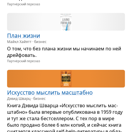
Партнёрский пересказ
План жизни
Майкл Хайятт · бизнес
О том, что без плана жизни мы начи­наем по ней
дрей­фо­вать.
Партнёрский пересказ
Искус­ство мыс­лить мас­штабно
Дэвид Шварц · бизнес
Книга Дэвида Шварца «Искус­ство мыс­лить мас­
штабно» была впер­вые опуб­ли­ко­вана в 1959 году
и тут же стала бест­сел­ле­ром. С тех пор в мире
было про­дано более 6 млн копий, и сейчас книга
счи­та­ется клас­си­кой self-help-лите­ра­туры в обла­