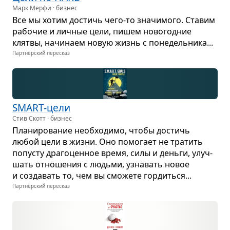
Марк Мерфи · бизнес
Все мы хотим достичь чего-то зна­чи­мого. Ста­вим
рабо­чие и лич­ные цели, пишем ново­год­ние
клятвы, начи­наем новую жизнь с поне­дель­ника...
Партнёрский пересказ
SMART-цели
Стив Скотт · бизнес
Пла­ни­ро­ва­ние необ­хо­димо, чтобы достичь
любой цели в жизни. Оно помо­гает не тра­тить
попу­сту дра­го­цен­ное время, силы и деньги, улуч­
шать отно­ше­ния с людьми, узна­вать новое
и созда­вать то, чем вы смо­жете гор­диться...
Партнёрский пересказ