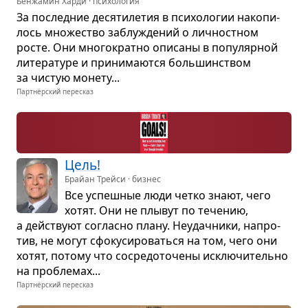
Бенжамин Харди · психология
За послед­ние деся­ти­ле­тия в пси­хо­ло­гии нако­пи­
лось мно­же­ство заблу­жде­ний о лич­ност­ном
росте. Они мно­го­кратно опи­саны в попу­ляр­ной
лите­ра­туре и при­ни­ма­ются боль­шин­ством
за чистую монету...
Партнёрский пересказ
Цель!
Брайан Трейси · бизнес
Все успеш­ные люди четко знают, чего
хотят. Они не плы­вут по тече­нию,
а действуют согласно плану. Неудач­ники, напро­
тив, не могут сфо­ку­си­ро­ваться на том, чего они
хотят, потому что сосре­до­то­чены исклю­чи­тельно
на про­бле­мах...
Партнёрский пересказ