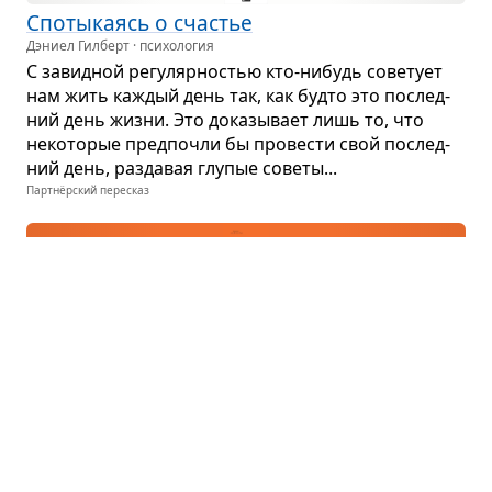
Спо­ты­ка­ясь о сча­стье
Дэниел Гилберт · психология
С завид­ной регу­ляр­но­стью кто-нибудь сове­тует
нам жить каж­дый день так, как будто это послед­
ний день жизни. Это дока­зы­вает лишь то, что
неко­то­рые пред­по­чли бы про­ве­сти свой послед­
ний день, раз­да­вая глу­пые советы...
Партнёрский пересказ
Путь выда­ю­щихся людей
Брендон Берчард · бизнес
Часть жизни Брен­дон Бер­чард увле­ченно рабо­тал
не покла­дая рук, раз­ви­вал свои силь­ные сто­роны,
прак­ти­ко­вался, про­яв­лял упор­ство и был бла­го­да­
рен. У него появи­лись хоро­шая работа, девушка,
дру­зья, при­лич­ный дом...
Партнёрский пересказ