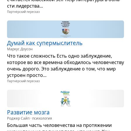
сти лидер­ства...
Партнёрский пересказ
Думай как супер­мыс­ли­тель
Маркус Доусон
Что такое слож­ность Есть одно заблу­жде­ние,
кото­рое во все вре­мена обхо­ди­лось чело­ве­че­ству
очень дорого. Это заблу­жде­ние о том, что мир
устроен про­сто...
Партнёрский пересказ
Раз­ви­тие мозга
Роджер Сайп · психология
Боль­шая часть чело­ве­че­ства на про­тя­же­нии