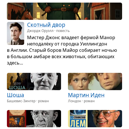
Скот­ный двор
Джордж Оруэлл · повесть
Мистер Джонс вла­деет фер­мой Манор
непо­далёку от городка Уил­лин­гдон
в Англии. Ста­рый боров Майор соби­рает ночью
в боль­шом амбаре всех живот­ных, оби­та­ю­щих
здесь...
Шоша
Мар­тин Иден
Башевис-Зингер · роман
Лондон · роман