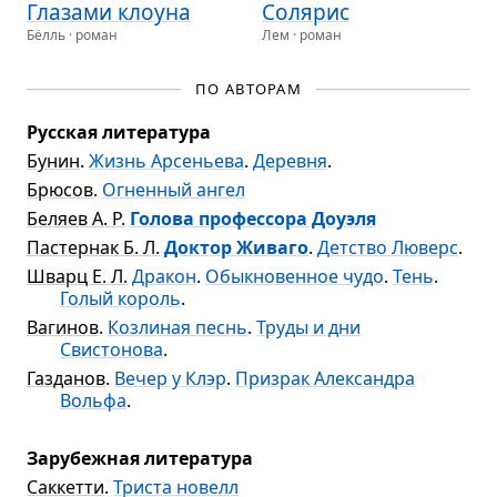
Гла­зами кло­уна
Соля­рис
Бёлль · роман
Лем · роман
ПО АВТОРАМ
Русская литература
Бунин
.
Жизнь Арсеньева
.
Деревня
.
Брюсов
.
Огненный ангел
Беляев А. Р.
Голова профессора Доуэля
Пастернак Б. Л.
Доктор Живаго
.
Детство Люверс
.
Шварц Е. Л.
Дракон
.
Обыкновенное чудо
.
Тень
.
Голый король
.
Вагинов
.
Козлиная песнь
.
Труды и дни
Свистонова
.
Газданов
.
Вечер у Клэр
.
Призрак Александра
Вольфа
.
Зарубежная литература
Саккетти
.
Триста новелл