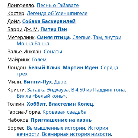
Лонгфелло
.
Песнь о Гайавате
Костер
.
Легенда об Уленшпигеле
Дойл
.
Собака Баскервилей
Барри Дж. М.
Питер Пэн
Метерлинк
.
Синяя птица
.
Слепые
.
Там, внутри
.
Монна Ванна
.
Валье-Инклан
.
Сонаты
Майринк
.
Голем
Лондон
.
Белый Клык
.
Мартин Иден
.
Сердца
трёх
.
Милн
.
Винни-Пух
.
Двое
.
Кристи
.
Загадка Эндхауза
.
В 4:50 из Паддингтона
.
Вилла «Белый конь»
.
Толкин
.
Хоббит
.
Властелин Колец
.
Гарсиа-Лорка
.
Кровавая свадьба
Набоков
.
Приглашение на казнь
Борхес
.
Вымышленные истории
.
История
вечности
.
Всемирная история низости
.