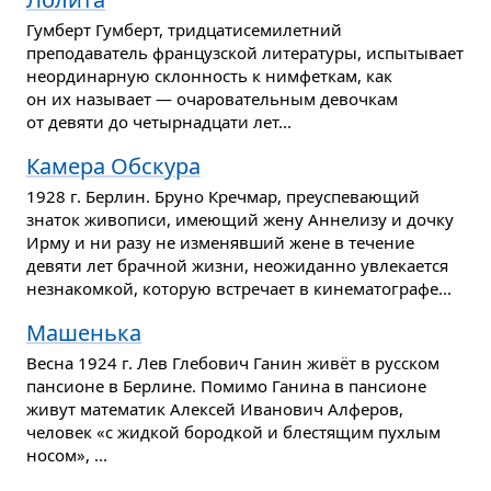
Гумберт Гумберт, тридцати­се­милетний
преподаватель французской литературы, испытывает
неординарную склонность к нимфеткам, как
он их называет — очарова­тельным девочкам
от девяти до четырнадцати лет...
Камера Обскура
1928 г. Берлин. Бруно Кречмар, преуспевающий
знаток живописи, имеющий жену Аннелизу и дочку
Ирму и ни разу не изменявший жене в течение
девяти лет брачной жизни, неожиданно увлекается
незнакомкой, которую встречает в кинематографе...
Машенька
Весна 1924 г. Лев Глебович Ганин живёт в русском
пансионе в Берлине. Помимо Ганина в пансионе
живут математик Алексей Иванович Алферов,
человек «с жидкой бородкой и блестящим пухлым
носом», ...