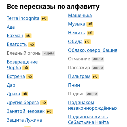
Все пересказы по алфавиту
Машенька
Terra incognita
нб
Музыка
нб
Ада
Нежить
нб
Бахман
нб
Обида
нб
Благость
нб
Облако, озеро, башня
Бледный огонь
ищем
Отчаяние
ищем
Возвращение
Чорба
Пассажир
нб
ищем
Встреча
Пильграм
нб
нб
Дар
Пнин
Драка
Подвиг
нб
ищем
Другие берега
Под знаком
нб
незаконно­рождённых
Занятой человек
нб
Подлинная жизнь
Защита Лужина
Себастьяна Найта