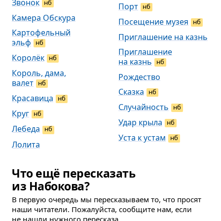
Звонок
нб
Порт
нб
Камера Обскура
Посещение музея
нб
Картофельный
Приглашение на казнь
эльф
нб
Приглашение
Королёк
нб
на казнь
нб
Король, дама,
Рождество
валет
нб
Сказка
нб
Красавица
нб
Случайность
нб
Круг
нб
Удар крыла
нб
Лебеда
нб
Уста к устам
нб
Лолита
Что ещё пересказать
из Набокова?
В первую очередь мы пересказываем то, что просят
наши читатели. Пожалуйста, сообщите нам, если
не нашли нужного пересказа.