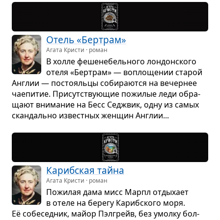
Отель «Бер­трам»
Агата Кристи · роман
В холле феше­не­бель­ного лон­дон­ского
отеля «Бер­трам» — вопло­ще­нии ста­рой
Англии — посто­яльцы соби­ра­ются на вечер­нее
чае­пи­тие. При­сут­ству­ю­щие пожи­лые леди обра­
щают вни­ма­ние на Бесс Седжвик, одну из самых
скан­дально извест­ных жен­щин Англии...
Кариб­ская тайна
Агата Кристи · роман
Пожи­лая дама мисс Марпл отды­хает
в отеле на берегу Кариб­ского моря.
Её собе­сед­ник, майор Пэл­грейв, без умолку бол­