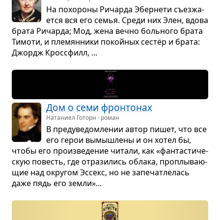
На похо­роны Ричарда Эбер­нети съез­жа­
ется вся его семья. Среди них Элен, вдова
брата Ричарда; Мод, жена вечно боль­ного брата
Тимоти, и пле­мян­ники покой­ных сестёр и брата:
Джордж Крос­с­филл, ...
Дом о семи фрон­то­нах
Натаниел Готорн · роман
В пре­ду­ве­дом­ле­нии автор пишет, что все
его герои вымыш­лены и он хотел бы,
чтобы его про­из­ве­де­ние читали, как «фан­та­сти­че­
скую повесть, где отра­зи­лись облака, про­плы­ва­ю­
щие над окру­гом Эссекс, но не запе­чат­ле­лась
даже пядь его земли»...