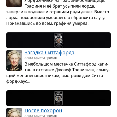
Лорд женился на гра­фине-обман­щице.
Гра­финя и её брат усы­пили лорда,
заперли в под­вале и отра­вили ради денег. Вме­сто
лорда похо­ро­нили умер­шего от брон­хита слугу.
При­знав­шись во всём, гра­финя умерла.
Загадка Сит­та­форда
Агата Кристи · роман
В неболь­шом местечке Сит­та­форд капи­
тан в отставке Джо­зеф Тре­ви­льян, слы­ву­
щий жено­не­на­вист­ни­ком, выстроил дом Сит­та­
форд-Хаус...
После похо­рон
Агата Кристи · роман