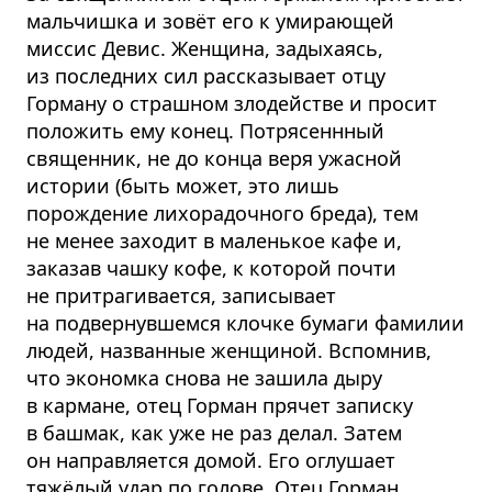
мальчишка и зовёт его к умирающей
миссис Девис. Женщина, задыхаясь,
из последних сил рассказывает отцу
Горману о страшном злодействе и просит
положить ему конец. Потрясеннный
священник, не до конца веря ужасной
истории (быть может, это лишь
порождение лихорадочного бреда), тем
не менее заходит в маленькое кафе и,
заказав чашку кофе, к которой почти
не притрагивается, записывает
на подвернувшемся клочке бумаги фамилии
людей, названные женщиной. Вспомнив,
что экономка снова не зашила дыру
в кармане, отец Горман прячет записку
в башмак, как уже не раз делал. Затем
он направляется домой. Его оглушает
тяжёлый удар по голове. Отец Горман