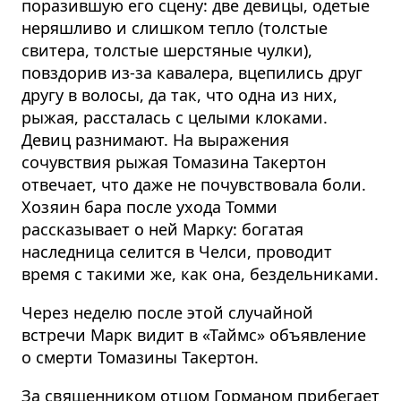
поразившую его сцену: две девицы, одетые
неряшливо и слишком тепло (толстые
свитера, толстые шерстяные чулки),
повздорив из-за кавалера, вцепились друг
другу в волосы, да так, что одна из них,
рыжая, рассталась с целыми клоками.
Девиц разнимают. На выражения
сочувствия рыжая Томазина Такертон
отвечает, что даже не почувствовала боли.
Хозяин бара после ухода Томми
рассказывает о ней Марку: богатая
наследница селится в Челси, проводит
время с такими же, как она, бездельниками.
Через неделю после этой случайной
встречи Марк видит в «Таймc» объявление
о смерти Томазины Такертон.
За священником отцом Горманом прибегает