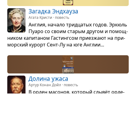
Загадка Энд­ха­уза
Агата Кристи · повесть
Англия, начало трид­ца­тых годов. Эркюль
Пуаро со своим ста­рым дру­гом и помощ­
ни­ком капи­та­ном Гастинг­сом при­ез­жают на при­
мор­ский курорт Сент-Лу на юге Англии...
Долина ужаса
Артур Конан Дойл · повесть
В орден масо­нов, кото­рый слывёт орде­
ном убийц, вне­дря­ется сыщик. Орден
уни­что­жен, но через много лет те, кто избе­жали
суда, его нахо­дят и пыта­ются убить.