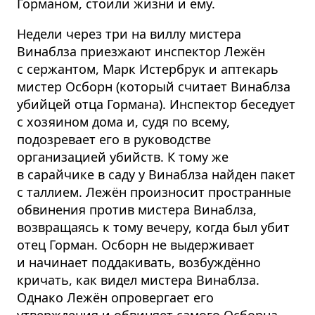
Горманом, стоили жизни и ему.
Недели через три на виллу мистера
Винаблза приезжают инспектор Лежён
с сержантом, Марк Истербрук и аптекарь
мистер Осборн (который считает Винаблза
убийцей отца Гормана). Инспектор беседует
с хозяином дома и, судя по всему,
подозревает его в руководстве
организацией убийств. К тому же
в сарайчике в саду у Винаблза найден пакет
с таллием. Лежён произносит пространные
обвинения против мистера Винаблза,
возвращаясь к тому вечеру, когда был убит
отец Горман. Осборн не выдерживает
и начинает поддакивать, возбуждённо
кричать, как видел мистера Винаблза.
Однако Лежён опровергает его