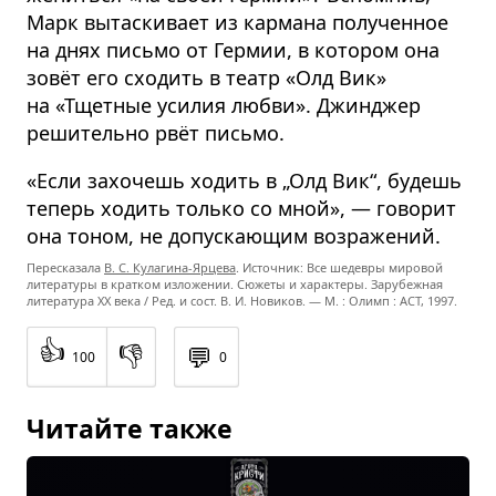
Марк вытаскивает из кармана полученное
на днях письмо от Гермии, в котором она
зовёт его сходить в театр «Олд Вик»
на «Тщетные усилия любви». Джинджер
решительно рвёт письмо.
«Если захочешь ходить в „Олд Вик“, будешь
теперь ходить только со мной», — говорит
она тоном, не допускающим возражений.
Пересказала
В. С. Кулагина-Ярцева
. Источник: Все шедевры мировой
литературы в кратком изложении. Сюжеты и характеры. Зарубежная
литература XX века / Ред. и сост. В. И. Новиков. — М. : Олимп : ACT, 1997.
👍
👎
💬
100
0
Читайте также