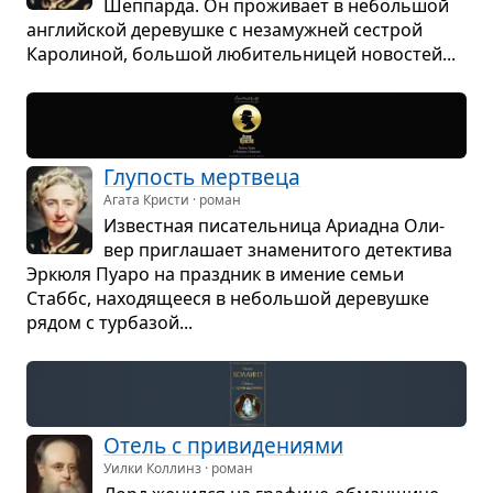
Шеп­парда. Он про­жи­вает в неболь­шой
английской дере­вушке с неза­муж­ней сестрой
Каро­ли­ной, боль­шой люби­тель­ни­цей ново­стей...
Глу­пость мерт­веца
Агата Кристи · роман
Извест­ная писа­тель­ница Ари­адна Оли­
вер при­гла­шает зна­ме­ни­того детек­тива
Эркюля Пуаро на празд­ник в име­ние семьи
Стаббс, нахо­дя­ще­еся в неболь­шой дере­вушке
рядом с тур­ба­зой...
Отель с при­ви­де­ни­ями
Уилки Коллинз · роман