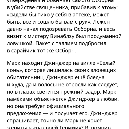
утверждения и обвиняет самого Осборна
в убийстве священника, прибавив к этому:
«сидели бы тихо у себя в аптеке, может
быть, все и сошло бы вам с рук». Лежён
давно начал подозревать Осборна, и весь
визит к мистеру Винаблзу был продуманной
ловушкой. Пакет с таллием подбросил
в сарайчик тот же Осборн.
Марк находит Джинджер на вилле «Белый
конь», которая лишилась своих зловещих
обитательниц. Джинджер ещё бледна
и худа, да и волосы не отросли как следует,
но в глазах светится прежний задор. Марк
намёками объясняется Джинджер в любви,
но она требует официального
предложения — и получает его. Джинджер
спрашивает, точно ли Марк не хочет
жениться «на своей Гермии»? Вспомнив,