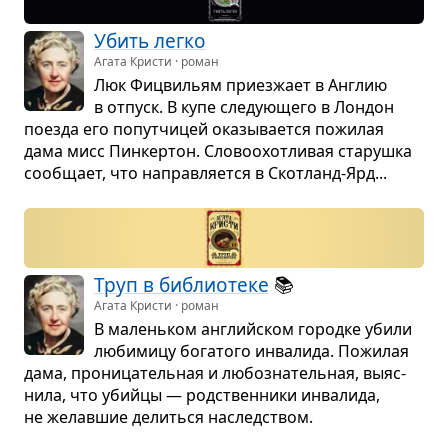
Убить легко
Агата Кристи · роман
Люк Фицви­льям при­ез­жает в Англию
в отпуск. В купе сле­ду­ю­щего в Лон­дон
поезда его попут­чи­цей ока­зы­ва­ется пожи­лая
дама мисс Пин­кер­тон. Сло­во­охот­ли­вая ста­рушка
сооб­щает, что направ­ля­ется в Скот­ланд-Ярд...
Труп в биб­лио­теке
📚
Агата Кристи · роман
В малень­ком английском городке убили
люби­мицу бога­того инва­лида. Пожи­лая
дама, про­ни­ца­тель­ная и любо­зна­тель­ная, выяс­
нила, что убийцы — род­ствен­ники инва­лида,
не желав­шие делиться наслед­ством.