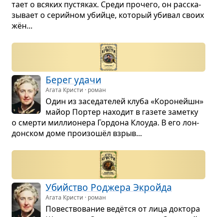
тает о вся­ких пустя­ках. Среди про­чего, он рас­ска­
зы­вает о серий­ном убийце, кото­рый уби­вал своих
жён...
Берег удачи
Агата Кристи · роман
Один из засе­да­те­лей клуба «Коро­нейшн»
майор Пор­тер нахо­дит в газете заметку
о смерти мил­ли­о­нера Гор­дона Кло­уда. В его лон­
дон­ском доме про­изошёл взрыв...
Убийство Роджера Экройда
Агата Кристи · роман
Повест­во­ва­ние ведётся от лица док­тора