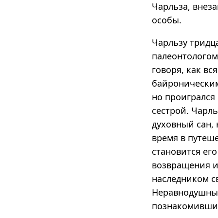
Чарльза, внез
особы.
Чарльзу тридца
палеонтологом
говоря, как вс
байроническим
но проигрался
сестрой. Чарл
духовный сан, 
время в путеш
становится его
возвращения и
наследником св
Неравнодушный
познакомившис