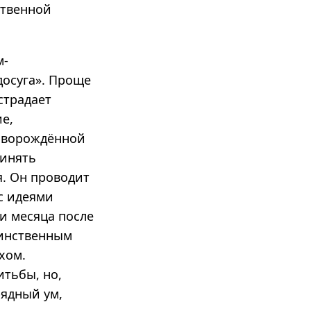
ственной
м-
досуга». Проще
страдает
е,
новорождённой
ринять
я. Он проводит
с идеями
ри месяца после
динственным
хом.
тьбы, но,
ядный ум,