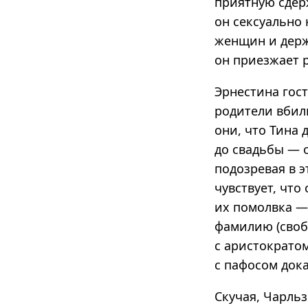
приятную сдерж
он сексуально 
женщин и держ
он приезжает р
Эрнестина гост
родители вбили
они, что Тина 
до свадьбы — о
подозревая в э
чувствует, что
их помолвка —
фамилию (своб
с аристократо
с пафосом дока
Скучая, Чарль