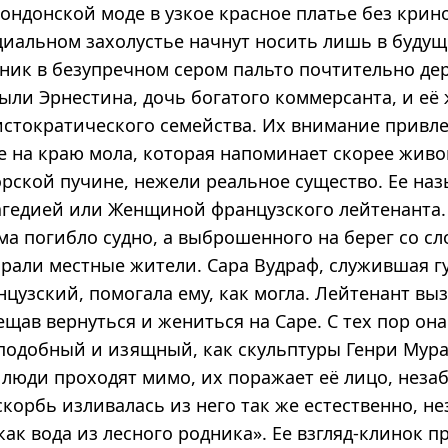
ондонской моде в узкое красное платье без крин
циальном захолустье начнут носить лишь в будущ
тник в безупречном сером пальто почтительно де
ыли Эрнестина, дочь богатого коммерсанта, и её
истократического семейства. Их внимание привл
ре на краю мола, которая напоминает скорее жив
рской пучине, нежели реальное существо. Ее на
агедией или Женщиной французского лейтенанта. 
ма погибло судно, а выброшенного на берег со с
рали местные жители. Сара Вудраф, служившая г
цузский, помогала ему, как могла. Лейтенант выз
ещав вернуться и жениться на Саре. С тех пор он
подобный и изящный, как скульптуры Генри Мура»
 люди проходят мимо, их поражает её лицо, неза
скорбь изливалась из него так же естественно, н
как вода из лесного родника». Ее взгляд-клинок п