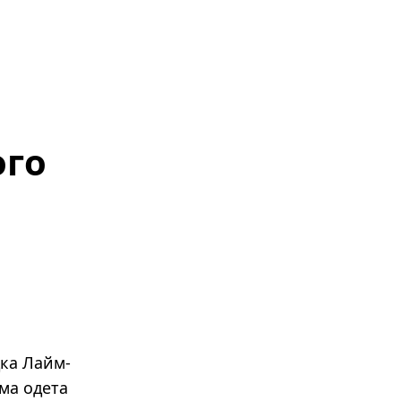
ого
дка Лайм-
ма одета