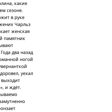
олина, какие
ем сезоне.
ржит в руке
 жених Чарльз
екает женская
ой памятник
зывают
Года два назад
ломанной ногой
увернанткой
доровел, уехал
а выходит
, и ждёт.
бываемо
езамутненно
ронзает