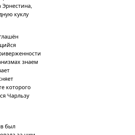
 Эрнестина,
дную куклу
иглашён
ющийся
приверженности
анизмах знаем
вает
сняет
те которого
тся Чарльзу
ив был
довала за ним