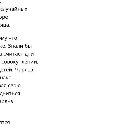
,
ь случайных
оре
яца.
ому что
ке. Знали бы
а считает дни
о совокуплении,
детей. Чарльз
днако
вая свою
одниться
арльз
ятся