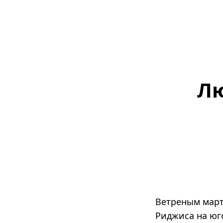
Лю
Ветреным март
Риджиса на юго