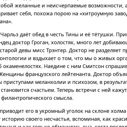
собой желанные и неисчерпаемые возможности, а
аривает себя, похожа порою на «хитроумную заво
ана».
 Чарльз даёт обед в честь Тины и её тётушки. Пр
ндец доктор Гроган, холостяк, много лет добива
старой девы мисс Трэнтер. Доктор не разделяет 
еонтологии и вздыхает о том, что мы о живых орг
б окаменелостях. Наедине с ним Смитсон спраши
 Женщины французского лейтенанта. Доктор объя
ы приступами меланхолии и психозом, в результа
 становится счастьем. Теперь встречи с ней кажу
филантропического смысла.
приводит его в укромный уголок на склоне холма
 историю своего несчастья, вспоминая, как крас
енант и как горько обманулась она, когда после