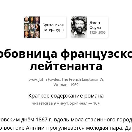
Джон
Британская
Фаулз
литература
1926–2005
бовница французск
лейтенанта
англ.
John Fowles. The French Lieutenant's
Woman
·
1969
Краткое содержание романа
читается за 9 минут,
оригинал
— 16 ч
овским днём 1867 г. вдоль мола старинного горо
-востоке Англии прогуливается молодая пара. Да