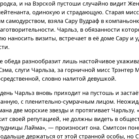
ородка, и на Вэрской пустоши случайно видит Же
лейтенанта, одинокую и страдающую. Старая мисс
м самодурством, взяла Сару Вудраф в компаньонк
аготворительности. Чарльз, в обязанности котор
ю наносить визиты, встречает в её доме Сару и 
сти.
е обеда разнообразит лишь настойчивое ухажив
Сэма, слуги Чарльза, за горничной мисс Трэнтер 
осредственной, словно налитой девушкой.
день Чарльз вновь приходит на пустошь и застаё
канную, с пленительно-сумрачным лицом. Неожид
мана две морские звезды и протягивает Чарльзу.
ит своей репутацией, не должны видеть в общес
лудницы Лайма», — произносит она. Смитсон пон
подальше держаться от этой странной особы, но 