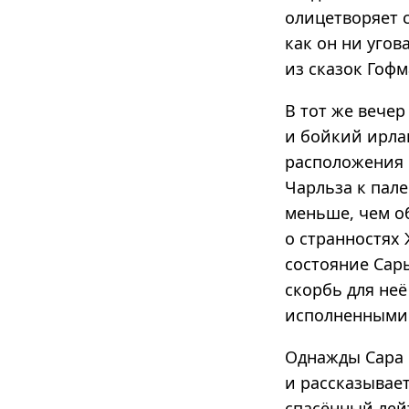
олицетворяет 
как он ни угов
из сказок Гофм
В тот же вечер
и бойкий ирла
расположения 
Чарльза к пал
меньше, чем о
о странностях
состояние Сар
скорбь для неё
исполненными 
Однажды Сара 
и рассказывает
спасённый лейт