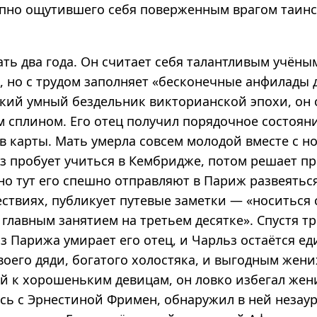
апно ощутившего себя поверженным врагом таин
ть два года. Он считает себя талантливым учёны
, но с трудом заполняет «бесконечные анфилады 
який умный бездельник викторианской эпохи, он 
 сплином. Его отец получил порядочное состояни
 в карты. Мать умерла совсем молодой вместе с 
ьз пробует учиться в Кембридже, потом решает п
но тут его спешно отправляют в Париж развеятьс
ествиях, публикует путевые заметки — «носиться 
 главным занятием на третьем десятке». Спустя т
з Парижа умирает его отец, и Чарльз остаётся е
оего дяди, богатого холостяка, и выгодным жени
 к хорошеньким девицам, он ловко избегал жени
ь с Эрнестиной Фримен, обнаружил в ней незаур