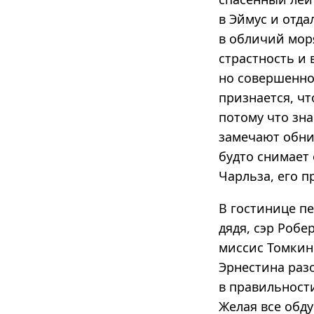
в Эймус и отда
в обличий мор
страстность и 
но совершенно
признается, чт
потому что зна
замечают обни
будто снимает
Чарльза, его 
В гостинице п
дядя, сэр Робе
миссис Томкинс
Эрнестина раз
в правильности
Желая все обду