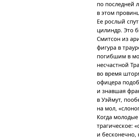
по последней л
в этом провин
Ее рослый спу
цилиндр. Это б
Смитсон из ар
фигура в трау
погибшим в мо
несчастной Тр
во время штор
офицера подоб
и знавшая фран
в Уэймут, пооб
на мол, «слоно
Когда молодые
трагическое: «
и бесконечно, 