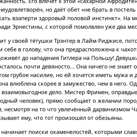
анность. Его влечёт к этой «сахарной Афродите»
неудовлетворён, но даёт обет «не брать в постел
ать взаперти здоровый половой инстинкт». На м
ади Эрнестины, с которой помолвлен уже два мес
ит у своей тётушки Трэнтер в Лайм-Риджисе, пот
 себе в голову, что она предрасположена к чахот
доживёт до нападения Гитлера на Польшу! Девушк
сталось почти девяносто... Она ничего не знает 
том грубое насилие, но ей хочется иметь мужа и 
 она влюблена скорее в замужество, чем в него. О
 взаимовыгодное дело. Мистер Фримен, оправды
одный человек), прямо сообщает о желании пор
м, несмотря на то что увлечённый дарвинизмом Ч
зывает ему, что тот произошёл от обезьяны.
з начинает поиски окаменелостей, которыми слав