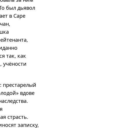
То был дьявол
ает в Саре
чан,
ушка
лейтенанта,
жиданно
я так, как
, учёности
: престарелый
олодой» вдове
наследства.
я
ая страсть.
иносят записку,