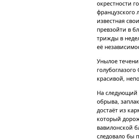
окрестности г
французского 
известная свои
превзойти в бл
трижды в недел
её независимо
Унылое течени
голубоглазого 
красивой, неп
На следующий 
обрыва, запла
достаёт из кар
который дорож
вавилонской б
следовало бы 