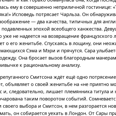
лась ему в совершенно неприличной гостинице: «
яка!» Исповедь потрясает Чарльза. Он обнаружив
воображение — два качества, типичных для англи
 подавленных эпохой всеобщего ханжества. Дев
о уже не надеется на возвращение французского 
ет о его женитьбе. Спускаясь в лощину, они нео
мающихся Сэма и Мэри и прячутся. Сара улыбаетс
 одежду. Она бросает вызов благородным манерам
привычке к рациональному анализу.
ерепуганного Смитсона ждёт ещё одно потрясение
рт, объявляет о своей женитьбе на «не приятно м
 и, следовательно, лишает племянника титула и 
очарована таким поворотом событий. Сомневаетс
 своего выбора и Смитсон, в нем разгорается нов
мать, он собирается уехать в Лондон. От Сары пр