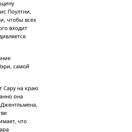
нщину
ис Поултни,
и, чтобы всех
ого входит
удивляется
ание
Мэри, самой
т Сару на краю
анно она
 «Джентльмена,
тве
имает, что
Сара