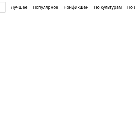
Лучшее
Популярное
Нонфикшен
По культурам
По 