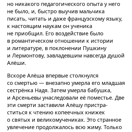
но никакого педагоги­ческого опыта у него
не было, и, быстро выучив мальчика
писать, читать и даже французскому языку,
к настоящим наукам он ученика
не приобщил. Его воздействие было
в романтическом отношении к истории
и литературе, в поклонении Пушкину
и Лермонтову, завладевшим навсегда душой
Алёши.
Вскоре Алёша впервые столкнулся
со смертью — внезапно умерла его младшая
сестрёнка Надя. Затем умерла бабушка,
и Арсеньевы унаследовали её поместье. Две
эти смерти заставили Алёшу пристра­
ститься к чтению копеечных книжек
о святых и великому­чениках. Это странное
увлечение продолжалось всю жиму. Только