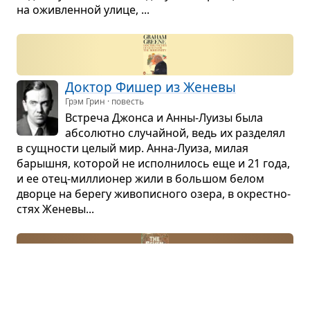
на ожив­лен­ной улице, ...
Док­тор Фишер из Женевы
Грэм Грин · повесть
Встреча Джонса и Анны-Луизы была
абсо­лютно слу­чай­ной, ведь их раз­де­лял
в сущ­но­сти целый мир. Анна-Луиза, милая
барышня, кото­рой не испол­ни­лось еще и 21 года,
и ее отец-мил­ли­о­нер жили в боль­шом белом
дворце на берегу живо­пис­ного озера, в окрест­но­
стях Женевы...
Семь дней тво­ре­ния
Владимир Максимов · роман