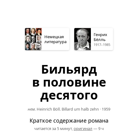
Генрих
Немецкая
Бёлль
литература
1917–1985
Бильярд
в половине
десятого
нем.
Heinrich Böll. Billard um halb zehn
·
1959
Краткое содержание романа
читается за 5 минут,
оригинал
— 9 ч