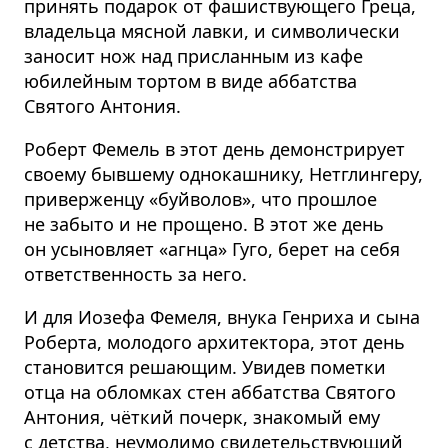
принять подарок от фашиствующего Греца,
владельца мясной лавки, и символически
заносит нож над присланным из кафе
юбилейным тортом в виде аббатства
Святого Антония.
Роберт Фемель в этот день демонстрирует
своему бывшему однокашнику, Нетглингеру,
приверженцу «буйволов», что прошлое
не забыто и не прощено. В этот же день
он усыновляет «агнца» Гуго, берет на себя
ответственность за него.
И для Иозефа Фемеля, внука Генриха и сына
Роберта, молодого архитектора, этот день
становится решающим. Увидев пометки
отца на обломках стен аббатства Святого
Антония, чёткий почерк, знакомый ему
с детства, неумолимо свидетельствующий