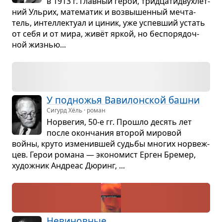
в 1913 г. Глав­ный герой, трид­ца­тидвух­лет­
ний Ульрих, мате­ма­тик и воз­вы­шен­ный меч­та­
тель, интел­лек­туал и циник, уже успев­ший устать
от себя и от мира, живёт яркой, но бес­по­ря­доч­
ной жиз­нью...
У под­но­жья Вави­лон­ской башни
Сигурд Хёль · роман
Нор­ве­гия, 50-е гг. Про­шло десять лет
после окон­ча­ния вто­рой миро­вой
войны, круто изме­нив­шей судьбы мно­гих нор­веж­
цев. Герои романа — эко­но­мист Ерген Бре­мер,
худож­ник Андреас Дюринг, ...
Неви­нов­ные