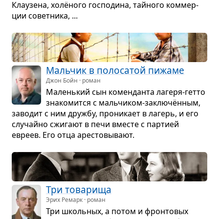
Кла­у­зена, холёного гос­по­дина, тайного ком­мер­
ции совет­ника, ...
Маль­чик в поло­са­той пижаме
Джон Бойн · роман
Малень­кий сын комен­данта лагеря-гетто
зна­ко­мится с маль­чи­ком-заклю­чён­ным,
заво­дит с ним дружбу, про­ни­кает в лагерь, и его
слу­чайно сжи­гают в печи вме­сте с пар­тией
евреев. Его отца аре­сто­вы­вают.
Три това­рища
Эрих Ремарк · роман
Три школь­ных, а потом и фрон­то­вых