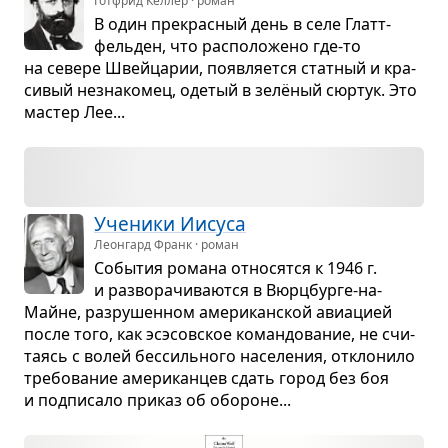
Готфрид Келлер · роман
В один пре­крас­ный день в селе Глатт­
фель­ден, что рас­по­ло­жено где-то
на севере Швейца­рии, появ­ля­ется стат­ный и кра­
си­вый незна­ко­мец, оде­тый в зелё­ный сюр­тук. Это
мастер Лее...
Уче­ники Иисуса
Леонгард Франк · роман
Собы­тия романа отно­сятся к 1946 г.
и раз­во­ра­чи­ва­ются в Вюр­ц­бурге-на-
Майне, раз­ру­шен­ном аме­ри­кан­ской авиа­цией
после того, как эсэсов­ское коман­до­ва­ние, не счи­
та­ясь с волей бес­силь­ного насе­ле­ния, откло­нило
тре­бо­ва­ние аме­ри­кан­цев сдать город без боя
и под­пи­сало при­каз об обо­роне...