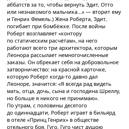
аббатств за то, чтобы вернуть Эдит, Отто
или незнакомого мальчика...» — вторит ему
и Генрих Фемель.) Жена Роберта, Эдит,
погибает при бомбёжке. После войны
Роберт возглавляет «контору
по статическим расчётам», на него
работают всего три архитектора, которым
Леонора рассылает немногочисленные
заказы. Он обрекает себя на добровольное
затворничество: на красной карточке,
которую Роберт когда-то давно дал
Леоноре, значится: «Я всегда рад видеть
мать, отца, дочь, сына и господина Шреллу,
но больше я никого не принимаю».
По утрам, с половины десятого
до одиннадцати, Роберт играет в бильярд
в отеле «Принц Генрих» в обществе
отельного боя, Гуго. Гуго чист душою