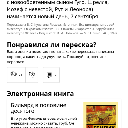
с новообретённым сыном Гуго, Шрелла,
Иозеф с невестой, Рут и Леонора)
начинается новый день, 7 сентября.
Пересказала
В. С. Кулагина-Ярцева
. Источник: Все шедевры мировой
литературы в кратком изложении. Сюжеты и характеры. Зарубежная
литература XX века / Ред. и сост. В. И. Новиков. — М. : Олимп : ACT, 1997.
Понравился ли пересказ?
Ваши оценки помогают понять, какие пересказы написаны
хорошо, а какие надо улучшить. Пожалуйста, оцените
пересказ:
👍
👎
💬
71
2
Электронная книга
Бильярд в поло­вине
деся­того
В то утро Фемель впервые был с ней
невежлив, можно сказать, груб. Он