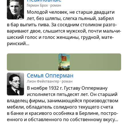
Герман Брох · роман
Моло­дой чело­век, не старше два­дцати
лет, без шляпы, слегка пья­ный, забрел
в бар выпить пива. За сосед­ним сто­ли­ком раз­го­
ва­ри­вают двое, слы­шится муж­ской, почти маль­чи­
ше­ский голос и голос жен­щины, груд­ной, мате­
рин­ский...
Семья Оппер­ман
Лион Фейхтвангер · роман
В ноя­бре 1932 г. Густаву Оппер­ману
испол­ня­ется пять­де­сят лет. Он стар­ший
вла­де­лец фирмы, зани­ма­ю­щейся про­из­вод­ством
мебели, обла­да­тель солид­ного теку­щего счета
в банке и кра­си­вого особ­няка в Бер­лине, постро­
ен­ного и обстав­лен­ного по соб­ствен­ному вкусу...