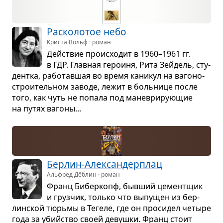
Рас­ко­ло­тое небо
Криста Вольф · роман
Действие про­ис­хо­дит в 1960–1961 гг.
в ГДР. Глав­ная геро­иня, Рита Зейдель, сту­
дентка, рабо­тав­шая во время кани­кул на ваго­но­
стро­и­тель­ном заводе, лежит в боль­нице после
того, как чуть не попала под мане­ври­ру­ю­щие
на путях вагоны...
Бер­лин-Алек­сан­дер­плац
Альфред Дёблин · роман
Франц Бибер­копф, быв­ший цемент­щик
и груз­чик, только что выпу­щен из бер­
лин­ской тюрьмы в Тегеле, где он про­си­дел четыре
года за убийство своей девушки. Франц стоит