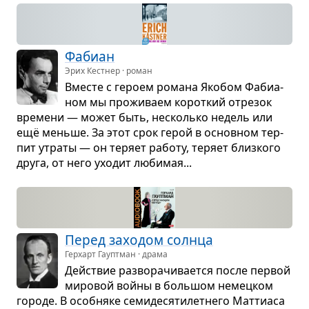
Фабиан
Эрих Кестнер · роман
Вме­сте с героем романа Яко­бом Фаби­а­
ном мы про­жи­ваем корот­кий отре­зок
вре­мени — может быть, несколько недель или
ещё меньше. За этот срок герой в основ­ном тер­
пит утраты — он теряет работу, теряет близ­кого
друга, от него ухо­дит люби­мая...
Перед захо­дом солнца
Герхарт Гауптман · драма
Действие раз­во­ра­чи­ва­ется после пер­вой
миро­вой войны в боль­шом немец­ком
городе. В особ­няке семи­де­ся­ти­лет­него Мат­ти­аса