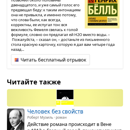
позвонил около половины
двенадцатого, и уже самый голос его
предвещал беду: к таким интонациям
она не привыкла, и именно потому,
что слова были, как всегда,
корректны, ее испугал тон: вся
вежливость Фемеля свелась к голой
формуле, словно он предлагал ей Н2О вместо воды. –
Пожалуйста, – сказал он, – достаньте из письменного
стола красную карточку, которую я дал вам четыре года
назад...
Читать бесплатный отрывок
Читайте также
Чело­век без свойств
Роберт Музиль · роман
Действие романа про­ис­хо­дит в Вене