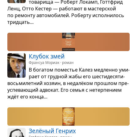
това­рища — Роберт Локамп, Готт­фрид
Ленц, Отто Кестер — рабо­тают в мастер­ской
по ремонту авто­мо­би­лей. Роберту испол­ни­лось
трид­цать...
Клу­бок змей
Франсуа Мориак · роман
В бога­том поме­стье Калез мед­ленно уми­
рает от груд­ной жабы его шести­де­ся­ти­
вось­ми­лет­ний хозяин, в недалёком про­шлом пре­
успе­ва­ю­щий адво­кат. Его семья с нетер­пе­нием
ждёт его конца...
Зелё­ный Ген­рих