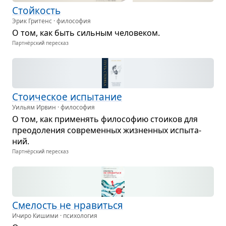
Стой­кость
Эрик Гритенс · философия
О том, как быть силь­ным чело­ве­ком.
Партнёрский пересказ
Сто­и­че­ское испы­та­ние
Уильям Ирвин · философия
О том, как при­ме­нять фило­со­фию сто­и­ков для
пре­одо­ле­ния совре­мен­ных жиз­нен­ных испы­та­
ний.
Партнёрский пересказ
Сме­лость не нра­виться
Ичиро Кишими · психология