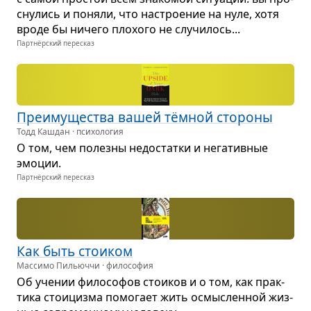
сну­лись и поняли, что настро­е­ние на нуле, хотя
вроде бы ничего пло­хого не слу­чи­лось...
Партнёрский пересказ
Пре­иму­ще­ства вашей тём­ной сто­роны
Тодд Кашдан · психология
О том, чем полезны недо­статки и нега­тив­ные
эмо­ции.
Партнёрский пересказ
Как быть сто­и­ком
Массимо Пильюччи · философия
Об уче­нии фило­со­фов сто­и­ков и о том, как прак­
тика сто­и­цизма помо­гает жить осмыс­лен­ной жиз­