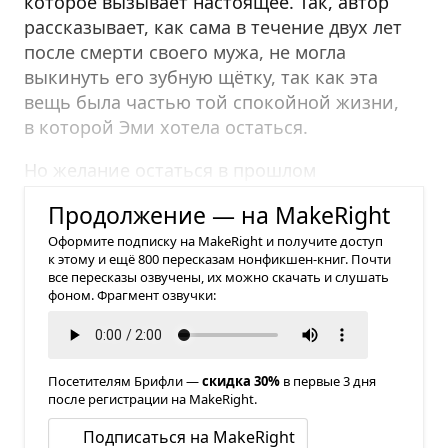
которое вызывает настоящее. Так, автор
рассказывает, как сама в течение двух лет
после смерти своего мужа, не могла
выкинуть его зубную щётку, так как эта
вещь была частью той спокойной жизни,
в которой Эми хотела остаться.
Но желание остаться в прошлом
деструктивно по своей природе.
Продолжение — на MakeRight
Оформите подписку на MakeRight и получите доступ
к этому и ещё 800 пересказам нонфикшен-книг. Почти
все пересказы озвучены, их можно скачать и слушать
фоном. Фрагмент озвучки:
Посетителям Брифли —
скидка 30%
в первые 3 дня
после регистрации на MakeRight.
Подписаться на MakeRight