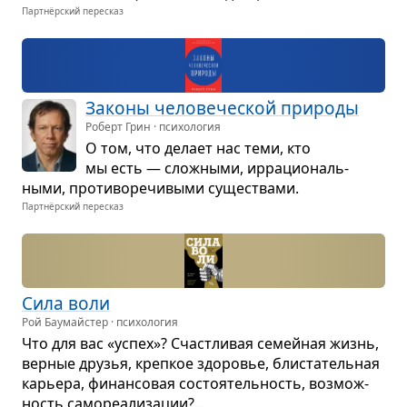
Партнёрский пересказ
Законы чело­ве­че­ской при­роды
Роберт Грин · психология
О том, что делает нас теми, кто
мы есть — слож­ными, ирра­ци­о­наль­
ными, про­ти­во­ре­чи­выми суще­ствами.
Партнёрский пересказ
Сила воли
Рой Баумайстер · психология
Что для вас «успех»? Счаст­ли­вая семей­ная жизнь,
вер­ные дру­зья, креп­кое здо­ро­вье, бли­ста­тель­ная
карьера, финан­со­вая состо­я­тель­ность, воз­мож­
ность само­ре­а­ли­за­ции?..