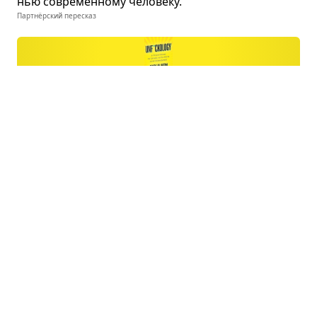
нью совре­мен­ному чело­веку.
Партнёрский пересказ
Работа над ошиб­ками
Эми Элкон · психология
О том, как бороться с неуве­рен­но­стью в себе при
помощи науки.
Партнёрский пересказ
Пере­клю­ча­тель
Итан Кросс · психология
О стра­те­гиях управ­ле­ния эмо­ци­ями, кото­рые
помо­гут сохра­нять ясность мыш­ле­ния и вну­трен­
ний баланс даже в самых слож­ных ситу­а­циях.
Партнёрский пересказ