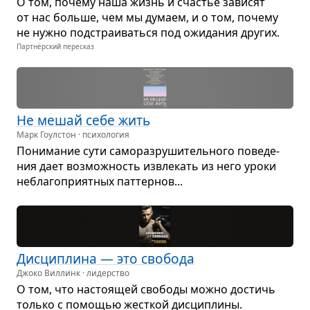
О том, почему наша жизнь и сча­стье зави­сят
от нас больше, чем мы думаем, и о том, почему
не нужно под­стра­и­ваться под ожи­да­ния дру­гих.
Партнёрский пересказ
Не мешай себе жить
Марк Гоулстон · психология
Пони­ма­ние сути само­раз­ру­ши­тель­ного пове­де­
ния дает воз­мож­ность извле­кать из него уроки
небла­го­при­ят­ных пат­тер­нов...
Дис­ци­плина — это сво­бода
Джоко Виллинк · лидерство
О том, что насто­я­щей сво­боды можно достичь
только с помо­щью жест­кой дис­ци­плины.