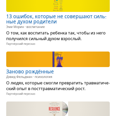
13 оши­бок, кото­рые не совер­шают силь­
ные духом роди­тели
Эми Морин · воспитание
О том, как вос­пи­тать ребенка так, чтобы из него
полу­чился силь­ный духом взрос­лый.
Партнёрский пересказ
Заново рождён­ные
Дэвид Фельдман · психология
О людях, кото­рые смогли пре­вра­тить трав­ма­ти­че­
ский опыт в пост­трав­ма­ти­че­ский рост.
Партнёрский пересказ