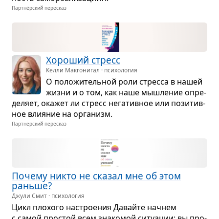
Партнёрский пересказ
Хоро­ший стресс
Келли Макгонигал · психология
О поло­жи­тель­ной роли стресса в нашей
жизни и о том, как наше мыш­ле­ние опре­
де­ляет, ока­жет ли стресс нега­тив­ное или пози­тив­
ное вли­я­ние на орга­низм.
Партнёрский пересказ
Почему никто не ска­зал мне об этом
раньше?
Джули Смит · психология
Цикл пло­хого настро­е­ния Давайте начнем
с самой про­стой всем зна­ко­мой ситу­а­ции: вы про­