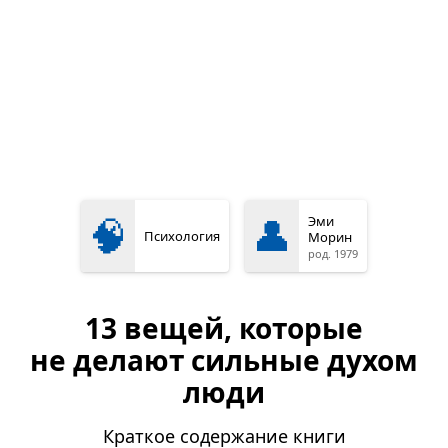
🧠
👤
Эми
Психология
Морин
род. 1979
13 вещей, которые
не делают сильные духом
люди
Краткое содержание книги