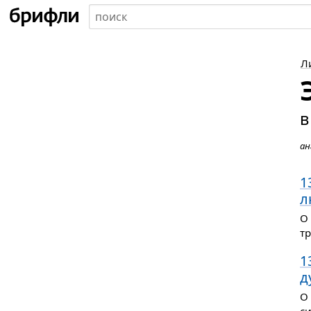
Л
в
ан
1
л
О
тр
1
д
О 