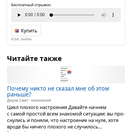
Бесплатный отрывок:
Купить
619 ₽, ЛитРес
Читайте также
Почему никто не ска­зал мне об этом
раньше?
Джули Смит · психология
Цикл пло­хого настро­е­ния Давайте начнем
с самой про­стой всем зна­ко­мой ситу­а­ции: вы про­
сну­лись и поняли, что настро­е­ние на нуле, хотя
вроде бы ничего пло­хого не слу­чи­лось...