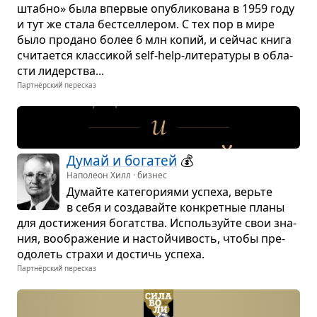
штабно» была впер­вые опуб­ли­ко­вана в 1959 году
и тут же стала бест­сел­ле­ром. С тех пор в мире
было про­дано более 6 млн копий, и сейчас книга
счи­та­ется клас­си­кой self-help-лите­ра­туры в обла­
сти лидер­ства...
Партнёрский пересказ
Думай и бога­тей
💰
Наполеон Хилл · бизнес
Думайте кате­го­ри­ями успеха, верьте
в себя и созда­вайте кон­крет­ные планы
для дости­же­ния богат­ства. Исполь­зуйте свои зна­
ния, вооб­ра­же­ние и настой­чи­вость, чтобы пре­
одо­леть страхи и достичь успеха.
Партнёрский пересказ