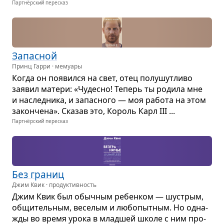
Партнёрский пересказ
Запас­ной
Принц Гарри · мемуары
Когда он появился на свет, отец полу­шу­тливо
заявил матери: «Чудесно! Теперь ты родила мне
и наслед­ника, и запас­ного — моя работа на этом
закон­чена». Ска­зав это, Король Карл III ...
Партнёрский пересказ
Без гра­ниц
Джим Квик · продуктивность
Джим Квик был обыч­ным ребен­ком — шустрым,
общи­тель­ным, весе­лым и любо­пыт­ным. Но одна­
жды во время урока в млад­шей школе с ним про­