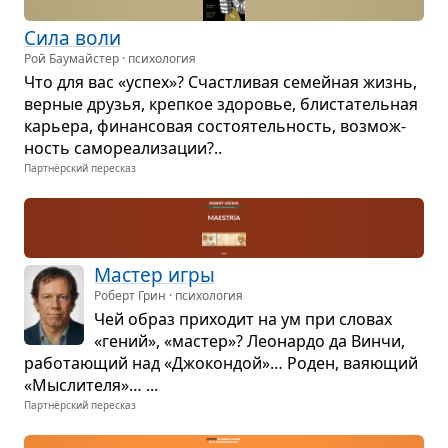
Сила воли
Рой Баумайстер · психология
Что для вас «успех»? Счаст­ли­вая семей­ная жизнь,
вер­ные дру­зья, креп­кое здо­ро­вье, бли­ста­тель­ная
карьера, финан­со­вая состо­я­тель­ность, воз­мож­
ность само­ре­а­ли­за­ции?..
Партнёрский пересказ
Мастер игры
Роберт Грин · психология
Чей образ при­хо­дит на ум при сло­вах
«гений», «мастер»? Лео­нардо да Винчи,
рабо­та­ю­щий над «Джо­кон­дой»… Роден, вая­ю­щий
«Мыс­ли­теля»… ...
Партнёрский пересказ