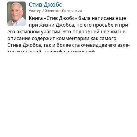
Стив Джобс
Уолтер Айзексон · биография
Книга «Стив Джобс» была напи­сана еще
при жизни Джобса, по его просьбе и при
его актив­ном уча­стии. Это подроб­нейшее жиз­не­
опи­са­ние содер­жит ком­мен­та­рии как самого
Стива Джобса, так и более ста оче­вид­цев его взле­
тов и паде­ний, три­умфа и сомне­ний...
Партнёрский пересказ
Харизма
Оливия Кабейн · психология
Что такое харизма? Пред­ставьте, что вы вхо­дите
в поме­ще­ние — и вас мгно­венно заме­чают. Вас
хотят слу­шать, доби­ва­ются вашего вни­ма­ния
и рас­по­ло­же­ния. Мир словно начи­нает вер­теться
вокруг вас...
Партнёрский пересказ