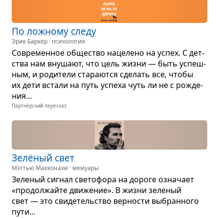
По лож­ному следу
Эрик Баркер · психология
Совре­мен­ное обще­ство наце­лено на успех. С дет­
ства нам вну­шают, что цель жизни — быть успеш­
ным, и роди­тели ста­ра­ются сде­лать все, чтобы
их дети встали на путь успеха чуть ли не с рожде­
ния...
Партнёрский пересказ
Зелё­ный свет
Мэттью Макконахи · мемуары
Зеле­ный сиг­нал све­то­фора на дороге озна­чает
«про­дол­жайте дви­же­ние». В жизни зеле­ный
свет — это сви­де­тель­ство вер­но­сти выбран­ного
пути...