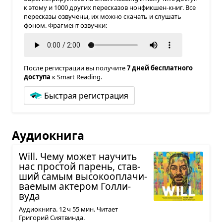
к этому и 1000 других пересказов нонфикшен-книг. Все
пересказы озвучены, их можно скачать и слушать
фоном. Фрагмент озвучки:
После регистрации вы получите
7 дней бесплатного
доступа
к Smart Reading.
Быстрая регистрация
Аудиокнига
Will. Чему может научить
нас про­стой парень, став­
ший самым высо­ко­опла­чи­
ва­е­мым акте­ром Гол­ли­
вуда
Аудиокнига. 12 ч 55 мин. Читает
Григорий Сиятвинда.