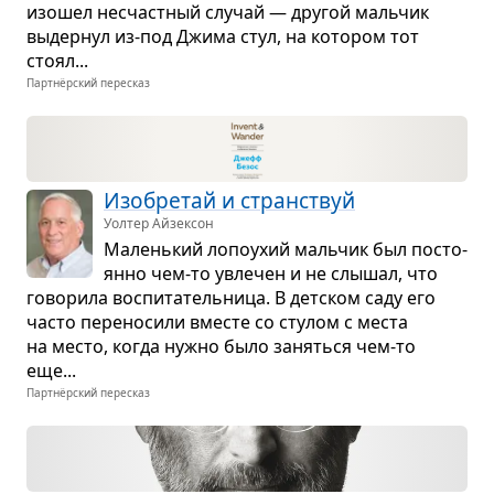
изо­шел несчаст­ный слу­чай — дру­гой маль­чик
выдер­нул из-под Джима стул, на кото­ром тот
стоял...
Партнёрский пересказ
Изоб­ре­тай и стран­ствуй
Уолтер Айзексон
Малень­кий лопо­ухий маль­чик был посто­
янно чем-то увле­чен и не слы­шал, что
гово­рила вос­пи­та­тель­ница. В дет­ском саду его
часто пере­но­сили вме­сте со сту­лом с места
на место, когда нужно было заняться чем-то
еще...
Партнёрский пересказ