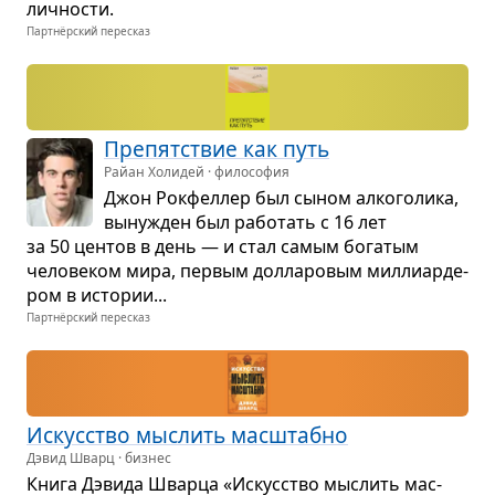
лич­но­сти.
Партнёрский пересказ
Пре­пят­ствие как путь
Райан Холидей · философия
Джон Рок­фел­лер был сыном алко­го­лика,
выну­жден был рабо­тать с 16 лет
за 50 цен­тов в день — и стал самым бога­тым
чело­ве­ком мира, пер­вым дол­ла­ро­вым мил­ли­ар­де­
ром в исто­рии...
Партнёрский пересказ
Искус­ство мыс­лить мас­штабно
Дэвид Шварц · бизнес
Книга Дэвида Шварца «Искус­ство мыс­лить мас­