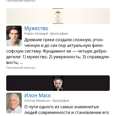
Партнёрский пересказ
Муже­ство
Райан Холидей · философия
Древ­ние греки создали слож­ную, утон­
чен­ную и до сих пор акту­аль­ную фило­
соф­скую систему. Фун­да­мент ее — четыре добро­
де­тели: 1) муже­ство; 2) уме­рен­ность; 3) спра­вед­ли­
вость; ...
Партнёрский пересказ
Илон Маск
Уолтер Айзексон · биография
О пути одного из самых зна­ме­ни­тых
людей совре­мен­но­сти и ста­нов­ле­нии его