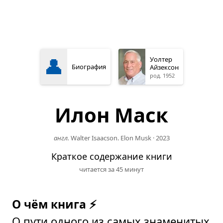
👤
Уолтер
Биография
Айзексон
род. 1952
Илон Маск
англ.
Walter Isaacson. Elon Musk
·
2023
Краткое содержание книги
читается за 45 минут
О чём книга ⚡
О пути одного из самых знаменитых