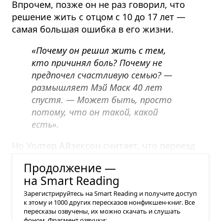
Впрочем, позже он не раз говорил, что
решение жить с отцом с 10 до 17 лет —
самая большая ошибка в его жизни.
«Почему он решил жить с тем,
кто причинял боль? Почему не
предпочел счастливую семью? —
размышляет Мэй Маск 40 лет
спустя. — Может быть, просто
потому, что он такой, какой
есть».
Но Уолтер Айзексон считает, что переезд
Илона к отцу — не такая уж загадка.
Продолжение —
на Smart Reading
Зарегистрируйтесь на Smart Reading и получите доступ
к этому и 1000 других пересказов нонфикшен-книг. Все
пересказы озвучены, их можно скачать и слушать
фоном. Фрагмент озвучки: