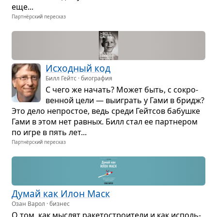
еще...
Партнёрский пересказ
Исход­ный код
Билл Гейтс · биография
С чего же начать? Может быть, с сокро­
вен­ной цели — выиграть у Гами в бридж?
Это дело непро­стое, ведь среди Гейт­сов бабушке
Гами в этом нет рав­ных. Билл стал ее парт­не­ром
по игре в пять лет...
Партнёрский пересказ
Думай как Илон Маск
Озан Варол · бизнес
О том, как мыс­лят раке­то­стро­и­тели и как исполь­