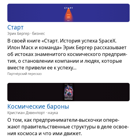
Старт
Эрик Бергер · бизнес
В своей книге «Старт. Исто­рия успеха SpaceX.
Илон Маск и команда» Эрик Бер­гер рас­ска­зы­вает
об исто­ках зна­ме­ни­того кос­ми­че­ского пред­при­я­
тия, о ста­нов­ле­нии ком­па­нии и людях, кото­рые
вме­сте при­вели ее к успеху...
Партнёрский пересказ
Кос­ми­че­ские бароны
Кристиан Дэвенпорт · наука
О том, как пред­при­ни­ма­тели-выскочки опе­ре­
жают пра­ви­тель­ствен­ные струк­туры в деле осво­е­
ния кос­моса и что ими дви­жет.