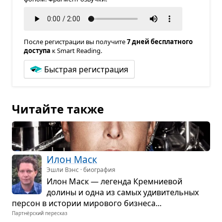
После регистрации вы получите
7 дней бесплатного
доступа
к Smart Reading.
Быстрая регистрация
Читайте также
Илон Маск
Эшли Вэнс · биография
Илон Маск — легенда Крем­ни­е­вой
долины и одна из самых уди­ви­тель­ных
пер­сон в исто­рии миро­вого биз­неса...
Партнёрский пересказ