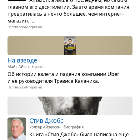
Amazon, а лишь о послед­нем, но самом
глав­ном его деся­ти­ле­тии. За это время ком­па­ния
пре­вра­ти­лась в нечто боль­шее, чем интер­нет-
мага­зин: ...
Партнёрский пересказ
На взводе
Майк Айзек · бизнес
Об исто­рии взлета и паде­ния ком­па­нии Uber
и ее руко­во­ди­теля Трэвиса Кала­ника.
Партнёрский пересказ
Стив Джобс
Уолтер Айзексон · биография
Книга «Стив Джобс» была напи­сана еще