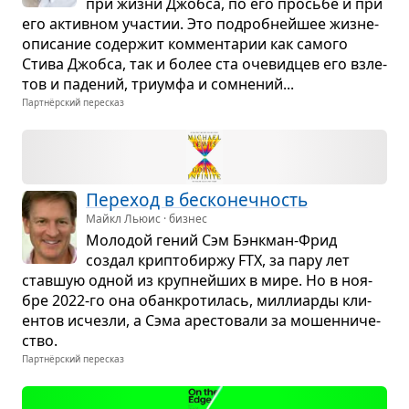
при жизни Джобса, по его просьбе и при
его актив­ном уча­стии. Это подроб­нейшее жиз­не­
опи­са­ние содер­жит ком­мен­та­рии как самого
Стива Джобса, так и более ста оче­вид­цев его взле­
тов и паде­ний, три­умфа и сомне­ний...
Партнёрский пересказ
Пере­ход в бес­ко­неч­ность
Майкл Льюис · бизнес
Моло­дой гений Сэм Бэнк­ман-Фрид
создал крип­то­биржу FTX, за пару лет
став­шую одной из круп­нейших в мире. Но в ноя­
бре 2022-го она обанк­ро­ти­лась, мил­ли­арды кли­
ен­тов исчезли, а Сэма аре­сто­вали за мошен­ни­че­
ство.
Партнёрский пересказ