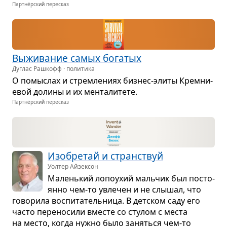
Партнёрский пересказ
Выжи­ва­ние самых бога­тых
Дуглас Рашкофф · политика
О помыс­лах и стрем­ле­ниях биз­нес-элиты Крем­ни­
е­вой долины и их мен­та­ли­тете.
Партнёрский пересказ
Изоб­ре­тай и стран­ствуй
Уолтер Айзексон
Малень­кий лопо­ухий маль­чик был посто­
янно чем-то увле­чен и не слы­шал, что
гово­рила вос­пи­та­тель­ница. В дет­ском саду его
часто пере­но­сили вме­сте со сту­лом с места
на место, когда нужно было заняться чем-то