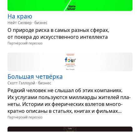
На краю
Нейт Силвер · бизнес
О при­роде риска в самых раз­ных сфе­рах,
от покера до искус­ствен­ного интел­лекта
Партнёрский пересказ
Боль­шая четвёрка
Скотт Гэллоуэй · бизнес
Ред­кий чело­век не слы­шал об этих ком­па­ниях.
Их услу­гами поль­зу­ются мил­ли­арды жите­лей пла­
неты. Исто­рии их фее­ри­че­ских взле­тов мно­го­
кратно опи­саны в ста­тьях, кни­гах и филь­мах...
Партнёрский пересказ