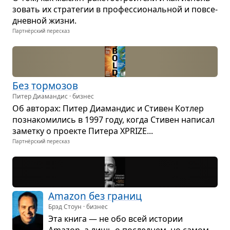
зо­вать их стра­те­гии в про­фес­си­о­наль­ной и повсе­
днев­ной жизни.
Партнёрский пересказ
Без тор­мо­зов
Питер Диамандис · бизнес
Об авто­рах: Питер Диа­ман­дис и Сти­вен Кот­лер
позна­ко­ми­лись в 1997 году, когда Сти­вен напи­сал
заметку о про­екте Питера XPRIZE...
Партнёрский пересказ
Amazon без гра­ниц
Брэд Стоун · бизнес
Эта книга — не обо всей исто­рии