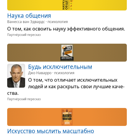
Наука обще­ния
Ванесса ван Эдвардс · психология
О том, как осво­ить науку эффек­тив­ного обще­ния.
Партнёрский пересказ
Будь исклю­чи­тель­ным
Джо Наварро · психология
О том, что отли­чает исклю­чи­тель­ных
людей и как рас­крыть свои луч­шие каче­
ства.
Партнёрский пересказ
Искус­ство мыс­лить мас­штабно