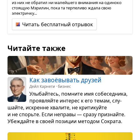
из них не обратил ни малейшего внимания на одиноко
стоящую Мэрилин, пока та терпеливо ждала свою
электричку...
Читать бесплатный отрывок
Читайте также
Как завоё­вы­вать дру­зей
Дейл Карнеги · бизнес
Улы­байтесь, помните имя собе­сед­ника,
про­яв­ляйте инте­рес к его темам, слу­
шайте, искренне хва­лите, не кри­ти­куйте
и не спорьте. Если неправы — сразу при­знайте.
Убе­ждайте в своей пози­ции мето­дом Сократа.