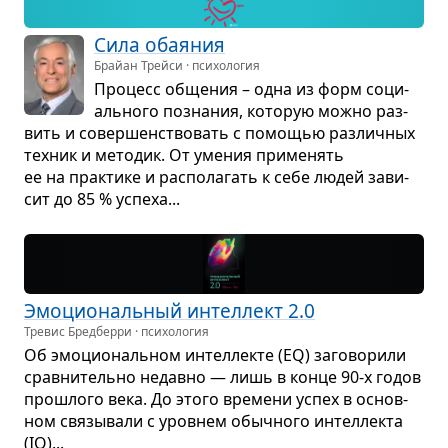
Сила оба­я­ния
Брайан Трейси · психология
Про­цесс обще­ния – одна из форм соци­
аль­ного позна­ния, кото­рую можно раз­
вить и совер­шен­ство­вать с помо­щью раз­лич­ных
тех­ник и мето­дик. От уме­ния при­ме­нять
ее на прак­тике и рас­по­ла­гать к себе людей зави­
сит до 85 % успеха...
Эмо­ци­о­наль­ный интел­лект 2.0
Тревис Бредберри · психология
Об эмо­ци­о­наль­ном интел­лекте (EQ) заго­во­рили
срав­ни­тельно недавно — лишь в конце 90-х годов
про­шлого века. До этого вре­мени успех в основ­
ном свя­зы­вали с уров­нем обыч­ного интел­лекта
(IQ)...