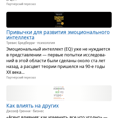
Партнёрский пересказ
При­вычки для раз­ви­тия эмо­ци­о­наль­ного
интел­лекта
Тревис Бредберри · психология
Эмо­ци­о­наль­ный интел­лект (EQ) уже не нужда­ется
в пред­став­ле­нии — пер­вые попытки иссле­до­ва­
ний в этой обла­сти были сде­ланы около ста лет
назад, а рас­цвет тео­рии при­шелся на 90‑е годы
ХХ века...
Партнёрский пересказ
Как вли­ять на дру­гих
Джозеф Гренни · бизнес
«Агент вли­я­ния: как изме­нить все что угодно» —