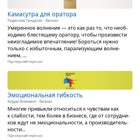
Кама­сутра для ора­тора
Радислав Гандапас · бизнес
Уме­рен­ное вол­не­ние — это как раз то, что необ­
хо­димо бле­стя­щему ора­тору, чтобы про­из­ве­сти
неиз­гла­ди­мое впе­чат­ле­ние! Бороться нужно
только с избы­точ­ным, пара­ли­зу­ю­щим вол­не­
нием, ...
Партнёрский пересказ
Эмо­ци­о­наль­ная гиб­кость
Керри Флеминг · бизнес
Мно­гие при­выкли отно­ситься к чув­ствам как
к сла­бо­сти, тем более в биз­несе, где от сотруд­ни­
ков ждут не эмо­ци­о­наль­но­сти, а про­из­во­ди­тель­
но­сти...
Партнёрский пересказ