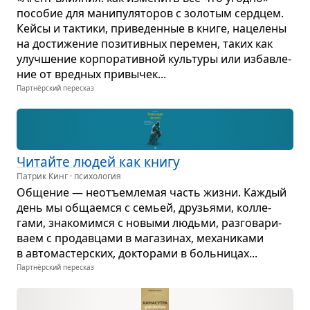
посо­бие для мани­пу­ля­то­ров с золо­тым серд­цем.
Кейсы и так­тики, при­ве­ден­ные в книге, наце­лены
на дости­же­ние пози­тив­ных пере­мен, таких как
улуч­ше­ние кор­по­ра­тив­ной куль­туры или избав­ле­
ние от вред­ных при­вы­чек...
Партнёрский пересказ
Читайте людей как книгу
Патрик Кинг · психология
Обще­ние — неотъем­ле­мая часть жизни. Каж­дый
день мы обща­емся с семьей, дру­зьями, кол­ле­
гами, зна­ко­мимся с новыми людьми, раз­го­ва­ри­
ваем с про­дав­цами в мага­зи­нах, меха­ни­ками
в авто­ма­стер­ских, док­то­рами в боль­ни­цах...
Партнёрский пересказ