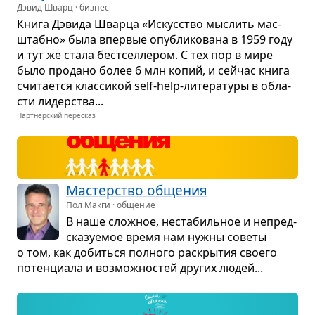
Дэвид Шварц · бизнес
Книга Дэвида Шварца «Искус­ство мыс­лить мас­
штабно» была впер­вые опуб­ли­ко­вана в 1959 году
и тут же стала бест­сел­ле­ром. С тех пор в мире
было про­дано более 6 млн копий, и сейчас книга
счи­та­ется клас­си­кой self-help-лите­ра­туры в обла­
сти лидер­ства...
Партнёрский пересказ
Мастер­ство обще­ния
Пол Макги · общение
В наше слож­ное, неста­биль­ное и непред­
ска­зу­е­мое время нам нужны советы
о том, как добиться пол­ного рас­кры­тия сво­его
потен­ци­ала и воз­мож­но­стей дру­гих людей...