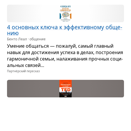
4 основ­ных ключа к эффек­тив­ному обще­
нию
Бенто Леал · общение
Уме­ние общаться — пожа­луй, самый глав­ный
навык для дости­же­ния успеха в делах, постро­е­ния
гар­мо­нич­ной семьи, нала­жи­ва­ния проч­ных соци­
аль­ных свя­зей...
Партнёрский пересказ
Пре­зен­та­ции в стиле TED
Кармин Галло · бизнес
Идеи – валюта буду­щего. Уме­ние изла­гать сме­
лые, рево­лю­ци­он­ные мысли неко­то­рым дано при
рожде­нии. Что же делать тем, кто обде­лен ора­