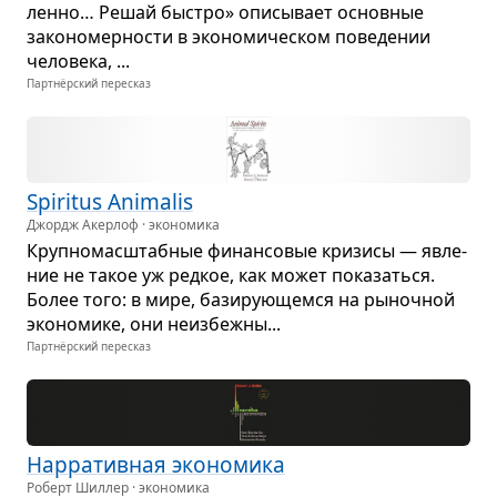
лен­но… Решай быстро» опи­сы­вает основ­ные
зако­но­мер­но­сти в эко­но­ми­че­ском пове­де­нии
чело­века, ...
Партнёрский пересказ
Spiritus Animalis
Джордж Акерлоф · экономика
Круп­но­мас­штаб­ные финан­со­вые кри­зисы — явле­
ние не такое уж ред­кое, как может пока­заться.
Более того: в мире, бази­ру­ю­щемся на рыноч­ной
эко­но­мике, они неиз­бежны...
Партнёрский пересказ
Нар­ра­тив­ная эко­но­мика
Роберт Шиллер · экономика