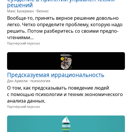
реше­ний
Макс Базерман · бизнес
Вообще-то, при­нять вер­ное реше­ние довольно
легко. Четко опре­де­лите про­блему, кото­рую надо
решить. Потом раз­бе­ри­тесь со сво­ими пред­по­
чте­ни­ями...
Партнёрский пересказ
Пред­ска­зу­е­мая ирра­ци­о­наль­ность
Дэн Ариели · психология
О том, как пред­ска­зы­вать пове­де­ние людей
с помо­щью пси­хо­ло­гии и тех­ник эко­но­ми­че­ского
ана­лиза дан­ных.
Партнёрский пересказ