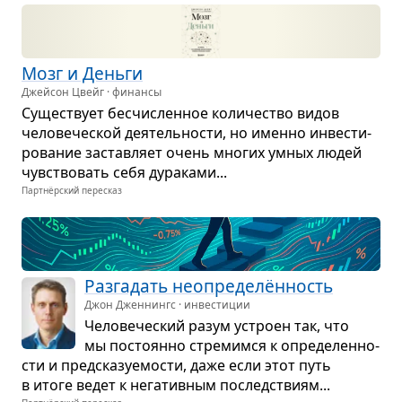
Мозг и Деньги
Джейсон Цвейг · финансы
Суще­ствует бес­чис­лен­ное коли­че­ство видов
чело­ве­че­ской дея­тель­но­сти, но именно инве­сти­
ро­ва­ние застав­ляет очень мно­гих умных людей
чув­ство­вать себя дура­ками...
Партнёрский пересказ
Раз­га­дать неопре­делён­ность
Джон Дженнингс · инвестиции
Чело­ве­че­ский разум устроен так, что
мы посто­янно стре­мимся к опре­де­лен­но­
сти и пред­ска­зу­е­мо­сти, даже если этот путь
в итоге ведет к нега­тив­ным послед­ствиям...