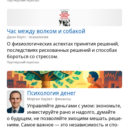
Партнёрский пересказ
Час между вол­ком и соба­кой
Джон Коутс · психология
О физио­ло­ги­че­ских аспек­тах при­ня­тия реше­ний,
послед­ствиях рис­ко­ван­ных реше­ний и спо­со­бах
бороться со стрес­сом.
Партнёрский пересказ
Пси­хо­ло­гия денег
Морган Хаузел · финансы
Управ­ляйте день­гами с умом: эко­номьте,
инве­сти­руйте рано и надолго, думайте
о буду­щем, не поз­во­ляйте эмо­циям мешать реше­
ниям. Самое важ­ное — это неза­ви­си­мость и спо­