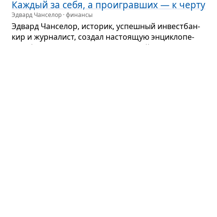
Каж­дый за себя, а про­играв­ших — к черту
Эдвард Чанселор · финансы
Эдвард Чан­се­лор, исто­рик, успеш­ный инвест­бан­
кир и жур­на­лист, создал насто­я­щую энцик­ло­пе­
дию финан­со­вых взле­тов и паде­ний, начи­ная с XVI
века...
Партнёрский пересказ
На этот раз все будет иначе
Кармен Рейнхарт · экономика
Есть несколько слов, из-за кото­рых было поте­
ряно больше денег, нежели от всех войн, вме­сте
взя­тых. Эти слова — на этот раз все будет
иначе»...
Партнёрский пересказ