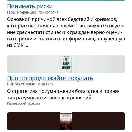
Пони­мать риски
Герд Гигеренцер · психология
Основ­ной при­чи­ной всех бед­ствий и кри­зи­сов,
кото­рые пере­жило чело­ве­че­ство, явля­ется неуме­
ние сред­не­ста­ти­сти­че­ских гра­ждан верно оце­ни­
вать риски и тол­ко­вать инфор­ма­цию, полу­чен­ную
из СМИ...
Про­сто про­дол­жайте поку­пать
Ник Маджиулли · финансы
О стра­те­гиях при­умно­же­ния богат­ства и при­ня­
тия разум­ных финан­со­вых реше­ний.
Партнёрский пересказ