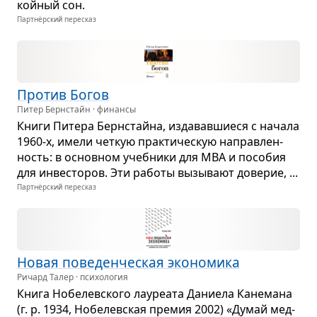
кой­ный сон.
Партнёрский пересказ
Про­тив Богов
Питер Бернстайн · финансы
Книги Питера Берн­стайна, изда­вав­ши­еся с начала
1960-х, имели чет­кую прак­ти­че­скую направ­лен­
ность: в основ­ном учеб­ники для MBA и посо­бия
для инве­сто­ров. Эти работы вызы­вают дове­рие, ...
Партнёрский пересказ
Новая пове­ден­че­ская эко­но­мика
Ричард Талер · психология
Книга Нобе­лев­ского лау­ре­ата Дани­ела Кане­мана
(г. р. 1934, Нобе­лев­ская пре­мия 2002) «Думай мед­