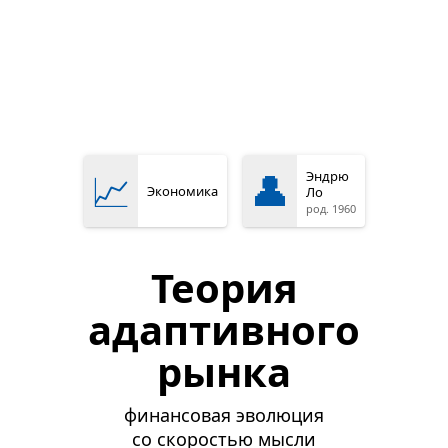
📈
👤
Эндрю
Экономика
Ло
род. 1960
Теория
адаптивного
рынка
финансовая эволюция
со скоростью мысли