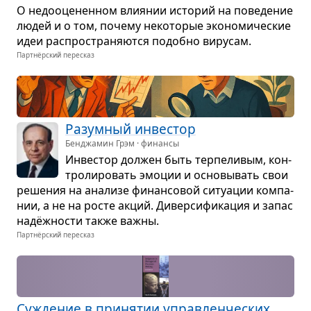
О недо­оце­нен­ном вли­я­нии исто­рий на пове­де­ние
людей и о том, почему неко­то­рые эко­но­ми­че­ские
идеи рас­про­стра­ня­ются подобно виру­сам.
Партнёрский пересказ
Разум­ный инве­стор
Бенджамин Грэм · финансы
Инве­стор дол­жен быть тер­пе­ли­вым, кон­
тро­ли­ро­вать эмо­ции и осно­вы­вать свои
реше­ния на ана­лизе финан­со­вой ситу­а­ции ком­па­
нии, а не на росте акций. Дивер­си­фи­ка­ция и запас
надёж­но­сти также важны.
Партнёрский пересказ
Сужде­ние в при­ня­тии управ­лен­че­ских