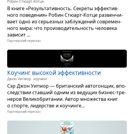
Робин Стюарт-Котце
В книге «Резуль­та­тив­ность. Секреты эффек­тив­
ного пове­де­ния» Робин Стю­арт-Котце раз­вен­чи­
вает одно из серьез­ных заблу­жде­ний совре­мен­
ного мира: что про­из­во­ди­тель­ность чело­века
зави­сит ...
Партнёрский пересказ
Коучинг высо­кой эффек­тив­но­сти
Джон Уитмор · коучинг
Сэр Джон Уит­мор — бри­тан­ский авто­гон­щик, впо­
след­ствии став­ший одним из веду­щих биз­нес-тре­
не­ров Вели­ко­бри­та­нии. Автор мно­же­ства книг
о спорте, лидер­стве и коучинге...
Партнёрский пересказ