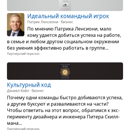
Иде­аль­ный команд­ный игрок
Патрик Ленсиони · бизнес
По мне­нию Патрика Лен­си­они, мало
кому уда­ется добиться успеха на работе,
в семье и любом дру­гом соци­аль­ном окру­же­нии
без уме­ния эффек­тивно рабо­тать в группе...
Партнёрский пересказ
Куль­тур­ный код
Дэниел Койл · бизнес
Почему одни команды быстро доби­ва­ются успеха,
а дру­гие бук­суют и раз­ва­ли­ва­ются на части?
Чтобы отве­тить на этот вопрос, обра­тимся к экс­
пе­ри­менту дизайнера и инже­нера Питера Скил­л­
мана...
Партнёрский пересказ