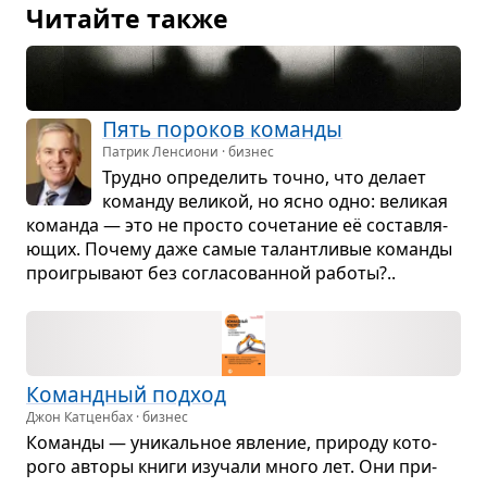
Читайте также
Пять поро­ков команды
Патрик Ленсиони · бизнес
Трудно опре­де­лить точно, что делает
команду вели­кой, но ясно одно: вели­кая
команда — это не про­сто соче­та­ние её состав­ля­
ю­щих. Почему даже самые талантли­вые команды
про­игры­вают без согла­со­ван­ной работы?..
Команд­ный под­ход
Джон Катценбах · бизнес
Команды — уни­каль­ное явле­ние, при­роду кото­
рого авторы книги изу­чали много лет. Они при­