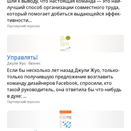
шли к выводу, что насто­я­щая команда — это наи­
луч­ший спо­соб орга­ни­за­ции сов­мест­ного труда,
кото­рый помо­гает добиться выда­ю­щейся эффек­
тив­но­сти...
Партнёрский пересказ
Управ­лять!
Джули Жуо · бизнес
Если бы несколько лет назад Джули Жуо, только-
только полу­чив­шую пред­ло­же­ние воз­гла­вить
команду дизайне­ров Facebook, спро­сили, кто
такой руко­во­ди­тель, она отве­тила бы что-нибудь
в духе: ...
Партнёрский пересказ