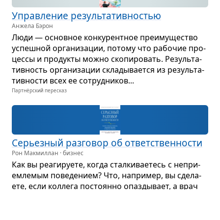
Управ­ле­ние резуль­та­тив­но­стью
Анжела Бэрон
Люди — основ­ное кон­ку­рент­ное пре­иму­ще­ство
успеш­ной орга­ни­за­ции, потому что рабо­чие про­
цессы и про­дукты можно ско­пи­ро­вать. Резуль­та­
тив­ность орга­ни­за­ции скла­ды­ва­ется из резуль­та­
тив­но­сти всех ее сотруд­ни­ков...
Партнёрский пересказ
Серьез­ный раз­го­вор об ответ­ствен­но­сти
Рон Макмиллан · бизнес
Как вы реа­ги­ру­ете, когда стал­ки­ва­е­тесь с непри­
ем­ле­мым пове­де­нием? Что, напри­мер, вы сде­ла­
ете, если кол­лега посто­янно опаз­ды­вает, а врач
пре­не­бре­гает пра­ви­лами и не моет руки перед
осмот­ром?..
Партнёрский пересказ