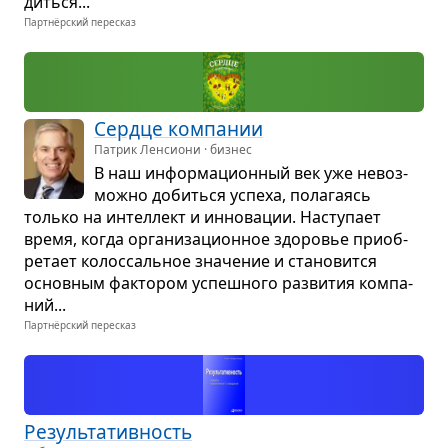
диться...
Партнёрский пересказ
Сердце ком­па­нии
Патрик Ленсиони · бизнес
В наш инфор­ма­ци­он­ный век уже невоз­
можно добиться успеха, пола­га­ясь
только на интел­лект и инно­ва­ции. Насту­пает
время, когда орга­ни­за­ци­он­ное здо­ро­вье при­об­
ре­тает колос­саль­ное зна­че­ние и ста­но­вится
основ­ным фак­то­ром успеш­ного раз­ви­тия ком­па­
ний...
Партнёрский пересказ
Резуль­та­тив­ность