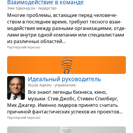
Вза­и­мо­действие в команде
Эми Эдмондсон · лидерство
Мно­гие про­блемы, вста­ю­щие перед чело­ве­че­
ством в послед­нее время, тре­буют тес­ного вза­и­
мо­действия между раз­ными орга­ни­за­ци­ями, отде­
лами вну­три одной ком­па­нии или спе­ци­а­ли­стами
из раз­лич­ных обла­стей...
Партнёрский пересказ
Иде­аль­ный руко­во­ди­тель
Ицхак Адизес · управление
Все знают легенды биз­неса, кино,
музыки. Стив Джобс, Сти­вен Спил­берг,
Мик Джа­гер. Именно лиде­ров при­нято счи­тать
при­чи­ной фан­та­сти­че­ских успе­хов их про­ек­тов...
Партнёрский пересказ