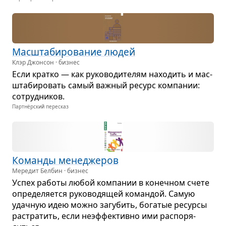
Мас­шта­би­ро­ва­ние людей
Клэр Джонсон · бизнес
Если кратко — как руко­во­ди­те­лям нахо­дить и мас­
шта­би­ро­вать самый важ­ный ресурс ком­па­нии:
сотруд­ни­ков.
Партнёрский пересказ
Команды мене­дже­ров
Мередит Белбин · бизнес
Успех работы любой ком­па­нии в конеч­ном счете
опре­де­ля­ется руко­во­дя­щей коман­дой. Самую
удач­ную идею можно загу­бить, бога­тые ресурсы
рас­тра­тить, если неэф­фек­тивно ими рас­по­ря­