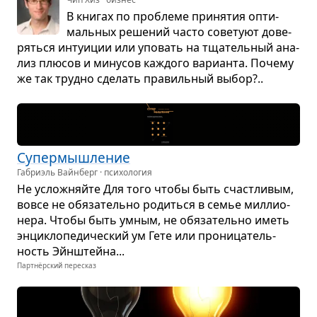
В кни­гах по про­блеме при­ня­тия опти­
маль­ных реше­ний часто сове­туют дове­
ряться инту­и­ции или упо­вать на тща­тель­ный ана­
лиз плю­сов и мину­сов каж­дого вари­анта. Почему
же так трудно сде­лать пра­виль­ный выбор?..
Супер­мыш­ле­ние
Габриэль Вайнберг · психология
Не услож­няйте Для того чтобы быть счаст­ли­вым,
вовсе не обя­за­тельно родиться в семье мил­ли­о­
нера. Чтобы быть умным, не обя­за­тельно иметь
энцик­ло­пе­ди­че­ский ум Гете или про­ни­ца­тель­
ность Эйн­штейна...
Партнёрский пересказ