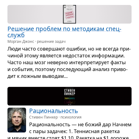
Реше­ние про­блем по мето­ди­кам спец­
служб
Морган Джонс · решение задач
Люди часто совер­шают ошибки, но не все­гда при­
чи­ной этому явля­ется недо­ста­ток инфор­ма­ции.
Часто наш мозг неверно интер­пре­ти­рует факты
и собы­тия, поэтому после­ду­ю­щий ана­лиз при­во­
дит к лож­ным выво­дам...
Раци­о­наль­ность
Стивен Пинкер · психология
Раци­о­наль­ность — не божий дар Начнем
с пары зада­чек: 1. Тен­нис­ная ракетка
и мячик вме­сте стоят $1,10. Ракетка на $1 дороже