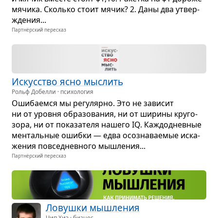
мячика. Сколько стоит мячик? 2. Даны два утвер­
жде­ния...
Партнёрский пересказ
Искус­ство ясно мыс­лить
Рольф Добелли · психология
Оши­ба­емся мы регу­лярно. Это не зави­сит
ни от уровня обра­зо­ва­ния, ни от ширины кру­го­
зора, ни от пока­за­теля нашего IQ. Каж­до­днев­ные
мен­таль­ные ошибки — едва осо­зна­ва­е­мые иска­
же­ния повсе­­днев­ного мыш­ле­ния...
Партнёрский пересказ
Ловушки мыш­ле­ния
Чип Хиз · бизнес