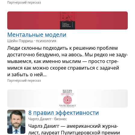
Партнёрский пересказ
Мен­таль­ные модели
Шейн Пэрриш · психология
Люди склонны под­хо­дить к реше­нию про­блем
доста­точно без­думно, на авось. Мы редко не заду­
мы­ва­емся, как именно мыс­лим — про­сто стре­
мимся как можно ско­рее спра­виться с зада­чей
и забыть о ней...
Партнёрский пересказ
8 пра­вил эффек­тив­но­сти
Чарлз Дахигг · бизнес
Чарлз Дахигг — аме­ри­кан­ский жур­на­
лист, лау­реат Пулит­це­ров­ской пре­мии