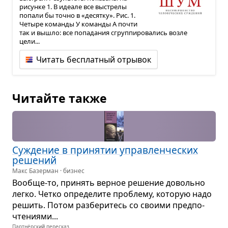
рисунке 1. В идеале все выстрелы
попали бы точно в «десятку». Рис. 1.
Четыре команды У команды А почти
так и вышло: все попадания сгруппировались возле
цели...
Читать бесплатный отрывок
Читайте также
Сужде­ние в при­ня­тии управ­лен­че­ских
реше­ний
Макс Базерман · бизнес
Вообще-то, при­нять вер­ное реше­ние довольно
легко. Четко опре­де­лите про­блему, кото­рую надо
решить. Потом раз­бе­ри­тесь со сво­ими пред­по­
чте­ни­ями...
Партнёрский пересказ