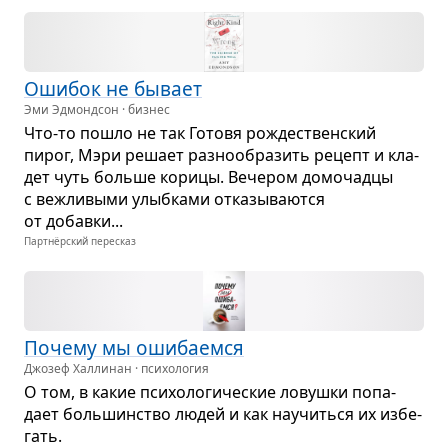
Оши­бок не бывает
Эми Эдмондсон · бизнес
Что‑то пошло не так Готовя рожде­ствен­ский
пирог, Мэри решает раз­но­об­ра­зить рецепт и кла­
дет чуть больше корицы. Вече­ром домо­чадцы
с веж­ли­выми улыб­ками отка­зы­ва­ются
от добавки...
Партнёрский пересказ
Почему мы оши­ба­емся
Джозеф Халлинан · психология
О том, в какие пси­хо­ло­ги­че­ские ловушки попа­
дает боль­шин­ство людей и как научиться их избе­
гать.