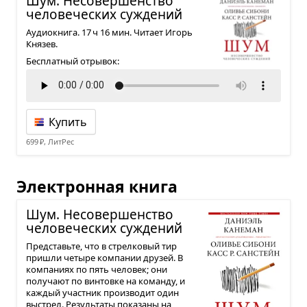
Шум. Несо­вер­шен­ство
чело­ве­че­ских сужде­ний
Аудиокнига. 17 ч 16 мин. Читает Игорь
Князев.
Бесплатный отрывок:
Купить
699 ₽, ЛитРес
Электронная книга
Шум. Несо­вер­шен­ство
чело­ве­че­ских сужде­ний
Представьте, что в стрелковый тир
пришли четыре компании друзей. В
компаниях по пять человек; они
получают по винтовке на команду, и
каждый участник производит один
выстрел. Результаты показаны на