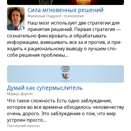
Сила мгно­вен­ных реше­ний
Малкольм Гладуэлл · психология
Наш мозг исполь­зует две стра­те­гии для
при­ня­тия реше­ний. Пер­вая стра­те­гия —
созна­тельно фик­си­ро­вать и обра­ба­ты­вать
инфор­ма­цию, взве­ши­вать все за и про­тив, и при­
хо­дить к раци­о­наль­ному выводу о луч­шем спо­
собе реше­ния про­блемы...
Думай как супер­мыс­ли­тель
Маркус Доусон
Что такое слож­ность Есть одно заблу­жде­ние,
кото­рое во все вре­мена обхо­ди­лось чело­ве­че­ству
очень дорого. Это заблу­жде­ние о том, что мир
устроен про­сто...
Партнёрский пересказ