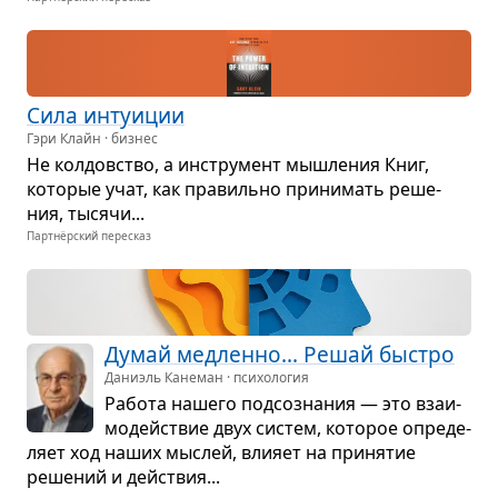
Сила инту­и­ции
Гэри Клайн · бизнес
Не кол­дов­ство, а инстру­мент мыш­ле­ния Книг,
кото­рые учат, как пра­вильно при­ни­мать реше­
ния, тысячи...
Партнёрский пересказ
Думай мед­ленно... Решай быстро
Даниэль Канеман · психология
Работа нашего под­со­зна­ния — это вза­и­
мо­действие двух систем, кото­рое опре­де­
ляет ход наших мыс­лей, вли­яет на при­ня­тие
реше­ний и действия...