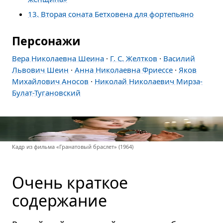
13. Вторая соната Бетховена для фортепьяно
Персонажи
Вера Николаевна Шеина
·
Г. С. Желтков
·
Василий
Львович Шеин
·
Анна Николаевна Фриессе
·
Яков
Михайлович Аносов
·
Николай Николаевич Мирза-
Булат-Тугановский
Кадр из фильма «Гранатовый браслет» (1964)
Очень краткое
содержание