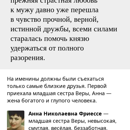
прежняя страстная любовь
к мужу давно уже перешла
в чувство прочной, верной,
истинной дружбы, всеми силами
старалась помочь князю
удержаться от полного
разорения.
На именины должны были съехаться
только самые близкие друзья. Первой
приехала младшая сестра Веры, Анна —
жена богатого и глупого человека.
Анна Николаевна Фриессе
—
млад­шая сестра Веры, невы­со­кая,
смуг­лая, весёлая, без­за­бот­ная,