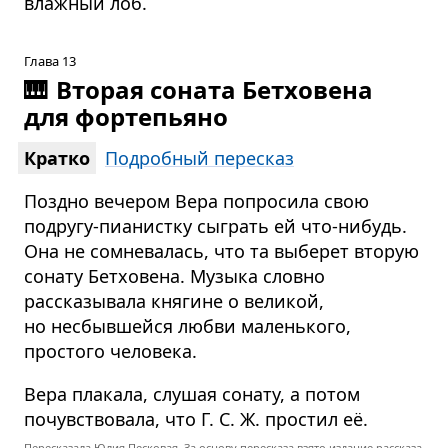
влажный лоб.
Глава 13
🎹
Вторая соната Бетховена
для фортепьяно
Кратко
Подробный пересказ
Поздно вечером Вера попросила свою
подругу-пианистку сыграть ей что-нибудь.
Она не сомневалась, что та выберет вторую
сонату Бетховена. Музыка словно
рассказывала княгине о великой,
но несбывшейся любви маленького,
простого человека.
Вера плакала, слушая сонату, а потом
почувствовала, что Г. С. Ж. простил её.
Пересказала
Юлия Песковая
. За основу пересказа взято
издание рассказа