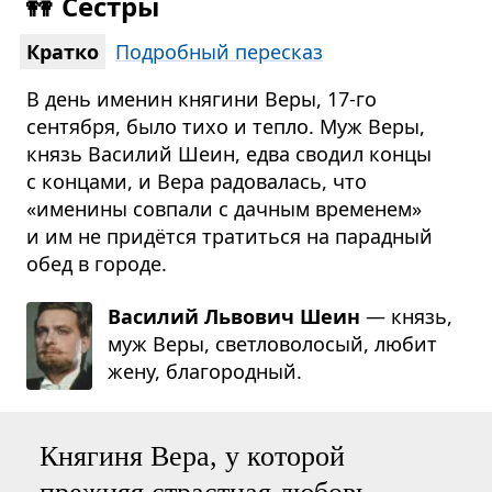
👭
Сёстры
Кратко
Подробный пересказ
В день именин княгини Веры, 17-го
сентября, было тихо и тепло. Муж Веры,
князь Василий Шеин, едва сводил концы
с концами, и Вера радовалась, что
«именины совпали с дачным временем»
и им не придётся тратиться на парадный
обед в городе.
Василий Львович Шеин
— князь,
муж Веры, свет­ло­во­ло­сый, любит
жену, бла­го­род­ный.
Княгиня Вера, у которой