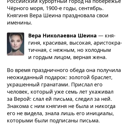
Российский курортный город на побережье
Чёрного моря, 1900-е годы, сентябрь.
Княгиня Вера Шеина праздновала свои
именины.
Вера Николаевна Шеина
— кня­
гиня, кра­си­вая, высо­кая, ари­сто­кра­
тич­ная, с неж­ным, но холод­ным
и гор­дым лицом, вер­ная жена.
Во время праздничного обеда она получила
неожиданный подарок: золотой браслет,
украшенный гранатами. Прислал его
человек, который уже семь лет ухаживал
за Верой: слал ей письма, следил за ней.
Знакома с ним княгиня не была и никогда
его не видела, знала лишь его инициалы,
которыми были подписаны письма.