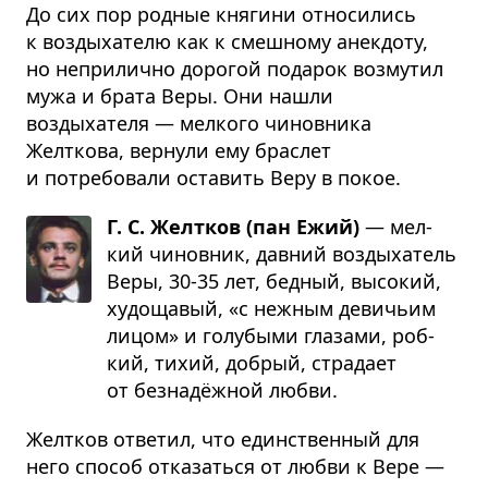
До сих пор родные княгини относились
к воздыхателю как к смешному анекдоту,
но неприлично дорогой подарок возмутил
мужа и брата Веры. Они нашли
воздыхателя — мелкого чиновника
Желткова, вернули ему браслет
и потребовали оставить Веру в покое.
Г. С. Желтков (пан Ежий)
— мел­
кий чинов­ник, дав­ний воз­ды­ха­тель
Веры, 30-35 лет, бед­ный, высо­кий,
худо­ща­вый, «с неж­ным деви­чьим
лицом» и голу­быми гла­зами, роб­
кий, тихий, добрый, стра­дает
от без­надёж­ной любви.
Желтков ответил, что единственный для
него способ отказаться от любви к Вере —