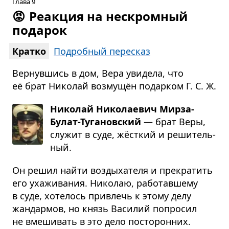
Глава 9
😡
Реакция на нескромный
подарок
Кратко
Подробный пересказ
Вернувшись в дом, Вера увидела, что
её брат Николай возмущён подарком Г. С. Ж.
Николай Николаевич Мирза-
Булат-Тугановский
— брат Веры,
слу­жит в суде, жёст­кий и реши­тель­
ный.
Он решил найти воздыхателя и прекратить
его ухаживания. Николаю, работавшему
в суде, хотелось привлечь к этому делу
жандармов, но князь Василий попросил
не вмешивать в это дело посторонних.