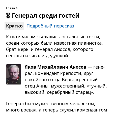
Глава 4
🎖️
Генерал среди гостей
Кратко
Подробный пересказ
К пяти часам съехались остальные гости,
среди которых были известная пианистка,
брат Веры и генерал Аносов, которого
сёстры называли дедушкой.
Яков Михайлович Аносов
— гене­
рал, комен­дант кре­по­сти, друг
покойного отца Веры, крёст­ный
отец Анны, муже­ствен­ный, «туч­ный,
высо­кий, сере­бря­ный ста­рец».
Генерал был мужественным человеком,
много воевал, а теперь служил комендантом