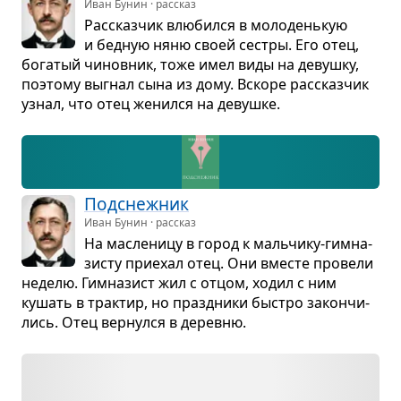
Иван Бунин · рассказ
Рас­сказ­чик влю­бился в моло­день­кую
и бед­ную няню своей сестры. Его отец,
бога­тый чинов­ник, тоже имел виды на девушку,
поэтому выгнал сына из дому. Вскоре рас­сказ­чик
узнал, что отец женился на девушке.
Под­снеж­ник
Иван Бунин · рассказ
На мас­ле­ницу в город к маль­чику-гим­на­
зи­сту при­е­хал отец. Они вме­сте про­вели
неделю. Гим­на­зист жил с отцом, ходил с ним
кушать в трак­тир, но празд­ники быстро закон­чи­
лись. Отец вер­нулся в деревню.