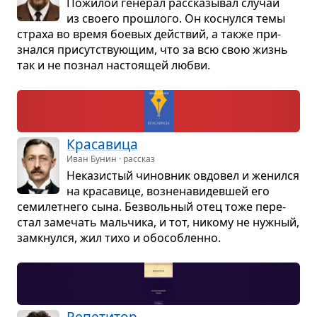
Пожи­лой гене­рал рас­ска­зы­вал слу­чаи
из сво­его про­шлого. Он кос­нулся темы
страха во время бое­вых действий, а также при­
знался при­сут­ству­ю­щим, что за всю свою жизнь
так и не познал насто­я­щей любви.
Кра­са­вица
Иван Бунин · рассказ
Нека­зи­стый чинов­ник овдо­вел и женился
на кра­са­вице, воз­не­на­ви­дев­шей его
семи­лет­него сына. Без­воль­ный отец тоже пере­
стал заме­чать маль­чика, и тот, никому не нуж­ный,
замкнулся, жил тихо и обо­соб­ленно.