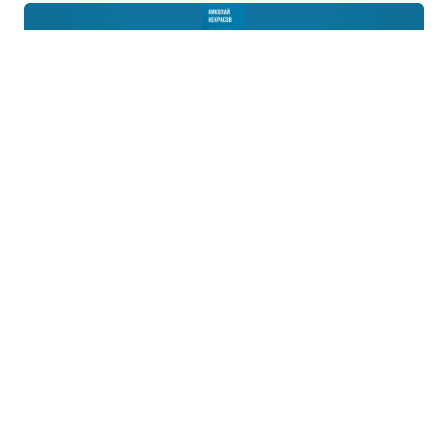
Дедушка
Николай Некрасов · поэма
Малень­кий маль­чик нико­гда не видел
сво­его дедушку, но вот про­ис­хо­дит дол­
го­ждан­ная встреча. То, что дед явля­ется дека­бри­
стом, при­е­хав­шим из ссылки, ему пред­стоит
узнать только когда он выра­стет.
Что ещё пересказать?
В первую очередь мы пересказываем то, что просят
наши читатели. Пожалуйста, сообщите нам, если
не нашли нужного пересказа.
Название
произведения:
Автор
произведения (имя и фамилия):