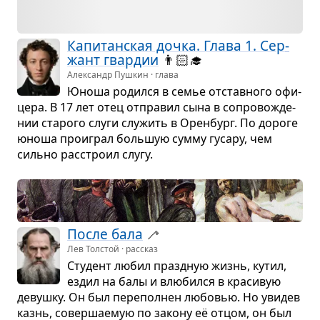
Капи­тан­ская дочка. Глава 1. Сер­
жант гвар­дии
👨🏻‍🎓
Александр Пушкин · глава
Юноша родился в семье отстав­ного офи­
цера. В 17 лет отец отпра­вил сына в сопро­во­жде­
нии ста­рого слуги слу­жить в Орен­бург. По дороге
юноша про­играл боль­шую сумму гусару, чем
сильно рас­строил слугу.
После бала
🦯
Лев Толстой · рассказ
Сту­дент любил празд­ную жизнь, кутил,
ездил на балы и влю­бился в кра­си­вую
девушку. Он был пере­пол­нен любо­вью. Но уви­дев
казнь, совер­ша­е­мую по закону её отцом, он был