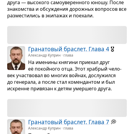
друга — высо­кого само­уве­рен­ного юношу. После
зна­ком­ства и обсу­жде­ния дорож­ных вопро­сов все
раз­ме­сти­лись в эки­па­жах и поехали.
Гра­на­то­вый брас­лет. Глава 4
🎖️
Александр Куприн · глава
На име­нины кня­гини при­е­хал друг
её покойного отца. Этот хра­брый чело­
век участ­во­вал во мно­гих войнах, дослу­жился
до гене­рала, а после стал комен­дан­том и был
искренне при­вя­зан к детям умер­шего друга.
Гра­на­то­вый брас­лет. Глава 7
💭
Александр Куприн · глава