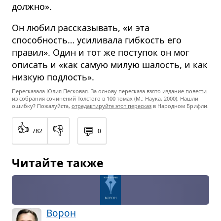
должно».
Он любил рассказывать, «и эта
способность… усиливала гибкость его
правил». Один и тот же поступок он мог
описать и «как самую милую шалость, и как
низкую подлость».
Пересказала
Юлия Песковая
. За основу пересказа взято
издание повести
из собрания сочинений Толстого в 100 томах (М.: Наука, 2000). Нашли
ошибку? Пожалуйста,
отредактируйте этот пересказ
в Народном Брифли.
👍
👎
💬
782
0
Читайте также
Ворон