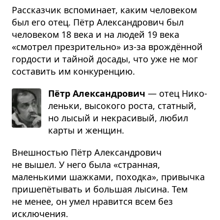
Рассказчик вспоминает, каким человеком
был его отец. Пётр Александрович был
человеком 18 века и на людей 19 века
«смотрел презрительно» из-за врождённой
гордости и тайной досады, что уже не мог
составить им конкуренцию.
Пётр Александрович
— отец Нико­
леньки, высо­кого роста, стат­ный,
но лысый и некра­си­вый, любил
карты и жен­щин.
Внешностью Пётр Александрович
не вышел. У него была «странная,
маленькими шажками, походка», привычка
пришепётывать и большая лысина. Тем
не менее, он умел нравится всем без
исключения.