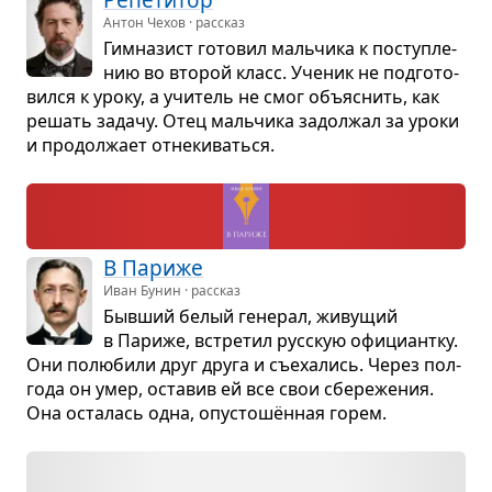
Репе­ти­тор
Антон Чехов · рассказ
Гим­на­зист гото­вил маль­чика к поступ­ле­
нию во вто­рой класс. Уче­ник не под­го­то­
вился к уроку, а учи­тель не смог объ­яс­нить, как
решать задачу. Отец маль­чика задол­жал за уроки
и про­дол­жает отне­ки­ваться.
В Париже
Иван Бунин · рассказ
Быв­ший белый гене­рал, живу­щий
в Париже, встре­тил рус­скую офи­ци­антку.
Они полю­били друг друга и съе­ха­лись. Через пол­
года он умер, оста­вив ей все свои сбе­ре­же­ния.
Она оста­лась одна, опу­стошён­ная горем.