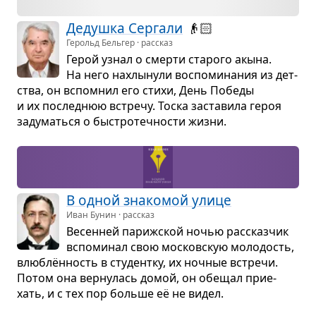
Дедушка Сер­гали
👴🏻
Герольд Бельгер · рассказ
Герой узнал о смерти ста­рого акына.
На него нахлы­нули вос­по­ми­на­ния из дет­
ства, он вспо­мнил его стихи, День Победы
и их послед­нюю встречу. Тоска заста­вила героя
заду­маться о быстро­теч­но­сти жизни.
В одной зна­ко­мой улице
Иван Бунин · рассказ
Весен­ней париж­ской ночью рас­сказ­чик
вспо­ми­нал свою москов­скую моло­дость,
влю­блён­ность в сту­дентку, их ноч­ные встречи.
Потом она вер­ну­лась домой, он обе­щал при­е­
хать, и с тех пор больше её не видел.