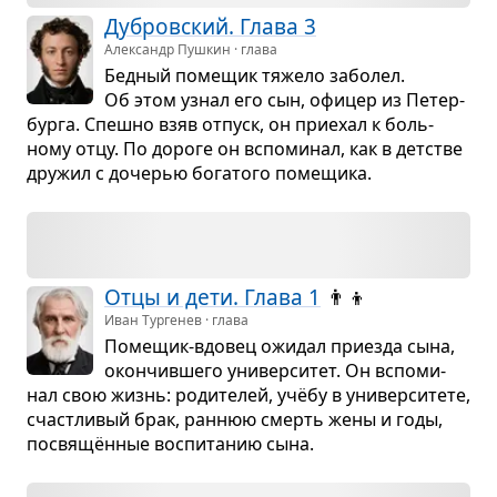
Дуб­ров­ский. Глава 3
Александр Пушкин · глава
Бед­ный поме­щик тяжело забо­лел.
Об этом узнал его сын, офи­цер из Петер­
бурга. Спешно взяв отпуск, он при­е­хал к боль­
ному отцу. По дороге он вспо­ми­нал, как в дет­стве
дру­жил с доче­рью бога­того поме­щика.
Отцы и дети. Глава 1
👨‍👦
Иван Тургенев · глава
Поме­щик-вдо­вец ожи­дал при­езда сына,
окон­чив­шего уни­вер­си­тет. Он вспо­ми­
нал свою жизнь: роди­те­лей, учёбу в уни­вер­си­тете,
счаст­ли­вый брак, ран­нюю смерть жены и годы,
посвящён­ные вос­пи­та­нию сына.