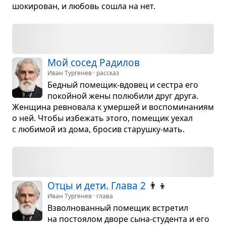
шоки­ро­ван, и любовь сошла на нет.
Мой сосед Ради­лов
Иван Тургенев · рассказ
Бед­ный поме­щик-вдо­вец и сестра его
покой­ной жены полю­били друг друга.
Жен­щина рев­но­вала к умер­шей и вос­по­ми­на­ниям
о ней. Чтобы избе­жать этого, поме­щик уехал
с люби­мой из дома, бро­сив ста­рушку-мать.
Отцы и дети. Глава 2
👨‍👦
Иван Тургенев · глава
Взвол­но­ван­ный поме­щик встре­тил
на посто­я­лом дворе сына-сту­дента и его