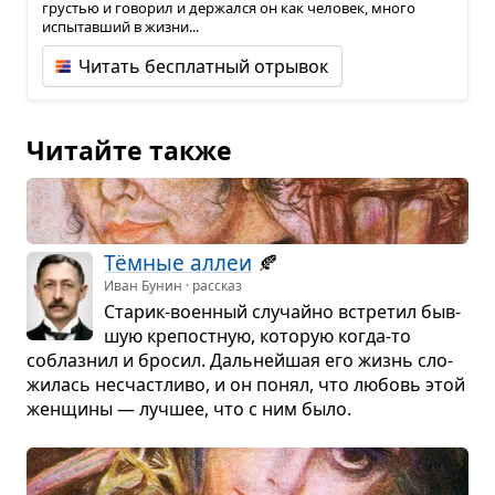
грустью и говорил и держался он как человек, много
испытавший в жизни...
Читать бесплатный отрывок
Читайте также
Тём­ные аллеи
🍂
Иван Бунин · рассказ
Ста­рик-воен­ный слу­чайно встре­тил быв­
шую кре­пост­ную, кото­рую когда-то
соблаз­нил и бро­сил. Даль­нейшая его жизнь сло­
жи­лась несчаст­ливо, и он понял, что любовь этой
жен­щины — луч­шее, что с ним было.