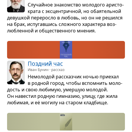
Слу­чайное зна­ком­ство моло­дого ари­сто­
крата с экс­цен­трич­ной, но оба­я­тель­ной
девуш­кой пере­росло в любовь, но он не решился
на брак, испу­гав­шись слож­ного харак­тера воз­
люб­лен­ной и обще­ствен­ного мне­ния.
Позд­ний час
Иван Бунин · рассказ
Немо­ло­дой рас­сказ­чик ночью при­е­хал
в род­ной город, чтобы вспо­мнить моло­
дость и свою люби­мую, умер­шую моло­дой.
Он наве­стил род­ную гим­на­зию, улицу, где жила
люби­мая, и её могилу на ста­ром клад­бище.