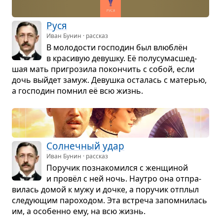
Руся
Иван Бунин · рассказ
В моло­до­сти гос­по­дин был влю­блён
в кра­си­вую девушку. Её полу­су­ма­с­шед­
шая мать при­гро­зила покон­чить с собой, если
дочь выйдет замуж. Девушка оста­лась с мате­рью,
а гос­по­дин помнил её всю жизнь.
Сол­неч­ный удар
Иван Бунин · рассказ
Пору­чик позна­ко­мился с жен­щи­ной
и провёл с ней ночь. Наутро она отпра­
ви­лась домой к мужу и дочке, а пору­чик отплыл
сле­ду­ю­щим паро­хо­дом. Эта встреча запо­мни­лась
им, а осо­бенно ему, на всю жизнь.