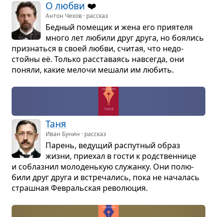
О любви
❤️
Антон Чехов · рассказ
Бед­ный поме­щик и жена его при­я­теля
много лет любили друг друга, но боя­лись
при­знаться в своей любви, счи­тая, что недо­
стойны её. Только рас­ста­ва­ясь навсе­гда, они
поняли, какие мелочи мешали им любить.
Таня
Иван Бунин · рассказ
Парень, веду­щий рас­пут­ный образ
жизни, при­е­хал в гости к род­ствен­нице
и соблаз­нил моло­день­кую слу­жанку. Они полю­
били друг друга и встре­ча­лись, пока не нача­лась
страш­ная Февраль­ская рево­лю­ция.