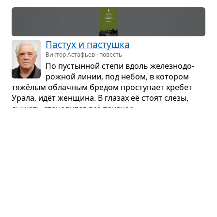
Пастух и пастушка
Виктор Астафьев · повесть
По пустын­ной степи вдоль желез­но­до­
рож­ной линии, под небом, в кото­ром
тяжёлым облач­ным бре­дом про­сту­пает хре­бет
Урала, идёт жен­щина. В гла­зах её стоят слезы,
дышать ста­но­вится всё труд­нее...
Циники
Анатолий Мариенгоф · роман
В 1918 г. Вла­ди­мир при­но­сит своей воз­
люб­лен­ной Ольге букет астр. В это время
люби­мым дарят в основ­ном муку и пшено,
и мешки, как трупы, лежат под кро­ва­тями