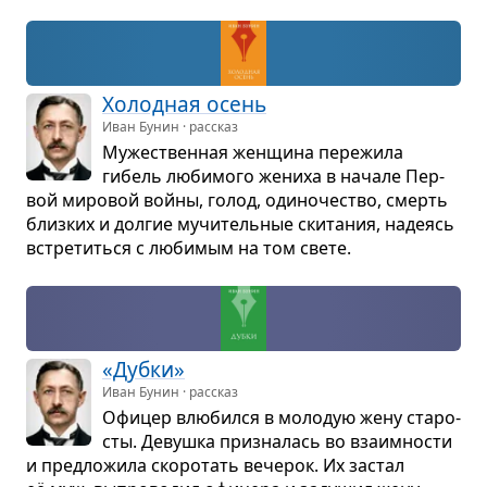
Холод­ная осень
Иван Бунин · рассказ
Муже­ствен­ная жен­щина пере­жила
гибель люби­мого жениха в начале Пер­
вой миро­вой войны, голод, оди­но­че­ство, смерть
близ­ких и дол­гие мучи­тель­ные ски­та­ния, наде­ясь
встре­титься с люби­мым на том свете.
«Дубки»
Иван Бунин · рассказ
Офи­цер влю­бился в моло­дую жену ста­ро­
сты. Девушка при­зна­лась во вза­им­но­сти
и пред­ло­жила ско­ро­тать вече­рок. Их застал