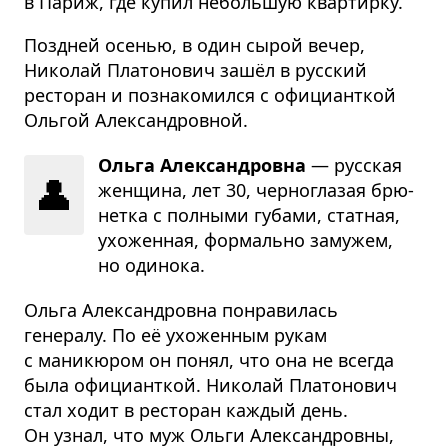
в Париж, где купил небольшую квартирку.
Поздней осенью, в один сырой вечер,
Николай Платонович зашёл в русский
ресторан и познакомился с официанткой
Ольгой Александровной.
Ольга Александровна
— рус­ская
👤
жен­щина, лет 30, чер­но­гла­зая брю­
нетка с пол­ными губами, стат­ная,
ухо­жен­ная, фор­мально заму­жем,
но оди­нока.
Ольга Александровна понравилась
генералу. По её ухоженным рукам
с маникюром он понял, что она не всегда
была официанткой. Николай Платонович
стал ходит в ресторан каждый день.
Он узнал, что муж Ольги Александровны,