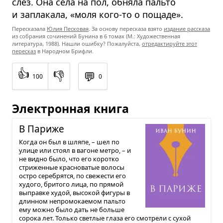
слёз. Она села на пол, обняла пальто
и заплакала, «моля кого-то о пощаде».
Пересказала
Юлия Песковая
. За основу пересказа взято
издание рассказа
из собрания сочинений Бунина в 6 томах (М.: Художественная
литература, 1988). Нашли ошибку? Пожалуйста,
отредактируйте этот
пересказ
в Народном Брифли.
👍
👎
💬
100
0
Электронная книга
В Париже
Когда он был в шляпе, – шел по
улице или стоял в вагоне метро, – и
не видно было, что его коротко
стриженные красноватые волосы
остро серебрятся, по свежести его
худого, бритого лица, по прямой
выправке худой, высокой фигуры в
длинном непромокаемом пальто
ему можно было дать не больше
сорока лет. Только светлые глаза его смотрели с сухой