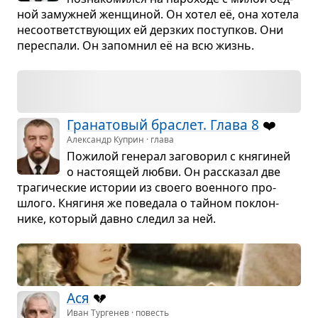
ной замуж­ней жен­щи­ной. Он хотел её, она хотела
несо­от­вет­ству­ю­щих ей дерз­ких поступ­ков. Они
пере­спали. Он запо­мнил её на всю жизнь.
Гра­на­то­вый брас­лет. Глава 8
❤️
Александр Куприн · глава
Пожи­лой гене­рал заго­во­рил с кня­ги­ней
о насто­я­щей любви. Он рас­ска­зал две
тра­ги­че­ские исто­рии из сво­его воен­ного про­
шлого. Кня­гиня же пове­дала о тай­ном поклон­
нике, кото­рый давно сле­дил за ней.
Ася
💔
Иван Тургенев · повесть