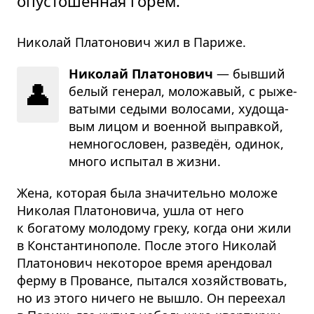
опустошённая горем.
Николай Платонович жил в Париже.
Николай Платонович
— быв­ший
👤
белый гене­рал, моло­жа­вый, с рыже­
ва­тыми седыми воло­сами, худо­ща­
вым лицом и воен­ной выправ­кой,
немно­го­сло­вен, раз­ведён, оди­нок,
много испы­тал в жизни.
Жена, которая была значительно моложе
Николая Платоновича, ушла от него
к богатому молодому греку, когда они жили
в Константинополе. После этого Николай
Платонович некоторое время арендовал
ферму в Провансе, пытался хозяйствовать,
но из этого ничего не вышло. Он переехал