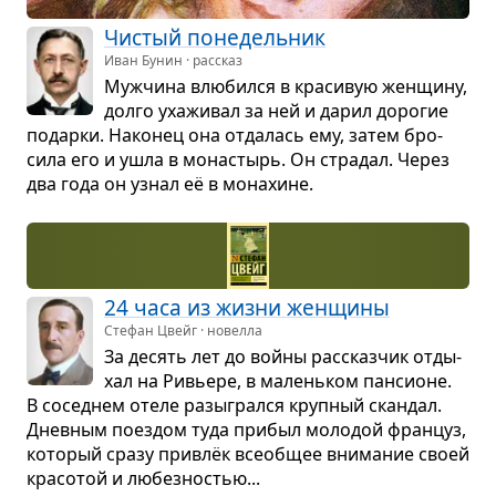
Чистый поне­дель­ник
Иван Бунин · рассказ
Муж­чина влю­бился в кра­си­вую жен­щину,
долго уха­жи­вал за ней и дарил доро­гие
подарки. Нако­нец она отда­лась ему, затем бро­
сила его и ушла в мона­стырь. Он стра­дал. Через
два года он узнал её в мона­хине.
24 часа из жизни жен­щины
Стефан Цвейг · новелла
За десять лет до войны рас­сказ­чик отды­
хал на Ривьере, в малень­ком пан­си­оне.
В сосед­нем отеле разы­грался круп­ный скан­дал.
Днев­ным поез­дом туда при­был моло­дой фран­цуз,
кото­рый сразу при­влёк все­об­щее вни­ма­ние своей
кра­со­той и любез­но­стью...