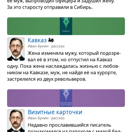
её муж, выпро­во­дил офи­цера и заду­шил жену.
За это ста­ро­сту отпра­вили в Сибирь.
Кав­каз
🚂
Иван Бунин · рассказ
Жена изме­няла мужу, кото­рый подо­зре­
вал её в этом, но отпу­стил на Кав­каз
одну. Пока жена насла­жда­лась жиз­нью с любов­
ни­ком на Кав­казе, муж, не найдя её на курорте,
застре­лился из двух револь­ве­ров.
Визит­ные кар­точки
Иван Бунин · рассказ
Недавно про­сла­вив­шийся писа­тель
позна­ко­мился на паро­ходе с милой бед­