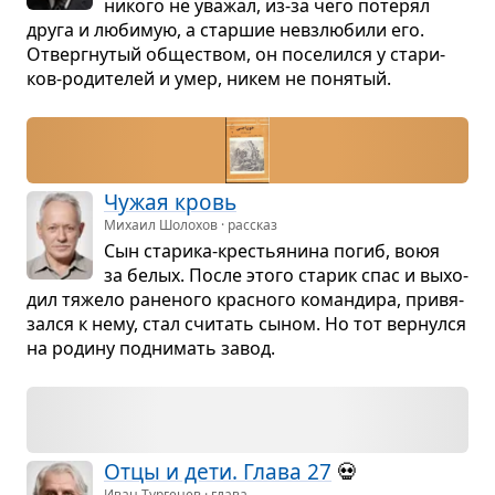
никого не ува­жал, из-за чего поте­рял
друга и люби­мую, а стар­шие невзлю­били его.
Отверг­ну­тый обще­ством, он посе­лился у ста­ри­
ков-роди­те­лей и умер, никем не поня­тый.
Чужая кровь
Михаил Шолохов · рассказ
Сын ста­рика-кре­стья­нина погиб, воюя
за белых. После этого ста­рик спас и выхо­
дил тяжело ране­ного крас­ного коман­дира, при­вя­
зался к нему, стал счи­тать сыном. Но тот вер­нулся
на родину под­ни­мать завод.
Отцы и дети. Глава 27
💀
Иван Тургенев · глава