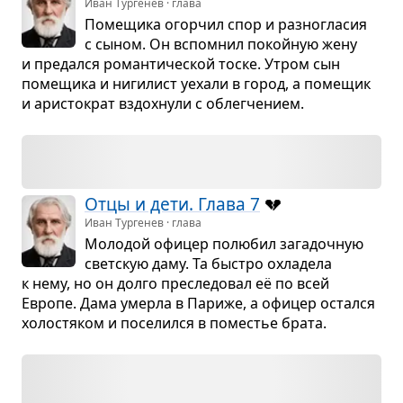
Иван Тургенев · глава
Поме­щика огор­чил спор и раз­но­гла­сия
с сыном. Он вспо­мнил покой­ную жену
и пре­дался роман­ти­че­ской тоске. Утром сын
поме­щика и ниги­лист уехали в город, а поме­щик
и ари­сто­крат вздох­нули с облег­че­нием.
Отцы и дети. Глава 7
💔
Иван Тургенев · глава
Моло­дой офи­цер полю­бил зага­доч­ную
свет­скую даму. Та быстро охла­дела
к нему, но он долго пре­сле­до­вал её по всей
Европе. Дама умерла в Париже, а офи­цер остался
холо­стя­ком и посе­лился в поме­стье брата.