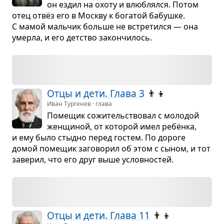
он ездил на охоту и влюб­лялся. Потом
отец отвёз его в Москву к бога­той бабушке.
С мамой маль­чик больше не встре­тился — она
умерла, и его дет­ство закон­чи­лось.
Отцы и дети. Глава 3
👨‍👦
Иван Тургенев · глава
Поме­щик сожи­тель­ство­вал с моло­дой
жен­щи­ной, от кото­рой имел ребёнка,
и ему было стыдно перед гостем. По дороге
домой поме­щик заго­во­рил об этом с сыном, и тот
заве­рил, что его друг выше услов­но­стей.
Отцы и дети. Глава 11
👨‍👦