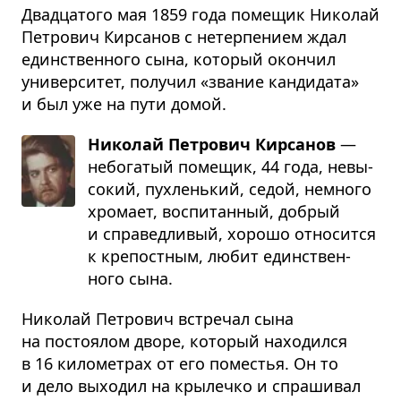
Двадцатого мая 1859 года помещик Николай
Петрович Кирсанов с нетерпением ждал
единственного сына, который окончил
университет, получил «звание кандидата»
и был уже на пути домой.
Николай Петрович Кирсанов
—
небо­га­тый поме­щик, 44 года, невы­
со­кий, пух­лень­кий, седой, немного
хро­мает, вос­пи­тан­ный, добрый
и спра­вед­ли­вый, хорошо отно­сится
к кре­пост­ным, любит един­ствен­
ного сына.
Николай Петрович встречал сына
на постоялом дворе, который находился
в 16 километрах от его поместья. Он то
и дело выходил на крылечко и спрашивал