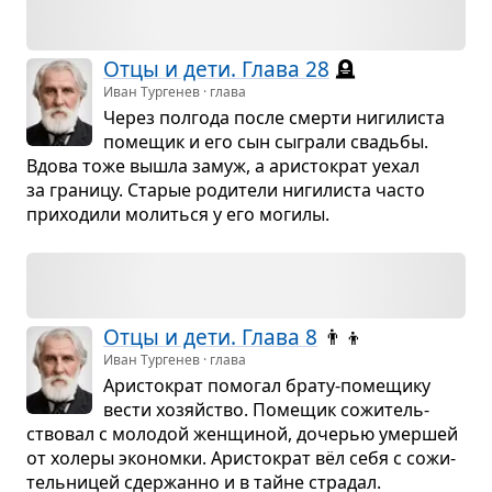
Отцы и дети. Глава 28
🪦
Иван Тургенев · глава
Через пол­года после смерти ниги­ли­ста
поме­щик и его сын сыграли сва­дьбы.
Вдова тоже вышла замуж, а ари­сто­крат уехал
за гра­ницу. Ста­рые роди­тели ниги­ли­ста часто
при­хо­дили молиться у его могилы.
Отцы и дети. Глава 8
👨‍👦
Иван Тургенев · глава
Ари­сто­крат помо­гал брату-поме­щику
вести хозяйство. Поме­щик сожи­тель­
ство­вал с моло­дой жен­щи­ной, доче­рью умер­шей
от холеры эко­номки. Ари­сто­крат вёл себя с сожи­
тель­ни­цей сдер­жанно и в тайне стра­дал.