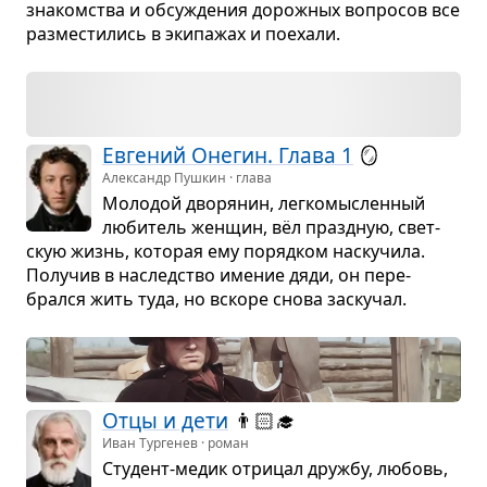
зна­ком­ства и обсу­жде­ния дорож­ных вопро­сов все
раз­ме­сти­лись в эки­па­жах и поехали.
Евге­ний Оне­гин. Глава 1
🪞
Александр Пушкин · глава
Моло­дой дво­ря­нин, лег­ко­мыс­лен­ный
люби­тель жен­щин, вёл празд­ную, свет­
скую жизнь, кото­рая ему поряд­ком наску­чила.
Полу­чив в наслед­ство име­ние дяди, он пере­
брался жить туда, но вскоре снова заску­чал.
Отцы и дети
👨🏻‍🎓
Иван Тургенев · роман
Сту­дент-медик отри­цал дружбу, любовь,