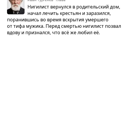
Ниги­лист вер­нулся в роди­тель­ский дом,
начал лечить кре­стьян и зара­зился,
пора­нив­шись во время вскры­тия умер­шего
от тифа мужика. Перед смер­тью ниги­лист позвал
вдову и при­знался, что всё же любил её.
Отцы и дети. Глава 21
👨‍👦
Иван Тургенев · глава
Ниги­лист про­го­стил у пожи­лых роди­те­
лей 3 дня. Роди­тели пыта­лись раз­влечь
сына и его друга, но ниги­ли­ста начала тяго­тить
их любовь. Он заску­чал, чуть не под­рался с дру­
гом и уехал, рас­строив роди­те­лей.