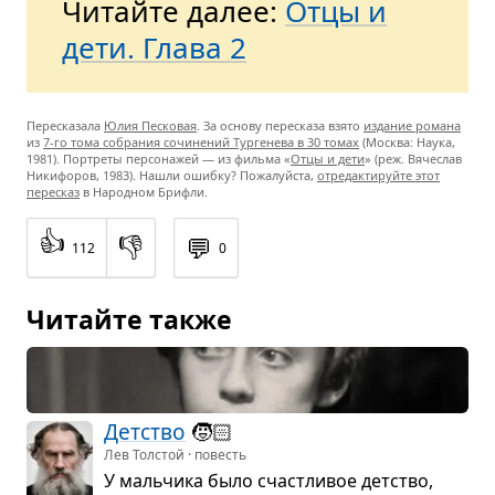
Читайте далее:
Отцы и
дети. Глава 2
Пересказала
Юлия Песковая
. За основу пересказа взято
издание романа
из
7-го тома собрания сочинений Тургенева в 30 томах
(Москва: Наука,
1981). Портреты персонажей — из фильма «
Отцы и дети
» (реж. Вячеслав
Никифоров, 1983). Нашли ошибку? Пожалуйста,
отредактируйте этот
пересказ
в Народном Брифли.
👍
👎
💬
112
0
Читайте также
Дет­ство
🧒🏻
Лев Толстой · повесть
У маль­чика было счаст­ли­вое дет­ство,