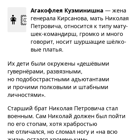
Агакофлея Кузминишна
— жена
👩🏻
гене­рала Кир­са­нова, мать Нико­лая
Пет­ро­вича, отно­сится к типу мату­
шек-коман­дирш, громко и много
гово­рит, носит шур­ша­щие шёл­ко­
вые пла­тья.
Их дети были окружены «дешёвыми
гувернёрами, развязными,
но подобострастными адъютантами
и прочими полковыми и штабными
личностями».
Старший брат Николая Петровича стал
военным. Сам Николай должен был пойти
по его стопам, хотя храбростью
не отличался, но сломал ногу и «на всю
жизнь остался хроменьким».