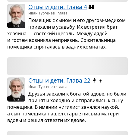
Отцы и дети. Глава 4
🏰
Иван Тургенев · глава
Поме­щик с сыном и его дру­гом-меди­ком
при­е­хали в усадьбу. Их встре­тил брат
хозя­ина — свет­ский щёголь. Между дядей
и гостем воз­никла непри­язнь. Сожи­тель­ница
поме­щика спря­та­лась в зад­них ком­на­тах.
Отцы и дети. Глава 22
👨‍👦
Иван Тургенев · глава
Дру­зья заехали к бога­той вдове, но были
при­няты холодно и отпра­ви­лись к сыну
поме­щика. В име­нии ниги­лист занялся нау­кой,
а сын поме­щика нашёл ста­рые письма матери
вдовы и решил отвезти их вдове.