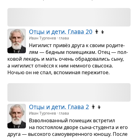
Отцы и дети. Глава 20
👨‍👦
Иван Тургенев · глава
Ниги­лист привёз друга к своим роди­те­
лям — бед­ным поме­щи­кам. Отец — пол­
ко­вой лекарь и мать очень обра­до­ва­лись сыну,
а ниги­лист отнёсся к ним немного свы­сока.
Ночью он не спал, вспо­ми­ная пере­жи­тое.
Отцы и дети. Глава 2
👨‍👦
Иван Тургенев · глава
Взвол­но­ван­ный поме­щик встре­тил
на посто­я­лом дворе сына-сту­дента и его
друга — высо­кого само­уве­рен­ного юношу. После