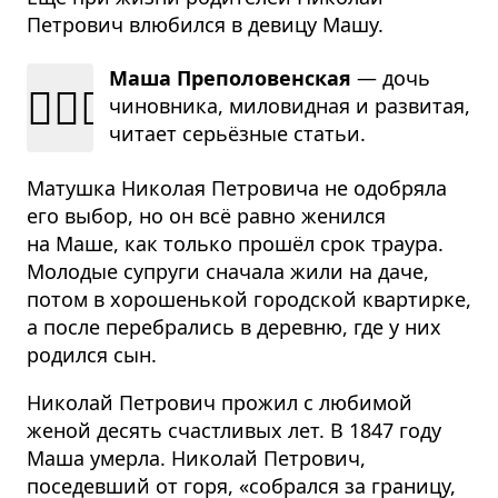
Петрович влюбился в девицу Машу.
Маша Преполовенская
— дочь
👱🏻‍♀️
чинов­ника, мило­вид­ная и раз­ви­тая,
читает серьёз­ные ста­тьи.
Матушка Николая Петровича не одобряла
его выбор, но он всё равно женился
на Маше, как только прошёл срок траура.
Молодые супруги сначала жили на даче,
потом в хорошенькой городской квартирке,
а после перебрались в деревню, где у них
родился сын.
Николай Петрович прожил с любимой
женой десять счастливых лет. В 1847 году
Маша умерла. Николай Петрович,
поседевший от горя, «собрался за границу,