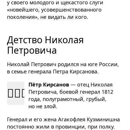
у своего молодого и щекастого слуги
«новейшего, усовершенствованного
поколения», не видать ли кого.
Детство Николая
Петровича
Николай Петрович родился на юге России,
в семье генерала Петра Кирсанова.
Пётр Кирсанов
— отец Нико­лая
💂🏻‍♂️
Пет­ро­вича, бое­вой гене­рал 1812
года, полу­гра­мот­ный, гру­бый,
но не злой.
Генерал и его жена Агакофлея Кузминишна
постоянно жили в провинции, при полку.