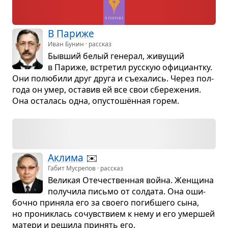
В Париже
Иван Бунин · рассказ
Быв­ший белый гене­рал, живу­щий
в Париже, встре­тил рус­скую офи­ци­антку.
Они полю­били друг друга и съе­ха­лись. Через пол­
года он умер, оста­вив ей все свои сбе­ре­же­ния.
Она оста­лась одна, опу­стошён­ная горем.
Аклима
✉️
Габит Мусрепов · рассказ
Вели­кая Оте­че­ствен­ная война. Жен­щина
полу­чила письмо от сол­дата. Она оши­
бочно при­няла его за сво­его погиб­шего сына,
но про­ни­клась сочув­ствием к нему и его умер­шей
матери и решила при­нять его.