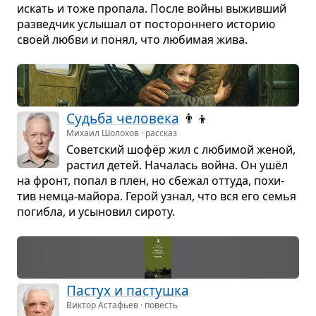
искать и тоже про­пала. После войны выжив­ший
раз­вед­чик услы­шал от посто­рон­него исто­рию
своей любви и понял, что люби­мая жива.
Судьба чело­века
👨‍👦
Михаил Шолохов · рассказ
Совет­ский шофёр жил с люби­мой женой,
рас­тил детей. Нача­лась война. Он ушёл
на фронт, попал в плен, но сбе­жал оттуда, похи­
тив немца-май­ора. Герой узнал, что вся его семья
погибла, и усы­но­вил сироту.
Пастух и пастушка
Виктор Астафьев · повесть