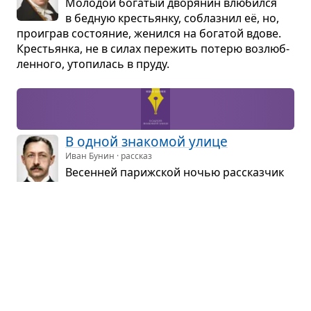
Моло­дой бога­тый дво­ря­нин влю­бился
в бед­ную кре­стьянку, соблаз­нил её, но,
про­играв состо­я­ние, женился на бога­той вдове.
Кре­стьянка, не в силах пере­жить потерю воз­люб­
лен­ного, уто­пи­лась в пруду.
В одной зна­ко­мой улице
Иван Бунин · рассказ
Весен­ней париж­ской ночью рас­сказ­чик
вспо­ми­нал свою москов­скую моло­дость,
влю­блён­ность в сту­дентку, их ноч­ные встречи.
Потом она вер­ну­лась домой, он обе­щал при­е­
хать, и с тех пор больше её не видел.
Хоро­шим людям — доброе утро!