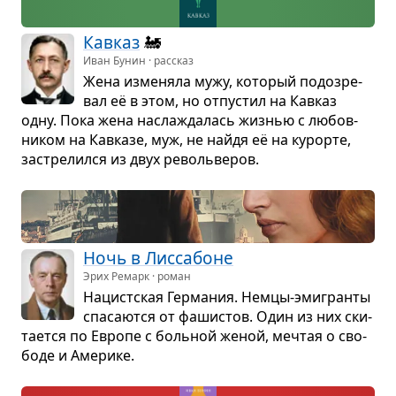
Кав­каз
🚂
Иван Бунин · рассказ
Жена изме­няла мужу, кото­рый подо­зре­
вал её в этом, но отпу­стил на Кав­каз
одну. Пока жена насла­жда­лась жиз­нью с любов­
ни­ком на Кав­казе, муж, не найдя её на курорте,
застре­лился из двух револь­ве­ров.
Ночь в Лис­са­боне
Эрих Ремарк · роман
Нацист­ская Гер­ма­ния. Немцы-эми­гранты
спа­са­ются от фаши­стов. Один из них ски­
та­ется по Европе с боль­ной женой, меч­тая о сво­
боде и Аме­рике.