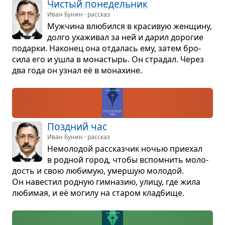
Чистый поне­дель­ник
Иван Бунин · рассказ
Муж­чина влю­бился в кра­си­вую жен­щину,
долго уха­жи­вал за ней и дарил доро­гие
подарки. Нако­нец она отда­лась ему, затем бро­
сила его и ушла в мона­стырь. Он стра­дал. Через
два года он узнал её в мона­хине.
Позд­ний час
Иван Бунин · рассказ
Немо­ло­дой рас­сказ­чик ночью при­е­хал
в род­ной город, чтобы вспо­мнить моло­
дость и свою люби­мую, умер­шую моло­дой.
Он наве­стил род­ную гим­на­зию, улицу, где жила
люби­мая, и её могилу на ста­ром клад­бище.