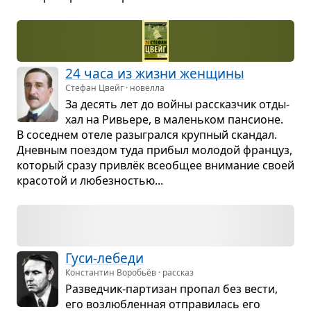
24 часа из жизни жен­щины
Стефан Цвейг · новелла
За десять лет до войны рас­сказ­чик отды­
хал на Ривьере, в малень­ком пан­си­оне.
В сосед­нем отеле разы­грался круп­ный скан­дал.
Днев­ным поез­дом туда при­был моло­дой фран­цуз,
кото­рый сразу при­влёк все­об­щее вни­ма­ние своей
кра­со­той и любез­но­стью...
Гуси-лебеди
Константин Воробьёв · рассказ
Раз­вед­чик-пар­ти­зан про­пал без вести,
его воз­люб­лен­ная отпра­ви­лась его