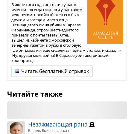
В июне того года он гостил у нас в
имении – всегда считался у нас своим
человеком: покойный отец его был
другом и соседом моего отца.
Пятнадцатого июня убили в Сараеве
Фердинанда. Утром шестнадцатого
привезли с почты газеты. Отец
вышел из кабинета с московской
вечерней газетой в руках в столовую,
где он, мама и я еще сидели за чайным столом, и сказал: –
Ну, друзья мои, война! В Сараеве убит австрийский
кронпринц...
Читать бесплатный отрывок
Читайте также
Неза­жи­ва­ю­щая рана
🪦
Василь Быков · рассказ