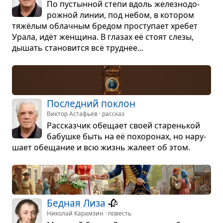
По пустын­ной степи вдоль желез­но­до­
рож­ной линии, под небом, в кото­ром
тяжёлым облач­ным бре­дом про­сту­пает хре­бет
Урала, идёт жен­щина. В гла­зах её стоят слезы,
дышать ста­но­вится всё труд­нее...
Послед­ний поклон
Виктор Астафьев · рассказ
Рас­сказ­чик обе­щает своей ста­рень­кой
бабушке быть на её похо­ро­нах, но нару­
шает обе­ща­ние и всю жизнь жалеет об этом.
Бед­ная Лиза
🥀
Николай Карамзин · повесть