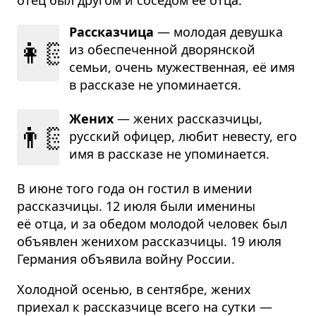
Рассказчица
— молодая девушка
👩🏻
из обес­пе­ченной дворян­ской
семьи, очень муже­ственная, её имя
в рассказе не упоми­на­ется.
Жених
— жених рассказ­чицы,
👨🏻
русский офицер, любит невесту, его
имя в рассказе не упоми­на­ется.
В июне того года он гостил в имении
рассказчицы. 12 июля были именины
её отца, и за обедом молодой человек был
объявлен женихом рассказчицы. 19 июля
Германия объявила войну России.
Холодной осенью, в сентябре, жених
приехал к рассказчице всего на сутки —