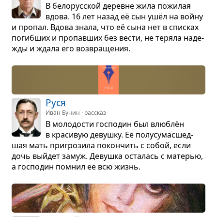
В бело­рус­ской деревне жила пожи­лая
вдова. 16 лет назад её сын ушёл на войну
и про­пал. Вдова знала, что её сына нет в спис­ках
погиб­ших и про­пав­ших без вести, не теряла наде­
жды и ждала его воз­вра­ще­ния.
Руся
Иван Бунин · рассказ
В моло­до­сти гос­по­дин был влю­блён
в кра­си­вую девушку. Её полу­су­ма­с­шед­
шая мать при­гро­зила покон­чить с собой, если
дочь выйдет замуж. Девушка оста­лась с мате­рью,
а гос­по­дин помнил её всю жизнь.