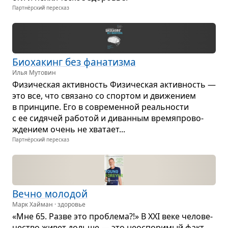
Партнёрский пересказ
Био­ха­кинг без фана­тизма
Илья Мутовин
Физи­че­ская актив­ность Физи­че­ская актив­ность —
это все, что свя­зано со спор­том и дви­же­нием
в прин­ципе. Его в совре­мен­ной реаль­но­сти
с ее сидя­чей рабо­той и диван­ным вре­мя­про­во­
жде­нием очень не хва­тает...
Партнёрский пересказ
Вечно моло­дой
Марк Хайман · здоровье
«Мне 65. Разве это про­блема?!» В XXI веке чело­ве­
че­ство живет дольше — это неоспо­ри­мый факт.