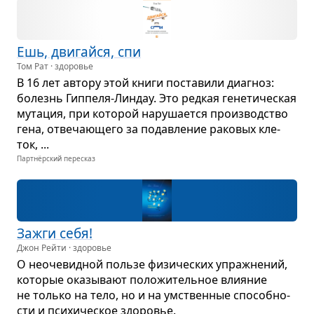
Ешь, дви­гайся, спи
Том Рат · здоровье
В 16 лет автору этой книги поста­вили диа­гноз:
болезнь Гип­пеля-Лин­дау. Это ред­кая гене­ти­че­ская
мута­ция, при кото­рой нару­ша­ется про­из­вод­ство
гена, отве­ча­ю­щего за подав­ле­ние рако­вых кле­
ток, ...
Партнёрский пересказ
Зажги себя!
Джон Рейти · здоровье
О неоче­вид­ной пользе физи­че­ских упраж­не­ний,
кото­рые ока­зы­вают поло­жи­тель­ное вли­я­ние
не только на тело, но и на умствен­ные спо­соб­но­
сти и пси­хи­че­ское здо­ро­вье.