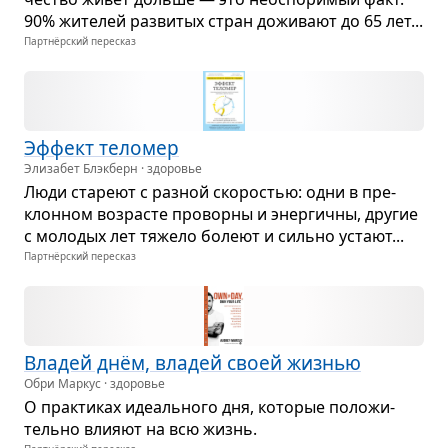
90% жите­лей раз­ви­тых стран дожи­вают до 65 лет...
Партнёрский пересказ
Эффект тело­мер
Элизабет Блэкберн · здоровье
Люди ста­реют с раз­ной ско­ро­стью: одни в пре­
клон­ном воз­ра­сте про­ворны и энер­гичны, дру­гие
с моло­дых лет тяжело болеют и сильно устают...
Партнёрский пересказ
Вла­дей днём, вла­дей своей жиз­нью
Обри Маркус · здоровье
О прак­ти­ках иде­аль­ного дня, кото­рые поло­жи­
тельно вли­яют на всю жизнь.