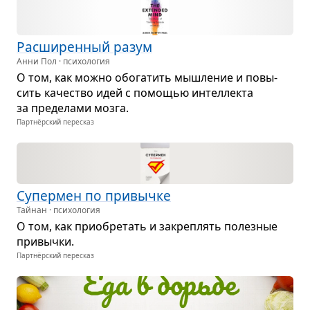
Рас­ши­рен­ный разум
Анни Пол · психология
О том, как можно обо­га­тить мыш­ле­ние и повы­
сить каче­ство идей с помо­щью интел­лекта
за пре­де­лами мозга.
Партнёрский пересказ
Супер­мен по при­вычке
Тайнан · психология
О том, как при­об­ре­тать и закреп­лять полез­ные
при­вычки.
Партнёрский пересказ