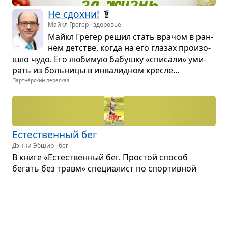
Не сдохни!
🥬
Майкл Грегер · здоровье
Майкл Гре­гер решил стать вра­чом в ран­
нем дет­стве, когда на его гла­зах про­изо­
шло чудо. Его люби­мую бабушку «спи­сали» уми­
рать из боль­ницы в инва­лид­ном кре­сле...
Партнёрский пересказ
Есте­ствен­ный бег
Дэнни Эбшир · бег
В книге «Есте­ствен­ный бег. Про­стой спо­соб
бегать без травм» спе­ци­а­лист по спор­тив­ной
обуви, cоосно­ва­тель ком­па­нии Newton Running,
Дэнни Эбшир пред­став­ляет свою кон­цеп­цию есте­
ствен­ного бега — тех­ники, поз­во­ля­ю­щей бегать
легко, без боли и травм...
Партнёрский пересказ