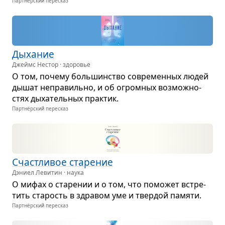
Партнёрский пересказ
Дыха­ние
Джеймс Нестор · здоровье
О том, почему боль­шин­ство совре­мен­ных людей
дышат непра­вильно, и об огром­ных воз­мож­но­
стях дыха­тель­ных прак­тик.
Партнёрский пересказ
Счаст­ли­вое ста­ре­ние
Дэниел Левитин · наука
О мифах о ста­ре­нии и о том, что помо­жет встре­
тить ста­рость в здра­вом уме и твер­дой памяти.
Партнёрский пересказ