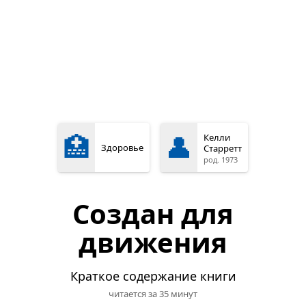
🏥
👤
Келли
Здоровье
Старретт
род. 1973
Создан для
движения
Краткое содержание книги
читается за 35 минут