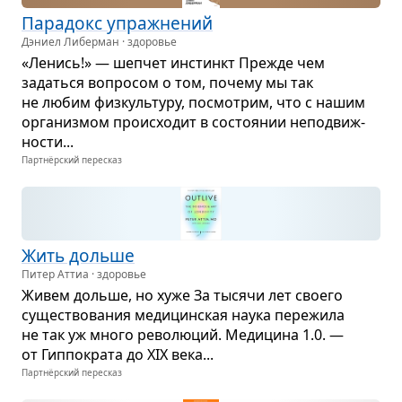
Пара­докс упраж­не­ний
Дэниел Либерман · здоровье
«Ленись!» — шеп­чет инстинкт Прежде чем
задаться вопро­сом о том, почему мы так
не любим физ­куль­туру, посмот­рим, что с нашим
орга­низ­мом про­ис­хо­дит в состо­я­нии непо­движ­
но­сти...
Партнёрский пересказ
Жить дольше
Питер Аттиа · здоровье
Живем дольше, но хуже За тысячи лет сво­его
суще­ство­ва­ния меди­цин­ская наука пере­жила
не так уж много рево­лю­ций. Меди­цина 1.0. —
от Гип­по­крата до XIX века...
Партнёрский пересказ