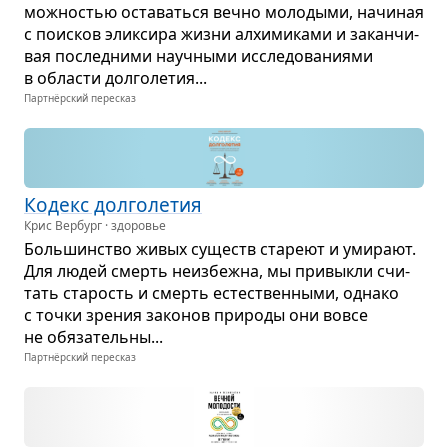
мож­но­стью оста­ваться вечно моло­дыми, начи­ная
с поис­ков элик­сира жизни алхи­ми­ками и закан­чи­
вая послед­ними науч­ными иссле­до­ва­ни­ями
в обла­сти дол­го­ле­тия...
Партнёрский пересказ
Кодекс дол­го­ле­тия
Крис Вербург · здоровье
Боль­шин­ство живых существ ста­реют и уми­рают.
Для людей смерть неиз­бежна, мы при­выкли счи­
тать ста­рость и смерть есте­ствен­ными, однако
с точки зре­ния зако­нов при­роды они вовсе
не обя­за­тельны...
Партнёрский пересказ