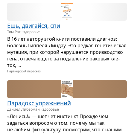
Ешь, дви­гайся, спи
Том Рат · здоровье
В 16 лет автору этой книги поста­вили диа­гноз:
болезнь Гип­пеля-Лин­дау. Это ред­кая гене­ти­че­ская
мута­ция, при кото­рой нару­ша­ется про­из­вод­ство
гена, отве­ча­ю­щего за подав­ле­ние рако­вых кле­
ток, ...
Партнёрский пересказ
Пара­докс упраж­не­ний
Дэниел Либерман · здоровье
«Ленись!» — шеп­чет инстинкт Прежде чем
задаться вопро­сом о том, почему мы так
не любим физ­куль­туру, посмот­рим, что с нашим