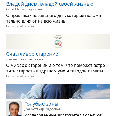
Вла­дей днём, вла­дей своей жиз­нью
Обри Маркус · здоровье
О прак­ти­ках иде­аль­ного дня, кото­рые поло­жи­
тельно вли­яют на всю жизнь.
Партнёрский пересказ
Счаст­ли­вое ста­ре­ние
Дэниел Левитин · наука
О мифах о ста­ре­нии и о том, что помо­жет встре­
тить ста­рость в здра­вом уме и твер­дой памяти.
Партнёрский пересказ
Голу­бые зоны
Дэн Бюттнер · здоровье
Иссле­до­ван­ные дол­го­жи­тели сле­дуют