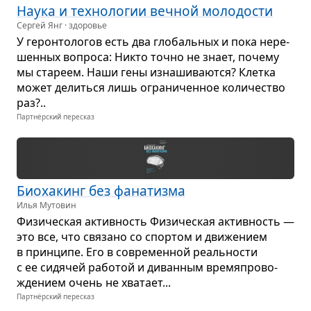
Наука и тех­но­ло­гии веч­ной моло­до­сти
Сергей Янг · здоровье
У герон­то­ло­гов есть два гло­баль­ных и пока нере­
шен­ных вопроса: Никто точно не знает, почему
мы ста­реем. Наши гены изна­ши­ва­ются? Клетка
может делиться лишь огра­ни­чен­ное коли­че­ство
раз?..
Партнёрский пересказ
Био­ха­кинг без фана­тизма
Илья Мутовин
Физи­че­ская актив­ность Физи­че­ская актив­ность —
это все, что свя­зано со спор­том и дви­же­нием
в прин­ципе. Его в совре­мен­ной реаль­но­сти
с ее сидя­чей рабо­той и диван­ным вре­мя­про­во­
жде­нием очень не хва­тает...
Партнёрский пересказ