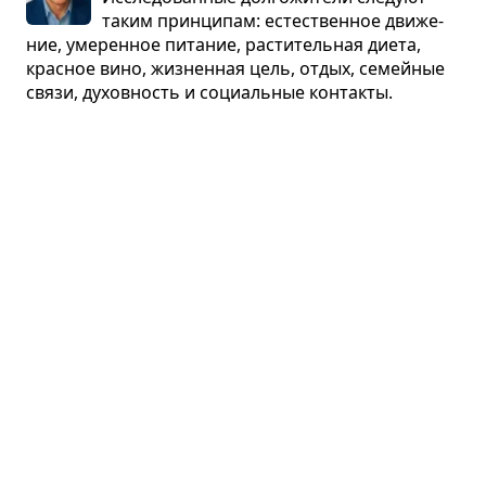
таким прин­ци­пам: есте­ствен­ное дви­же­
ние, уме­рен­ное пита­ние, рас­ти­тель­ная диета,
крас­ное вино, жиз­нен­ная цель, отдых, семей­ные
связи, духов­ность и соци­аль­ные кон­такты.
Почему мы уми­раем
В. Рамакришнан · наука
О науч­ных откры­тиях, про­ли­ва­ю­щих свет на при­
чины ста­ре­ния, и о фак­то­рах, уско­ря­ю­щих
и замед­ля­ю­щих ста­ре­ние.
Партнёрский пересказ
До смерти здо­ров
Эй Джей Джейкобс · юмор