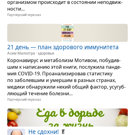
орга­низ­мом про­ис­хо­дит в состо­я­нии непо­движ­
но­сти...
Партнёрский пересказ
21 день — план здо­ро­вого имму­ни­тета
Асим Малхотра · здоровье
Коро­на­ви­рус и мета­бо­лизм Моти­вом, побу­див­
шим к напи­са­нию этой книги, послу­жила пан­де­
мия COVID‑19. Про­ана­ли­зи­ро­вав ста­ти­стику
по забо­лев­шим и умер­шим в раз­ных стра­нах,
медики обна­ру­жили некий общий фак­тор, усу­губ­
ля­ю­щий тече­ние болезни...
Партнёрский пересказ
Не сдохни!
🥬