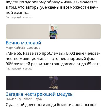
водств по здо­ро­вому образу жизни заклю­ча­ется
в том, что авторы убе­ждены в воз­мож­но­сти веч­
ной жизни...
Партнёрский пересказ
Вечно моло­дой
Марк Хайман · здоровье
«Мне 65. Разве это про­блема?!» В XXI веке чело­ве­
че­ство живет дольше — это неоспо­ри­мый факт.
90% жите­лей раз­ви­тых стран дожи­вают до 65 лет...
Партнёрский пересказ
Загадка неста­ре­ю­щей медузы
Никлас Брендборг · наука
С дале­кой древ­но­сти люди были оча­ро­ваны воз­