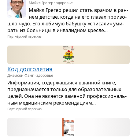
Майкл Грегер · здоровье
Майкл Гре­гер решил стать вра­чом в ран­
нем дет­стве, когда на его гла­зах про­изо­
шло чудо. Его люби­мую бабушку «спи­сали» уми­
рать из боль­ницы в инва­лид­ном кре­сле...
Партнёрский пересказ
Код дол­го­ле­тия
Джейсон Фанг · здоровье
Инфор­ма­ция, содер­жа­ща­яся в дан­ной книге,
пред­на­зна­ча­ется только для обра­зо­ва­тель­ных
целей. Она не явля­ется заме­ной про­фес­си­о­наль­
ным меди­цин­ским реко­мен­да­циям...
Партнёрский пересказ