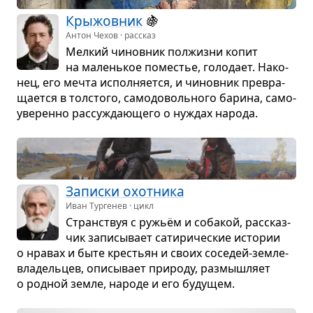
Кры­жов­ник
🍇
Антон Чехов · рассказ
Мел­кий чинов­ник пол­жизни копит
на малень­кое поме­стье, голо­дает. Нако­
нец, его мечта испол­ня­ется, и чинов­ник пре­вра­
ща­ется в тол­стого, само­до­воль­ного барина, само­
уве­ренно рас­су­жда­ю­щего о нуждах народа.
Записки охот­ника
Иван Тургенев · цикл
Стран­ствуя с ружьём и соба­кой, рас­сказ­
чик запи­сы­вает сати­ри­че­ские исто­рии
о нра­вах и быте кре­стьян и своих сосе­дей-зем­ле­
вла­дель­цев, опи­сы­вает при­роду, раз­мыш­ляет
о род­ной земле, народе и его буду­щем.