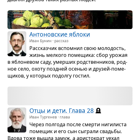
Анто­нов­ские яблоки
Иван Бунин · рассказ
Рас­сказ­чик вспо­мнил свою моло­дость,
жизнь мел­кого поме­щика: сбор уро­жая
в ябло­не­вом саду, умер­ших род­ствен­ни­ков, род­
ное село, охоту позд­ней осе­нью и дру­зей-поме­
щи­ков, у кото­рых подолгу гостил.
Отцы и дети. Глава 28
🪦
Иван Тургенев · глава
Через пол­года после смерти ниги­ли­ста
поме­щик и его сын сыграли сва­дьбы.
Вдова тоже вышла замуж, а ари­сто­крат уехал