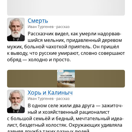
Смерть
Иван Тургенев · рассказ
Рас­сказ­чик видел, как умерли надо­рвав­
шийся мель­ник, при­дав­лен­ный дере­вом
мужик, боль­ной чахот­кой при­я­тель. Он пришёл
к выводу, что рус­ские уми­рают, словно совер­шают
обряд — холодно и про­сто.
Хорь и Кали­ныч
Иван Тургенев · рассказ
В одном селе жили два друга — зажи­точ­
ный и хозяйствен­ный раци­о­на­лист
с боль­шой семьёй и бед­ный, меч­та­тель­ный иде­а­
лист, без­дет­ный холо­стяк. Окру­жа­ю­щих удив­ляла
дав­няя дружба таких раз­ных людей.