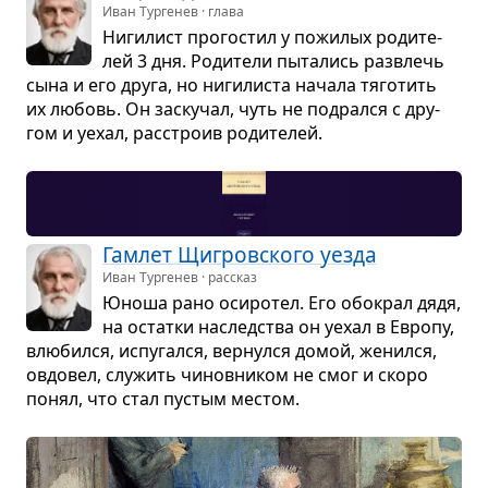
Иван Тургенев · глава
Ниги­лист про­го­стил у пожи­лых роди­те­
лей 3 дня. Роди­тели пыта­лись раз­влечь
сына и его друга, но ниги­ли­ста начала тяго­тить
их любовь. Он заску­чал, чуть не под­рался с дру­
гом и уехал, рас­строив роди­те­лей.
Гам­лет Щигров­ского уезда
Иван Тургенев · рассказ
Юноша рано оси­ро­тел. Его обо­крал дядя,
на остатки наслед­ства он уехал в Европу,
влю­бился, испу­гался, вер­нулся домой, женился,
овдо­вел, слу­жить чинов­ни­ком не смог и скоро
понял, что стал пустым местом.