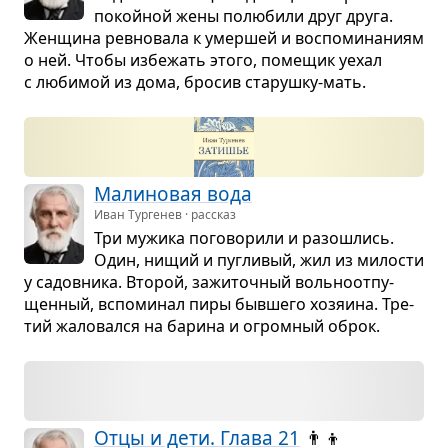
покой­ной жены полю­били друг друга.
Жен­щина рев­но­вала к умер­шей и вос­по­ми­на­ниям
о ней. Чтобы избе­жать этого, поме­щик уехал
с люби­мой из дома, бро­сив ста­рушку-мать.
Мали­но­вая вода
Иван Тургенев · рассказ
Три мужика пого­во­рили и разо­шлись.
Один, нищий и пуг­ли­вый, жил из мило­сти
у садов­ника. Вто­рой, зажи­точ­ный воль­но­от­пу­
щен­ный, вспо­ми­нал пиры быв­шего хозя­ина. Тре­
тий жало­вался на барина и огром­ный оброк.
Отцы и дети. Глава 21
👨‍👦