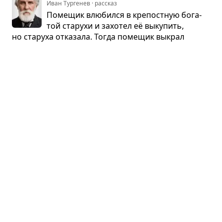
Иван Тургенев · рассказ
Поме­щик влю­бился в кре­пост­ную бога­
той ста­рухи и захо­тел её выку­пить,
но ста­руха отка­зала. Тогда поме­щик выкрал
девушку. Узнав об этом, ста­руха разо­рила поме­
щика, а кре­пост­ная вер­ну­лась к хозяйке.
Отцы и дети. Глава 8
👨‍👦
Иван Тургенев · глава
Ари­сто­крат помо­гал брату-поме­щику
вести хозяйство. Поме­щик сожи­тель­
ство­вал с моло­дой жен­щи­ной, доче­рью умер­шей
от холеры эко­номки. Ари­сто­крат вёл себя с сожи­
тель­ни­цей сдер­жанно и в тайне стра­дал.
Что ещё пересказать?
В первую очередь мы пересказываем то, что просят