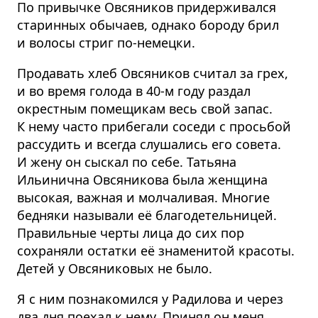
По привычке Овсяников придерживался
старинных обычаев, однако бороду брил
и волосы стриг по-немецки.
Продавать хлеб Овсяников считал за грех,
и во время голода в 40-м году раздал
окрестным помещикам весь свой запас.
К нему часто прибегали соседи с просьбой
рассудить и всегда слушались его совета.
И жену он сыскал по себе. Татьяна
Ильинична Овсяникова была женщина
высокая, важная и молчаливая. Многие
бедняки называли её благоде­тельницей.
Правильные черты лица до сих пор
сохраняли остатки её знаменитой красоты.
Детей у Овсяниковых не было.
Я с ним познакомился у Радилова и через
два дня поехал к нему. Принял он меня