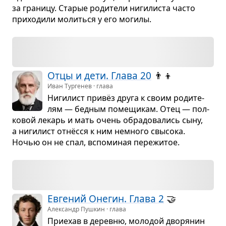
за гра­ницу. Ста­рые роди­тели ниги­ли­ста часто
при­хо­дили молиться у его могилы.
Отцы и дети. Глава 20
👨‍👦
Иван Тургенев · глава
Ниги­лист привёз друга к своим роди­те­
лям — бед­ным поме­щи­кам. Отец — пол­
ко­вой лекарь и мать очень обра­до­ва­лись сыну,
а ниги­лист отнёсся к ним немного свы­сока.
Ночью он не спал, вспо­ми­ная пере­жи­тое.
Евге­ний Оне­гин. Глава 2
🤝
Александр Пушкин · глава
При­е­хав в деревню, моло­дой дво­ря­нин