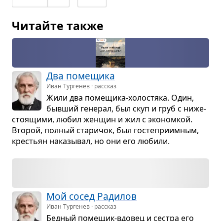
Читайте также
Два поме­щика
Иван Тургенев · рассказ
Жили два поме­щика-холо­стяка. Один,
быв­ший гене­рал, был скуп и груб с ниже­
сто­я­щими, любил жен­щин и жил с эко­ном­кой.
Вто­рой, пол­ный ста­ри­чок, был госте­при­им­ным,
кре­стьян нака­зы­вал, но они его любили.
Мой сосед Ради­лов
Иван Тургенев · рассказ
Бед­ный поме­щик-вдо­вец и сестра его