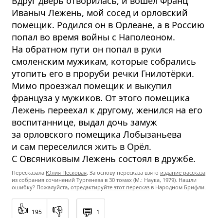
Вдруг дверь отворилась, и вошёл Франц
Иваныч Лежень, мой сосед и орловский
помещик. Родился он в Орлеане, а в Россию
попал во время войны с Наполеоном.
На обратном пути он попал в руки
смоленским мужикам, которые собрались
утопить его в проруби речки Гнилотёрки.
Мимо проезжал помещик и выкупил
француза у мужиков. От этого помещика
Лежень переехал к другому, женился на его
воспитаннице, выдал дочь замуж
за орловского помещика Лобызаньева
и сам переселился жить в Орёл.
С Овсяниковым Лежень состоял в дружбе.
Пересказала
Юлия Песковая
. За основу пересказа взято
издание рассказа
из собрания сочинений Тургенева в 30 томах (М.: Наука, 1979). Нашли
ошибку? Пожалуйста,
отредактируйте этот пересказ
в Народном Брифли.
👍
👎
💬
195
1