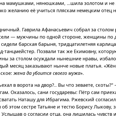
ена мамушками, нянюшками, …шила золотом и не 
ако желанию её учиться пляскам немецким отец н
дничный. Гаврила Афанасьевич собрал за столом
«сели — мужчины по одной стороне, женщины по д
а сидели барская барыня, тридцатилетняя карлиц
д-танцмейстер. Позвали так же Екимовну, котору
ины за столом осуждали нынешние нравы, избал
ждый месяц заказывают нынче новые платья. «Жё
ьское:
жена да убоится своего мужа
».
ъехал в ворота на двор?.. Вы что зеваете, скоты?"
гам. Оказалось, сани государевы: Пётр сам приех
сватать Наташу для Ибрагима. Ржевский согласилс
 об этом сестре Татьяне и тестю Борису Лыкову, 
 Услышав о согласии отца, она лишилась чувств и