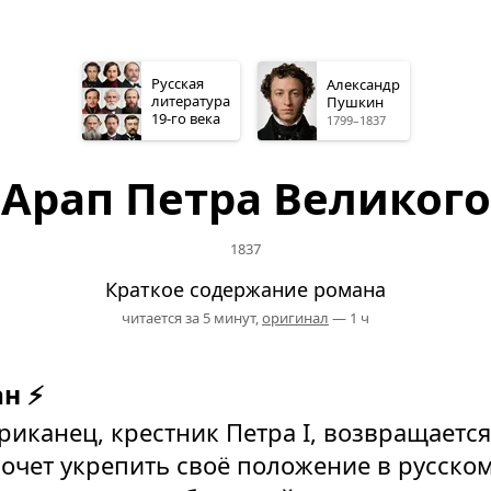
Русская
Александр
литература
Пушкин
19-го
века
1799–1837
Арап Петра Великого
1837
Краткое содержание романа
читается за 5 минут,
оригинал
— 1 ч
н ⚡
иканец, крестник Петра І, возвращаетс
хочет укрепить своё положение в русско