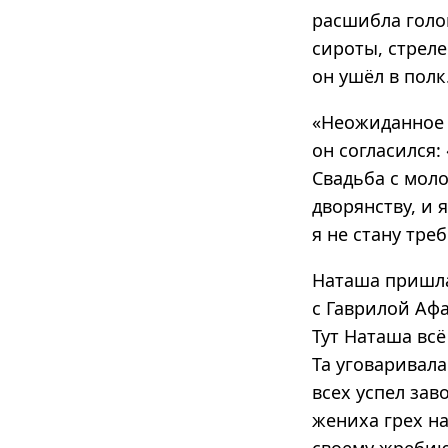
расшибла голов
сироты, стреле
он ушёл в полк
«Неожиданное 
он согласился:
Свадьба с мол
дворянству, и
я не стану тре
Наташа пришла
с Гаврилой Афа
Тут Наташа всё
Та уговаривала
всех успел зав
жениха грех н