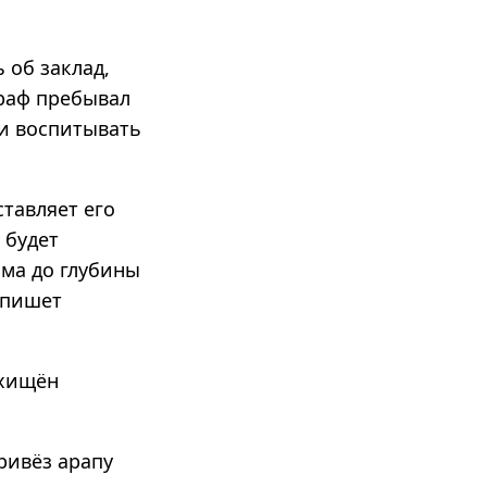
 об заклад,
граф пребывал
ли воспитывать
тавляет его
 будет
има до глубины
 пишет
схищён
ривёз арапу