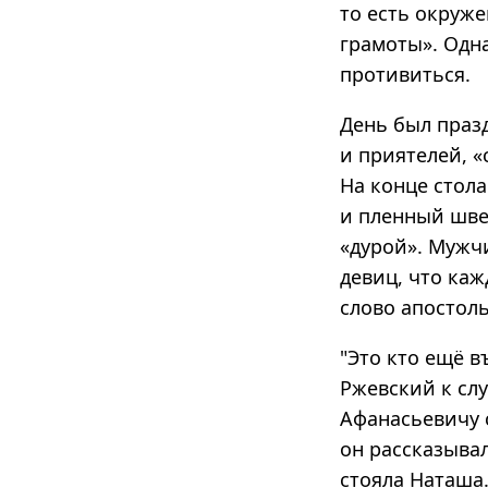
то есть окруж
грамоты». Одн
противиться.
День был праз
и приятелей, 
На конце стол
и пленный шве
«дурой». Мужч
девиц, что ка
слово апостол
"Это кто ещё в
Ржевский к слу
Афанасьевичу 
он рассказывал
стояла Наташа.