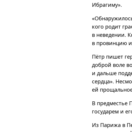
Ибрагиму».
«Обнаружилось
кого родит гра
в неведении. 
в провинцию и
Пётр пишет ге
доброй воле во
и дальше подд
сердца». Несмо
ей прощальное
В предместье 
государем и ег
Из Парижа в П