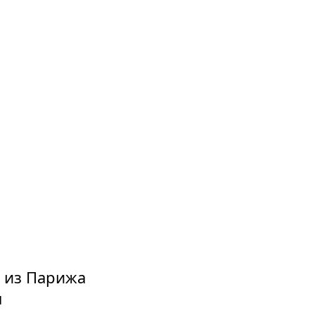
я из Парижа
м