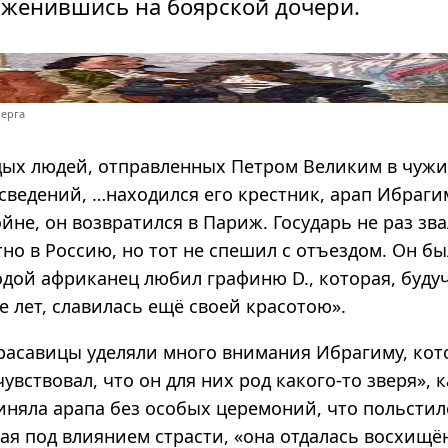
 женившись на боярской дочери.
берга
дых людей, отправленных Петром Великим в чужи
сведений, …находился его крестник, арап Ибраги
йне, он возвратился в Париж. Государь не раз зва
но в Россию, но тот не спешил с отъездом. Он б
одой африканец любил графиню D., которая, буду
е лет, славилась ещё своей красотою».
расавицы уделяли много внимания Ибрагиму, кот
чувствовал, что он для них род какого-то зверя», к
иняла арапа без особых церемоний, что польстил
гая под влиянием страсти, «она отдалась восхищ