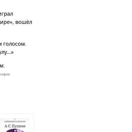
играл
дире», вошёл
м голосом.
улу…»
м.
рифли.