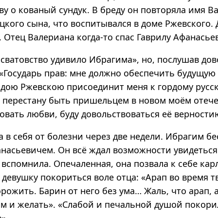
у о кованый сундук. В бреду он повторяла имя В
цкого сына, что воспитывался в доме Ржевского. 
. Отец Валериана когда-то спас Гаврилу Афанасье
сватовство удивило Ибрагима», но, послушав дов
 «Государь прав: мне должно обеспечить будущую
одою Ржевскою присоединит меня к гордому русс
 я перестану быть пришельцем в новом моём отече
бовать любви, буду довольствоваться её верност
 в себя от болезни через две недели. Ибрагим бе
насьевичем. Он всё ждал возможности увидеться 
 вспомнила. Опечаленная, она позвала к себе кар
 девушку покориться воле отца: «Арап во время 
орожить. Барин от него без ума… Жаль, что арап, 
ам и желать». «Слабой и печальной душой покори