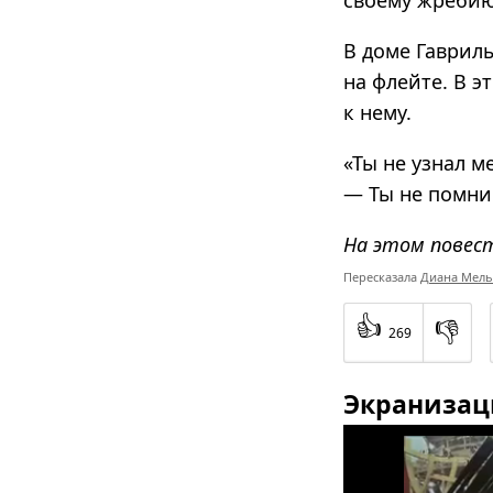
своему жребию
В доме Гаврил
на флейте. В э
к нему.
«Ты не узнал м
— Ты не помни
На этом повес
Пересказала
Диана Мель
👍
👎
269
Экранизац