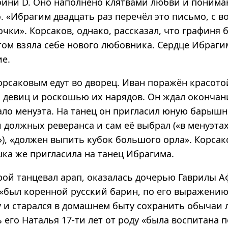
фини D. Оно наполнено клятвами любви и понима
 «Ибрагим двадцать раз перечёл это письмо, с в
чки». Корсаков, однако, рассказал, что графиня 
отом взяла себе нового любовника. Сердце Ибраги
ие.
орсаковым едут во дворец. Иван поражён красото
 девиц и роскошью их нарядов. Он ждал окончан
ло менуэта. На танец он пригласил юную барышню
и должных реверанса и сам её выбрал («в менуэта
»), «должен выпить кубок большого орла». Корса
шка же пригласила на танец Ибрагима.
орой танцевал арап, оказалась дочерью Гаврилы 
 «был коренной русский барин, по его выражению
у и старался в домашнем быту сохранить обычаи
 его Наталья 17-ти лет от роду «была воспитана 