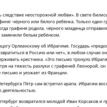
 следствие неосторожной любви». В свете бились
финя: чёрного или белого ребёнка. Только один 
Когда графиня родила, чёрного младенца отправи
 заменили белым ребёнком.
рцогу Орлеанскому об Ибрагиме. Государь «предос
звратиться в Россию или нет», в любом случае он
ерживать крестника. «Это письмо тронуло Ибраг
тря на тяжесть разлуки с графиней Леонорой, он
 письмо и уезжает из Франции.
Петербурга Пётр сам встретил арапа. Ибрагим во
о деятельностью.
етербург возвратился молодой Иван Корсаков и п