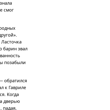
знала
е смог
 родных
ругой».
а Ласточка
ю барин звал
ованность
ны позабыли
 — обратился
ал к Гавриле
я. Когда
за дверью
, падая,