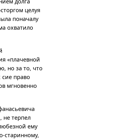
нием долга
осторгом целуя
была поначалу
ма охватило
й
ия «плачевной
, но за то, что
х сие право
ков мгновенно
Афанасьевича
, не терпел
 любезной ему
по-старинному,