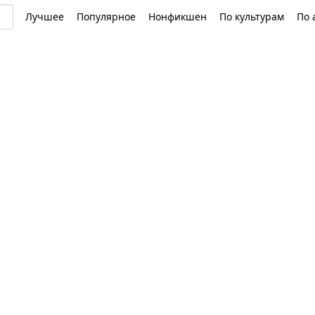
Лучшее
Популярное
Нонфикшен
По культурам
По 