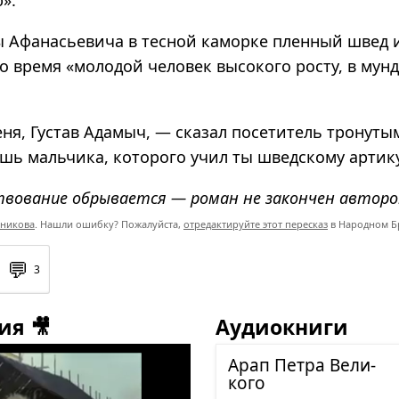
».
ы Афанасьевича в тесной каморке пленный швед 
то время «молодой человек высокого росту, в мун
еня, Густав Адамыч, — сказал посетитель тронуты
шь мальчика, которого учил ты шведскому артик
твование обрывается — роман не закончен авторо
никова
. Нашли ошибку? Пожалуйста,
отредактируйте этот пересказ
в Народном Б
💬
3
ия 🎥
Аудиокниги
Арап Петра Вели­
кого