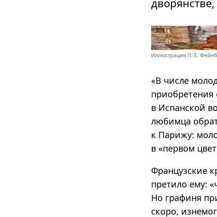
дворянстве,
Иллюстрация Л. Е. Фейн
«В числе моло
приобретения 
в Испанской во
любимца обрат
к Парижу: мол
в «первом цвет
Французские к
претило ему: «
Но графиня пр
скоро, изнемо