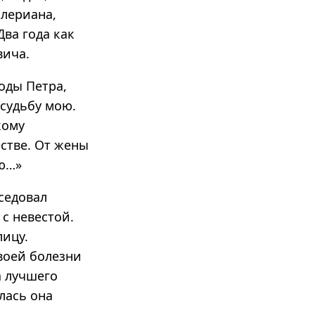
алериана,
Два года как
вича.
оды Петра,
 судьбу мою.
кому
стве. От жены
ию…»
седовал
с невестой.
лицу.
твоей болезни
а лучшего
лась она