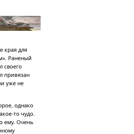
е края для
м». Раненый
л своего
ыл привязан
чи уже не
орое, однако
акое-то чудо.
о ему. Очень
ённому