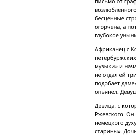
письмо от гра
возлюбленного.
бесценные стро
огорчена, а п
глубокое унын
Африканец с К
петербуржских
музыки» и нача
не отдал ей тр
подобает даме
опьянел. Деву
Девица, с кот
Ржевского. Он
немецкого дух
старины». Дочь