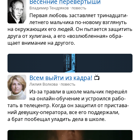
Весен­ние перевёр­тыши
Владимир Тендряков · повесть
Пер­вая любовь застав­ляет три­надца­ти­
лет­него маль­чика по-новому взгля­нуть
на окру­жа­ю­щих его людей. Он пыта­ется защи­тить
друга от хули­гана, а его «воз­люб­лен­ная» обра­
щает вни­ма­ние на дру­гого.
Всем выйти из кадра!
📺
Лилия Волкова · повесть
Из-за травли в школе маль­чик перешёл
на онлайн-обу­че­ние и устро­ился рабо­
тать в теле­центр. Когда он защи­тил от при­ста­ва­
ний девушку-опе­ра­тора, все его под­дер­жали,
а брат пообе­щал ула­дить дела в школе.