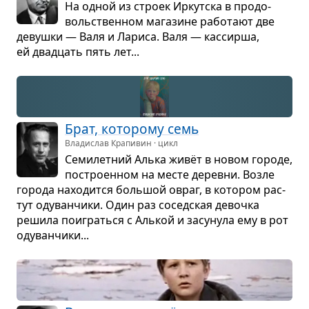
На одной из строек Иркут­ска в про­до­
воль­ствен­ном мага­зине рабо­тают две
девушки — Валя и Лариса. Валя — кас­сирша,
ей два­дцать пять лет...
Брат, кото­рому семь
Владислав Крапивин · цикл
Семи­лет­ний Алька живёт в новом городе,
постро­ен­ном на месте деревни. Возле
города нахо­дится боль­шой овраг, в кото­ром рас­
тут оду­ван­чики. Один раз сосед­ская девочка
решила поиграться с Аль­кой и засу­нула ему в рот
оду­ван­чики...