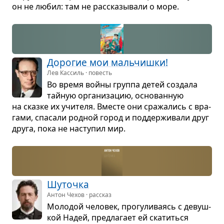
он не любил: там не рас­ска­зы­вали о море.
Доро­гие мои маль­чишки!
Лев Кассиль · повесть
Во время войны группа детей создала
тай­ную орга­ни­за­цию, осно­ван­ную
на сказке их учи­теля. Вме­сте они сра­жа­лись с вра­
гами, спа­сали род­ной город и под­дер­жи­вали друг
друга, пока не насту­пил мир.
Шуточка
Антон Чехов · рассказ
Моло­дой чело­век, про­гу­ли­ва­ясь с девуш­
кой Надей, пред­ла­гает ей ска­титься