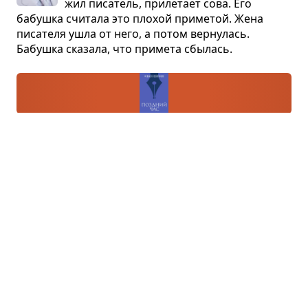
жил писа­тель, при­ле­тает сова. Его
бабушка счи­тала это пло­хой при­ме­той. Жена
писа­теля ушла от него, а потом вер­ну­лась.
Бабушка ска­зала, что при­мета сбы­лась.
Позд­ний час
Иван Бунин · рассказ
Немо­ло­дой рас­сказ­чик ночью при­е­хал
в род­ной город, чтобы вспо­мнить моло­
дость и свою люби­мую, умер­шую моло­дой.
Он наве­стил род­ную гим­на­зию, улицу, где жила
люби­мая, и её могилу на ста­ром клад­бище.
Что ещё пересказать?
В первую очередь мы пересказываем то, что просят
наши читатели. Пожалуйста, сообщите нам, если
не нашли нужного пересказа.