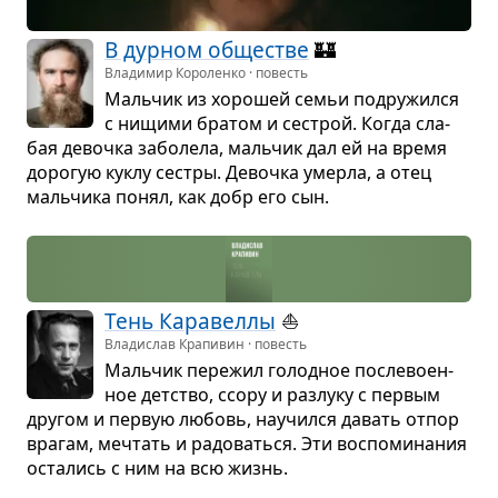
В дур­ном обще­стве
🏰️
Владимир Короленко · повесть
Маль­чик из хоро­шей семьи подру­жился
с нищими бра­том и сестрой. Когда сла­
бая девочка забо­лела, маль­чик дал ей на время
доро­гую куклу сестры. Девочка умерла, а отец
маль­чика понял, как добр его сын.
Тень Кара­веллы
⛵
Владислав Крапивин · повесть
Маль­чик пере­жил голод­ное после­во­ен­
ное дет­ство, ссору и раз­луку с пер­вым
дру­гом и пер­вую любовь, научился давать отпор
вра­гам, меч­тать и радо­ваться. Эти вос­по­ми­на­ния
оста­лись с ним на всю жизнь.