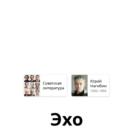
Юрий
Советская
Нагибин
литература
1920–1994
Эхо