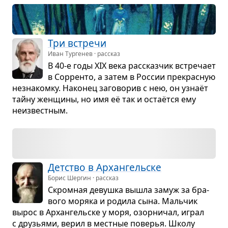
Три встречи
Иван Тургенев · рассказ
В 40-е годы XIX века рас­сказ­чик встре­чает
в Сор­ренто, а затем в Рос­сии пре­крас­ную
незна­комку. Нако­нец заго­во­рив с нею, он узнаёт
тайну жен­щины, но имя её так и остаётся ему
неиз­вест­ным.
Дет­ство в Архан­гель­ске
Борис Шергин · рассказ
Скром­ная девушка вышла замуж за бра­
вого моряка и родила сына. Маль­чик
вырос в Архан­гель­ске у моря, озор­ни­чал, играл
с дру­зьями, верил в мест­ные пове­рья. Школу