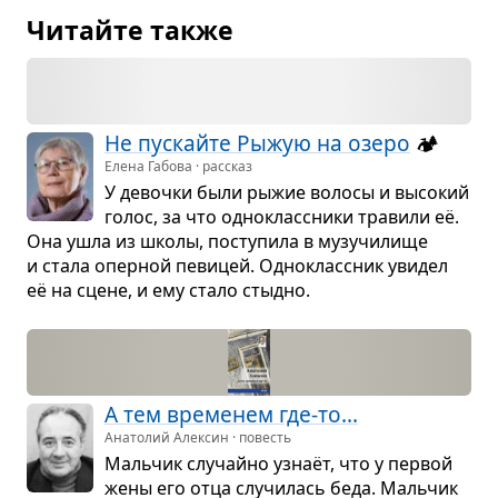
Читайте также
Не пус­кайте Рыжую на озеро
🏕️
Елена Габова · рассказ
У девочки были рыжие волосы и высо­кий
голос, за что одно­класс­ники тра­вили её.
Она ушла из школы, посту­пила в музу­чи­лище
и стала опер­ной певи­цей. Одно­класс­ник уви­дел
её на сцене, и ему стало стыдно.
А тем вре­ме­нем где-то...
Анатолий Алексин · повесть
Маль­чик слу­чайно узнаёт, что у пер­вой
жены его отца слу­чи­лась беда. Маль­чик