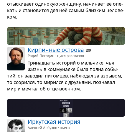
отыс­ки­вает оди­но­кую жен­щину, начи­нает её опе­
кать и ста­но­вится для неё самым близ­ким чело­ве­
ком.
Кир­пич­ные острова
🧱
Радий Погодин · цикл рассказов
Три­на­дцать исто­рий о маль­чике, чья
жизнь в ком­му­налке была полна собы­
тий: он заво­дил питом­цев, наблю­дал за взры­вом,
то ссо­рился, то мирился с дру­зьями, позна­вал
мир и меч­тал об отце-воен­ном.
Иркут­ская исто­рия
Алексей Арбузов · пьеса