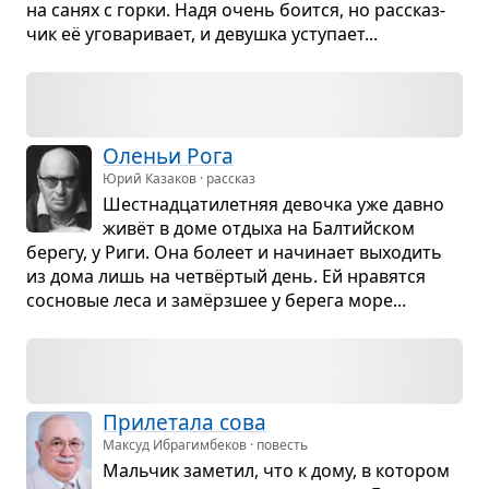
на санях с горки. Надя очень боится, но рас­сказ­
чик её уго­ва­ри­вает, и девушка усту­пает...
Оле­ньи Рога
Юрий Казаков · рассказ
Шест­надца­ти­лет­няя девочка уже давно
живёт в доме отдыха на Бал­тийском
берегу, у Риги. Она болеет и начи­нает выхо­дить
из дома лишь на четвёр­тый день. Ей нра­вятся
сос­но­вые леса и замёрз­шее у берега море...
При­ле­тала сова
Максуд Ибрагимбеков · повесть
Маль­чик заме­тил, что к дому, в кото­ром