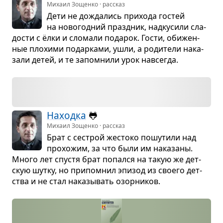
Михаил Зощенко · рассказ
Дети не дожда­лись при­хода гостей
на ново­год­ний празд­ник, над­ку­сили сла­
до­сти с ёлки и сло­мали пода­рок. Гости, оби­жен­
ные пло­хими подар­ками, ушли, а роди­тели нака­
зали детей, и те запо­мнили урок навсе­гда.
Находка
🐸
Михаил Зощенко · рассказ
Брат с сестрой жестоко пошу­тили над
про­хо­жим, за что были им нака­заны.
Много лет спу­стя брат попался на такую же дет­
скую шутку, но при­по­мнил эпи­зод из сво­его дет­
ства и не стал нака­зы­вать озор­ни­ков.