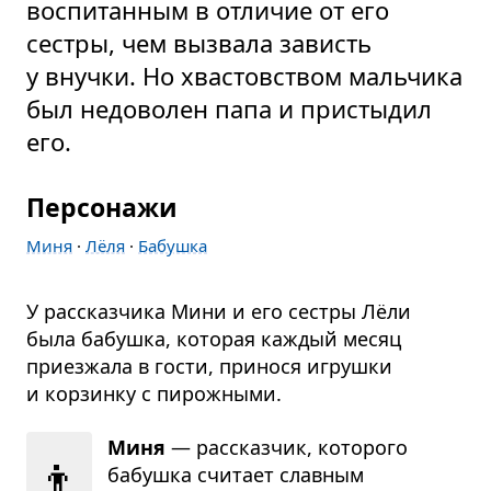
воспитанным в отличие от его
сестры, чем вызвала зависть
у внучки. Но хвастовством мальчика
был недоволен папа и пристыдил
его.
Персонажи
Миня
·
Лёля
·
Бабушка
У рассказчика Мини и его сестры Лёли
была бабушка, которая каждый месяц
приезжала в гости, принося игрушки
и корзинку с пирожными.
Миня
— рас­сказ­чик, кото­рого
👦
бабушка счи­тает слав­ным