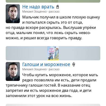
Не надо врать
📓
Михаил Зощенко · рассказ
Маль­чик полу­чил в школе плохую оценку
и попы­тался скрыть это от отца,
но правда вскоре рас­кры­лась. Выслу­шав упрёки
отца, маль­чик понял, что ложь скрыть невоз­
можно, и решил все­гда гово­рить правду.
Галоши и моро­же­ное
🍦
Михаил Зощенко · рассказ
Чтобы купить моро­же­ное, кото­рое мать
редко поз­во­ляла им есть, дети про­дали
тря­пич­нику галоши гостей. В нака­за­ние отец
запре­тил им есть моро­же­ное два года, и дети
запо­мнили этот урок на всю жизнь.