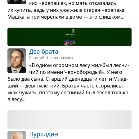
ких чере­па­шек, но мать отка­за­лась
их купить, ведь у них уже жила ста­рая чере­паха
Машка, а три чере­пахи в доме — это слиш­ком...
Два брата
Евгений Шварц · сказка
«В одном огром­ном лесу жил-был лес­ни­
чий по имени Чер­но­бо­ро­дый». У него
было два сына, Стар­ший две­на­дцати лет, и Млад­
ший — девя­ти­лет­ний. Бра­тья часто ссо­ри­лись,
«как чужие», поэтому лес­ни­чий был весел только
в лесу...
Нуред­дин