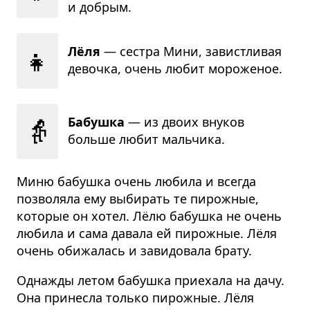
и добрым.
👧
Лёля
— сестра Мини, завист­ли­вая
девочка, очень любит моро­же­ное.
👵
Бабушка
— из двоих вну­ков
больше любит маль­чика.
Миню бабушка очень любила и всегда
позволяла ему выбирать те пирожные,
которые он хотел. Лёлю бабушка не очень
любила и сама давала ей пирожные. Лёля
очень обижалась и завидовала брату.
Однажды летом бабушка приехала на дачу.
Она принесла только пирожные. Лёля