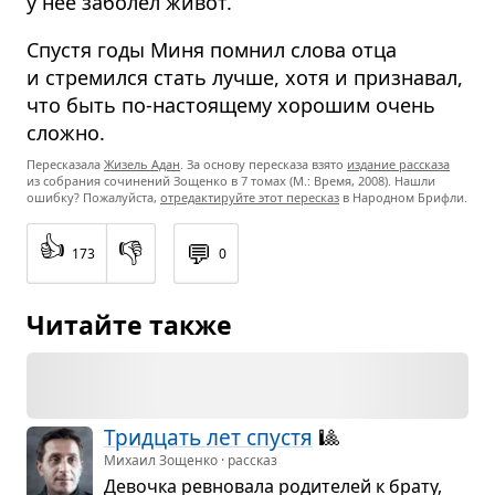
у неё заболел живот.
Спустя годы Миня помнил слова отца
и стремился стать лучше, хотя и признавал,
что быть по-настоящему хорошим очень
сложно.
Пересказала
Жизель Адан
. За основу пересказа взято
издание рассказа
из собрания сочинений Зощенко в 7 томах (М.: Время, 2008). Нашли
ошибку? Пожалуйста,
отредактируйте этот пересказ
в Народном Брифли.
👍
👎
💬
173
0
Читайте также
Трид­цать лет спу­стя
🎱
Михаил Зощенко · рассказ
Девочка рев­но­вала роди­те­лей к брату,