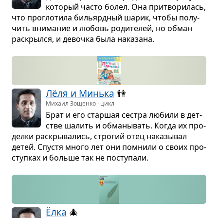
кото­рый часто болел. Она при­тво­ри­лась,
что про­гло­тила бильярд­ный шарик, чтобы полу­
чить вни­ма­ние и любовь роди­те­лей, но обман
рас­крылся, и девочка была нака­зана.
Лёля и Минька
👫
Михаил Зощенко · цикл
Брат и его стар­шая сестра любили в дет­
стве шалить и обма­ны­вать. Когда их про­
делки рас­кры­ва­лись, стро­гий отец нака­зы­вал
детей. Спу­стя много лет они помнили о своих про­
ступ­ках и больше так не посту­пали.
Ёлка
🎄