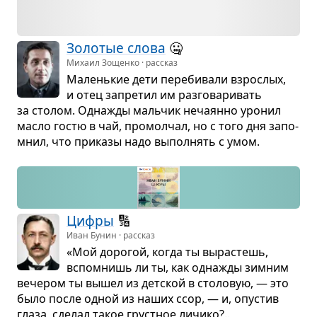
Золо­тые слова
🤐
Михаил Зощенко · рассказ
Малень­кие дети пере­би­вали взрос­лых,
и отец запре­тил им раз­го­ва­ри­вать
за сто­лом. Одна­жды маль­чик неча­янно уро­нил
масло гостю в чай, про­мол­чал, но с того дня запо­
мнил, что при­казы надо выпол­нять с умом.
Цифры
🔢
Иван Бунин · рассказ
«Мой доро­гой, когда ты выра­стешь,
вспо­мнишь ли ты, как одна­жды зим­ним
вече­ром ты вышел из дет­ской в сто­ло­вую, — это
было после одной из наших ссор, — и, опу­стив
глаза, сде­лал такое груст­ное личико?..