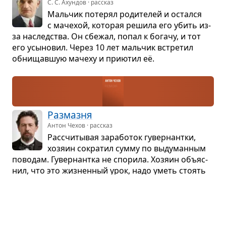
С. С. Ахундов · рассказ
Маль­чик поте­рял роди­те­лей и остался
с маче­хой, кото­рая решила его убить из-
за наслед­ства. Он сбе­жал, попал к богачу, и тот
его усы­но­вил. Через 10 лет маль­чик встре­тил
обни­щав­шую мачеху и при­ю­тил её.
Раз­мазня
Антон Чехов · рассказ
Рас­счи­ты­вая зара­бо­ток гувер­нантки,
хозяин сокра­тил сумму по выду­ман­ным
пово­дам. Гувер­нантка не спо­рила. Хозяин объ­яс­
нил, что это жиз­нен­ный урок, надо уметь сто­ять
за себя, и отдал зара­бо­ток пол­но­стью.