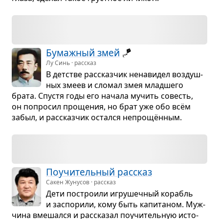
Бумаж­ный змей
🪁
Лу Синь · рассказ
В дет­стве рас­сказ­чик нена­ви­дел воз­душ­
ных змеев и сло­мал змея млад­шего
брата. Спу­стя годы его начала мучить совесть,
он попро­сил про­ще­ния, но брат уже обо всём
забыл, и рас­сказ­чик остался непрощён­ным.
Поучи­тель­ный рас­сказ
Сакен Жунусов · рассказ
Дети постро­или игру­шеч­ный корабль
и заспо­рили, кому быть капи­та­ном. Муж­
чина вме­шался и рас­ска­зал поучи­тель­ную исто­