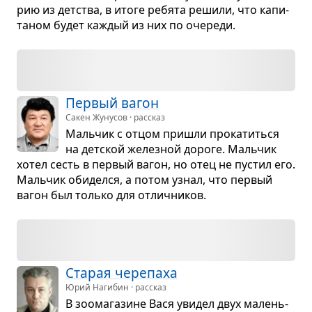
рию из дет­ства, в итоге ребята решили, что капи­
та­ном будет каж­дый из них по оче­реди.
Пер­вый вагон
Сакен Жунусов · рассказ
Маль­чик с отцом при­шли про­ка­титься
на дет­ской желез­ной дороге. Маль­чик
хотел сесть в пер­вый вагон, но отец не пустил его.
Маль­чик оби­делся, а потом узнал, что пер­вый
вагон был только для отлич­ни­ков.
Ста­рая чере­паха
Юрий Нагибин · рассказ
В зоо­ма­га­зине Вася уви­дел двух малень­