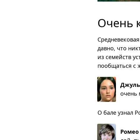
Очень 
Средневековая
давно, что ник
из семейств ус
пообщаться с 
Джуль
очень м
О бале узнал Р
Ромео