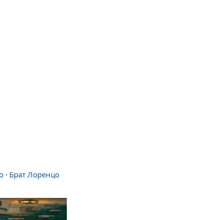
о
·
Брат Лоренцо