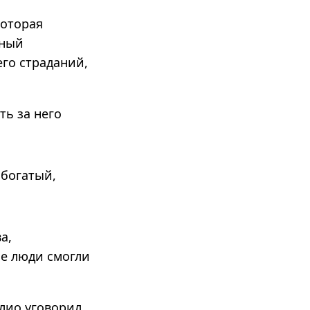
которая
нный
го страданий,
ть за него
 бога­тый,
а,
ые люди смогли
олио уговорил