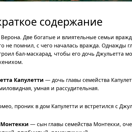
краткое содержание
 Верона. Две богатые и влиятельные семьи вражд
то не помнил, с чего началась вражда. Однажды г
троил бал-маскарад, чтобы его дочь Джульетта мо
женихом.
етта Капулетти
— дочь главы семейства Капу­летт
ило­вид­ная, умная и рас­су­ди­тель­ная.
омео, проник в дом Капулетти и встретился с Джу
 Монтекки
— сын главы семейства Мон­текки, оче