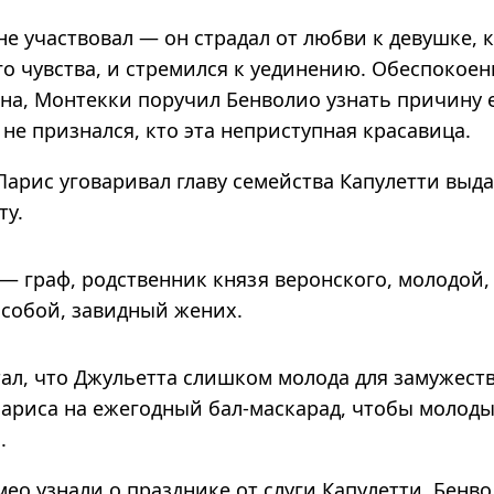
не участвовал — он страдал от любви к девушке, 
го чувства, и стремился к уединению. Обеспокое
на, Монтекки поручил Бенволио узнать причину е
 не признался, кто эта неприступная красавица.
арис уговаривал главу семейства Капулетти выда
ту.
— граф, род­ствен­ник князя верон­ского, моло­дой,
собой, завид­ный жених.
ал, что Джульетта слишком молода для замужеств
Париса на ежегодный бал-маскарад, чтобы молод
.
ео узнали о празднике от слуги Капулетти. Бенв