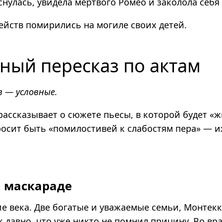
нулась, увидела мёртвого Ромео и заколола себя
ейств помирились на могиле своих детей.
ный пересказ по актам
 — условные.
рассказывает о сюжете пьесы, в которой будет «
росит быть «помилостивей к слабостям пера» — и
а маскараде
е века. Две богатые и уважаемые семьи, Монтекк
 давно, что уже никто не помнил причину. Во вр