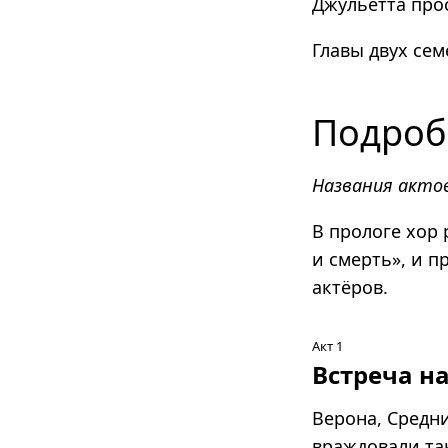
Джульетта прос
Главы двух сем
Подроб
Названия актов
В прологе хор 
и смерть», и п
актёров.
Акт 1
Встреча н
Верона, Средни
враждовали так