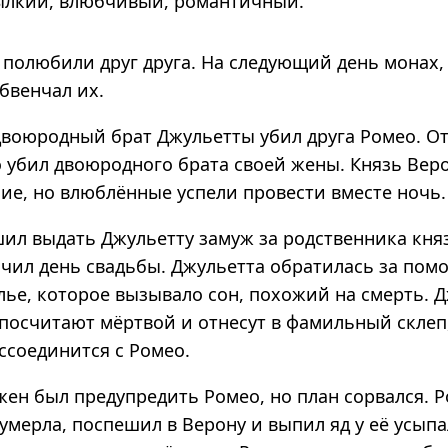
л­кий, влюб­чи­вый, роман­тич­ный.
полюбили друг друга. На следующий день монах,
бвенчал их.
 двоюродный брат Джульетты убил друга Ромео. О
ео убил двоюродного брата своей жены. Князь Ве
ие, но влюблённые успели провести вместе ночь.
шил выдать Джульетту замуж за родственника княз
ачил день свадьбы. Джульетта обратилась за пом
елье, которое вызывало сон, похожий на смерть. 
 посчитают мёртвой и отнесут в фамильный склеп,
ссоединится с Ромео.
ен был предупредить Ромео, но план сорвался. Р
умерла, поспешил в Верону и выпил яд у её усып