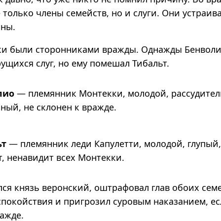
 только члены семейств, но и слуги. Они устраив
оны.
ки были сторонниками вражды. Однажды Бенволи
ущихся слуг, но ему помешал Тибальт.
лио
— пле­мян­ник Мон­текки, моло­дой, рас­су­ди­тел
­ный, не скло­нен к вражде.
ьт
— пле­мян­ник леди Капу­летти, моло­дой, глу­пый
т, нена­ви­дит всех Мон­текки.
лся князь веронский, оштрафовал глав обоих сем
спокойствия и пригрозил суровым наказанием, ес
ражде.