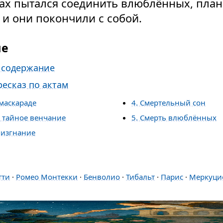
ах пытался соединить влюблённых, план
 и они покончили с собой.
ие
 содержание
есказ по актам
 маскараде
4. Смертельный сон
и тайное венчание
5. Смерть влюблённых
 изгнание
и
тти
·
Ромео Монтекки
·
Бенволио
·
Тибальт
·
Парис
·
Меркуци