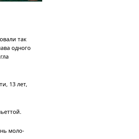
овали так
лава одного
гла
и, 13 лет,
льеттой.
нь моло­