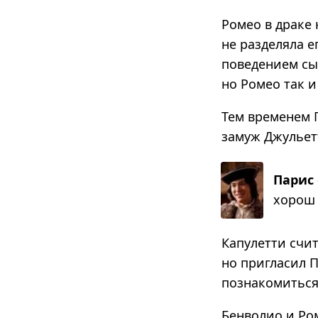
Ромео в драке 
не разделяла е
поведением сы
но Ромео так и
Тем временем П
замуж Джульет
Парис
хорош 
Капулетти счит
но пригласил 
познакомиться
Бенволио и Ром