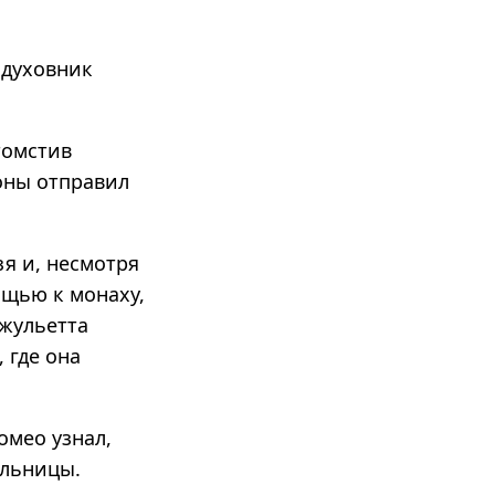
 духовник
томстив
роны отправил
я и, несмотря
ощью к монаху,
Джульетта
 где она
омео узнал,
альницы.