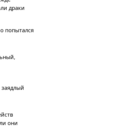
али драки
о попытался
ь­ный,
, заяд­лый
ейств
ли они