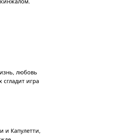
 кинжалом.
жизнь, любовь
х сгладит игра
и и Капулетти,
ажде