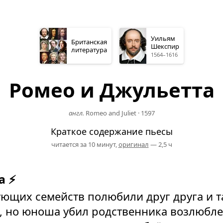
Уильям
Британская
Шекспир
литература
1564–1616
Ромео и Джульетта
англ.
Romeo and Juliet
·
1597
Краткое содержание пьесы
читается за 10 минут,
оригинал
— 2,5 ч
а ⚡
ющих семейств полюбили друг друга и 
, но юноша убил родственника возлюбле