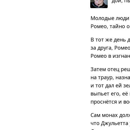
дой, пы
Молодые люди 
Ромео, тайно о
В тот же день
за друга, Ром
Ромео в изгнан
Затем отец ре
на траур, назн
и тот дал ей з
выпьет его, её
проснётся и во
Сам монах долж
что Джульетта 