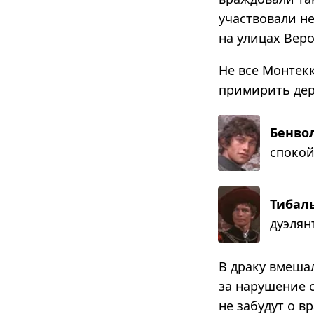
участвовали не
на улицах Вер
Не все Монтек
примирить дер
Бенво
спо­кой
Тибал
дуэ­лян
В драку вмеша
за нарушение 
не забудут о в