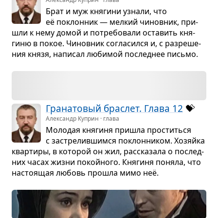
Брат и муж кня­гини узнали, что
её поклон­ник — мел­кий чинов­ник, при­
шли к нему домой и потре­бо­вали оста­вить кня­
гиню в покое. Чинов­ник согла­сился и, с раз­ре­ше­
ния князя, напи­сал люби­мой послед­нее письмо.
Гра­на­то­вый брас­лет. Глава 12
💝
Александр Куприн · глава
Моло­дая кня­гиня при­шла про­ститься
с застре­лив­шимся поклон­ни­ком. Хозяйка
квар­тиры, в кото­рой он жил, рас­ска­зала о послед­
них часах жизни покойного. Кня­гиня поняла, что
насто­я­щая любовь про­шла мимо неё.