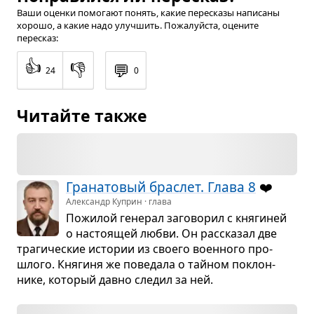
Ваши оценки помогают понять, какие пересказы написаны
хорошо, а какие надо улучшить. Пожалуйста, оцените
пересказ:
👍
👎
💬
24
0
Читайте также
Гра­на­то­вый брас­лет. Глава 8
❤️
Александр Куприн · глава
Пожи­лой гене­рал заго­во­рил с кня­ги­ней
о насто­я­щей любви. Он рас­ска­зал две
тра­ги­че­ские исто­рии из сво­его воен­ного про­
шлого. Кня­гиня же пове­дала о тай­ном поклон­
нике, кото­рый давно сле­дил за ней.