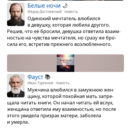
Белые ночи
🌙
Фёдор Достоевский · повесть
Оди­но­кий меч­та­тель влю­бился
в девушку, кото­рая любила дру­гого.
Решив, что её бро­сили, девушка отве­тила вза­им­
но­стью на чув­ства меч­та­теля, но сразу же бро­
сила его, встре­тив преж­него воз­люб­лен­ного.
Фауст
📚
Иван Тургенев · повесть
Муж­чина влю­бился в замуж­нюю жен­
щину, кото­рой покой­ная мать запре­
щала читать книги. Он начал читать ей вслух,
жен­щина отве­тила ему вза­им­но­стью, но после
этого уви­дела при­зрак матери, забо­лела
и умерла.