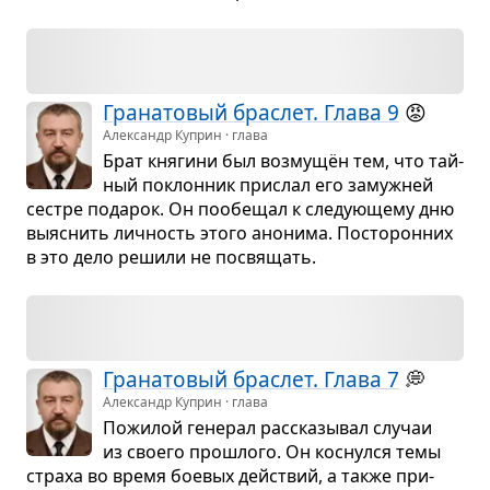
Гра­на­то­вый брас­лет. Глава 9
😡
Александр Куприн · глава
Брат кня­гини был воз­мущён тем, что тай­
ный поклон­ник при­слал его замуж­ней
сестре пода­рок. Он пообе­щал к сле­ду­ю­щему дню
выяс­нить лич­ность этого ано­нима. Посто­рон­них
в это дело решили не посвя­щать.
Гра­на­то­вый брас­лет. Глава 7
💭
Александр Куприн · глава
Пожи­лой гене­рал рас­ска­зы­вал слу­чаи
из сво­его про­шлого. Он кос­нулся темы
страха во время бое­вых действий, а также при­