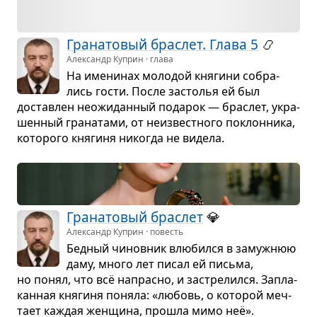
Гра­на­то­вый брас­лет. Глава 5
📿
Александр Куприн · глава
На име­ни­нах моло­дой кня­гини собра­
лись гости. После засто­лья ей был
достав­лен неожи­дан­ный пода­рок — брас­лет, укра­
шен­ный гра­на­тами, от неиз­вест­ного поклон­ника,
кото­рого кня­гиня нико­гда не видела.
Гра­на­то­вый брас­лет
💎
Александр Куприн · повесть
Бед­ный чинов­ник влю­бился в замуж­нюю
даму, много лет писал ей письма,
но понял, что всё напрасно, и застре­лился. Запла­
кан­ная кня­гиня поняла: «любовь, о кото­рой меч­
тает каж­дая жен­щина, про­шла мимо неё».