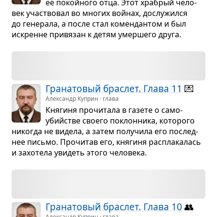
её покойного отца. Этот хра­брый чело­
век участ­во­вал во мно­гих войнах, дослу­жился
до гене­рала, а после стал комен­дан­том и был
искренне при­вя­зан к детям умер­шего друга.
Гра­на­то­вый брас­лет. Глава 11
💌
Александр Куприн · глава
Кня­гиня про­чи­тала в газете о само­
убийстве сво­его поклон­ника, кото­рого
нико­гда не видела, а затем полу­чила его послед­
нее письмо. Про­чи­тав его, кня­гиня рас­пла­ка­лась
и захо­тела уви­деть этого чело­века.
Гра­на­то­вый брас­лет. Глава 10
👥
Александр Куприн · глава