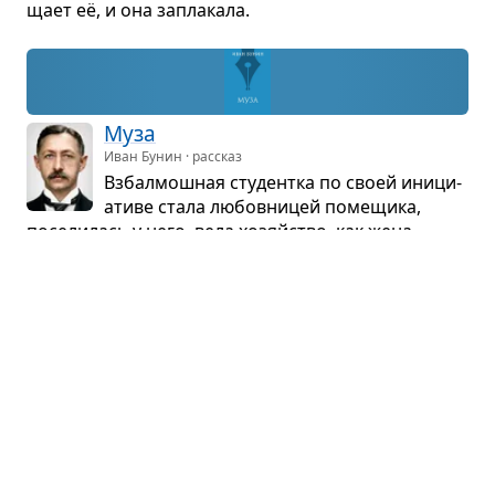
щает её, и она запла­кала.
Муза
Иван Бунин · рассказ
Взбал­мош­ная сту­дентка по своей ини­ци­
а­тиве стала любов­ни­цей поме­щика,
посе­ли­лась у него, вела хозяйство, как жена.
Через неко­то­рое время без вся­кой при­чины она
ушла от поме­щика к его нищему соседу.
Сви­да­ние
Иван Тургенев · рассказ
Изба­ло­ван­ный камер­ди­нер барина
соблаз­нил девушку-кре­стьянку. Уез­жая