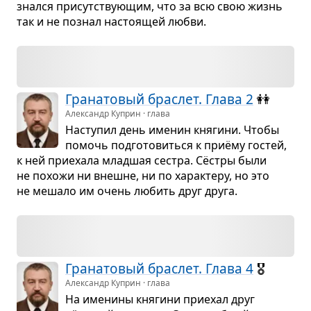
знался при­сут­ству­ю­щим, что за всю свою жизнь
так и не познал насто­я­щей любви.
Гра­на­то­вый брас­лет. Глава 2
👭
Александр Куприн · глава
Насту­пил день име­нин кня­гини. Чтобы
помочь под­го­то­виться к приёму гостей,
к ней при­е­хала млад­шая сестра. Сёстры были
не похожи ни внешне, ни по харак­теру, но это
не мешало им очень любить друг друга.
Гра­на­то­вый брас­лет. Глава 4
🎖️
Александр Куприн · глава
На име­нины кня­гини при­е­хал друг