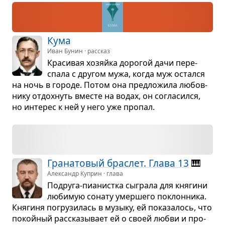
Кума
Иван Бунин · рассказ
Кра­си­вая хозяйка доро­гой дачи пере­
спала с дру­гом мужа, когда муж остался
на ночь в городе. Потом она пред­ло­жила любов­
нику отдох­нуть вме­сте на водах, он согла­сился,
но инте­рес к ней у него уже про­пал.
Гра­на­то­вый брас­лет. Глава 13
🎹
Александр Куприн · глава
Подруга-пиа­нистка сыграла для кня­гини
люби­мую сонату умер­шего поклон­ника.
Кня­гиня погру­зи­лась в музыку, ей пока­за­лось, что
покой­ный рас­ска­зы­вает ей о своей любви и про­