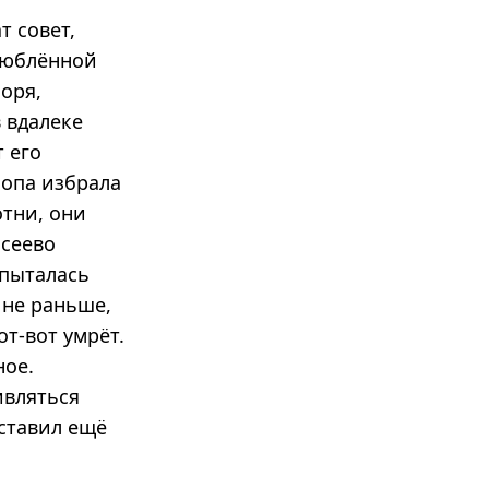
т совет,
влюблённой
оря,
 вдалеке
т его
лопа избрала
отни, они
ссеево
 пыталась
 не раньше,
от-вот умрёт.
ное.
ивляться
оставил ещё