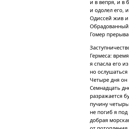
и в вепря, и в 
и одолел его, и
Одиссей жив и
Обрадованный э
Гомер прерывае
Заступничеств
Гермеса: время
я спасла его и
но ослушаться 
Четыре дня он
Семнадцать дне
разражается бу
пучину четырьм
не погиб я под
добрая морска
от потопления,