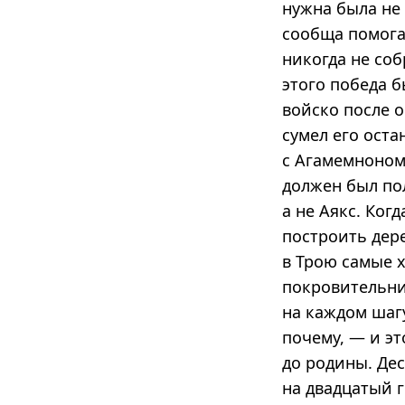
нужна была не 
сообща помога
никогда не соб
этого победа б
войско после о
сумел его оста
с Агамемноном,
должен был по
а не Аякс. Ког
построить дер
в Трою самые х
покровительни
на каждом шагу
почему, — и эт
до родины. Дес
на двадцатый 