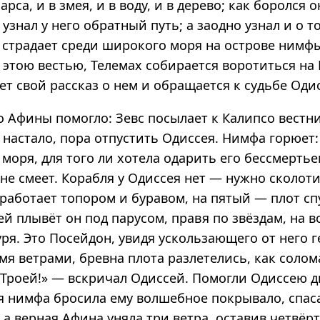
барса, и в змея, и в воду, и в дерево; как боролся 
 узнал у него обратный путь; а заодно узнал и о т
 страдает среди широкого моря на острове нимфы
тою вестью, Телемах собирается воротиться на И
т свой рассказ о нем и обращается к судьбе Одис
о Афины помогло: Зевс посылает к Калипсо вестн
 настало, пора отпустить Одиссея. Нимфа горюет:
з моря, для того ли хотела одарить его бессмерть
не смеет. Корабля у Одиссея нет — нужно сколоти
 работает топором и буравом, на пятый — плот сп
й плывёт он под парусом, правя по звёздам, на 
ря. Это Посейдон, увидя ускользающего от него г
я ветрами, бревна плота разлетелись, как солома
 Троей!» — вскричал Одиссей. Помогли Одиссею д
я нимфа бросила ему волшебное покрывало, спа
 а верная Афина уняла три ветра, оставив четвёр