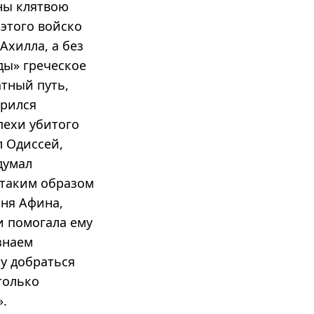
ены клятвою
 этого войско
Ахилла, а без
ды» греческое
атный путь,
орился
пехи убитого
л Одиссей,
думал
 таким образом
иня Афина,
и помогала ему
знаем
му добраться
 только
».