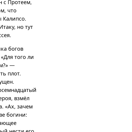
он с Протеем,
ом, что
 Калипсо.
таку, но тут
сея.
ика богов
 «Для того ли
ем?» —
ть плот.
ущен.
восемнадцатый
ероя, взмёл
. «Ах, зачем
ве богини:
сающее
тый нести его