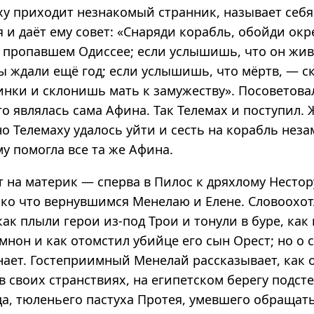
аху приходит незнакомый странник, называет себ
 и даёт ему совет: «Снаряди корабль, обойди окр
о пропавшем Одиссее; если услышишь, что он жи
ы ждали ещё год; если услышишь, что мёртв, — с
нки и склонишь мать к замужеству». Посоветова
го являлась сама Афина. Так Телемах и поступил.
но Телемаху удалось уйти и сесть на корабль не
му помогла все та же Афина.
 на материк — сперва в Пилос к дряхлому Нестор
лько что вернувшимся Менелаю и Елене. Словоохо
как плыли герои из-под Трои и тонули в буре, как
мнон и как отомстил убийце его сын Орест; но о 
нает. Гостеприимный Менелай рассказывает, как 
 своих странствиях, на египетском берегу подст
а, тюленьего пастуха Протея, умевшего обращатьс