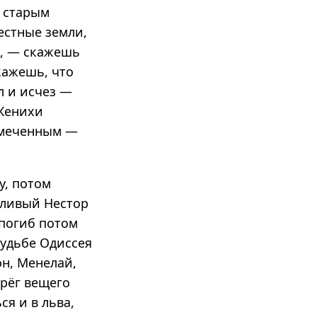
я старым
естные земли,
в, — скажешь
кажешь, что
л и исчез —
 Женихи
замеченным —
у, потом
тливый Нестор
 погиб потом
судьбе Одиссея
он, Менелай,
ерёг вещего
я и в льва,