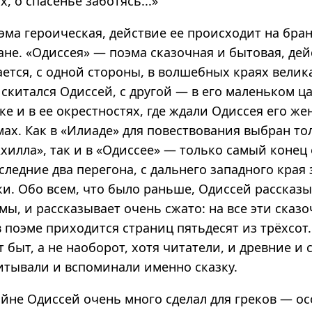
х, о спасенье заботясь...»
эма героическая, действие ее происходит на бра
ане. «Одиссея» — поэма сказочная и бытовая, де
ется, с одной стороны, в волшебных краях велик
 скитался Одиссей, с другой — в его маленьком ц
ке и в ее окрестностях, где ждали Одиссея его ж
мах. Как в «Илиаде» для повествования выбран то
Ахилла», так и в «Одиссее» — только самый конец 
следние два перегона, с дальнего западного края
и. Обо всем, что было раньше, Одиссей рассказы
мы, и рассказывает очень сжато: на все эти сказ
поэме приходится страниц пятьдесят из трёхсот.
т быт, а не наоборот, хотя читатели, и древние и
итывали и вспоминали именно сказку.
йне Одиссей очень много сделал для греков — ос