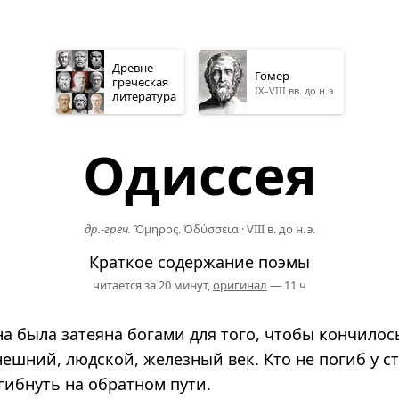
Древне­
Гомер
греческая
IX–VIII вв. до н. э.
литература
Одиссея
др.-греч.
Ὅμηρος. Ὀδύσσεια
·
VIII в. до н. э.
Краткое содержание поэмы
читается за 20 минут,
оригинал
— 11 ч
а была затеяна богами для того, чтобы кончилос
ешний, людской, железный век. Кто не погиб у ст
гибнуть на обратном пути.