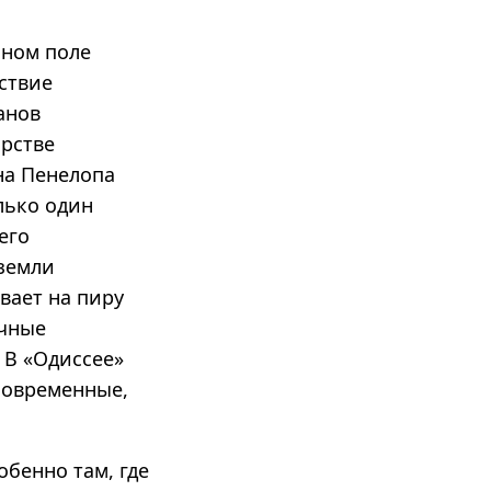
нном поле
йствие
анов
арстве
ена Пенелопа
лько один
его
 земли
вает на пиру
очные
 В «Одиссее»
 современные,
обенно там, где