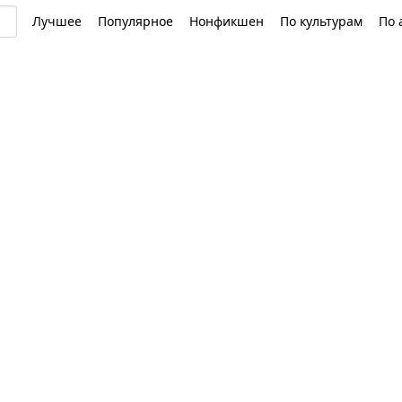
Лучшее
Популярное
Нонфикшен
По культурам
По 