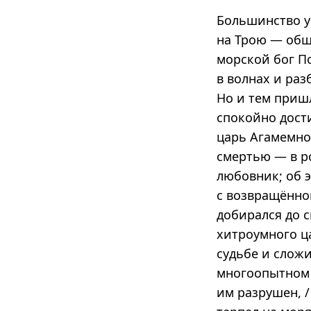
Большинство у
на Трою — общ
морской бог П
в волнах и раз
Но и тем приш
спокойно дост
царь Агамемно
смертью — в ро
любовник; об 
с возвращённой
добирался до с
хитроумного ца
судьбе и сложи
многоопытном м
им разрушен, /