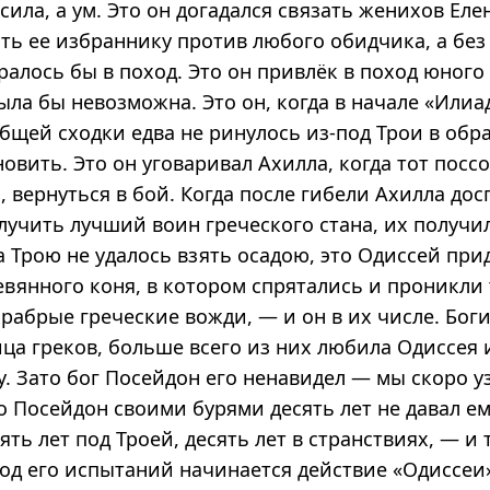
сила, а ум. Это он догадался связать женихов Ел
ть ее избраннику против любого обидчика, а без
ралось бы в поход. Это он привлёк в поход юного 
ыла бы невозможна. Это он, когда в начале «Илиа
бщей сходки едва не ринулось из-под Трои в обр
новить. Это он уговаривал Ахилла, когда тот посс
 вернуться в бой. Когда после гибели Ахилла дос
лучить лучший воин греческого стана, их получи
да Трою не удалось взять осадою, это Одиссей при
евянного коня, в котором спрятались и проникли
рабрые греческие вожди, — и он в их числе. Бог
ца греков, больше всего из них любила Одиссея 
. Зато бог Посейдон его ненавидел — мы скоро у
о Посейдон своими бурями десять лет не давал е
ять лет под Троей, десять лет в странствиях, — и
год его испытаний начинается действие «Одиссеи