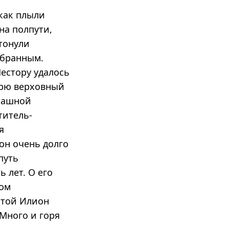
как плыли
на полпути,
тонули
збранным.
естору удалось
урю верховный
трашной
титель-
я
он очень долго
путь
 лет. О его
том
вятой Илион
 Много и горя