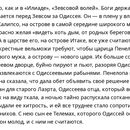
, как и в «Илиаде», «Зевсовой волей». Боги держа
ается перед Зевсом за Одиссея. Он — в плену у 
Калипсо, на острове в самой середине широкого м
расно желая «видеть хоть дым, от родных берегов
 в царстве его, на острове Итаке, все уже считаю
крестные вельможи требуют, чтобы царица Пене
вого мужа, а острову — нового царя. Их больше с
еевом дворце, буйно пируют и пьют, разоряя Оди
развлекаются с Одиссеевыми рабынями. Пенелопа
на сказала, что дала обет объявить своё решение
ан для старого Лаэрта, Одиссеева отца, который в
х на виду ткала, а ночью тайно распускала соткан
дали ее хитрость, и ей все труднее стало сопрот
нихов. С нею сын ее Телемах, которого Одиссей 
он молод, и с ним не считаются.