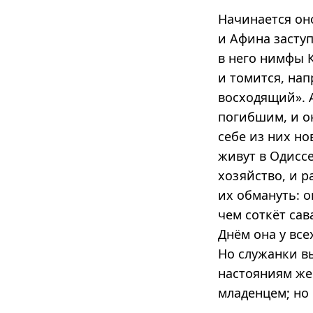
Начинается оно
и Афина заступ
в него нимфы 
и томится, нап
восходящий». А
погибшим, и о
себе из них но
живут в Одисс
хозяйство, и 
их обмануть: о
чем соткёт сав
Днём она у все
Но служанки вы
настояниям же
младенцем; но 