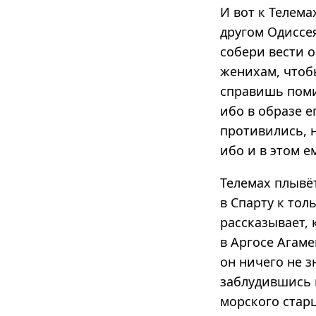
И вот к Телем
другом Одиссея
собери вести 
женихам, чтоб
справишь поми
ибо в образе е
противились, 
ибо и в этом е
Телемах плывёт
в Спарту к то
рассказывает, 
в Аргосе Агаме
он ничего не з
заблудившись в
морского старц