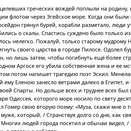
целевших греческих вождей поплыли на родину, 
им флотом через Эгейское море. Когда они были 
осейдон грянул бурей, корабли разметало, люди у
бились о скалы. Спастись суждено было только и
лось нелегко. Пожалуй, только старому мудрому Н
игнуть своего царства в городе Пилосе. Одолел б
н, но лишь затем, чтобы погибнуть ещё более с
дном Аргосе его убила собственная жена и ее мс
этом потом напишет трагедию поэт Эсхил. Менела
 ему Еленою занесло ветрами далеко в Египет, и 
воей Спарты. Но дольше всех и труднее всех был 
ря Одиссея, которого море носило по свету десять
л Гомер свою вторую поэму: «Муза, скажи мне о 
уже, который, / Странствуя долго со дня, как с
 Многих людей города посетил и обычаи видел, /