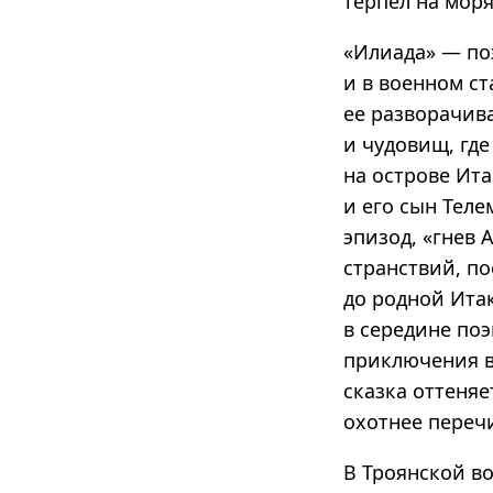
терпел на моря
«Илиада» — по
и в военном ст
ее разворачива
и чудовищ, где
на острове Ита
и его сын Теле
эпизод, «гнев 
странствий, по
до родной Итак
в середине поэ
приключения в 
сказка оттеняе
охотнее переч
В Троянской во