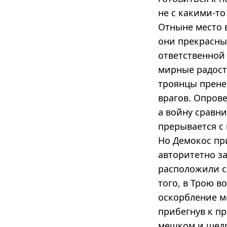
не с какими-т
Отныне место 
они прекрасны
ответственной
мирные радост
троянцы прене
врагов. Опрове
а войну сравн
прерывается с
Но Демокос пр
авторитетно за
расположили св
того, в Трою в
оскорбление м
прибегнув к п
мешком и щедр