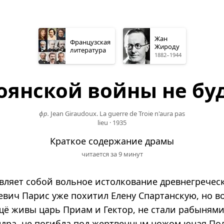
Жан
Французская
Жироду
литература
1882–1944
оянской войны не бу
фр.
Jean Giraudoux. La guerre de Troie n'aura pas
lieu
·
1935
Краткое содержание драмы
читается за 9 минут
вляет собой вольное истолкование древнегречес
евич Парис уже похитил Елену Спартанскую, но в
Ещё живы царь Приам и Гектор, не стали рабыням
ндра, не погибла под жертвенным ножом юная По