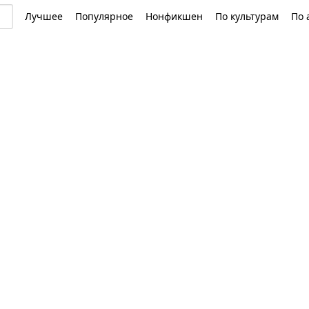
Лучшее
Популярное
Нонфикшен
По культурам
По 