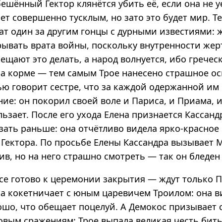
бешённый Гектор клянётся убить её, если она не у
нет совершенно тусклым, но зато это будет мир. 
шат один за другим гонцы с дурными известиями:
рывать врата войны, поскольку внутренности же
щают это делать, а народ волнуется, ибо гречес
на корме — тем самым Трое нанесено страшное о
ью говорит сестре, что за каждой одержанной им
ие: он покорил своей воле и Париса, и Приама, 
льзает. После его ухода Елена признается Кассандр
зать раньше: она отчётливо видела ярко-красное
Гектора. По просьбе Елены Кассандра вызывает М
в, но на него страшно смотреть — так он бледен 
все готово к церемонии закрытия — ждут только 
на кокетничает с юным царевичем Троилом: она в
ошо, что обещает поцелуй. А Демокос призывает 
новым сражениям: Трое выпала великая честь бит