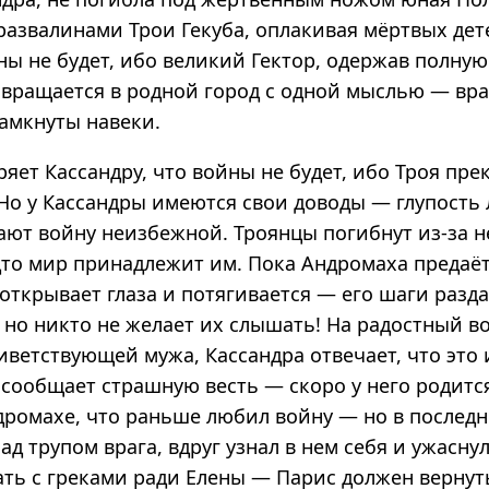
развалинами Трои Гекуба, оплакивая мёртвых дет
ы не будет, ибо великий Гектор, одержав полную
звращается в родной город с одной мыслью — вр
амкнуты навеки.
яет Кассандру, что войны не будет, ибо Троя пре
 Но у Кассандры имеются свои доводы — глупость
ают войну неизбежной. Троянцы погибнут из-за н
дто мир принадлежит им. Пока Андромаха предаё
открывает глаза и потягивается — его шаги разд
 но никто не желает их слышать! На радостный во
ветствующей мужа, Кассандра отвечает, что это и
 сообщает страшную весть — скоро у него родится
дромахе, что раньше любил войну — но в послед
д трупом врага, вдруг узнал в нем себя и ужаснул
ать с греками ради Елены — Парис должен вернут