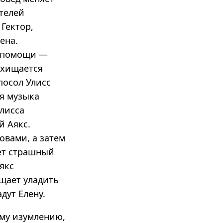
ателей
Гектор,
ена.
х помощи —
схищается
посол Улисс
я музыка
Улисса
й Аякс.
овами, а затем
ает страшный
якс
щает уладить
дут Елену.
ому изумлению,