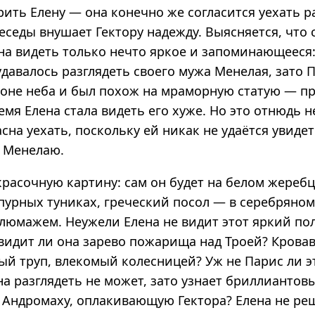
ить Елену — она конечно же согласится уехать р
еседы внушает Гектору надежду. Выясняется, что 
на видеть только нечто яркое и запоминающееся
удавалось разглядеть своего мужа Менелая, зато 
фоне неба и был похож на мраморную статую — пр
емя Елена стала видеть его хуже. Но это отнюдь н
асна уехать, поскольку ей никак не удаётся увидет
 Менелаю.
красочную картину: сам он будет на белом жеребц
пурных туниках, греческий посол — в серебряно
люмажем. Неужели Елена не видит этот яркий пол
 видит ли она зарево пожарища над Троей? Крова
й труп, влекомый колесницей? Уж не Парис ли э
на разглядеть не может, зато узнает бриллиантов
а Андромаху, оплакивающую Гектора? Елена не ре