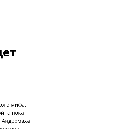
дет
кого мифа.
ойна пока
и Андромаха
ликсена,