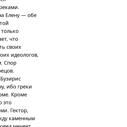
реками.
на Елену — обе
этой
 только
ет, что
ть своих
боих идеологов,
. Спор
рецов.
 Бузирис
у, ибо греки
рме. Кроме
о это
ми. Гектор,
ежду каменным
новед меняет