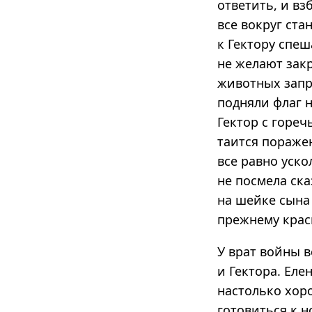
ответить, и вз
все вокруг ста
к Гектору спе
не желают зак
животных запре
подняли флаг 
Гектор с гореч
таится поражен
все равно уско
не посмела ска
на шейке сына 
прежнему краси
У врат войны 
и Гектора. Еле
настолько хор
готовиться к 