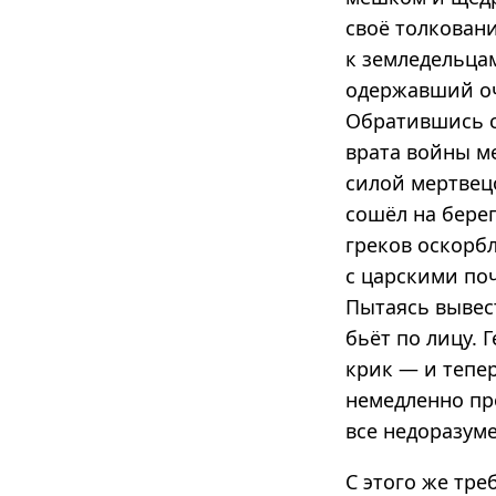
своё толкован
к земледельца
одержавший оче
Обратившись с
врата войны м
силой мертвецо
сошёл на бере
греков оскорбл
с царскими по
Пытаясь вывест
бьёт по лицу. 
крик — и тепе
немедленно пр
все недоразуме
С этого же тре