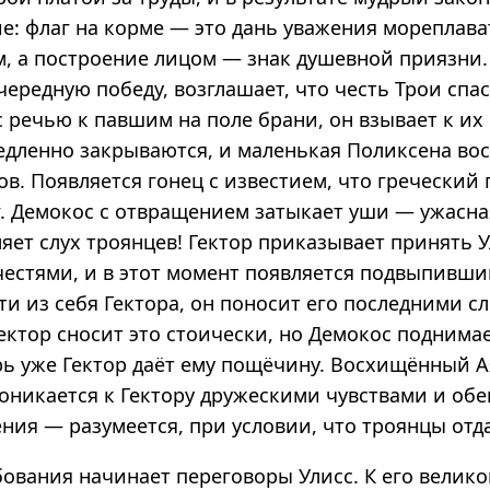
ие: флаг на корме — это дань уважения мореплав
м, а построение лицом — знак душевной приязни. 
редную победу, возглашает, что честь Трои спас
 речью к павшим на поле брани, он взывает к и
едленно закрываются, и маленькая Поликсена во
в. Появляется гонец с известием, что греческий 
г. Демокос с отвращением затыкает уши — ужасна
яет слух троянцев! Гектор приказывает принять 
честями, и в этот момент появляется подвыпивши
и из себя Гектора, он поносит его последними сл
Гектор сносит это стоически, но Демокос подним
рь уже Гектор даёт ему пощёчину. Восхищённый А
оникается к Гектору дружескими чувствами и обе
ния — разумеется, при условии, что троянцы отда
бования начинает переговоры Улисс. К его велик