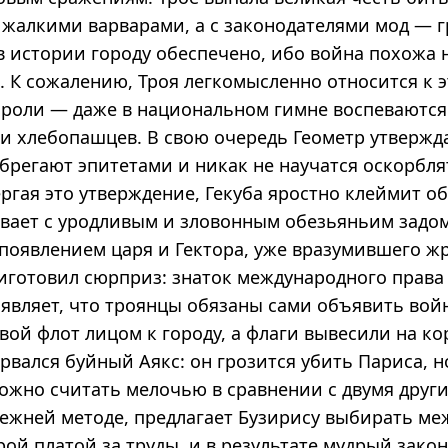
о жалкими варварами, а с законодателями мод — г
в истории городу обеспечено, ибо война похожа 
. К сожалению, Троя легкомысленно относится к 
 роли — даже в национальном гимне воспеваются
и хлебопашцев. В свою очередь Геометр утвержда
брегают эпитетами и никак не научатся оскорбля
ргая это утверждение, Гекуба яростно клеймит о
ивает с уродливым и зловонным обезьяньим задом
 появлением царя и Гектора, уже вразумившего ж
иготовил сюрприз: знаток международного права
являет, что троянцы обязаны сами объявить войн
ой флот лицом к городу, а флаги вывесили на ко
орвался буйный Аякс: он грозится убить Париса, н
ожно считать мелочью в сравнении с двумя други
режней методе, предлагает Бузирису выбирать м
ой платой за труды, и в результате мудрый зако