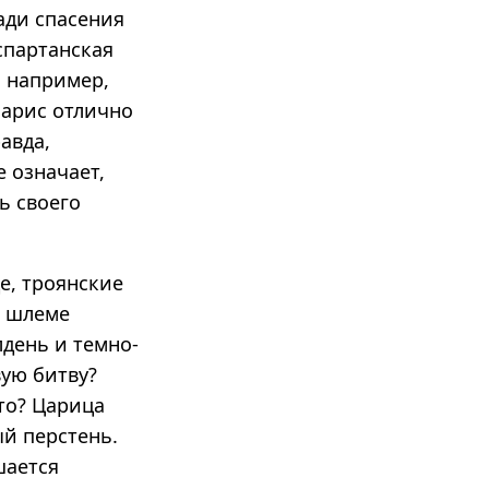
ади спасения
спартанская
: например,
Парис отлично
авда,
е означает,
ь своего
е, троянские
м шлеме
день и темно-
вую битву?
то? Царица
ый перстень.
шается