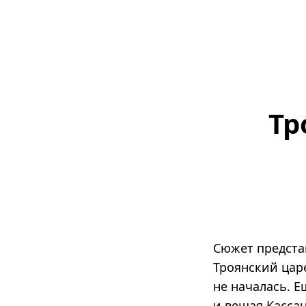
Тр
Сюжет предста
Троянский цар
не началась. 
и вещая Касса