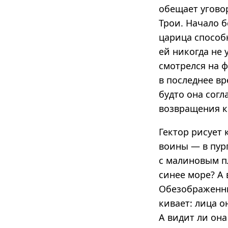
обещает уговор
Трои. Начало б
царица способ
ей никогда не 
смотрелся на 
в последнее вр
будто она согл
возвращения к
Гектор рисует 
воины — в пур
с малиновым п
синее море? А
Обезображенны
кивает: лица о
А видит ли он