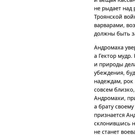
не рыдает над 
Троянской войн
варварами, во
должны быть з
Андромаха увер
а Гектор мудр.
и природы дел
убеждения, бу
надеждам, рок 
совсем близко,
Андромахи, при
а брату своему
признается Ан
склонившись на
не станет воев