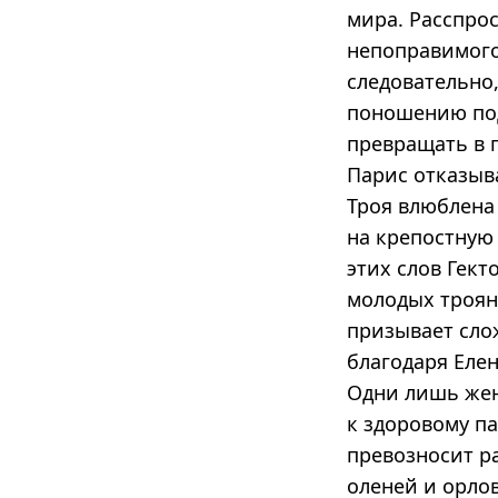
мира. Расспрос
непоправимого
следовательно
поношению под
превращать в 
Парис отказыв
Троя влюблена
на крепостную 
этих слов Гек
молодых троян
призывает слож
благодаря Еле
Одни лишь жен
к здоровому п
превозносит р
оленей и орло