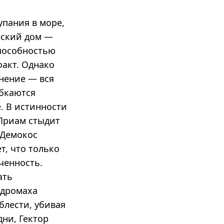
упания в море,
еский дом —
способностью
факт. Однако
мнение — вся
абкаются
ё. В истинности
 Приам стыдит
 Демокос
т, что только
ченность.
ать
ндромаха
блести, убивая
ни, Гектор