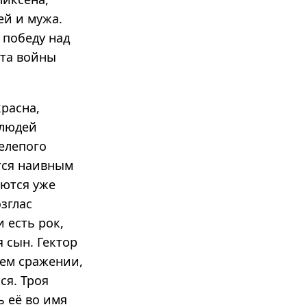
ей и мужа.
 победу над
ата войны
красна,
 людей
елепого
тся наивным
аются уже
зглас
 есть рок,
 сын. Гектор
нем сражении,
ся. Троя
ь её во имя