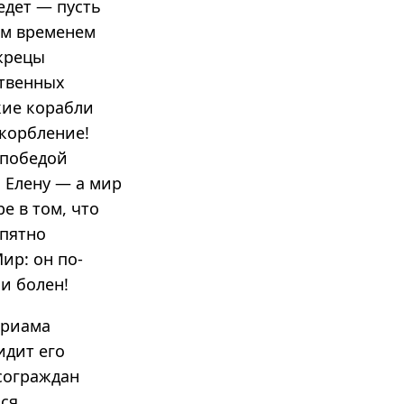
едет — пусть
Тем временем
 жрецы
ртвенных
кие корабли
скорбление!
 победой
и Елену — а мир
е в том, что
 пятно
ир: он по-
и болен!
Приама
идит его
сограждан
ься