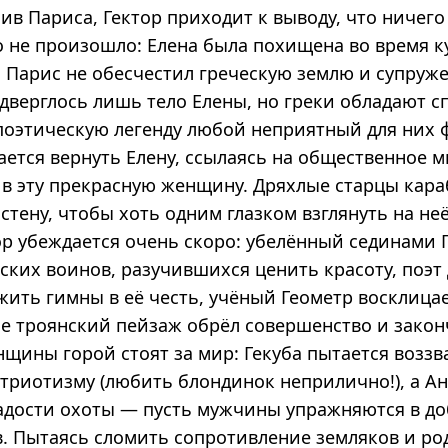
ив Париса, Гектор приходит к выводу, что ничего
 не произошло: Елена была похищена во время к
, Парис не обесчестил греческую землю и супруж
верглось лишь тело Елены, но греки обладают 
поэтическую легенду любой неприятный для них 
ается вернуть Елену, ссылаясь на общественное 
 в эту прекрасную женщину. Дряхлые старцы кар
стену, чтобы хоть одним глазком взглянуть на не
тор убеждается очень скоро: убелённый сединами
ских воинов, разучившихся ценить красоту, поэт
ить гимны в её честь, учёный Геометр восклицае
не троянский пейзаж обрёл совершенство и закон
щины горой стоят за мир: Гекуба пытается воззв
атриотизму (любить блондинок неприлично!), а А
адости охоты — пусть мужчины упражняются в до
в. Пытаясь сломить сопротивление земляков и род