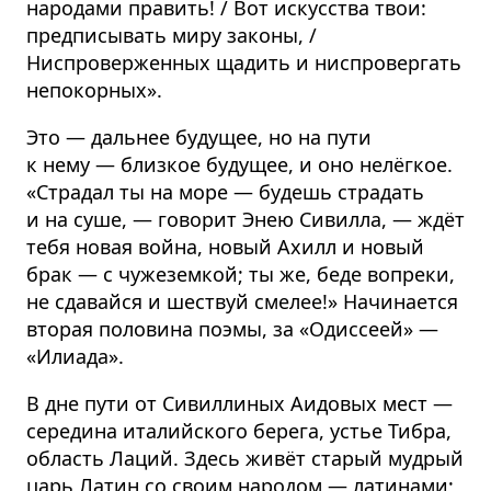
народами править! / Вот искусства твои:
предписывать миру законы, /
Ниспроверженных щадить и ниспровергать
непокорных».
Это — дальнее будущее, но на пути
к нему — близкое будущее, и оно нелёгкое.
«Страдал ты на море — будешь страдать
и на суше, — говорит Энею Сивилла, — ждёт
тебя новая война, новый Ахилл и новый
брак — с чужеземкой; ты же, беде вопреки,
не сдавайся и шествуй смелее!» Начинается
вторая половина поэмы, за «Одиссеей» —
«Илиада».
В дне пути от Сивиллиных Аидовых мест —
середина италийского берега, устье Тибра,
область Лаций. Здесь живёт старый мудрый
царь Латин со своим народом — латинами;