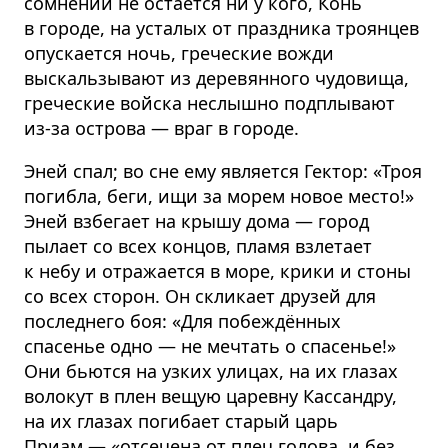
сомнений не остаётся ни у кого, Конь
в городе, на усталых от праздника троянцев
опускается ночь, греческие вожди
выскальзывают из деревянного чудовища,
греческие войска неслышно подплывают
из-за острова — враг в городе.
Эней спал; во сне ему является Гектор: «Троя
погибла, беги, ищи за морем новое место!»
Эней взбегает на крышу дома — город
пылает со всех концов, пламя взлетает
к небу и отражается в море, крики и стоны
со всех сторон. Он скликает друзей для
последнего боя: «Для побеждённых
спасенье одно — не мечтать о спасенье!»
Они бьются на узких улицах, на их глазах
волокут в плен вещую царевну Кассандру,
на их глазах погибает старый царь
Приам — «отсечена от плеч голова, и без