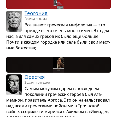
Тео­го­ния
Гесиод · поэма
Все знают: гре­че­ская мифо­ло­гия — это
прежде всего очень много имен. Это для
нас; а для самих гре­ков их было еще больше.
Почти в каж­дом городке или селе были свои мест­
ные боже­ства; ...
Оре­стея
Эсхил · трагедия
Самым могу­чим царем в послед­нем
поко­ле­нии гре­че­ских героев был Ага­
мемнон, пра­ви­тель Аргоса. Это он началь­ство­вал
над всеми гре­че­скими войсками в Тро­ян­ской
войне, ссо­рился и мирился с Ахил­лом в «Или­аде»,