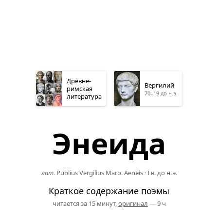
Древне­
Вергилий
римская
70–19 до н. э.
литература
Энеида
лат.
Publius Vergilius Maro. Aenēis
·
I в. до н. э.
Краткое содержание поэмы
читается за 15 минут,
оригинал
— 9 ч