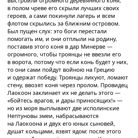
выстроили огромного деревянного коня,
в полом чреве его скрыли лучших своих
героев, а сами покинули лагерь и всем
флотом скрылись за ближним островом.
Был пущен слух: это боги перестали
помогать им, и они отплыли на родину,
поставив этого коня в дар Минерве —
огромного, чтобы троянцы не ввезли его
в ворота, потому что если конь будет у них,
то они сами пойдут войною на Грецию
и одержат победу. Троянцы ликуют, ломают
стену, ввозят коня через пролом. Провидец
Лаокоон заклинает их не делать этого —
«бойтесь врагов, и дары приносящих!» —
но из моря выплывают две исполинские
Нептуновы змеи, набрасываются
на Лаокоона и двух его юных сыновей,
душат кольцами, язвят ядом: после этого