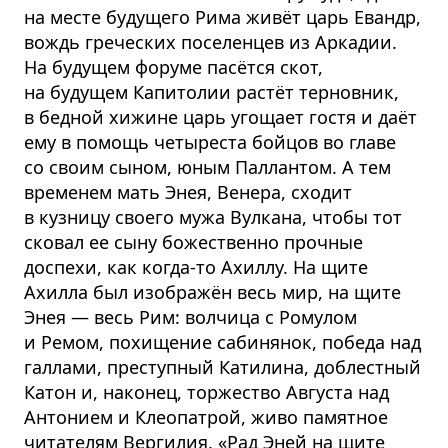
на месте будущего Рима живёт царь Евандр,
вождь греческих поселенцев из Аркадии.
На будущем форуме пасётся скот,
на будущем Капитолии растёт терновник,
в бедной хижине царь угощает гостя и даёт
ему в помощь четыреста бойцов во главе
со своим сыном, юным Паллантом. А тем
временем мать Энея, Венера, сходит
в кузницу своего мужа Вулкана, чтобы тот
сковал ее сыну божественно прочные
доспехи, как когда-то Ахиллу. На щите
Ахилла был изображён весь мир, на щите
Энея — весь Рим: волчица с Ромулом
и Ремом, похищение сабинянок, победа над
галлами, преступный Катилина, доблестный
Катон и, наконец, торжество Августа над
Антонием и Клеопатрой, живо памятное
читателям Вергилия. «Рад Эней на щите