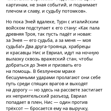
картинам, не зная событий, и поднимает
плечом и славу, и судьбу потомков».
Но пока Эней вдалеке, Турн с италийским
войском подступает к его стану: «Как пала
древняя Троя, так пусть падёт и новая:
за Энея — его судьба, а за меня — моя
судьба!» Два друга-троянца, храбрецы
и красавцы Нис и Евриал, идут на ночную
вылазку сквозь вражеский стан, чтобы
добраться до Энея и призвать его
на помощь. В безлунном мраке
бесшумными ударами пролагают они себе
путь среди спящих врагов и выходят
на дорогу — но здесь на рассвете застигает
их неприятельский разъезд. Евриал
попадает в плен, Нис — один против
трёхсот — бросается ему на выручку,