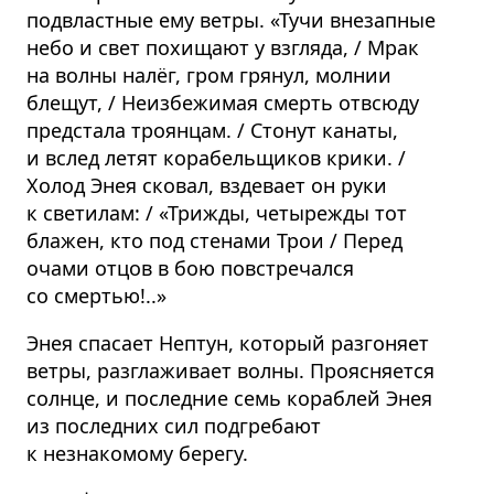
подвластные ему ветры. «Тучи внезапные
небо и свет похищают у взгляда, / Мрак
на волны налёг, гром грянул, молнии
блещут, / Неизбежимая смерть отвсюду
предстала троянцам. / Стонут канаты,
и вслед летят корабельщиков крики. /
Холод Энея сковал, вздевает он руки
к светилам: / «Трижды, четырежды тот
блажен, кто под стенами Трои / Перед
очами отцов в бою повстречался
со смертью!..»
Энея спасает Нептун, который разгоняет
ветры, разглаживает волны. Проясняется
солнце, и последние семь кораблей Энея
из последних сил подгребают
к незнакомому берегу.