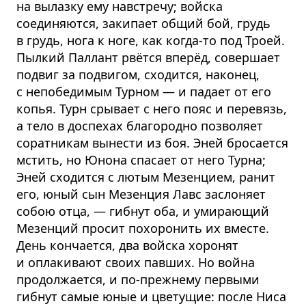
на вылазку ему навстречу; войска
соединяются, закипает общий бой, грудь
в грудь, нога к ноге, как когда-то под Троей.
Пылкий Паллант рвётся вперёд, совершает
подвиг за подвигом, сходится, наконец,
с непобедимым Турном — и падает от его
копья. Турн срывает с него пояс и перевязь,
а тело в доспехах благородно позволяет
соратникам вынести из боя. Эней бросается
мстить, но Юнона спасает от него Турна;
Эней сходится с лютым Мезенцием, ранит
его, юный сын Мезенция Лавс заслоняет
собою отца, — гибнут оба, и умирающий
Мезенций просит похоронить их вместе.
День кончается, два войска хоронят
и оплакивают своих павших. Но война
продолжается, и по-прежнему первыми
гибнут самые юные и цветущие: после Ниса