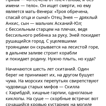
имени — тело». Он ищет смерти, но ему
является мать-Венера: «Троя обречена,
спасай отца и сына!» Отец Энея — дряхлый
Анхис, сын — мальчик Асканий-Юл;
с бессильным старцем на плечах, ведя
бессильного ребёнка за руку, Эней покидает
рушащийся город. С уцелевшими
троянцами он скрывается на лесистой горе,
в дальнем заливе строит корабли
и покидает родину. Нужно плыть, но куда?
Начинаются шесть лет скитаний. Один
берег не принимает их, на другом бушует
чума. На морских перепутьях свирепствуют
чудовища старых мифов — Скилла
с Харибдой, хищные гарпии, одноглазые
киклопы. На суше — скорбные встречи: вот
сочащийся кровью кустарник на могиле