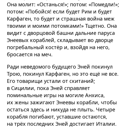
Она молит: «Останься!»; потом: «Помедли!»;
потом: «Побойся! если будет Рим и будет
Карфаген, то будет и страшная война меж
твоими и моими потомками!» Тщетно. Она
видит с дворцовой башни дальние паруса
Энеевых кораблей, складывает во дворце
погребальный костёр и, взойдя на него,
бросается на меч.
Ради неведомого будущего Эней покинул
Трою, покинул Карфаген, но это ещё не все.
Его товарищи устали от скитаний;
в Сицилии, пока Эней справляет
поминальные игры на могиле Анхиса,
их жены зажигают Энеевы корабли, чтобы
остаться здесь и никуда не плыть. Четыре
корабля погибают, уставшие остаются,
на трёх последних Эней достигает Италии.