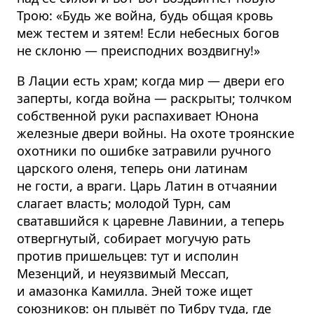
Трою: «Будь же война, будь общая кровь
меж тестем и зятем! Если небесных богов
не склоню — преисподних воздвигну!»
В Лации есть храм; когда мир — двери его
заперты, когда война — раскрыты; толчком
собственной руки распахивает Юнона
железные двери войны. На охоте троянские
охотники по ошибке затравили ручного
царского оленя, теперь они латинам
не гости, а враги. Царь Латин в отчаянии
слагает власть; молодой Турн, сам
сватавшийся к царевне Лавинии, а теперь
отвергнутый, собирает могучую рать
против пришельцев: тут и исполин
Мезенций, и неуязвимый Мессап,
и амазонка Камилла. Эней тоже ищет
союзников: он плывёт по Тибру туда, где