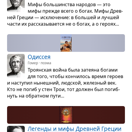
Мифы боль­шин­ства наро­дов — это
мифы прежде всего о богах. Мифы Древ­
ней Гре­ции — исклю­че­ние: в боль­шей и луч­шей
части их рас­ска­зы­ва­ется не о богах, а о героях...
Одис­сея
Гомер · поэма
Тро­ян­ская война была зате­яна богами
для того, чтобы кон­чи­лось время героев
и насту­пил нынеш­ний, люд­ской, желез­ный век.
Кто не погиб у стен Трои, тот дол­жен был погиб­
нуть на обрат­ном пути...
Легенды и мифы Древ­ней Гре­ции