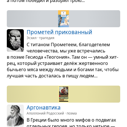
а потом побе­дил и разо­рил Трою...
Про­ме­тей при­ко­ван­ный
Эсхил · трагедия
С тита­ном Про­ме­теем, бла­го­де­те­лем
чело­ве­че­ства, мы уже встре­ча­лись
в поэме Геси­ода «Тео­го­ния». Там он — умный хит­
рец, кото­рый устра­и­вает делёж жерт­вен­ного
бычьего мяса между людьми и богами так, чтобы
луч­шая часть доста­лась в пищу людям...
Арго­нав­тика
Аполлоний Родосский · поэма
В Гре­ции было много мифов о подви­гах
отдель­ных героев, но только четыре —