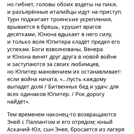
но гибнет, головы обоих вздеты на пики,
и разъярённые италийцы идут на приступ.
Турн поджигает троянские укрепления,
врывается в брешь, крушит врагов
десятками, Юнона вдыхает в него силу,
и только воля Юпитера кладёт предел его
успехам. Боги взволнованы, Венера
и Юнона винят друг друга в новой войне
и заступаются за своих любимцев,
но Юпитер мановением их останавливает:
если война начата, «...пусть каждому
выпадет доля / Битвенных бед и удач: для
всех одинаков Юпитер. / Рок дорогу
найдёт».
Тем временем наконец-то возвращаются
Эней с Паллантом и его отрядом; юный
Асканий-Юл, сын Энея, бросается из лагеря