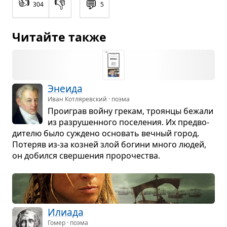
👍
👎
💬
304
5
Читайте также
Эне­ида
Иван Котляревский · поэма
Про­играв войну гре­кам, тро­янцы бежали
из раз­ру­шен­ного посе­ле­ния. Их пред­во­
ди­телю было суждено осно­вать веч­ный город.
Поте­ряв из-за коз­ней злой богини много людей,
он добился свер­ше­ния про­ро­че­ства.
Или­ада
Гомер · поэма