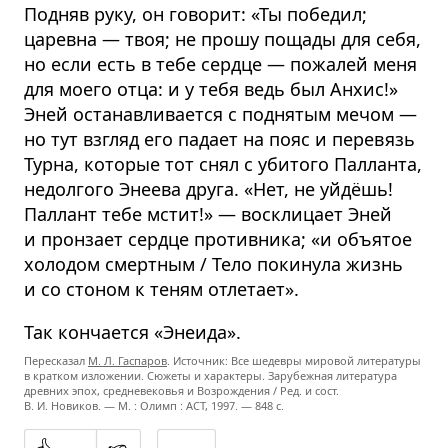
Подняв руку, он говорит: «Ты победил;
царевна — твоя; не прошу пощады для себя,
но если есть в тебе сердце — пожалей меня
для моего отца: и у тебя ведь был Анхис!»
Эней останавливается с поднятым мечом —
но тут взгляд его падает на пояс и перевязь
Турна, которые тот снял с убитого Палланта,
недолгого Энеева друга. «Нет, не уйдёшь!
Паллант тебе мстит!» — восклицает Эней
и пронзает сердце противника; «и объятое
холодом смертным / Тело покинула жизнь
и со стоном к теням отлетает».
Так кончается «Энеида».
Пересказал
М. Л. Гаспаров
. Источник: Все шедевры мировой литературы
в кратком изложении. Сюжеты и характеры. Зарубежная литература
древних эпох, средневековья и Возрождения / Ред. и сост.
В. И. Новиков. — М. : Олимп : ACT, 1997. — 848 с.