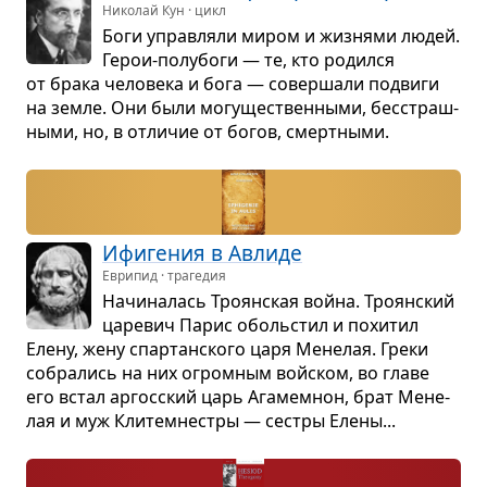
Николай Кун · цикл
Боги управ­ляли миром и жиз­нями людей.
Герои-полу­боги — те, кто родился
от брака чело­века и бога — совер­шали подвиги
на земле. Они были могу­ще­ствен­ными, бес­страш­
ными, но, в отли­чие от богов, смерт­ными.
Ифи­ге­ния в Авлиде
Еврипид · трагедия
Начи­на­лась Тро­ян­ская война. Тро­ян­ский
царе­вич Парис обо­льстил и похи­тил
Елену, жену спар­тан­ского царя Мене­лая. Греки
собра­лись на них огром­ным войском, во главе
его встал аргос­ский царь Ага­мемнон, брат Мене­
лая и муж Кли­тем­не­стры — сестры Елены...