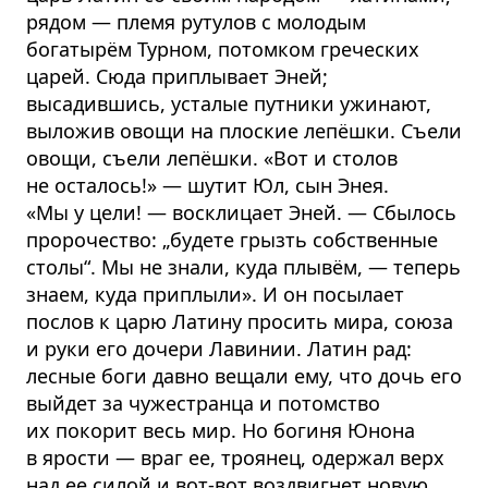
рядом — племя рутулов с молодым
богатырём Турном, потомком греческих
царей. Сюда приплывает Эней;
высадившись, усталые путники ужинают,
выложив овощи на плоские лепёшки. Съели
овощи, съели лепёшки. «Вот и столов
не осталось!» — шутит Юл, сын Энея.
«Мы у цели! — восклицает Эней. — Сбылось
пророчество: „будете грызть собственные
столы“. Мы не знали, куда плывём, — теперь
знаем, куда приплыли». И он посылает
послов к царю Латину просить мира, союза
и руки его дочери Лавинии. Латин рад:
лесные боги давно вещали ему, что дочь его
выйдет за чужестранца и потомство
их покорит весь мир. Но богиня Юнона
в ярости — враг ее, троянец, одержал верх
над ее силой и вот-вот воздвигнет новую