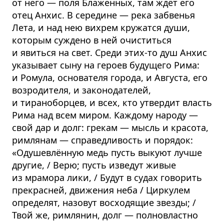
от него — поля Блаженных, там ждёт его
отец Анхис. В середине — река забвенья
Лета, и над нею вихрем кружатся души,
которым суждено в ней очиститься
и явиться на свет. Среди этих-то душ Анхис
указывает сыну на героев будущего Рима:
и Ромула, основателя города, и Августа, его
возродителя, и законодателей,
и тираноборцев, и всех, кто утвердит власть
Рима над всем миром. Каждому народу —
свой дар и долг: грекам — мысль и красота,
римлянам — справедливость и порядок:
«Одушевлённую медь пусть выкуют лучше
другие, / Верю; пусть изведут живые
из мрамора лики, / Будут в судах говорить
прекрасней, движения неба / Циркулем
определят, назовут восходящие звезды; /
Твой же, римлянин, долг — полновластно