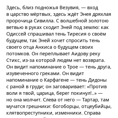
Здесь, близ подножья Везувия, — вход
в царство мёртвых, здесь ждёт Энея дряхлая
пророчица Сивилла. С волшебной золотою
ветвью в руках сходит Эней под землю: как
Одиссей спрашивал тень Тиресия о своём
будущем, так Эней хочет спросить тень
своего отца Анхиса о будущем своих
потомков. Он переплывает Аидову реку
Стикс, из-за которой людям нет возврата.
Он видит напоминание о Трое — тень друга,
изувеченного греками. Он видит
напоминание о Карфагене — тень Дидоны
с раной в груди; он заговаривает: «Против
воли я твой, царица, берег покинул!..» —
но она молчит. Слева от него — Тартар, там
мучатся грешники: богоборцы, отцеубийцы,
клятвопреступники, изменники. Справа