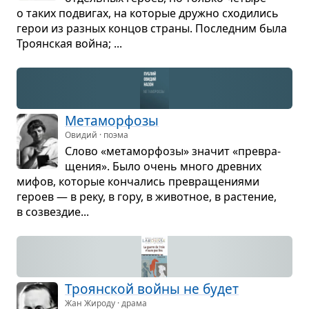
о таких подви­гах, на кото­рые дружно схо­ди­лись
герои из раз­ных кон­цов страны. Послед­ним была
Тро­ян­ская война; ...
Мета­мор­фозы
Овидий · поэма
Слово «мета­мор­фозы» зна­чит «пре­вра­
ще­ния». Было очень много древ­них
мифов, кото­рые кон­ча­лись пре­вра­ще­ни­ями
героев — в реку, в гору, в живот­ное, в рас­те­ние,
в созвез­дие...
Тро­ян­ской войны не будет
Жан Жироду · драма