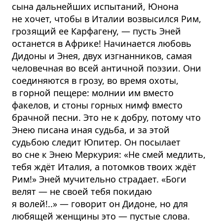
сына дальнейших испытаний, Юнона
не хочет, чтобы в Италии возвысился Рим,
грозящий ее Карфагену, — пусть Эней
останется в Африке! Начинается любовь
Дидоны и Энея, двух изгнанников, самая
человечная во всей античной поэзии. Они
соединяются в грозу, во время охоты,
в горной пещере: молнии им вместо
факелов, и стоны горных нимф вместо
брачной песни. Это не к добру, потому что
Энею писана иная судьба, и за этой
судьбою следит Юпитер. Он посылает
во сне к Энею Меркурия: «Не смей медлить,
тебя ждёт Италия, а потомков твоих ждёт
Рим!» Эней мучительно страдает. «Боги
велят — не своей тебя покидаю
я волей!..» — говорит он Дидоне, но для
любящей женщины это — пустые слова.