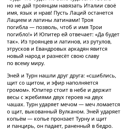
но не дай троянцам навязать Италии своё
имя, язык и нрав! Пусть Лаций останется
Лацием и латины латинами! Троя
погибла — позволь, чтоб и имя Трои
погибло!» И Юпитер ей отвечает: «Да будет
так». Из троянцев и латинов, из рутулов,
этрусков и Евандровых аркадян явится
новый народ и разнесёт свою славу
по всему миру.
Эней и Турн нашли друг друга: «сшиблись,
щит со щитом, и эфир наполняется
громом». Юпитер стоит в небе и держит
весы с жребиями двух героев на двух
чашах. Турн ударяет мечом — меч ломается
о щит, выкованный Вулканом. Эней ударяет
копьём — копье пронзает Турну и щит
и панцирь, он падает, раненный в бедро.