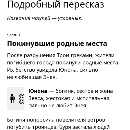
Подробный пересказ
Названия частей — условные.
Часть 1
Покинувшие родные места
После разрушения Трои греками, жители
погибшего города покинули родные места.
Их бегство увидела Юнона, сильно
не любившая Энея.
Юнона
— богиня, сестра и жена
👩🏻‍🦱
Зевса, жесто­кая и мсти­тель­ная,
сильно не любит Энея.
Богиня попросила повелителя ветров
погубить троянцев. Буря застала людей