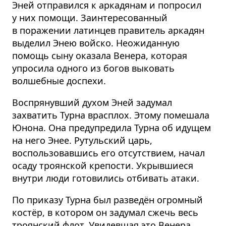
Эней отправился к аркадянам и попросил
у них помощи. Заинтересованный
в поражении латинцев правитель аркадян
выделил Энею войско. Неожиданную
помощь сыну оказала Венера, которая
упросила одного из богов выковать
волшебные доспехи.
Воспрянувший духом Эней задумал
захватить Турна врасплох. Этому помешала
Юнона. Она предупредила Турна об идущем
на него Энее. Рутульский царь,
воспользовавшись его отсутствием, начал
осаду троянской крепости. Укрывшиеся
внутри люди готовились отбивать атаки.
По приказу Турна был разведён огромный
костёр, в котором он задумал сжечь весь
троянский флот. Увидевшая это Венера