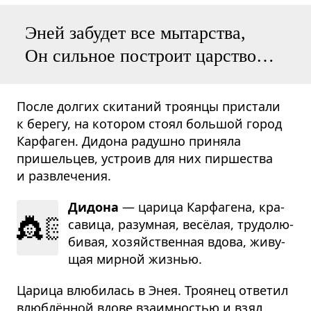
Эней забудет все мытарства,
Он сильное построит царство…
После долгих скитаний троянцы пристали
к берегу, на котором стоял большой город
Карфаген. Дидона радушно приняла
пришельцев, устроив для них пиршества
и развлечения.
Дидона
— царица Кар­фа­гена, кра­
👸🏻
са­вица, разум­ная, весёлая, тру­до­лю­
би­вая, хозяйствен­ная вдова, живу­
щая мир­ной жиз­нью.
Царица влюбилась в Энея. Троянец ответил
влюблённой вдове взаимностью и взял