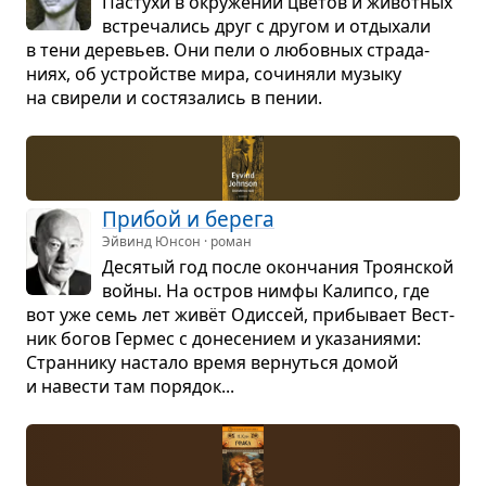
Пастухи в окру­же­нии цве­тов и живот­ных
встре­ча­лись друг с дру­гом и отды­хали
в тени дере­вьев. Они пели о любов­ных стра­да­
ниях, об устройстве мира, сочи­няли музыку
на сви­рели и состя­за­лись в пении.
При­бой и берега
Эйвинд Юнсон · роман
Деся­тый год после окон­ча­ния Тро­ян­ской
войны. На остров нимфы Калипсо, где
вот уже семь лет живёт Одис­сей, при­бы­вает Вест­
ник богов Гер­мес с доне­се­нием и ука­за­ни­ями:
Стран­нику настало время вер­нуться домой
и наве­сти там поря­док...