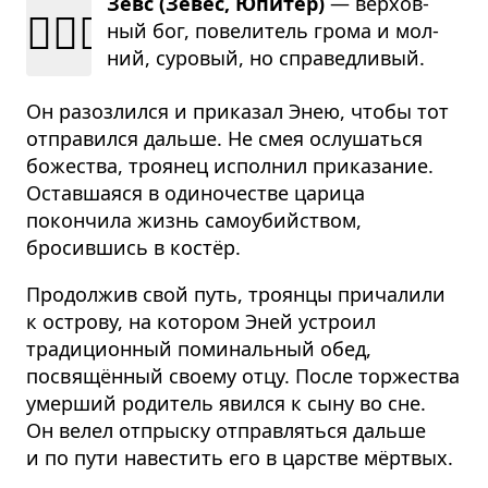
Зевс (Зевес, Юпитер)
— вер­хов­
🧔🏻‍♂️
ный бог, пове­ли­тель грома и мол­
ний, суро­вый, но спра­вед­ли­вый.
Он разозлился и приказал Энею, чтобы тот
отправился дальше. Не смея ослушаться
божества, троянец исполнил приказание.
Оставшаяся в одиночестве царица
покончила жизнь самоубийством,
бросившись в костёр.
Продолжив свой путь, троянцы причалили
к острову, на котором Эней устроил
традиционный поминальный обед,
посвящённый своему отцу. После торжества
умерший родитель явился к сыну во сне.
Он велел отпрыску отправляться дальше
и по пути навестить его в царстве мёртвых.