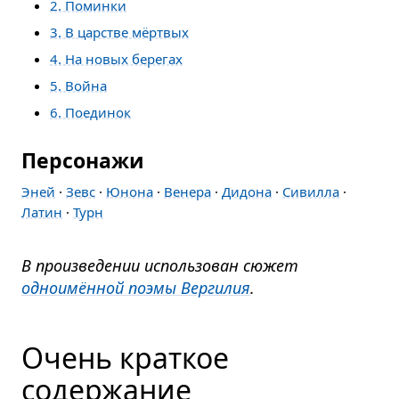
2. Поминки
3. В царстве мёртвых
4. На новых берегах
5. Война
6. Поединок
Персонажи
Эней
·
Зевс
·
Юнона
·
Венера
·
Дидона
·
Сивилла
·
Латин
·
Турн
В произведении использован сюжет
одноимённой поэмы Вергилия
.
Очень краткое
содержание