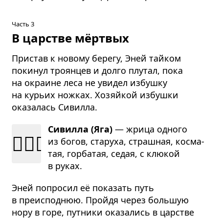
Часть 3
В царстве мёртвых
Пристав к новому берегу, Эней тайком
покинул троянцев и долго плутал, пока
на окраине леса не увидел избушку
на курьих ножках. Хозяйкой избушки
оказалась Сивилла.
Сивилла (Яга)
— жрица одного
🧙🏻‍♀️
из богов, ста­руха, страш­ная, косма­
тая, гор­ба­тая, седая, с клю­кой
в руках.
Эней попросил её показать путь
в преисподнюю. Пройдя через большую
нору в горе, путники оказались в царстве