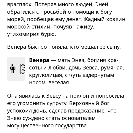
врасплох. Потеряв много людей, Эней
обратился с просьбой о помощи к богу
морей, пообещав ему денег. Жадный хозяин
морской стихии, почуяв наживу,
утихомирил бурю.
Венера быстро поняла, кто мешал её сыну.
Венера
— мать Энея, богиня кра­
👩🏻
соты и любви, дочь Зевса, румя­ная,
круг­ло­ли­цая, с чуть вздёр­ну­тым
носом, весёлая.
Она явилась к Зевсу на поклон и попросила
его угомонить супругу. Верховный бог
успокоил дочь, сделав предсказание, что
Энею суждено стать основателем
могущественного государства.