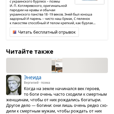
с украинского бурлеск – поэмы
И. П. Котляревского, оригинальной
пародии на нравы и обычаи
украинского панства 18 -19 веков. Эней был юноша
задорный И парень – чисто наш Ермак, С пеленок
к пакостям способный И телом крепкий, как бурлак...
Читать бесплатный отрывок
Читайте также
Эне­ида
Вергилий · поэма
Когда на земле начи­нался век героев,
то боги очень часто схо­дили к смерт­ным
жен­щи­нам, чтобы от них рожда­лись бога­тыри.
Дру­гое дело — богини: они лишь очень редко схо­
дили к смерт­ным мужам, чтобы рождать от них