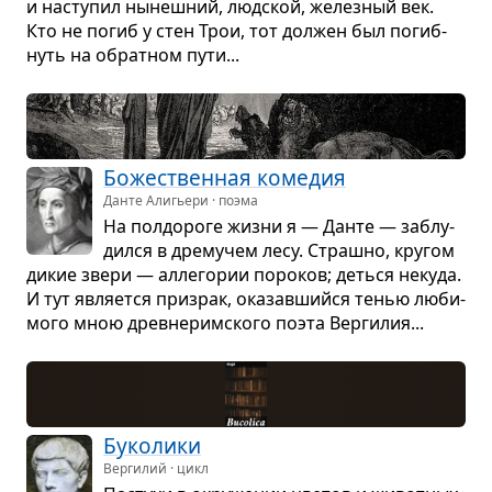
и насту­пил нынеш­ний, люд­ской, желез­ный век.
Кто не погиб у стен Трои, тот дол­жен был погиб­
нуть на обрат­ном пути...
Боже­ствен­ная коме­дия
Данте Алигьери · поэма
На пол­до­роге жизни я — Данте — заблу­
дился в дре­му­чем лесу. Страшно, кру­гом
дикие звери — алле­го­рии поро­ков; деться некуда.
И тут явля­ется при­зрак, ока­зав­шийся тенью люби­
мого мною древ­не­рим­ского поэта Вер­ги­лия...
Буко­лики
Вергилий · цикл