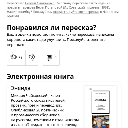
Пересказал
Сергей Симиненко
. За основу пересказа взято издание
поэмы в переводе Веры Потаповой (Л.: Советский писатель, 1969).
Нашли ошибку? Пожалуйста,
отредактируйте этот пересказ
в Народном
Брифли.
Понравился ли пересказ?
Ваши оценки помогают понять, какие пересказы написаны
хорошо, а какие надо улучшить. Пожалуйста, оцените
пересказ:
👍
👎
💬
51
0
Электронная книга
Эне­ида
Михаил Чайковский – член
Российского союза писателей,
прозаик, поэт и переводчик.
Опубликовал 20 поэтических
и прозаических сборников
на русском, немецком и итальянском
языках. «Энеида» – это тоже перевод