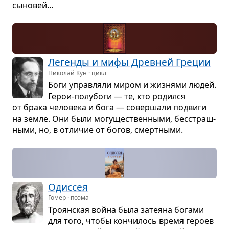
сыно­вей...
Легенды и мифы Древ­ней Гре­ции
Николай Кун · цикл
Боги управ­ляли миром и жиз­нями людей.
Герои-полу­боги — те, кто родился
от брака чело­века и бога — совер­шали подвиги
на земле. Они были могу­ще­ствен­ными, бес­страш­
ными, но, в отли­чие от богов, смерт­ными.
Одис­сея
Гомер · поэма
Тро­ян­ская война была зате­яна богами
для того, чтобы кон­чи­лось время героев