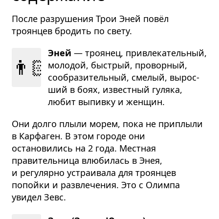
После разрушения Трои Эней повёл
троянцев бродить по свету.
Эней
— тро­я­нец, при­вле­ка­тель­ный,
👨🏻
моло­дой, быстрый, про­вор­ный,
сооб­ра­зи­тель­ный, сме­лый, вырос­
ший в боях, извест­ный гуляка,
любит выпивку и жен­щин.
Они долго плыли морем, пока не приплыли
в Карфаген. В этом городе они
остановились на 2 года. Местная
правительница влюбилась в Энея,
и регулярно устраивала для троянцев
попойки и развлечения. Это с Олимпа
увидел Зевс.