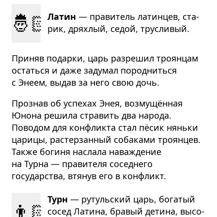
🤴🏻
Латин
— пра­ви­тель латин­цев, ста­
рик, дрях­лый, седой, тру­сли­вый.
Приняв подарки, царь разрешил троянцам
остаться и даже задумал породниться
с Энеем, выдав за него свою дочь.
Прознав об успехах Энея, возмущённая
Юнона решила стравить два народа.
Поводом для конфликта стал пёсик няньки
царицы, растерзанный собаками троянцев.
Также богиня наслала наваждение
на Турна — правителя соседнего
государства, втянув его в конфликт.
Турн
— рутуль­ский царь, бога­тый
👨🏻‍🦱
сосед Латина, бра­вый детина, высо­