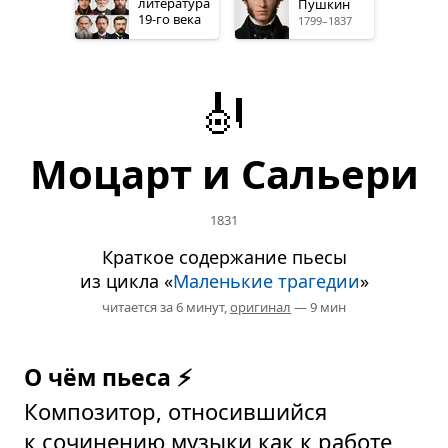
литература
Пушкин
19-го
века
1799–1837
🎻
Моцарт и Сальери
1831
Краткое содержание пьесы
из цикла «
Маленькие трагедии
»
читается за 6 минут,
оригинал
— 9 мин
О чём пьеса ⚡
Композитор, относившийся
к сочинению музыки как к работе,