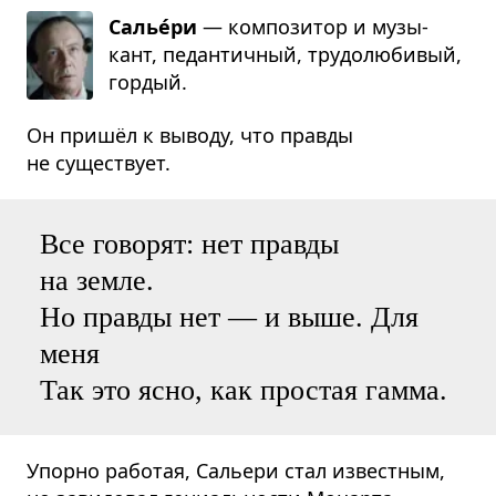
Салье́ри
— ком­по­зи­тор и музы­
кант, педан­тич­ный, тру­до­лю­би­вый,
гор­дый.
Он пришёл к выводу, что правды
не существует.
Все говорят: нет правды
на земле.
Но правды нет — и выше. Для
меня
Так это ясно, как простая гамма.
Упорно работая, Сальери стал известным,