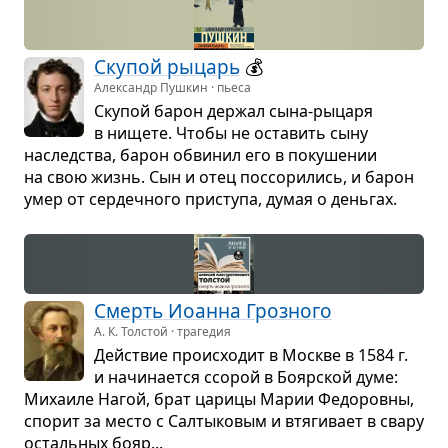
Ску­пой рыцарь
💰
Александр Пушкин · пьеса
Ску­пой барон дер­жал сына-рыцаря
в нищете. Чтобы не оста­вить сыну
наслед­ства, барон обви­нил его в поку­ше­нии
на свою жизнь. Сын и отец поссо­ри­лись, и барон
умер от сер­деч­ного при­ступа, думая о день­гах.
Смерть Иоанна Гроз­ного
А. К. Толстой · трагедия
Действие про­ис­хо­дит в Москве в 1584 г.
и начи­на­ется ссо­рой в Бояр­ской думе:
Миха­иле Нагой, брат царицы Марии Федо­ровны,
спо­рит за место с Сал­ты­ко­вым и втя­ги­вает в свару
осталь­ных бояр...