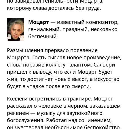
но завидовал гениальности Моцарта,
которому слава досталась без труда.
Моцарт
— извест­ный ком­по­зи­тор,
гени­аль­ный, празд­ный, несколько
бес­печ­ный.
Размышления прервало появление
Моцарта. Гость сыграл новое произведение,
снова поразив коллегу талантом. Сальери
пришёл к выводу, что если Моцарт будет
жив, то достигнет новых высот, а искусство
будет в упадке после его смерти.
Коллеги встретились в трактире. Моцарт
рассказал о человеке в чёрном, заказавшем
реквием — музыку для заупокойного
богослужения. Работая над сочинением,
он чувствовал необъяснимое беспокойство.