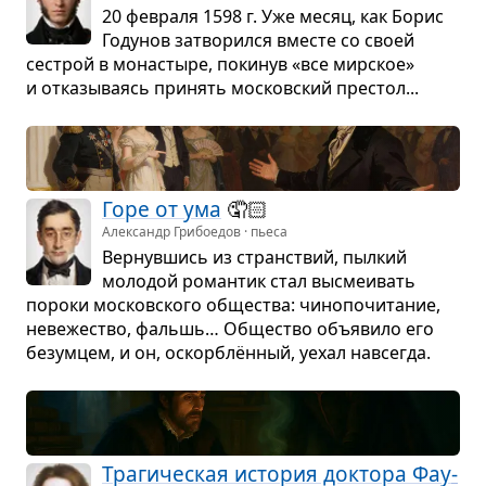
20 февраля 1598 г. Уже месяц, как Борис
Году­нов затво­рился вме­сте со своей
сестрой в мона­стыре, поки­нув «все мир­ское»
и отка­зы­ва­ясь при­нять москов­ский пре­стол...
Горе от ума
🤦🏻
Александр Грибоедов · пьеса
Вер­нув­шись из стран­ствий, пыл­кий
моло­дой роман­тик стал высме­и­вать
пороки москов­ского обще­ства: чино­по­чи­та­ние,
неве­же­ство, фаль­шь… Обще­ство объ­явило его
без­ум­цем, и он, оскорб­лён­ный, уехал навсе­гда.
Тра­ги­че­ская исто­рия док­тора Фау­