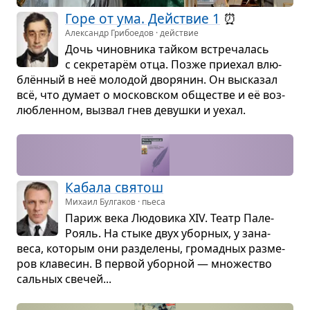
Горе от ума. Действие 1
⏰
Александр Грибоедов · действие
Дочь чинов­ника тайком встре­ча­лась
с секре­тарём отца. Позже при­е­хал влю­
блён­ный в неё моло­дой дво­ря­нин. Он выска­зал
всё, что думает о москов­ском обще­стве и её воз­
люб­лен­ном, вызвал гнев девушки и уехал.
Кабала свя­тош
Михаил Булгаков · пьеса
Париж века Людо­вика XIV. Театр Пале-
Рояль. На стыке двух убор­ных, у зана­
веса, кото­рым они раз­де­лены, гро­мад­ных раз­ме­
ров кла­ве­син. В пер­вой убор­ной — мно­же­ство
саль­ных све­чей...