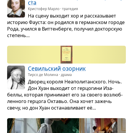
ста
Кристофер Марло · трагедия
На сцену выхо­дит хор и рас­ска­зы­вает
исто­рию Фау­ста: он родился в гер­ман­ском городе
Рода, учился в Вит­тен­берге, полу­чил док­тор­скую
сте­пень...
Севиль­ский озор­ник
Тирсо де Молина · драма
Дво­рец короля Неа­по­ли­тан­ского. Ночь.
Дон Хуан выхо­дит от гер­цо­гини Иза­
беллы, кото­рая при­ни­мает его за сво­его воз­люб­
лен­ного гер­цога Октавьо. Она хочет зажечь
свечу, но дон Хуан оста­нав­ли­вает её...