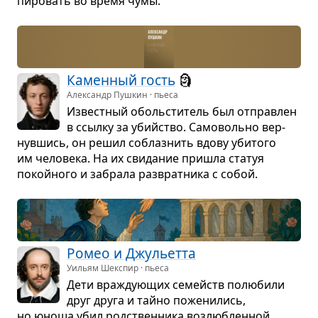
пиро­вать во время чумы.
Камен­ный гость
🗿
Александр Пушкин · пьеса
Извест­ный обо­льсти­тель был отправ­лен
в ссылку за убийство. Само­вольно вер­
нув­шись, он решил соблаз­нить вдову уби­того
им чело­века. На их сви­да­ние при­шла ста­туя
покойного и забрала раз­врат­ника с собой.
Ромео и Джу­льетта
Уильям Шекспир · пьеса
Дети враж­ду­ю­щих семейств полю­били
друг друга и тайно поже­ни­лись,
но юноша убил род­ствен­ника воз­люб­лен­ной