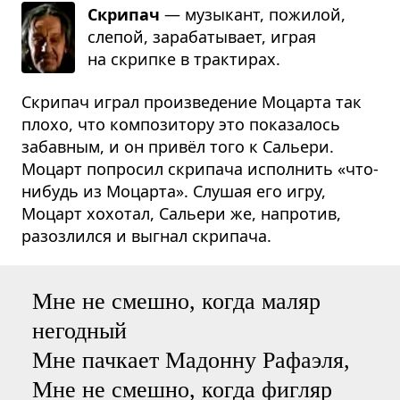
Скрипач
— музы­кант, пожи­лой,
сле­пой, зара­ба­ты­вает, играя
на скрипке в трак­ти­рах.
Скрипач играл произведение Моцарта так
плохо, что композитору это показалось
забавным, и он привёл того к Сальери.
Моцарт попросил скрипача исполнить «что-
нибудь из Моцарта». Слушая его игру,
Моцарт хохотал, Сальери же, напротив,
разозлился и выгнал скрипача.
Мне не смешно, когда маляр
негодный
Мне пачкает Мадонну Рафаэля,
Мне не смешно, когда фигляр