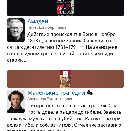
Ама­дей
Питер Шаффер · пьеса
Действие про­ис­хо­дит в Вене в ноя­бре
1823 г., а вос­по­ми­на­ния Сальери отно­
сятся к деся­ти­ле­тию 1781–1791 гг. На аван­сцене
в инва­лид­ном кре­сле спи­ной к зри­те­лям сидит
ста­рик...
Малень­кие тра­ге­дии
🎭
Александр Пушкин · цикл
Четыре пьесы о роко­вых страс­тях. Ску­
пость довела рыцаря до гибели. Зависть
толк­нула музы­канта на убийство. Рас­пут­ство при­
вело к гибели соблаз­ни­теля. Отча­я­ние заста­вило