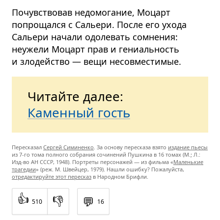
Почувствовав недомогание, Моцарт
попрощался с Сальери. После его ухода
Сальери начали одолевать сомнения:
неужели Моцарт прав и гениальность
и злодейство — вещи несовместимые.
Читайте далее:
Каменный гость
Пересказал
Сергей Симиненко
. За основу пересказа взято
издание пьесы
из 7-го тома полного собрания сочинений Пушкина в 16 томах (М.; Л.:
Изд-во АН СССР, 1948). Портреты персонажей — из фильма «
Маленькие
трагедии
» (реж. М. Швейцер, 1979). Нашли ошибку? Пожалуйста,
отредактируйте этот пересказ
в Народном Брифли.
👍
👎
💬
510
16