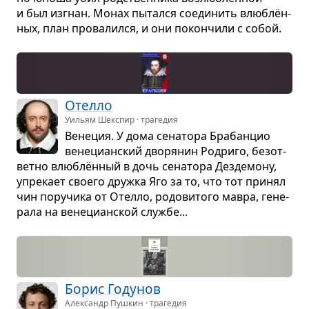
и был изгнан. Монах пытался соеди­нить влю­блён­
ных, план про­ва­лился, и они покон­чили с собой.
Отелло
Уильям Шекспир · трагедия
Вене­ция. У дома сена­тора Бра­бан­цио
вене­ци­ан­ский дво­ря­нин Родриго, без­от­
ветно влю­блён­ный в дочь сена­тора Дез­де­мону,
упре­кает сво­его дружка Яго за то, что тот при­нял
чин пору­чика от Отелло, родо­ви­того мавра, гене­
рала на вене­ци­ан­ской службе...
Борис Году­нов
Александр Пушкин · трагедия