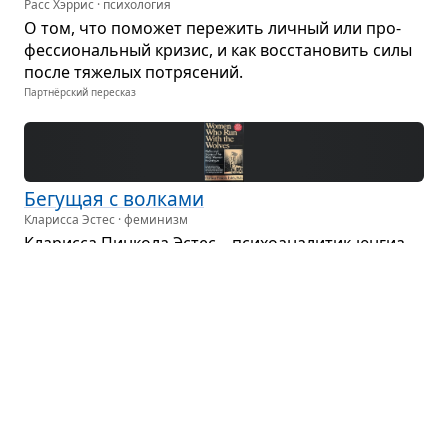
Расс Хэррис · психология
О том, что помо­жет пере­жить лич­ный или про­
фес­си­о­наль­ный кри­зис, и как вос­ста­но­вить силы
после тяже­лых потря­се­ний.
Партнёрский пересказ
Бегу­щая с вол­ками
Кларисса Эстес · феминизм
Кла­рисса Пин­кола Эстес – пси­хо­ана­ли­тик-юнги­а­
нец, поэт, фило­соф и ска­зи­тель­ница древ­них пре­
да­ний. Ее книга посвя­щена Пер­во­здан­ной Жен­
щине...
Партнёрский пересказ
Почему никто не ска­зал мне об этом