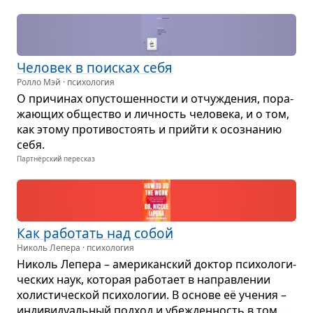
Чело­век в поис­ках себя
Ролло Мэй · психология
О при­чи­нах опу­сто­шен­но­сти и отчуж­де­ния, пора­
жа­ю­щих обще­ство и лич­ность чело­века, и о том,
как этому про­ти­во­сто­ять и прийти к осо­зна­нию
себя.
Партнёрский пересказ
Как рабо­тать над собой
Николь Лепера · психология
Николь Лепера – аме­ри­кан­ский док­тор пси­хо­ло­ги­
че­ских наук, кото­рая рабо­тает в направ­ле­нии
холи­сти­че­ской пси­хо­ло­гии. В основе её уче­ния –
инди­ви­ду­аль­ный под­ход и убе­жден­ность в том, ...