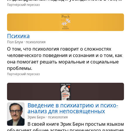
Партнёрский пересказ
Пси­хика
Пол Блум · психология
О том, что пси­хо­ло­гия гово­рит о слож­но­стях
чело­ве­че­ского пове­де­ния и созна­ния и о том, как
она помо­гает решать мораль­ные и соци­аль­ные
про­блемы.
Партнёрский пересказ
Вве­де­ние в пси­хи­а­трию и пси­хо­
ана­лиз для непо­свя­щен­ных
Эрик Берн · психология
В своей книге Эрик Берн про­стым язы­ком
объ­яс­няет общие аспекты пси­хи­че­ского раз­ви­тия