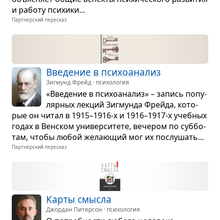
и работу пси­хики...
Партнёрский пересказ
Вве­де­ние в пси­хо­ана­лиз
Зигмунд Фрейд · психология
«Вве­де­ние в пси­хо­ана­лиз» – запись попу­
ляр­ных лек­ций Зиг­мунда Фрейда, кото­
рые он читал в 1915–1916-х и 1916–1917-х учеб­ных
годах в Вен­ском уни­вер­си­тете, вече­ром по суб­бо­
там, чтобы любой жела­ю­щий мог их послу­шать...
Партнёрский пересказ
Карты смысла
Джордан Питерсон · психология