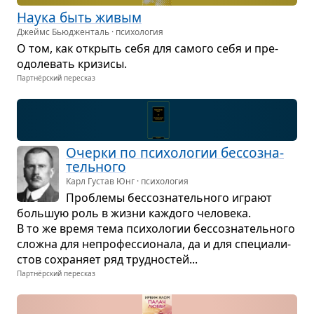
Наука быть живым
Джеймс Бьюдженталь · психология
О том, как открыть себя для самого себя и пре­
одо­ле­вать кри­зисы.
Партнёрский пересказ
Очерки по пси­хо­ло­гии бес­со­зна­
тель­ного
Карл Густав Юнг · психология
Про­блемы бес­со­зна­тель­ного играют
боль­шую роль в жизни каж­дого чело­века.
В то же время тема пси­хо­ло­гии бес­со­зна­тель­ного
сложна для непро­фес­си­о­нала, да и для спе­ци­а­ли­
стов сохра­няет ряд труд­но­стей...
Партнёрский пересказ