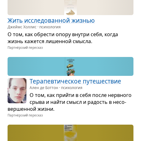
Жить иссле­до­ван­ной жиз­нью
Джеймс Холлис · психология
О том, как обре­сти опору вну­три себя, когда
жизнь кажется лишен­ной смысла.
Партнёрский пересказ
Тера­пев­ти­че­ское путе­ше­ствие
Ален де Боттон · психология
О том, как прийти в себя после нерв­ного
срыва и найти смысл и радость в несо­
вер­шен­ной жизни.
Партнёрский пересказ