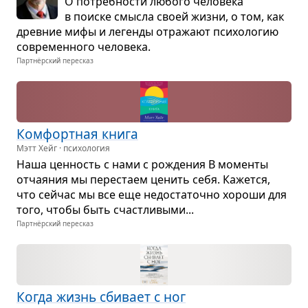
О потреб­но­сти любого чело­века
в поиске смысла своей жизни, о том, как
древ­ние мифы и легенды отра­жают пси­хо­ло­гию
совре­мен­ного чело­века.
Партнёрский пересказ
Ком­форт­ная книга
Мэтт Хейг · психология
Наша цен­ность с нами с рожде­ния В моменты
отча­я­ния мы пере­стаем ценить себя. Кажется,
что сейчас мы все еще недо­ста­точно хороши для
того, чтобы быть счаст­ли­выми...
Партнёрский пересказ
Когда жизнь сби­вает с ног