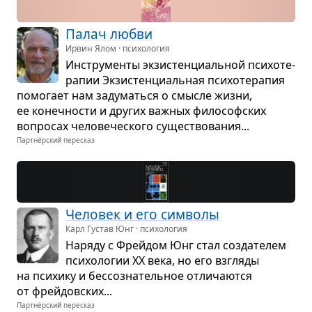
Палач любви
Ирвин Ялом · психология
Инстру­менты экзи­стен­ци­аль­ной пси­хо­те­
ра­пии Экзи­стен­ци­аль­ная пси­хо­те­ра­пия
помо­гает нам заду­маться о смысле жизни,
ее конеч­но­сти и дру­гих важ­ных фило­соф­ских
вопро­сах чело­ве­че­ского суще­ство­ва­ния...
Партнёрский пересказ
Чело­век и его сим­волы
Карл Густав Юнг · психология
Наряду с Фрейдом Юнг стал созда­те­лем
пси­хо­ло­гии XX века, но его взгляды
на пси­хику и бес­со­зна­тель­ное отли­ча­ются
от фрей­дов­ских...
Партнёрский пересказ