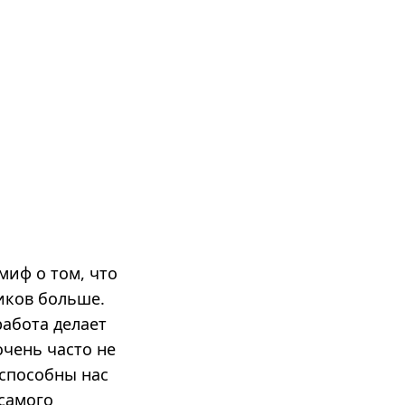
иф о том, что
иков больше.
работа делает
очень часто не
 способны нас
 самого