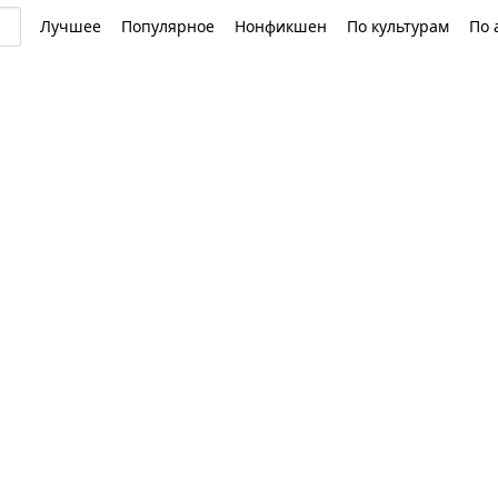
Лучшее
Популярное
Нонфикшен
По культурам
По 