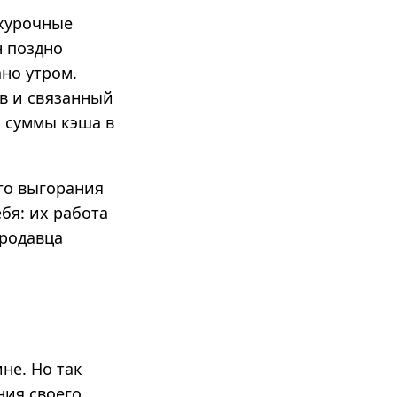
х­урочные
н поздно
ано утром.
ов и связанный
й суммы кэша в
го выгорания
бя: их работа
продавца
не. Но так
ния своего