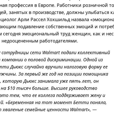
ная профессия в Европе.
Работники розничной то
ей, занятых в производстве, должны улыбаться к
оциолог Арли Рассел Хохшильд назвала «эмоцио
чающим подавление собственных эмоций и потреб
м сегодня эмоциональный труд женщин, как и нес
ся недооцененным работодателями.
у сотрудницы сети Walmart подали коллективный
 компании о половой дискриминации. Одной из
тти Дьюкс случайно вручили налоговую форму ее
ужчины. За первый же год на позиции помощника
, которую Дьюкс занимала уже пять лет, он
 на $10 тысяч больше. Высшее руководство
 это тем, что ее коллега поддерживает жену и
ей. «Беременная на тот момент Бетти поняла,
т хваленые семейные ценности Walmart», —