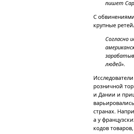
пишет Сар
С обвинениями
крупные ретейл
Согласно и
американс
зарабатыв
людей».
Исследователи
розничной тор
и Дании и приш
варьировались,
странах. Напри
а у французск
кодов товаров,