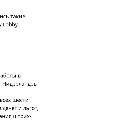
ись такие
y Lobby.
работы в
, Нидерландов
 всех шести
денег и льгот,
вания штрих-