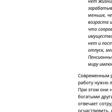
нет жизни)
зарабатыв
меньше, ч
возраста и
что сопров
имущества.
нет и пос
отпуск, м
Пенсионный
миру имею
Современным р
работу нужно 
При этом они 
богатыми друг
отвечает сотр
осчастливить,