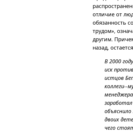
распространен
отличие от люд
обязанность с
трудом»
, озна
другим. Приче
назад, остает
В 2000 год
иск против
истцов Бе
коллеги--м
менеджера
заработал
объяснило
двоих дет
чего стоя