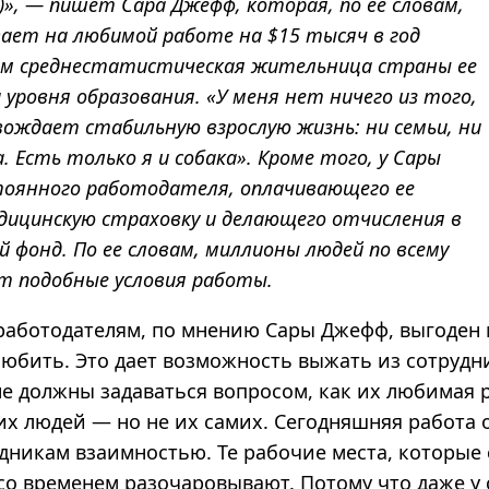
», — пишет Сара Джефф, которая, по ее словам,
ает на любимой работе на $15 тысяч в год
ем среднестатистическая жительница страны ее
 уровня образования. «У меня нет ничего из того,
ождает стабильную взрослую жизнь: ни семьи, ни
 Есть только я и собака». Кроме того, у Сары
тоянного работодателя, оплачивающего ее
едицинскую страховку и делающего отчисления в
 фонд. По ее словам, миллионы людей по всему
т подобные условия работы.
аботодателям, по мнению Сары Джефф, выгоден м
любить.
Это дает возможность выжать из сотрудн
не должны задаваться вопросом, как их любимая 
их людей — но не их самих. Сегодняшняя работа 
удникам взаимностью. Те рабочие места, которые
 со временем разочаровывают. Потому что
даже у