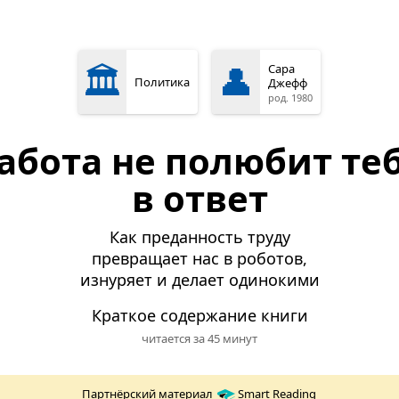
🏛️
👤
Сара
Политика
Джефф
род. 1980
абота не полюбит те
в ответ
Как преданность труду
превращает нас в роботов,
изнуряет и делает одинокими
Краткое содержание книги
читается за 45 минут
Партнёрский материал
Smart Reading