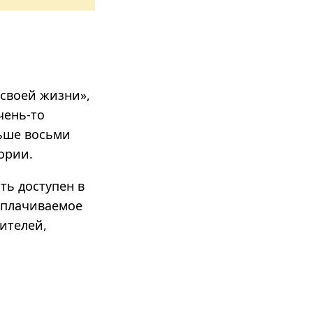
 своей жизни»,
чень-то
льше восьми
тории
.
ть доступен в
оплачиваемое
ителей,