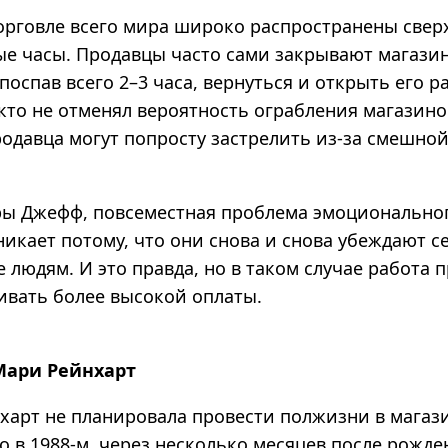
орговле всего мира широко распространены свер
ые часы.
Продавцы часто сами закрывают магази
поспав всего 2–3 часа, вернуться и открыть его р
икто не отменял вероятность ограбления магазин
родавца могут попросту застрелить из-за смешно
ры Джефф,
повсеместная проблема эмоционально
икает потому, что они снова и снова убеждают се
е людям
.
И это правда, но в таком случае работа 
ивать более высокой оплаты.
Мари Рейнхарт
харт не планировала провести полжизни в магази
о в 1988-м, через несколько месяцев после рожде