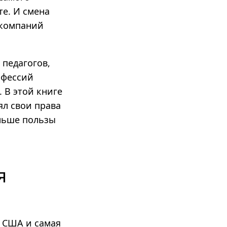
те
.
И смена
 компаний
 педагогов,
офессий
 В этой книге
ял свои права
ольше пользы
я
в США и самая