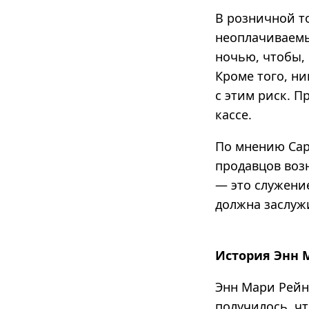
В розничной т
неоплачиваем
ночью, чтобы, 
Кроме того, н
с этим риск. П
кассе.
По мнению Са
продавцов возн
— это служени
должна заслуж
История Энн 
Энн Мари Рейн
получилось, чт