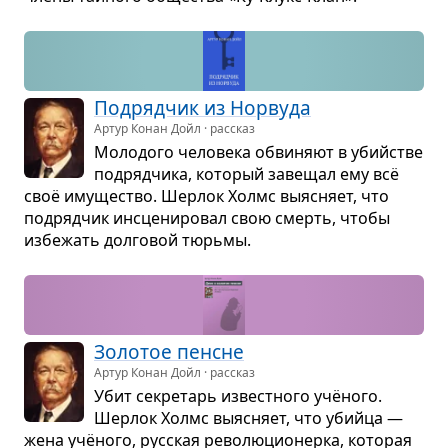
Под­ряд­чик из Нор­вуда
Артур Конан Дойл · рассказ
Моло­дого чело­века обви­няют в убийстве
под­ряд­чика, кото­рый заве­щал ему всё
своё иму­ще­ство. Шер­лок Холмс выяс­няет, что
под­ряд­чик инсце­ни­ро­вал свою смерть, чтобы
избе­жать дол­го­вой тюрьмы.
Золо­тое пенсне
Артур Конан Дойл · рассказ
Убит секре­тарь извест­ного учёного.
Шер­лок Холмс выяс­няет, что убийца —
жена учёного, рус­ская рево­лю­ци­о­нерка, кото­рая