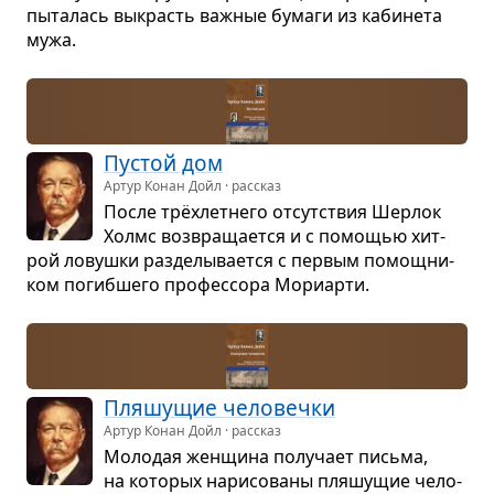
пыта­лась выкрасть важ­ные бумаги из каби­нета
мужа.
Пустой дом
Артур Конан Дойл · рассказ
После трёхлет­него отсут­ствия Шер­лок
Холмс воз­вра­ща­ется и с помо­щью хит­
рой ловушки раз­де­лы­ва­ется с пер­вым помощ­ни­
ком погиб­шего про­фес­сора Мори­арти.
Пля­шу­щие чело­вечки
Артур Конан Дойл · рассказ
Моло­дая жен­щина полу­чает письма,
на кото­рых нари­со­ваны пля­шу­щие чело­