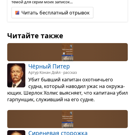
темой для серии моих записок...
Читать бесплатный отрывок
Читайте также
Чёр­ный Питер
Артур Конан Дойл · рассказ
Убит быв­ший капи­тан охот­ни­чьего
судна, кото­рый наво­дил ужас на окру­жа­
ю­щих. Шер­лок Холмс выяс­няет, что капи­тана убил
гар­пун­щик, слу­жив­ший на его судне.
Сире­не­вая сто­рожка