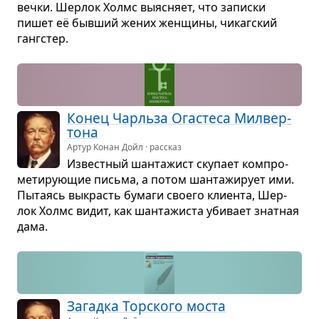
вечки. Шер­лок Холмс выяс­няет, что записки
пишет её быв­ший жених жен­щины, чикаг­ский
ганг­стер.
Конец Чарльза Ога­стеса Мил­вер­
тона
Артур Конан Дойл · рассказ
Извест­ный шан­та­жист ску­пает ком­про­
ме­ти­ру­ю­щие письма, а потом шан­та­жи­рует ими.
Пыта­ясь выкрасть бумаги сво­его кли­ента, Шер­
лок Холмс видит, как шан­та­жи­ста уби­вает знат­ная
дама.
Загадка Тор­ского моста