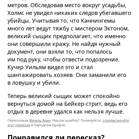
метров. Обследовав место вокруг усадьбы,
Холмс не увидел никаких следов убегавшего
убийцы. Учитывая то, что Каннингемы
много лет ведут тяжбу с мистером Эктоном,
великий сыщик предполагает, что именно
они совершили кражу. Не найдя нужный
документ, они взяли то, что попалось
им под руку, чтобы отвести подозрение.
Кучер Уильям видел это и стал
шантажировать хозяев. Они заманили его
в ловушку и убили.
Теперь великий сыщик может спокойно
вернуться домой на Бейкер-стрит, ведь его
отдых в деревне удался как нельзя лучше.
Пересказала
Жизель Адан
. Нашли ошибку? Пожалуйста,
отредактируйте
этот пересказ
в Народном Брифли.
Понравился ли пересказ?