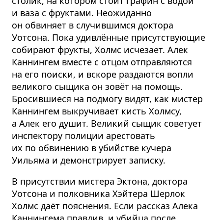
столик, на котором стоит графин с водой
и ваза с фруктами. Неожиданно
он обвиняет в случившимся доктора
Уотсона. Пока удивлённые присутствующие
собирают фрукты, Холмс исчезает. Алек
Каннингем вместе с отцом отправляются
на его поиски, и вскоре раздаются вопли
великого сыщика он зовёт на помощь.
Бросившиеся на подмогу видят, как мистер
Каннингем выкручивает кисть Холмсу,
а Алек его душит. Великий сыщик советует
инспектору полиции арестовать
их по обвинению в убийстве кучера
Уильяма и демонстрирует записку.
В присутствии мистера Эктона, доктора
Уотсона и полковника Хэйтера Шерлок
Холмс даёт пояснения. Если рассказ Алека
Каннингема правдив, и убийца после