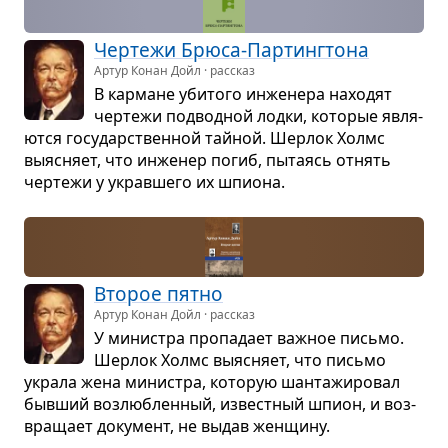
Чер­тежи Брюса-Пар­тинг­тона
Артур Конан Дойл · рассказ
В кар­мане уби­того инже­нера нахо­дят
чер­тежи под­вод­ной лодки, кото­рые явля­
ются госу­дар­ствен­ной тай­ной. Шер­лок Холмс
выяс­няет, что инже­нер погиб, пыта­ясь отнять
чер­тежи у украв­шего их шпи­она.
Вто­рое пятно
Артур Конан Дойл · рассказ
У мини­стра про­па­дает важ­ное письмо.
Шер­лок Холмс выяс­няет, что письмо
украла жена мини­стра, кото­рую шан­та­жи­ро­вал
быв­ший воз­люб­лен­ный, извест­ный шпион, и воз­
вра­щает доку­мент, не выдав жен­щину.