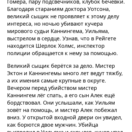
Гомера, пару подсвечников, клубок бечёвки.
Благодаря стараниям доктора Уотсона,
великий сыщик не проявляет к этому делу
интереса, но ночью убивают кучера
мирового судьи Каннингема, Уильяма,
выстрелом в сердце. Узнав, что в Рейгете
находится Шерлок Холмс, инспектор
полиции обращается к нему за помощью.
Великий сыщик берётся за дело. Мистер
Эктон и Каннингемы много лет ведут тяжбу,
а их имения самые крупные в округе.
Вечером перед убийством мистер
Каннингем лёг спать, а его сын Алек ещё
бордствовал. Они услышали, как Уильям
зовёт на помощь, и мистер Алек побежал
вниз. У открытой входной двери он увидел,
как борются двое мужчин. Убийца
выстрелил в Уильяма и скрылся, кучер упал