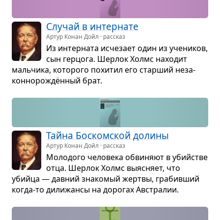
Слу­чай в интер­нате
Артур Конан Дойл · рассказ
Из интер­ната исче­зает один из уче­ни­ков,
сын гер­цога. Шер­лок Холмс нахо­дит
маль­чика, кото­рого похи­тил его стар­ший неза­
кон­но­ро­ждён­ный брат.
Тайна Боском­ской долины
Артур Конан Дойл · рассказ
Моло­дого чело­века обви­няют в убийстве
отца. Шер­лок Холмс выяс­няет, что
убийца — дав­ний зна­ко­мый жертвы, гра­бив­ший
когда-то дили­жансы на доро­гах Австра­лии.