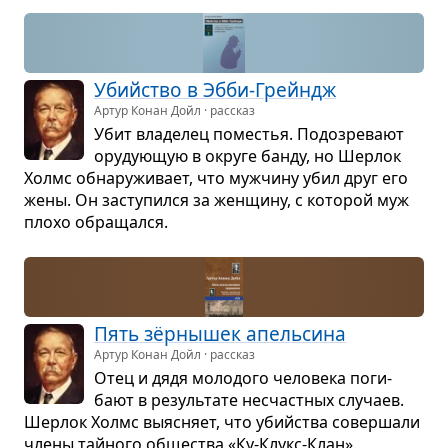
Убийство в Эбби-Грейндж
Артур Конан Дойл · рассказ
Убит вла­де­лец поме­стья. Подо­зре­вают
ору­ду­ю­щую в округе банду, но Шер­лок
Холмс обна­ру­жи­вает, что муж­чину убил друг его
жены. Он засту­пился за жен­щину, с кото­рой муж
плохо обра­щался.
Пять зёр­ны­шек апель­сина
Артур Конан Дойл · рассказ
Отец и дядя моло­дого чело­века поги­
бают в резуль­тате несчаст­ных слу­чаев.
Шер­лок Холмс выяс­няет, что убийства совер­шали
члены тайного обще­ства «Ку-Клукс-Клан».