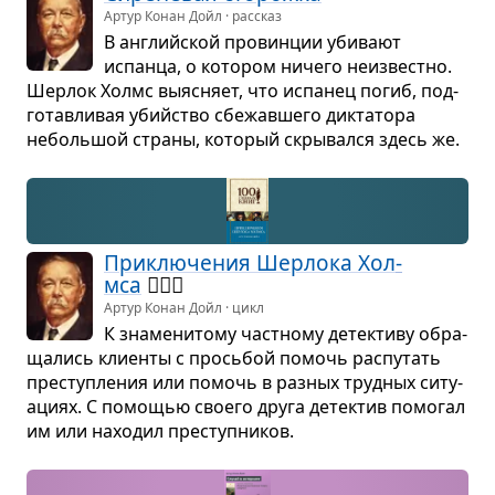
Артур Конан Дойл · рассказ
В английской про­вин­ции уби­вают
испанца, о кото­ром ничего неиз­вестно.
Шер­лок Холмс выяс­няет, что испа­нец погиб, под­
го­тав­ли­вая убийство сбе­жав­шего дик­та­тора
неболь­шой страны, кото­рый скры­вался здесь же.
При­клю­че­ния Шер­лока Хол­
мса
🕵🏻‍♂️
Артур Конан Дойл · цикл
К зна­ме­ни­тому част­ному детек­тиву обра­
ща­лись кли­енты с прось­бой помочь рас­пу­тать
пре­ступ­ле­ния или помочь в раз­ных труд­ных ситу­
а­циях. С помо­щью сво­его друга детек­тив помо­гал
им или нахо­дил пре­ступ­ни­ков.