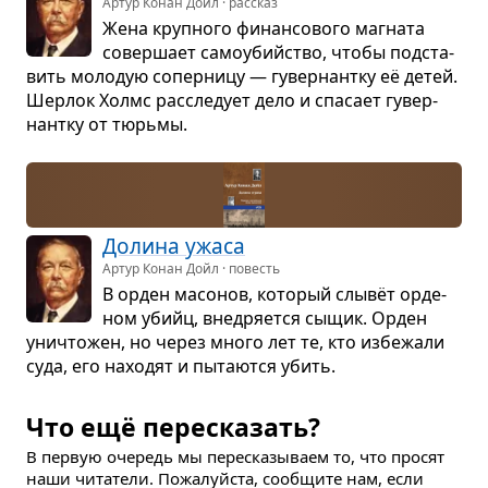
Артур Конан Дойл · рассказ
Жена круп­ного финан­со­вого маг­ната
совер­шает само­убийство, чтобы под­ста­
вить моло­дую сопер­ницу — гувер­нантку её детей.
Шер­лок Холмс рас­сле­дует дело и спа­сает гувер­
нантку от тюрьмы.
Долина ужаса
Артур Конан Дойл · повесть
В орден масо­нов, кото­рый слывёт орде­
ном убийц, вне­дря­ется сыщик. Орден
уни­что­жен, но через много лет те, кто избе­жали
суда, его нахо­дят и пыта­ются убить.
Что ещё пересказать?
В первую очередь мы пересказываем то, что просят
наши читатели. Пожалуйста, сообщите нам, если