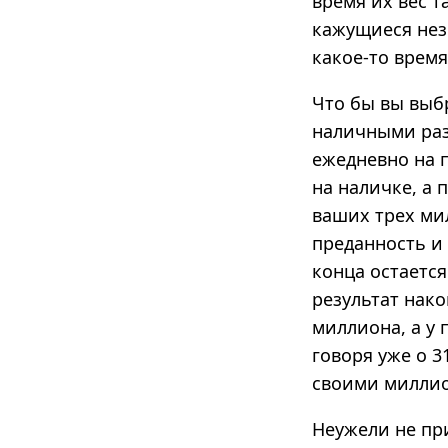
время их вес т
кажущиеся нез
какое-то врем
Что бы вы выб
наличными раз
ежедневно на 
на наличке, а 
ваших трех мил
преданность и 
конца остается
результат нако
миллиона, а у 
говоря уже о 3
своими миллион
Неужели не пр