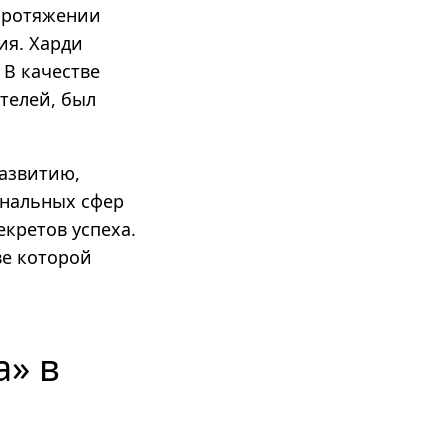
 протяжении
ия. Харди
 В качестве
телей, был
азвитию,
ональных сфер
екретов успеха.
ве которой
а» в