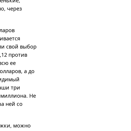
ленькие,
о, через
лларов
ивается
ли свой выбор
5,12 против
всю ее
олларов, а до
видимый
ваши три
3 миллиона. Не
за ней со
ажки, можно