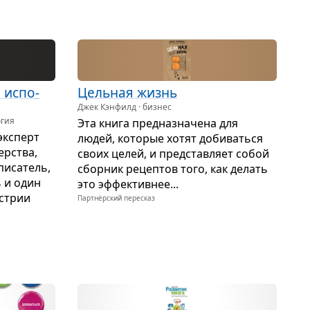
е испо­
Цель­ная жизнь
Джек Кэнфилд · бизнес
огия
Эта книга пред­на­зна­чена для
экс­перт
людей, кото­рые хотят доби­ваться
ер­ства,
своих целей, и пред­став­ляет собой
писа­тель,
сбор­ник рецеп­тов того, как делать
ь и один
это эффек­тив­нее...
­стрии
Партнёрский пересказ