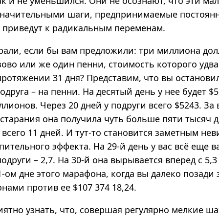
ак и не уменьшился. Они не осознают, что эти ма
начительными шаги, предпринимаемые постоянн
я приведут к радикальным переменам.
рали, если бы вам предложили: три миллиона до
ово или же один пенни, стоимость которого удва
протяжении 31 дня? Представим, что вы останови
подруга – на пенни. На десятый день у нее будет $
лионов. Через 20 дней у подруги всего $5243. За 
старания она получила чуть больше пяти тысяч д
 всего 11 дней. И тут-то становится заметным не
пительного эффекта. На 29-й день у вас всё еще 
подруги – 2,7. На 30-й она вырывается вперед с 5,
1-ом дне этого марафона, когда вы далеко позади 
ами против ее $107 374 18,24.
иятно узнать, что, совершая регулярно мелкие ш