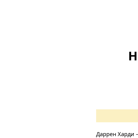
Н
Даррен Харди 