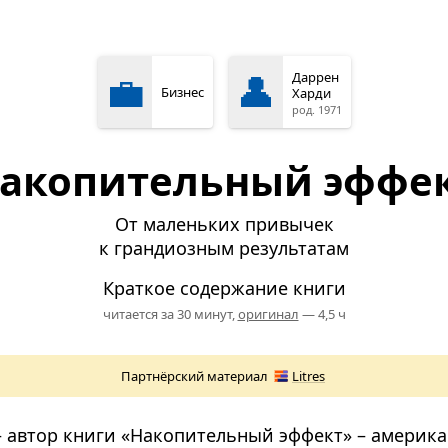
💼
👤
Даррен
Бизнес
Харди
род. 1971
акопительный эффе
От маленьких привычек
к грандиозным результатам
Краткое содержание книги
читается за 30 минут,
оригинал
— 4,5 ч
Партнёрский материал
Litres
– автор книги «Накопительный эффект» – америк