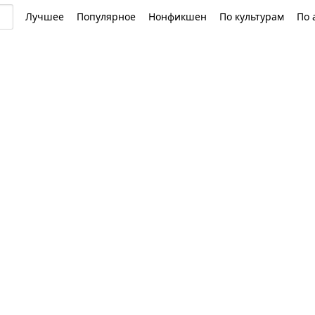
Лучшее
Популярное
Нонфикшен
По культурам
По 