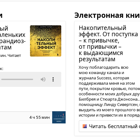
и
Электронная кни
Нако­пи­тель­ный
ный
эффект. От поступка
алень­ких
– к при­вычке,
ран­ди­оз­
от при­вычки –
­там
к выда­ю­щимся
мин. Читает
резуль­та­там
Хочу поблагодарить всю
к:
мою команду канала и
журнала Success, которая
поддерживала меня на этом
пути, покрытом кровью, потом 
особенности моих добрых друз
Билбрея и Стюарта Джонсона
помощницу Линду Сивертсен, 
выудить из моего прошлого в
истории и привести их в порядо
ч
мин
4
55
Читать бесплатный 