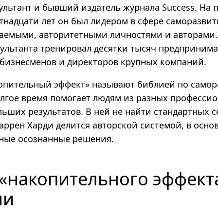
сультант и бывший издатель журнала Success. На
тнадцати лет он был лидером в сфере саморазвит
жаемыми, авторитетными личностями и авторами.
сультанта тренировал десятки тысяч предпринима
 бизнесменов и директоров крупных компаний.
копительный эффект» называют библией по самор
олгое время помогает людям из разных професси
ьших результатов. В ней не найти стандартных с
аррен Харди делится авторской системой, в осно
ные осознанные решения.
 «накопительного эффект
ии