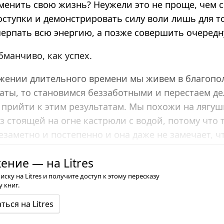
менить свою жизнь? Неужели это не проще, чем 
ступки и демонстрировать силу воли лишь для то
черпать всю энергию, а позже совершить очеред
бманчиво, как успех.
яжении длительного времени мы живем в благопо
аты, то становимся беззаботными и перестаем дел
прийти к этим результатам. Мы похожи на лягушк
 стоящей на огне кастрюли с водой, потому что 
езаметно и постепенно и она даже не замечает, ч
ние — на Litres
ку на Litres и получите доступ к этому пересказу
 книг.
ться на Litres