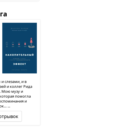
га
и слезами, и в
ей и коллег Рида
… Мою музу и
которая помогла
оспоминания и
к… ...
отрывок