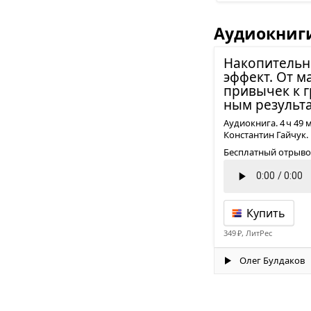
Аудиокниг
Нако­пи­тель­
эффект. От м
при­вы­чек к г
ным резуль­та
Аудиокнига. 4 ч 49 
Константин Гайчук.
Бесплатный отрыво
Купить
349 ₽, ЛитРес
Олег Булдаков