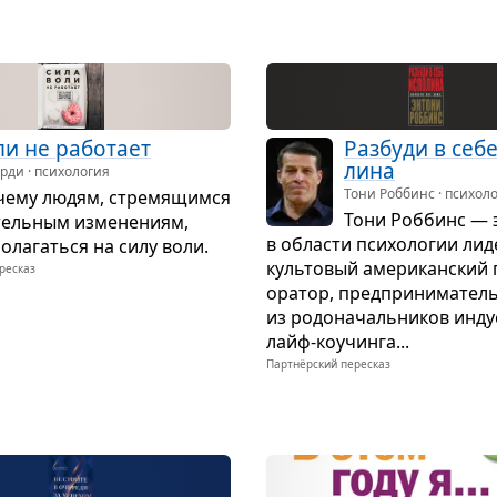
и не рабо­тает
Раз­буди в себ
лина
ди · психология
Тони Роббинс · психол
чему людям, стре­мя­щимся
Тони Роб­бинс — 
тель­ным изме­не­ниям,
в обла­сти пси­хо­ло­гии лид
ола­гаться на силу воли.
куль­то­вый аме­ри­кан­ский 
ресказ
ора­тор, пред­при­ни­ма­тел
из родо­на­чаль­ни­ков инду
лайф-коучинга...
Партнёрский пересказ