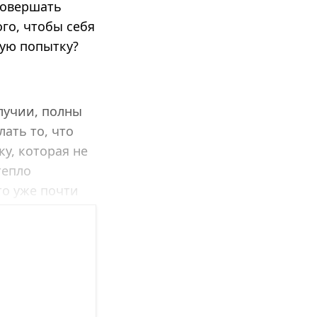
совершать
го, чтобы себя
ную попытку?
лучии, полны
ать то, что
у, которая не
тепло
то уже почти