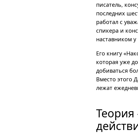
писатель, кон
последних шес
работал с ува
спикера и кон
наставником у
Его книгу «На
которая уже д
добиваться бол
Вместо этого Д
лежат ежеднев
Теория
действ