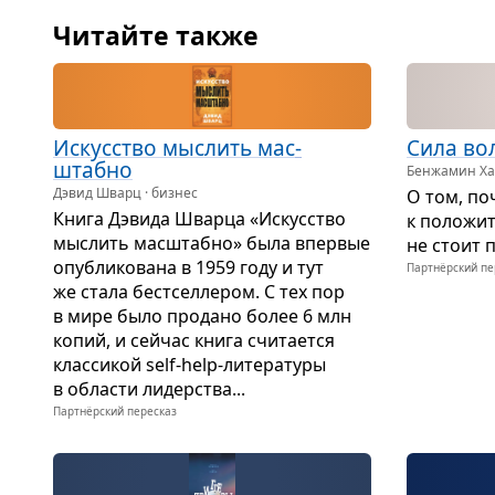
Читайте также
Искус­ство мыс­лить мас­
Сила вол
штабно
Бенжамин Хар
Дэвид Шварц · бизнес
О том, по
Книга Дэвида Шварца «Искус­ство
к поло­жи­
мыс­лить мас­штабно» была впер­вые
не стоит п
опуб­ли­ко­вана в 1959 году и тут
Партнёрский пе
же стала бест­сел­ле­ром. С тех пор
в мире было про­дано более 6 млн
копий, и сейчас книга счи­та­ется
клас­си­кой self-help-лите­ра­туры
в обла­сти лидер­ства...
Партнёрский пересказ