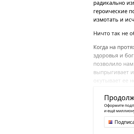
радикально из
героические по
измотать и ис
Ничто так не о
Когда на прот
здоровья и бог
позволило нам 
выпрыгивает из
окутывает ее н
сварилась!
Продолже
Оформите подпис
и ещё миллиону
Подписа