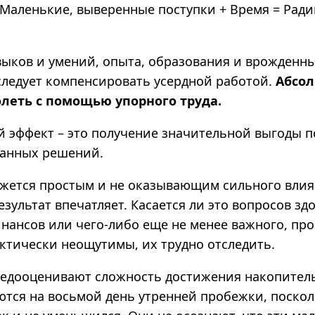
 Маленькие, выверенные поступки + Время = Рад
выков и умений, опыта, образования и врожденн
следует компенсировать усердной работой.
Абсол
леть с помощью упорного труда.
 эффект – это получение значительной выгоды п
манных решений.
жется простым и не оказывающим сильного влия
зультат впечатляет. Касается ли это вопросов зд
нансов или чего-либо еще не менее важного, пр
ктически неощутимы, их трудно отследить.
едооценивают сложность достижения накопитель
ются на восьмой день утренней пробежки, посколь