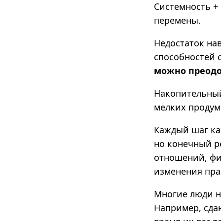
Системность +
перемены.
Недостаток на
способностей 
можно преодо
Накопительный
мелких проду
Каждый шаг ка
но конечный ре
отношений, фи
изменения пра
Многие люди н
Например, сда