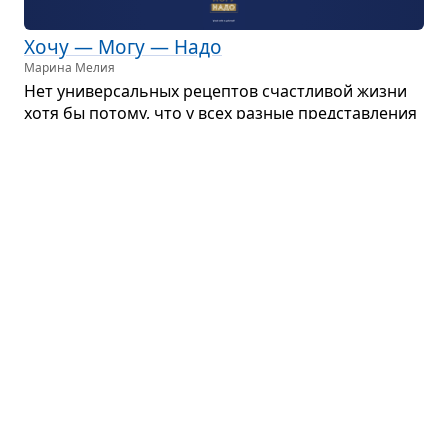
Хочу — Mогу — Надо
Марина Мелия
Нет уни­вер­саль­ных рецеп­тов счаст­ли­вой жизни
хотя бы потому, что у всех раз­ные пред­став­ле­ния
о сча­стье и успехе. И у каж­дого свой путь к ним...
Партнёрский пересказ
Искус­ство мыс­лить мас­штабно
Дэвид Шварц · бизнес
Книга Дэвида Шварца «Искус­ство мыс­лить мас­
штабно» была впер­вые опуб­ли­ко­вана в 1959 году
и тут же стала бест­сел­ле­ром. С тех пор в мире
было про­дано более 6 млн копий, и сейчас книга
счи­та­ется клас­си­кой self-help-лите­ра­туры в обла­
сти лидер­ства...
Партнёрский пересказ