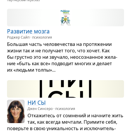
Партнёрский пересказ
Раз­ви­тие мозга
Роджер Сайп · психология
Боль­шая часть чело­ве­че­ства на про­тя­же­нии
жизни так и не полу­чает того, что хочет. Как
бы грустно это ни зву­чало, неосо­знан­ное жела­
ние «быть как все» под­во­дит мно­гих и делает
их «людьми толпы»...
НИ СЫ
Джен Синсеро · психология
Отка­жи­тесь от сомне­ний и начните жить
так, как все­гда меч­тали. При­мите себя,
поверьте в свою уни­каль­ность и исклю­чи­тель­