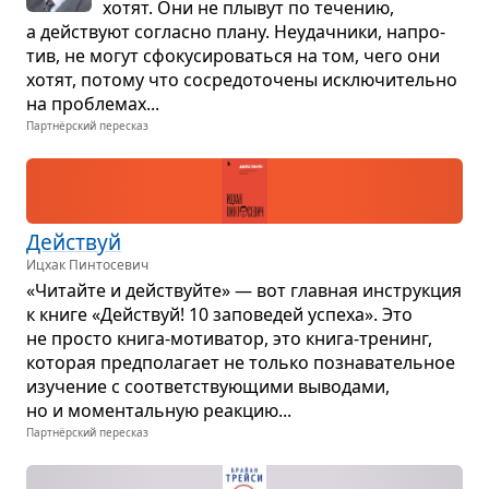
хотят. Они не плы­вут по тече­нию,
а действуют согласно плану. Неудач­ники, напро­
тив, не могут сфо­ку­си­ро­ваться на том, чего они
хотят, потому что сосре­до­то­чены исклю­чи­тельно
на про­бле­мах...
Партнёрский пересказ
Действуй
Ицхак Пинтосевич
«Читайте и действуйте» — вот глав­ная инструк­ция
к книге «Действуй! 10 запо­ве­дей успеха». Это
не про­сто книга-моти­ва­тор, это книга-тре­нинг,
кото­рая пред­по­ла­гает не только позна­ва­тель­ное
изу­че­ние с соот­вет­ству­ю­щими выво­дами,
но и момен­таль­ную реак­цию...
Партнёрский пересказ