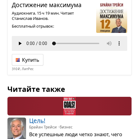
Дости­же­ние мак­си­мума
Аудиокнига. 15 ч 19 мин. Читает
Станислав Иванов.
Бесплатный отрывок:
Купить
310 ₽, ЛитРес
Читайте также
Цель!
Брайан Трейси · бизнес
Все успеш­ные люди четко знают, чего