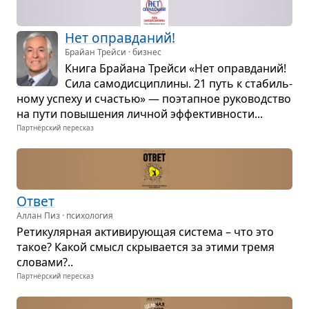
Нет оправ­да­ний!
Брайан Трейси · бизнес
Книга Брайана Трейси «Нет оправ­да­ний!
Сила само­дис­ци­плины. 21 путь к ста­биль­
ному успеху и сча­стью» — поэтап­ное руко­вод­ство
на пути повы­ше­ния лич­ной эффек­тив­но­сти...
Партнёрский пересказ
Ответ
Аллан Пиз · психология
Рети­ку­ляр­ная акти­ви­ру­ю­щая система – что это
такое? Какой смысл скры­ва­ется за этими тремя
сло­вами?..
Партнёрский пересказ