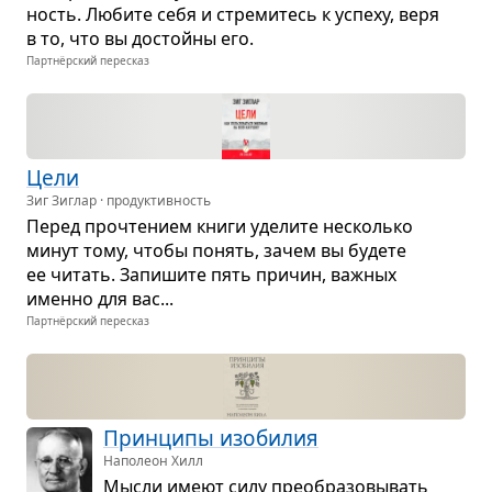
ность. Любите себя и стре­ми­тесь к успеху, веря
в то, что вы достойны его.
Партнёрский пересказ
Цели
Зиг Зиглар · продуктивность
Перед про­чте­нием книги уде­лите несколько
минут тому, чтобы понять, зачем вы будете
ее читать. Запи­шите пять при­чин, важ­ных
именно для вас...
Партнёрский пересказ
Прин­ципы изоби­лия
Наполеон Хилл
Мысли имеют силу пре­об­ра­зо­вы­вать