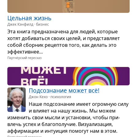
Цель­ная жизнь
Джек Кэнфилд · бизнес
Эта книга пред­на­зна­чена для людей, кото­рые
хотят доби­ваться своих целей, и пред­став­ляет
собой сбор­ник рецеп­тов того, как делать это
эффек­тив­нее...
Партнёрский пересказ
Под­со­зна­ние может всё!
Джон Кехо · психология
Наше под­со­зна­ние имеет огром­ную силу
и вли­яет на нашу жизнь. Мы можем
изме­нить свои мысли и уста­новки, чтобы при­
влечь успех и бла­го­по­лу­чие. Визу­а­ли­за­ция,
аффир­ма­ции и инту­и­ция помо­гут нам в этом.