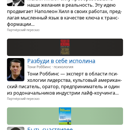
наши жела­ния в реаль­ность. Эту идею
про­дви­гает Напо­леон Хилл в своих рабо­тах, пред­
ла­гая мыс­лен­ный язык в каче­стве ключа к транс­
фор­ма­ции...
Партнёрский пересказ
Раз­буди в себе испо­лина
Тони Роббинс · психология
Тони Роб­бинс — экс­перт в обла­сти пси­
хо­ло­гии лидер­ства, куль­то­вый аме­ри­кан­
ский писа­тель, ора­тор, пред­при­ни­ма­тель и один
из родо­на­чаль­ни­ков инду­стрии лайф-коучинга...
Партнёрский пересказ
Быть счаст­ли­вее