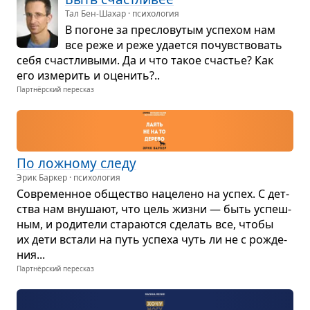
Тал Бен-Шахар · психология
В погоне за пре­сло­ву­тым успе­хом нам
все реже и реже уда­ется почув­ство­вать
себя счаст­ли­выми. Да и что такое сча­стье? Как
его изме­рить и оце­нить?..
Партнёрский пересказ
По лож­ному следу
Эрик Баркер · психология
Совре­мен­ное обще­ство наце­лено на успех. С дет­
ства нам вну­шают, что цель жизни — быть успеш­
ным, и роди­тели ста­ра­ются сде­лать все, чтобы
их дети встали на путь успеха чуть ли не с рожде­
ния...
Партнёрский пересказ