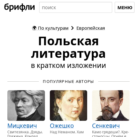
МЕНЮ
🌍
По культурам
Европейская
Польская
литература
в кратком изложении
ПОПУЛЯРНЫЕ АВТОРЫ
Мицкевич
Ожешко
Сенкевич
Сви­те­зян­ка. Дзяды.
Над Не­ма­ном
. Хам
Камо гря­де­ши?. Кре­
Гра­жи­на. Конрад
сто­нос­цы. Огнём и