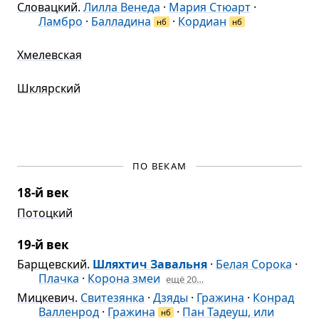
Словацкий
.
Лилла Венеда
·
Мария Стюарт
·
Ламбро
·
Балладина
·
Кордиан
нб
нб
Хмелевская
Шклярский
ПО ВЕКАМ
18-й век
Потоцкий
19-й век
Барщевский
.
Шляхтич Завальня
·
Белая Сорока
·
Плачка
·
Корона змеи
ещё 20…
Мицкевич
.
Свитезянка
·
Дзяды
·
Гражина
·
Конрад
Валленрод
·
Гражина
·
Пан Тадеуш, или
нб