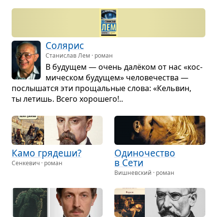
Соля­рис
Станислав Лем · роман
В буду­щем — очень далёком от нас «кос­
ми­че­ском буду­щем» чело­ве­че­ства —
послы­шатся эти про­щаль­ные слова: «Кель­вин,
ты летишь. Всего хоро­шего!..
Камо гря­деши?
Оди­но­че­ство
в Сети
Сенкевич · роман
Вишневский · роман