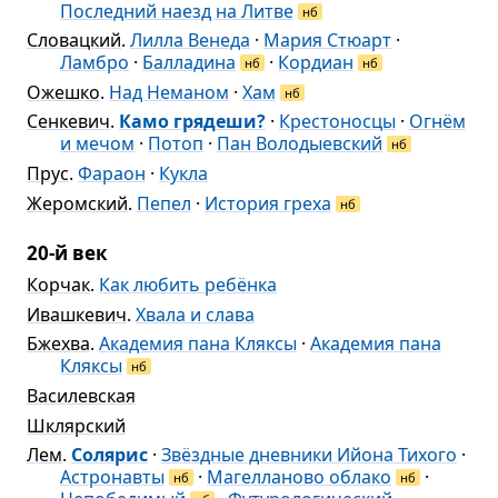
Последний наезд на Литве
нб
Словацкий
.
Лилла Венеда
·
Мария Стюарт
·
Ламбро
·
Балладина
·
Кордиан
нб
нб
Ожешко
.
Над Неманом
·
Хам
нб
Сенкевич
.
Камо грядеши?
·
Крестоносцы
·
Огнём
и мечом
·
Потоп
·
Пан Володыевский
нб
Прус
.
Фараон
·
Кукла
Жеромский
.
Пепел
·
История греха
нб
20-й век
Корчак
.
Как любить ребёнка
Ивашкевич
.
Хвала и слава
Бжехва
.
Академия пана Кляксы
·
Академия пана
Кляксы
нб
Василевская
Шклярский
Лем
.
Солярис
·
Звёздные дневники Ийона Тихого
·
Астронавты
·
Магелланово облако
·
нб
нб