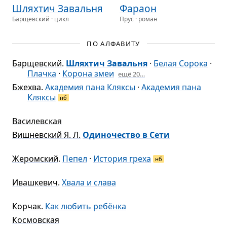
Шлях­тич Завальня
Фараон
Барщевский · цикл
Прус · роман
ПО АЛФАВИТУ
Барщевский
.
Шляхтич Завальня
·
Белая Сорока
·
Плачка
·
Корона змеи
ещё 20…
Бжехва
.
Академия пана Кляксы
·
Академия пана
Кляксы
нб
Василевская
Вишневский Я. Л.
Одиночество в Сети
Жеромский
.
Пепел
·
История греха
нб
Ивашкевич
.
Хвала и слава
Корчак
.
Как любить ребёнка
Космовская