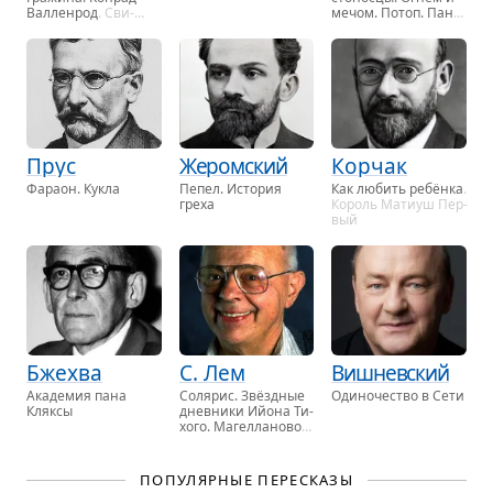
Вал­ленрод
. Сви­
мечом. Потоп
. Пан
тязь, …
Во­ло­ды­ев­ский, …
Прус
Жеромский
Корчак
Фа­ра­он. Кукла
Пепел
. Ис­то­рия
Как лю­бить ребён­ка
.
греха
Ко­роль Ма­ти­уш Пер­
вый
Бжехва
С. Лем
Вишневский
Ака­де­мия пана
Со­ля­рис. Звёзд­ные
Оди­но­че­ство в Сети
Кляк­сы
днев­ни­ки Ийона Ти­
хо­го
. Ма­гел­ла­но­во
об­ла­ко
. Эдем, …
ПОПУЛЯРНЫЕ ПЕРЕСКАЗЫ