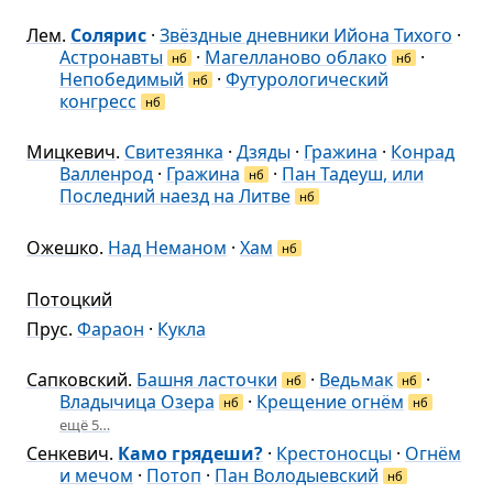
Лем
.
Солярис
·
Звёздные дневники Ийона Тихого
·
Астронавты
·
Магелланово облако
·
нб
нб
Непобедимый
·
Футурологический
нб
конгресс
нб
Мицкевич
.
Свитезянка
·
Дзяды
·
Гражина
·
Конрад
Валленрод
·
Гражина
·
Пан Тадеуш, или
нб
Последний наезд на Литве
нб
Ожешко
.
Над Неманом
·
Хам
нб
Потоцкий
Прус
.
Фараон
·
Кукла
Сапковский
.
Башня ласточки
·
Ведьмак
·
нб
нб
Владычица Озера
·
Крещение огнём
нб
нб
ещё 5…
Сенкевич
.
Камо грядеши?
·
Крестоносцы
·
Огнём
и мечом
·
Потоп
·
Пан Володыевский
нб