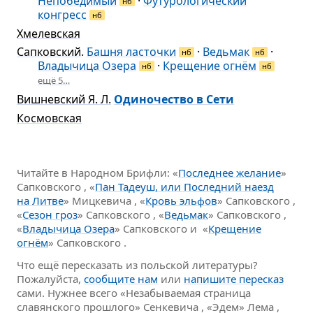
Непобедимый
·
Футурологический
нб
конгресс
нб
Хмелевская
Сапковский
.
Башня ласточки
·
Ведьмак
·
нб
нб
Владычица Озера
·
Крещение огнём
нб
нб
ещё 5…
Вишневский Я. Л.
Одиночество в Сети
Космовская
Читайте в Народном Брифли: «
Последнее желание
»
Сапковского , «
Пан Тадеуш, или Последний наезд
на Литве
» Мицкевича , «
Кровь эльфов
» Сапковского ,
«
Сезон гроз
» Сапковского , «
Ведьмак
» Сапковского ,
«
Владычица Озера
» Сапковского и «
Крещение
огнём
» Сапковского .
Что ещё пересказать из польской литературы?
Пожалуйста,
сообщите нам
или
напишите пересказ
сами. Нужнее всего «Незабываемая страница
славянского прошлого» Сенкевича , «Эдем» Лема ,