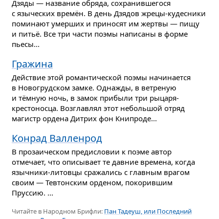
Дзяды — название обряда, сохранившегося
с языческих времён. В день Дзядов жрецы-кудесники
поминают умерших и приносят им жертвы — пищу
и питьё. Все три части поэмы написаны в форме
пьесы...
Гражина
Действие этой романтической поэмы начинается
в Новогрудском замке. Однажды, в ветреную
и тёмную ночь, в замок прибыли три рыцаря-
крестоносца. Возглавлял этот небольшой отряд
магистр ордена Дитрих фон Книпроде...
Конрад Валленрод
В прозаическом предисловии к поэме автор
отмечает, что описывает те давние времена, когда
язычники-литовцы сражались с главным врагом
своим — Тевтонским орденом, покорившим
Пруссию. ...
Читайте в Народном Брифли:
Пан Тадеуш, или Последний