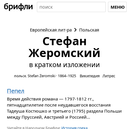
МЕНЮ
Европейская
лит-ра
Польская
Стефан
Жеромский
в кратком изложении
польск.
Stefan Żeromski
·
1864–1925
Википедия
Литрес
Пепел
Время действия романа — 1797-1812 гг.,
пятнадцатилетие после неудавшегося восстания
Тадеуша Костюшко и третьего (1795) раздела Польши
между Пруссией, Австрией и Россией...
Читайте в Народном Брифли:
История греха