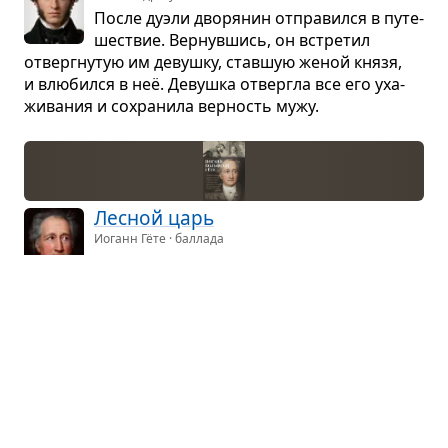
После дуэли дво­ря­нин отпра­вился в путе­
ше­ствие. Вер­нув­шись, он встре­тил
отверг­ну­тую им девушку, став­шую женой князя,
и влю­бился в неё. Девушка отвергла все его уха­
жи­ва­ния и сохра­нила вер­ность мужу.
Лес­ной царь
Иоганн Гёте · баллада
Всад­ник с малень­ким сыном ска­кал через
ноч­ной лес. Их догнал лес­ной царь,
он хотел забрать ребёнка себе и соблаз­нял его
слад­кими обе­ща­ни­ями. Всад­нику уда­лось доска­
кать, но в конце пути ребёнок умер.