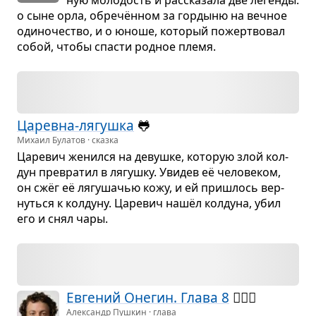
о сыне орла, обречён­ном за гор­дыню на веч­ное
оди­но­че­ство, и о юноше, кото­рый пожерт­во­вал
собой, чтобы спа­сти род­ное племя.
Царевна-лягушка
🐸
Михаил Булатов · сказка
Царе­вич женился на девушке, кото­рую злой кол­
дун пре­вра­тил в лягушку. Уви­дев её чело­ве­ком,
он сжёг её лягу­ша­чью кожу, и ей при­шлось вер­
нуться к кол­дуну. Царе­вич нашёл кол­дуна, убил
его и снял чары.
Евге­ний Оне­гин. Глава 8
🙅🏻‍♀️
Александр Пушкин · глава