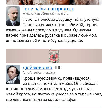
Тени забы­тых пред­ков
Михаил Коцюбинский · повесть
Парень полю­бил девушку, но та уто­нула.
Парень женился на нелю­би­мой, тер­пел
измены жены с сосе­дом-кол­ду­ном. Одна­жды
парню при­ви­де­лась русалка в образе люби­мой,
он пошёл за ней и погиб, упав в уще­лье.
Дюймо­вочка
🧚🏻‍♀️
Ганс Андерсен · сказка
Кро­шеч­ную девочку, появив­шу­юся
из цветка, похи­тили жабы. Она сбе­жала
от них, пере­жила много невзгод, чуть не стала
женой крота, но ласточка уне­сла её в тёплые края,
где девочка вышла за короля эль­фов.