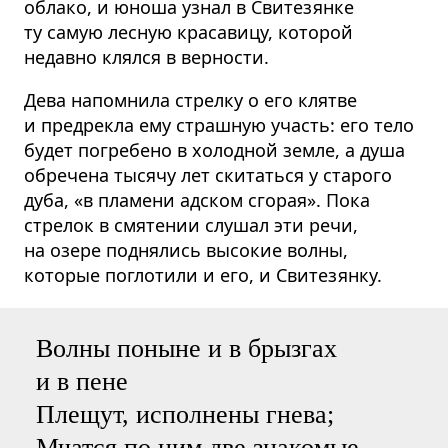
облако, и юноша узнал в Свитезянке
ту самую лесную красавицу, которой
недавно клялся в верности.
Дева напомнила стрелку о его клятве
и предрекла ему страшную участь: его тело
будет погребено в холодной земле, а душа
обречена тысячу лет скитаться у старого
дуба, «в пламени адском сгорая». Пока
стрелок в смятении слушал эти речи,
на озере поднялись высокие волны,
которые поглотили и его, и Свитезянку.
Волны поныне и в брызгах
и в пене
Плещут, исполнены гнева;
Мчатся по ним две знакомые