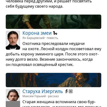
чело­века перед дру­гими, и решает посвя­тить
себя буду­щему сво­его народа.
Корона змеи
🐍
Ян Барщевский · повесть
Охот­ника пре­сле­до­вали неудачи
на охоте. Лес­ной кол­дун посо­ве­то­вал ему
добыть корону зме­и­ного царя. После этого охот­
нику долго везло. Везе­ние закон­чи­лось, когда
он поце­ло­вал освящён­ный кре­стик.
Ста­руха Изер­гиль
👵🏼
Максим Горький · рассказ
Ста­рая жен­щина вспо­мнила свою бур­
ную моло­дость и рас­ска­зала две легенды: