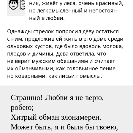
🧑🏻
ник, живёт у леса, очень кра­си­вый,
но лег­ко­мыс­лен­ный и непо­сто­ян­
ный в любви.
Однажды стрелок попросил деву остаться
с ним, предложив ей жить в его доме среди
ольховых кустов, где было вдоволь молока,
плодов и дичины. Дева ответила, что
не верит мужским обещаниям и считает
их обманчивыми, как соловьиное пение,
но коварными, как лисьи помыслы.
Страшно! Любви я не верю,
робею;
Хитрый обман злонамерен.
Может быть, я и была бы твоею,