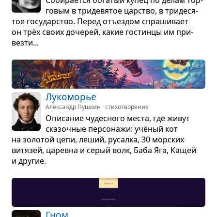
го­вым в три­де­вя­тое цар­ство, в три­де­ся­
тое госу­дар­ство. Перед отъез­дом спра­ши­вает
он трёх своих доче­рей, какие гостинцы им при­
везти...
Луко­мо­рье
Александр Пушкин · стихотворение
Опи­са­ние чудес­ного места, где живут
ска­зоч­ные пер­со­нажи: учё­ный кот
на золо­той цепи, леший, русалка, 30 мор­ских
витя­зей, царевна и серый волк, Баба Яга, Кащей
и дру­гие.
Гном