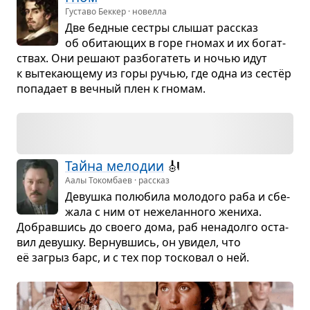
Густаво Беккер · новелла
Две бед­ные сестры слы­шат рас­сказ
об оби­та­ю­щих в горе гно­мах и их богат­
ствах. Они решают раз­бо­га­теть и ночью идут
к выте­ка­ю­щему из горы ручью, где одна из сестёр
попа­дает в веч­ный плен к гно­мам.
Тайна мело­дии
🎻
Аалы Токомбаев · рассказ
Девушка полю­била моло­дого раба и сбе­
жала с ним от неже­лан­ного жениха.
Добрав­шись до сво­его дома, раб нена­долго оста­
вил девушку. Вер­нув­шись, он уви­дел, что
её загрыз барс, и с тех пор тоско­вал о ней.