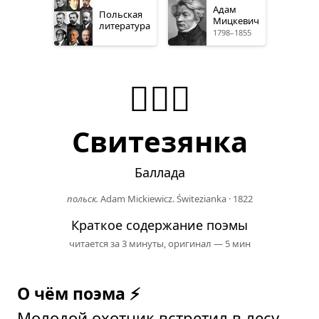
Адам
Польская
Мицкевич
литература
1798–1855
🧜🏻‍♀️
Свитезянка
Баллада
польск.
Adam Mickiewicz. Świtezianka
·
1822
Краткое содержание поэмы
читается за 3 минуты,
оригинал — 5 мин
О чём поэма ⚡
Молодой охотник встретил в лесу