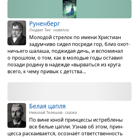
Рунен­берг
Людвиг Тик · новелла
Моло­дой стре­лок по имени Хри­стиан
задум­чиво сидел посреди гор, близ охот­
ни­чьего шалаша, под­жи­дая дичь, и вспо­ми­нал
о про­шлом, о том, как в моло­дые годы оста­вил
позади родину в наде­жде «вырваться из круга
всего, к чему при­вык с дет­ства...
Белая цапля
Николай Телешов · сказка
По вине юной прин­цессы истреб­лены
все белые цапли. Узнав об этом, прин­
цесса рас­ка­и­ва­ется, осо­знаёт ответ­ствен­ность