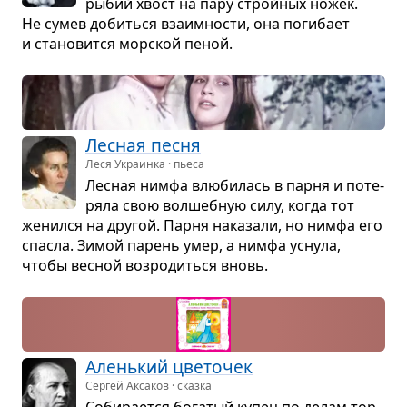
рыбий хвост на пару строй­ных ножек.
Не сумев добиться вза­им­но­сти, она поги­бает
и ста­но­вится мор­ской пеной.
Лес­ная песня
Леся Украинка · пьеса
Лес­ная нимфа влю­би­лась в парня и поте­
ряла свою вол­шеб­ную силу, когда тот
женился на дру­гой. Парня нака­зали, но нимфа его
спа­сла. Зимой парень умер, а нимфа уснула,
чтобы вес­ной воз­ро­диться вновь.
Алень­кий цве­то­чек
Сергей Аксаков · сказка
Соби­ра­ется бога­тый купец по делам тор­