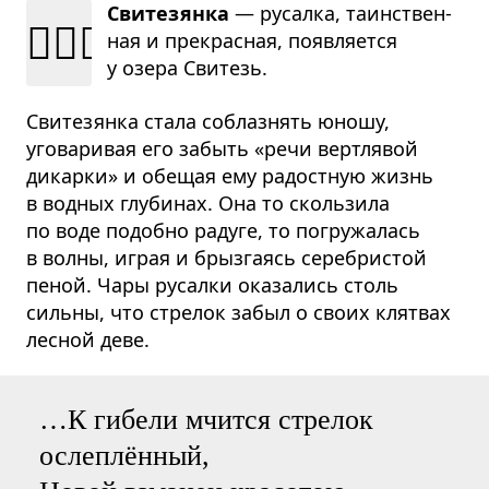
Свитезянка
— русалка, таин­ствен­
🧜🏻‍♀️
ная и пре­крас­ная, появ­ля­ется
у озера Сви­тезь.
Свитезянка стала соблазнять юношу,
уговаривая его забыть «речи вертлявой
дикарки» и обещая ему радостную жизнь
в водных глубинах. Она то скользила
по воде подобно радуге, то погружалась
в волны, играя и брызгаясь серебристой
пеной. Чары русалки оказались столь
сильны, что стрелок забыл о своих клятвах
лесной деве.
…К гибели мчится стрелок
ослеплённый,